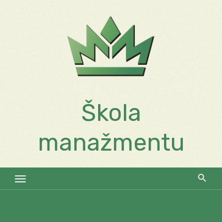
Skip
to
content
Škola
manažmentu