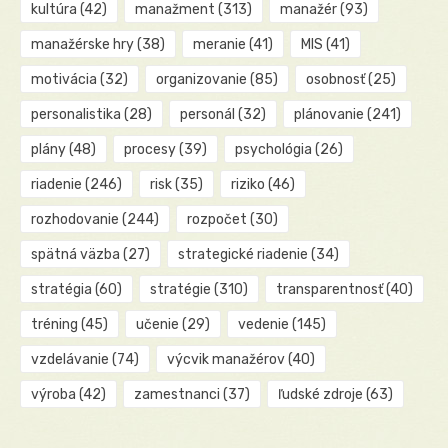
kultúra
(42)
manažment
(313)
manažér
(93)
manažérske hry
(38)
meranie
(41)
MIS
(41)
motivácia
(32)
organizovanie
(85)
osobnosť
(25)
personalistika
(28)
personál
(32)
plánovanie
(241)
plány
(48)
procesy
(39)
psychológia
(26)
riadenie
(246)
risk
(35)
riziko
(46)
rozhodovanie
(244)
rozpočet
(30)
spätná väzba
(27)
strategické riadenie
(34)
stratégia
(60)
stratégie
(310)
transparentnosť
(40)
tréning
(45)
učenie
(29)
vedenie
(145)
vzdelávanie
(74)
výcvik manažérov
(40)
výroba
(42)
zamestnanci
(37)
ľudské zdroje
(63)