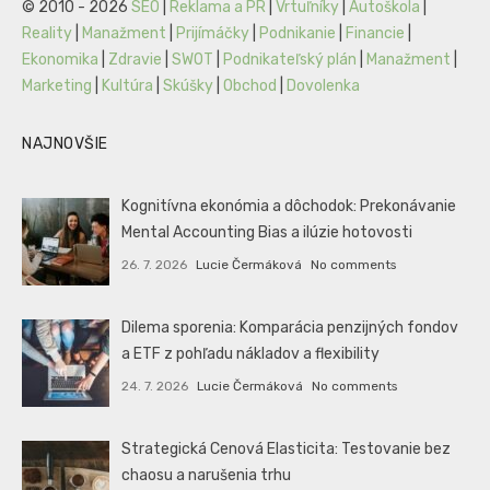
© 2010 - 2026
SEO
|
Reklama a PR
|
Vrtuľníky
|
Autoškola
|
Reality
|
Manažment
|
Prijímáčky
|
Podnikanie
|
Financie
|
Ekonomika
|
Zdravie
|
SWOT
|
Podnikateľský plán
|
Manažment
|
Marketing
|
Kultúra
|
Skúšky
|
Obchod
|
Dovolenka
NAJNOVŠIE
Kognitívna ekonómia a dôchodok: Prekonávanie
Mental Accounting Bias a ilúzie hotovosti
26. 7. 2026
Lucie Čermáková
No comments
Dilema sporenia: Komparácia penzijných fondov
a ETF z pohľadu nákladov a flexibility
24. 7. 2026
Lucie Čermáková
No comments
Strategická Cenová Elasticita: Testovanie bez
chaosu a narušenia trhu