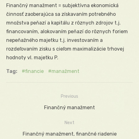
Finančný manažment = subjektívna ekonomická
činnosť zaoberajúca sa získavaním potrebného
množstva peňazí a kapitálu z rôznych zdrojov t.j.
financovaním, alokovaním peňazí do rôznych foriem
nepeňažného majetku t.j. investovaním a
rozdeľovaním zisku s cieľom maximalizácie trhovej
hodnoty vl. majetku P.
Tag:
financie
manažment
Previous
Navigácia
Previous
Finančný manažment
v
post:
Next
článku
Next
Finančný manažment, finančné riadenie