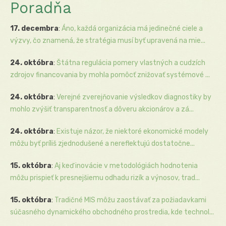
Poradňa
17. decembra
:
Áno, každá organizácia má jedinečné ciele a
výzvy, čo znamená, že stratégia musí byť upravená na mie...
24. októbra
:
Štátna regulácia pomery vlastných a cudzích
zdrojov financovania by mohla pomôcť znižovať systémové ...
24. októbra
:
Verejné zverejňovanie výsledkov diagnostiky by
mohlo zvýšiť transparentnosť a dôveru akcionárov a zá...
24. októbra
:
Existuje názor, že niektoré ekonomické modely
môžu byť príliš zjednodušené a nereflektujú dostatočne...
15. októbra
:
Aj keď inovácie v metodológiách hodnotenia
môžu prispieť k presnejšiemu odhadu rizík a výnosov, trad...
15. októbra
:
Tradičné MIS môžu zaostávať za požiadavkami
súčasného dynamického obchodného prostredia, kde technol...