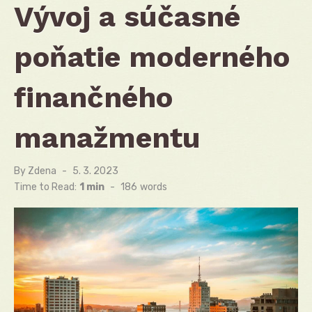
Vývoj a súčasné
poňatie moderného
finančného
manažmentu
By
Zdena
Posted
5. 3. 2023
on
Time to Read:
1 min
-
186
words