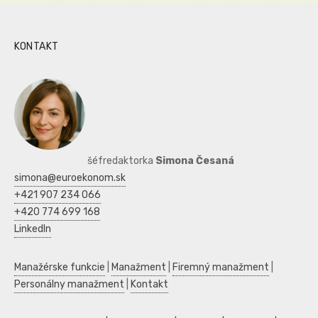
KONTAKT
šéfredaktorka
Simona Česaná
simona@euroekonom.sk
+421 907 234 066
+420 774 699 168
LinkedIn
Manažérske funkcie
|
Manažment
|
Firemný manažment
|
Personálny manažment
|
Kontakt