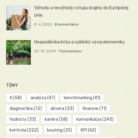
Výhody a nevýhody vstupu krajiny do Európskej
únie
8. 4. 2023
8 komentárov
Hospodárska kríza a cyklický vývoj ekonomiky
23. 10. 2009
7 komentárov
TÉMY
A
(58)
analýza
(47)
benchmarking
(41)
diagnostika
(72)
dôvera
(33)
financie
(71)
hodnoty
(33)
kariéra
(58)
komunikácia
(243)
kontrola
(222)
koučing
(25)
KPI
(42)