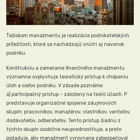
Ťažiskom manažmentu je realizácia podnikateľských
príležitosti, ktoré sa nachádzajú vnútri aj navonok
podniku.
Konštrukciu a zameranie finančného manažmentu
významne ovplyvňuje teoretický prístup k chápaniu
úloh a cieľov podniku. V zásade poznáme:
a) participačný prístup – založený na teórií účasti. P
predstavuje organizačné spojenie záujmových
skupín: pracovníkov, manažérov, vlastníkov, veriteľov,
dodávateľov, odberateľov. Tento prístup žiadnu z
týchto skupín osobitne neuprednostňuje, a preto
požaduje, aby manažment vyrovnane zabezpečoval