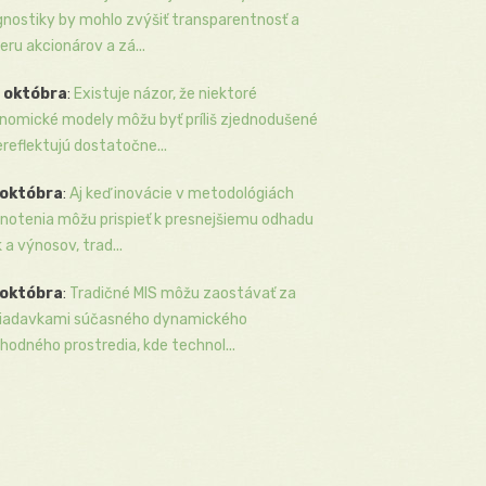
gnostiky by mohlo zvýšiť transparentnosť a
eru akcionárov a zá...
 októbra
:
Existuje názor, že niektoré
nomické modely môžu byť príliš zjednodušené
ereflektujú dostatočne...
 októbra
:
Aj keď inovácie v metodológiách
notenia môžu prispieť k presnejšiemu odhadu
k a výnosov, trad...
 októbra
:
Tradičné MIS môžu zaostávať za
iadavkami súčasného dynamického
hodného prostredia, kde technol...