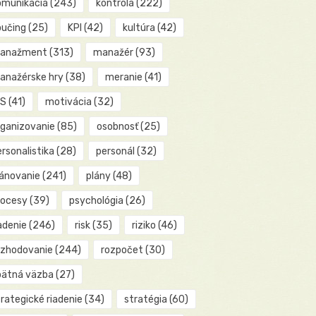
omunikácia
(243)
kontrola
(222)
oučing
(25)
KPI
(42)
kultúra
(42)
anažment
(313)
manažér
(93)
anažérske hry
(38)
meranie
(41)
IS
(41)
motivácia
(32)
rganizovanie
(85)
osobnosť
(25)
rsonalistika
(28)
personál
(32)
lánovanie
(241)
plány
(48)
rocesy
(39)
psychológia
(26)
adenie
(246)
risk
(35)
riziko
(46)
ozhodovanie
(244)
rozpočet
(30)
pätná väzba
(27)
rategické riadenie
(34)
stratégia
(60)