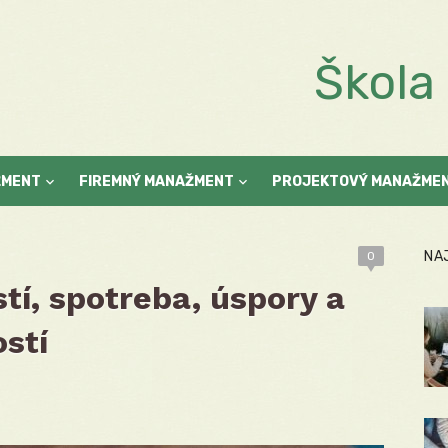
Škol
ŽMENT
FIREMNÝ MANAŽMENT
PROJEKTOVÝ MANAŽME
NA
0
í, spotreba, úspory a
stí