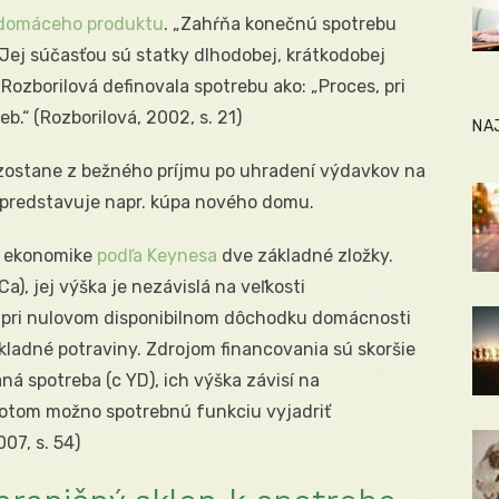
 domáceho produktu
. „Zahŕňa konečnú spotrebu
Jej súčasťou sú statky dlhodobej, krátkodobej
). Rozborilová definovala spotrebu ako: „Proces, pri
.“ (Rozborilová, 2002, s. 21)
NA
zostane z bežného príjmu po uhradení výdavkov na
 predstavuje napr. kúpa nového domu.
j ekonomike
podľa Keynesa
dve základné zložky.
), jej výška je nezávislá na veľkosti
I pri nulovom disponibilnom dôchodku domácnosti
ákladné potraviny. Zdrojom financovania sú skoršie
ná spotreba (c YD), ich výška závisí na
otom možno spotrebnú funkciu vyjadriť
07, s. 54)