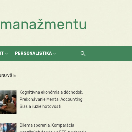
a manažmentu
NT
PERSONALISTIKA
JNOVŠIE
Kognitívna ekonómia a dôchodok:
Prekonávanie Mental Accounting
Bias a ilúzie hotovosti
Dilema sporenia: Komparácia