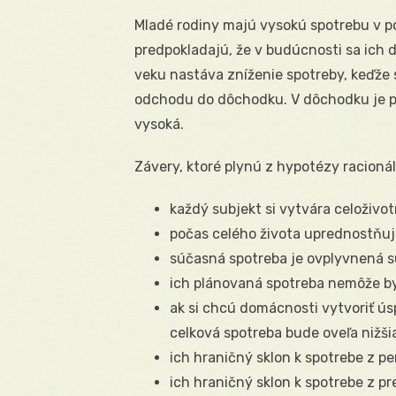
Mladé rodiny majú vysokú spotrebu v 
predpokladajú, že v budúcnosti sa ich 
veku nastáva zníženie spotreby, keďže
odchodu do dôchodku. V dôchodku je pr
vysoká.
Závery, ktoré plynú z hypotézy racionál
každý subjekt si vytvára celoživo
počas celého života uprednostňu
súčasná spotreba je ovplyvnená
ich plánovaná spotreba nemôže byť
ak si chcú domácnosti vytvoriť ús
celková spotreba bude oveľa nižši
ich hraničný sklon k spotrebe z p
ich hraničný sklon k spotrebe z p