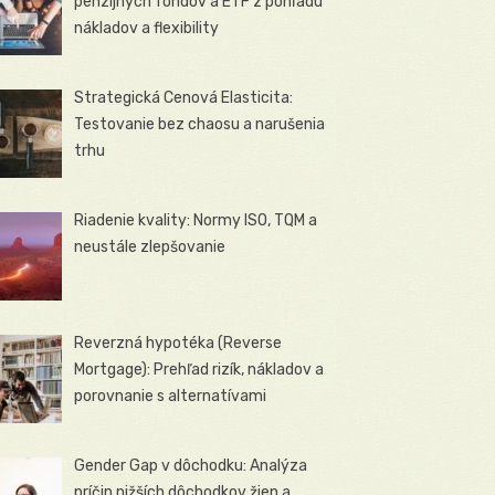
penzijných fondov a ETF z pohľadu
nákladov a flexibility
Strategická Cenová Elasticita:
Testovanie bez chaosu a narušenia
trhu
Riadenie kvality: Normy ISO, TQM a
neustále zlepšovanie
Reverzná hypotéka (Reverse
Mortgage): Prehľad rizík, nákladov a
porovnanie s alternatívami
Gender Gap v dôchodku: Analýza
príčin nižších dôchodkov žien a