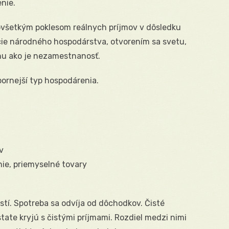
nie.
ovšetkým poklesom reálnych príjmov v dôsledku
izácie národného hospodárstva, otvorením sa svetu,
u ako je nezamestnanosť.
ornejší typ hospodárenia.
v
nie, priemyselné tovary
tí. Spotreba sa odvíja od dôchodkov. Čisté
te kryjú s čistými príjmami. Rozdiel medzi nimi