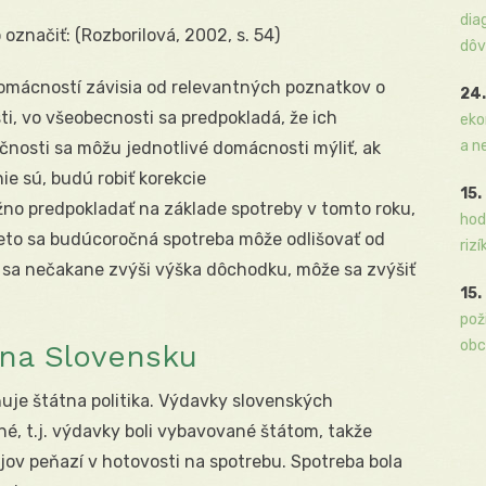
dia
označiť: (Rozborilová, 2002, s. 54)
dôv
omácností závisia od relevantných poznatkov o
24.
ti, vo všeobecnosti sa predpokladá, že ich
eko
a n
čnosti sa môžu jednotlivé domácnosti mýliť, ak
ie sú, budú robiť korekcie
15.
žno predpokladať na základe spotreby v tomto roku,
hod
preto sa budúcoročná spotreba môže odlišovať od
rizí
k sa nečakane zvýši výška dôchodku, môže sa zvýšiť
15.
pož
obc
na Slovensku
je štátna politika. Výdavky slovenských
é, t.j. výdavky boli vybavované štátom, takže
ov peňazí v hotovosti na spotrebu. Spotreba bola