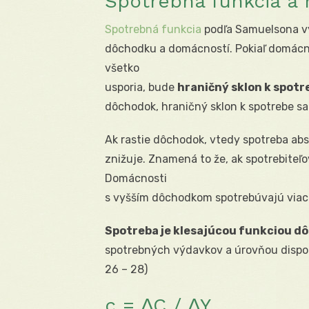
Spotrebná funkcia a 
Spotrebná funkcia
podľa Samuelsona vy
dôchodku a domácností. Pokiaľ domácn
všetko
usporia, bude
hraničný sklon k spotr
dôchodok, hraničný sklon k spotrebe sa 
Ak rastie dôchodok, vtedy spotreba abso
znižuje. Znamená to že, ak spotrebiteľov
Domácnosti
s vyšším dôchodkom spotrebúvajú viac
Spotreba je klesajúcou funkciou d
spotrebných výdavkov a úrovňou disponi
26 – 28)
c = ∆C / ∆Y