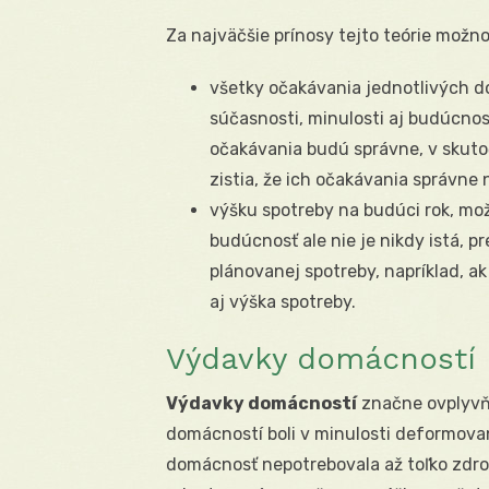
Za najväčšie prínosy tejto teórie možno 
všetky očakávania jednotlivých d
súčasnosti, minulosti aj budúcnos
očakávania budú správne, v skuto
zistia, že ich očakávania správne n
výšku spotreby na budúci rok, mo
budúcnosť ale nie je nikdy istá, 
plánovanej spotreby, napríklad, a
aj výška spotreby.
Výdavky domácností 
Výdavky domácností
značne ovplyvňu
domácností boli v minulosti deformovan
domácnosť nepotrebovala až toľko zdroj