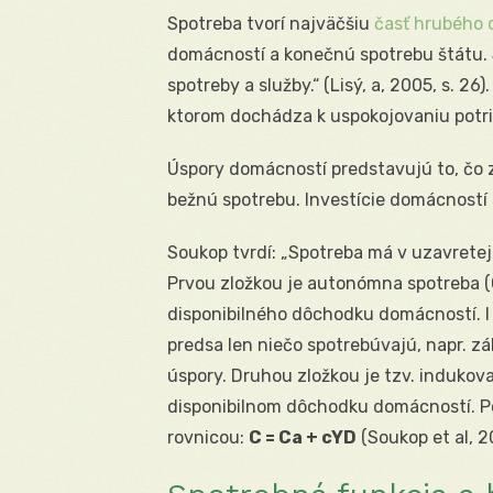
Spotreba tvorí najväčšiu
časť hrubého
domácností a konečnú spotrebu štátu. 
spotreby a služby.“ (Lisý, a, 2005, s. 26
ktorom dochádza k uspokojovaniu potrieb
Úspory domácností predstavujú to, čo 
bežnú spotrebu. Investície domácností
Soukop tvrdí: „Spotreba má v uzavrete
Prvou zložkou je autonómna spotreba (Ca
disponibilného dôchodku domácností. 
predsa len niečo spotrebúvajú, napr. z
úspory. Druhou zložkou je tzv. indukova
disponibilnom dôchodku domácností. P
rovnicou:
C = Ca + cYD
(Soukop et al, 20