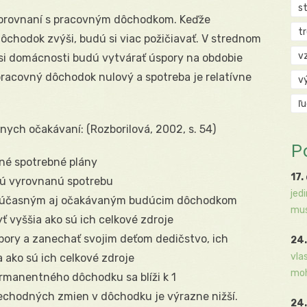
s
porovnaní s pracovným dôchodkom. Keďže
t
dôchodok zvýši, budú si viac požičiavať. V strednom
v
 si domácnosti budú vytvárať úspory na obdobie
acovný dôchodok nulový a spotreba je relatívne
v
ľ
nych očakávaní: (Rozborilová, 2002, s. 54)
P
tné spotrebné plány
17.
jú vyrovnanú spotrebu
jed
 súčasným aj očakávaným budúcim dôchodkom
mus
 vyššia ako sú ich celkové zdroje
pory a zanechať svojim deťom dedičstvo, ich
24.
vla
a ako sú ich celkové zdroje
moh
ermanentného dôchodku sa blíži k 1
rechodných zmien v dôchodku je výrazne nižší.
24.