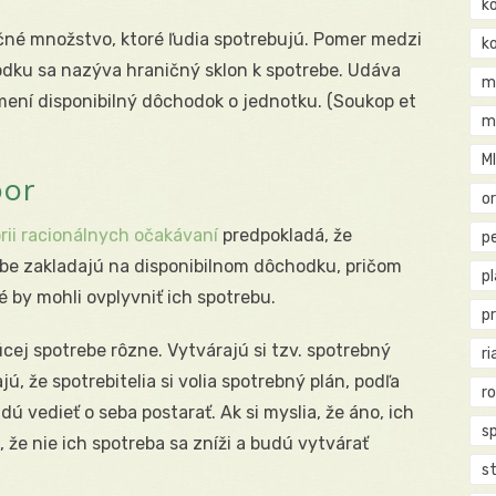
k
očné množstvo, ktoré ľudia spotrebujú. Pomer medzi
k
odku sa nazýva hraničný sklon k spotrebe. Udáva
m
mení disponibilný dôchodok o jednotku. (Soukop et
m
M
por
o
rii racionálnych očakávaní
predpokladá, že
pe
be zakladajú na disponibilnom dôchodku, pričom
p
 by mohli ovplyvniť ich spotrebu.
p
cej spotrebe rôzne. Vytvárajú si tzv. spotrebný
ri
ú, že spotrebitelia si volia spotrebný plán, podľa
r
dú vedieť o seba postarať. Ak si myslia, že áno, ich
s
 že nie ich spotreba sa zníži a budú vytvárať
st