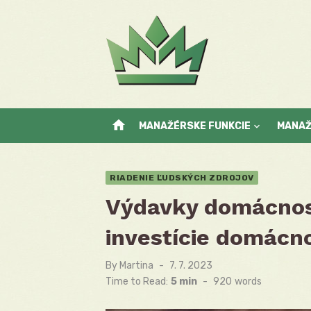
Skip
to
content
home
MANAŽÉRSKE FUNKCIE
MANA
RIADENIE ĽUDSKÝCH ZDROJOV
Výdavky domácnost
investície domácno
By
Martina
Posted
7. 7. 2023
on
Time to Read:
5 min
-
920
words