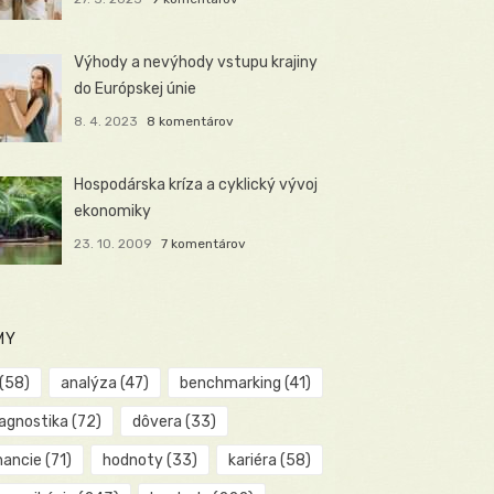
Výhody a nevýhody vstupu krajiny
do Európskej únie
8. 4. 2023
8 komentárov
Hospodárska kríza a cyklický vývoj
ekonomiky
23. 10. 2009
7 komentárov
MY
(58)
analýza
(47)
benchmarking
(41)
iagnostika
(72)
dôvera
(33)
nancie
(71)
hodnoty
(33)
kariéra
(58)