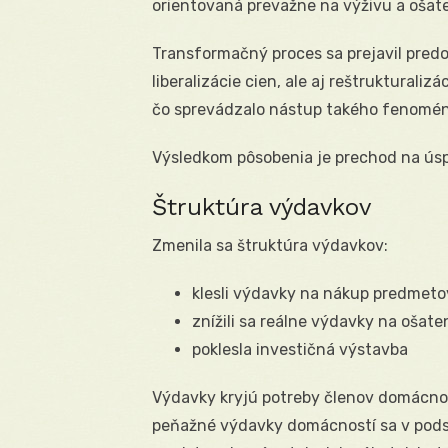
orientovaná prevažne na výživu a ošate
Transformačný proces sa prejavil pred
liberalizácie cien, ale aj reštruktural
čo sprevádzalo nástup takého fenomén
Výsledkom pôsobenia je prechod na úsp
Štruktúra výdavkov
Zmenila sa štruktúra výdavkov:
klesli výdavky na nákup predmeto
znížili sa reálne výdavky na ošate
poklesla investičná výstavba
Výdavky kryjú potreby členov domácnos
peňažné výdavky domácností sa v podsta