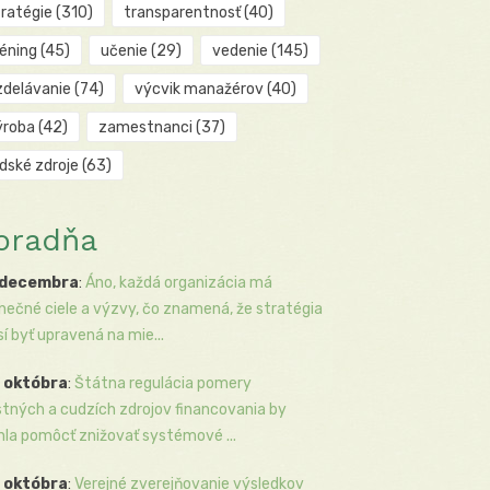
tratégie
(310)
transparentnosť
(40)
réning
(45)
učenie
(29)
vedenie
(145)
zdelávanie
(74)
výcvik manažérov
(40)
ýroba
(42)
zamestnanci
(37)
udské zdroje
(63)
oradňa
 decembra
:
Áno, každá organizácia má
inečné ciele a výzvy, čo znamená, že stratégia
í byť upravená na mie...
 októbra
:
Štátna regulácia pomery
stných a cudzích zdrojov financovania by
la pomôcť znižovať systémové ...
 októbra
:
Verejné zverejňovanie výsledkov