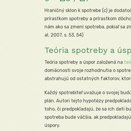
Hraničný sklon k spotrebe (c) je dodat
prírastkom spotreby a prírastkom dôch
nám ako sa zmení spotreba, pokiaľ sa z
al, 2007, s. 53, 54)
Teória spotreby a ús
Teória spotreby a úspor založená na
teó
domácnosti svoje rozhodnutia o spotre
abstrahujú od ostatných faktorov, ktoré
Každý spotrebiteľ uvažuje o svojej budú
plán. Autori tejto hypotézy predpokladaj
toho, či predpokladajú, že sa ich deti bu
spotreba bude väčšia, ak predpokladajú,
úspory.