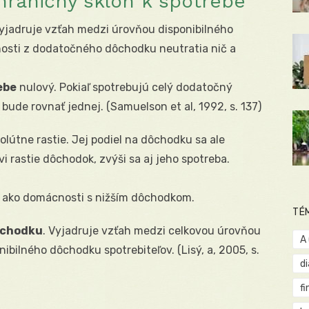
hraničný sklon k spotrebe
jadruje vzťah medzi úrovňou disponibilného
osti z dodatočného dôchodku neutratia nič a
ebe
nulový. Pokiaľ spotrebujú celý dodatočný
bude rovnať jednej. (Samuelson et al, 1992, s. 137)
lútne rastie. Jej podiel na dôchodku sa ale
i rastie dôchodok, zvýši sa aj jeho spotreba.
 ako domácnosti s nižším dôchodkom.
TÉ
ôchodku
. Vyjadruje vzťah medzi celkovou úrovňou
A
bilného dôchodku spotrebiteľov. (Lisý, a, 2005, s.
d
fi