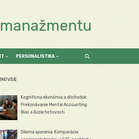
a manažmentu
NT
PERSONALISTIKA
JNOVŠIE
Kognitívna ekonómia a dôchodok:
Prekonávanie Mental Accounting
Bias a ilúzie hotovosti
Dilema sporenia: Komparácia