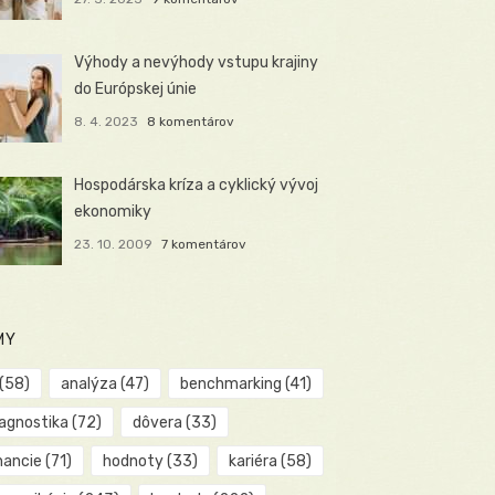
Výhody a nevýhody vstupu krajiny
do Európskej únie
8. 4. 2023
8 komentárov
Hospodárska kríza a cyklický vývoj
ekonomiky
23. 10. 2009
7 komentárov
MY
(58)
analýza
(47)
benchmarking
(41)
iagnostika
(72)
dôvera
(33)
nancie
(71)
hodnoty
(33)
kariéra
(58)