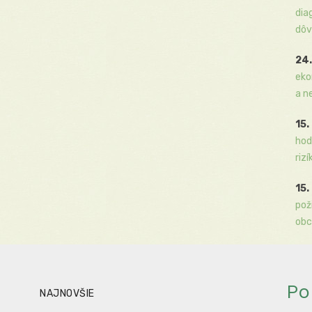
dia
dôv
24.
eko
a n
15.
hod
rizí
15.
pož
obc
Po
NAJNOVŠIE