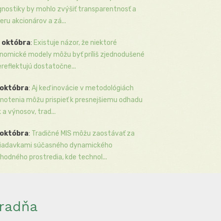
gnostiky by mohlo zvýšiť transparentnosť a
eru akcionárov a zá...
 októbra
:
Existuje názor, že niektoré
nomické modely môžu byť príliš zjednodušené
ereflektujú dostatočne...
 októbra
:
Aj keď inovácie v metodológiách
notenia môžu prispieť k presnejšiemu odhadu
k a výnosov, trad...
 októbra
:
Tradičné MIS môžu zaostávať za
iadavkami súčasného dynamického
hodného prostredia, kde technol...
radňa