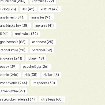
omunikácia
(243)
kontrola
(222)
oučing
(25)
KPI
(42)
kultúra
(42)
anažment
(313)
manažér
(93)
anažérske hry
(38)
meranie
(41)
IS
(41)
motivácia
(32)
rganizovanie
(85)
osobnosť
(25)
rsonalistika
(28)
personál
(32)
lánovanie
(241)
plány
(48)
rocesy
(39)
psychológia
(26)
adenie
(246)
risk
(35)
riziko
(46)
ozhodovanie
(244)
rozpočet
(30)
pätná väzba
(27)
rategické riadenie
(34)
stratégia
(60)