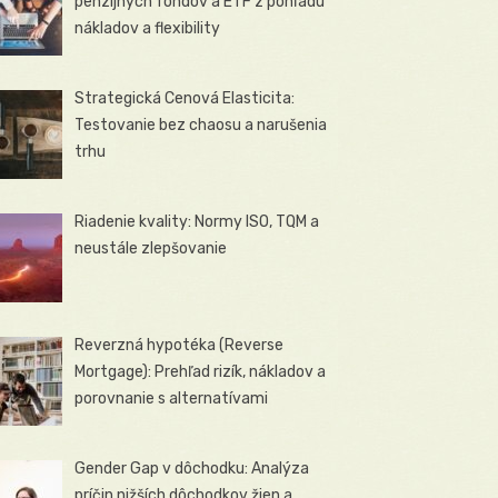
penzijných fondov a ETF z pohľadu
nákladov a flexibility
Strategická Cenová Elasticita:
Testovanie bez chaosu a narušenia
trhu
Riadenie kvality: Normy ISO, TQM a
neustále zlepšovanie
Reverzná hypotéka (Reverse
Mortgage): Prehľad rizík, nákladov a
porovnanie s alternatívami
Gender Gap v dôchodku: Analýza
príčin nižších dôchodkov žien a