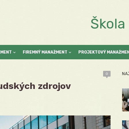
Škol
ŽMENT
FIREMNÝ MANAŽMENT
PROJEKTOVÝ MANAŽME
NA
0
udských zdrojov