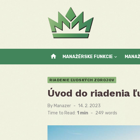
Skip
to
content
home
MANAŽÉRSKE FUNKCIE
MANA
RIADENIE ĽUDSKÝCH ZDROJOV
Úvod do riadenia ľ
By
Manazer
Posted
14. 2. 2023
on
Time to Read:
1 min
-
249
words