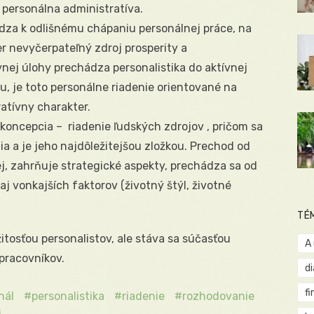
 personálna administratíva.
hádza k odlišnému chápaniu personálnej práce, na
r nevyčerpateľný zdroj prosperity a
nej úlohy prechádza personalistika do aktívnej
mu, je toto personálne riadenie orientované na
atívny charakter.
koncepcia –  riadenie ľudských zdrojov , pričom sa
ia a je jeho najdôležitejšou zložkou. Prechod od
j, zahrňuje strategické aspekty, prechádza sa od
j vonkajších faktorov (životný štýl, životné
TÉ
itosťou personalistov, ale stáva sa súčasťou
A
pracovníkov.
d
fi
nál
personalistika
riadenie
rozhodovanie
i