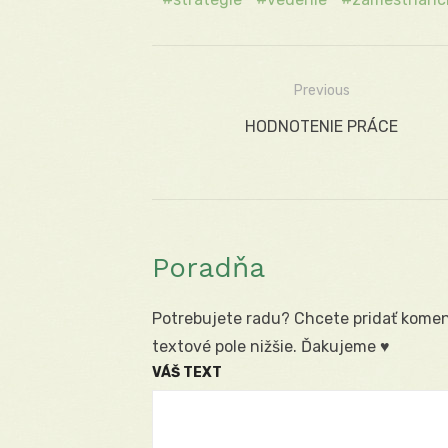
Previous
Navigácia
Previous
HODNOTENIE PRÁCE
v
post:
článku
Poradňa
Potrebujete radu? Chcete pridať koment
textové pole nižšie. Ďakujeme ♥
VÁŠ TEXT