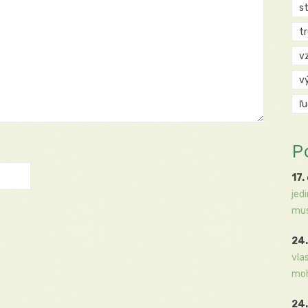
s
t
v
v
ľ
P
17.
jed
mus
24.
vla
moh
24.