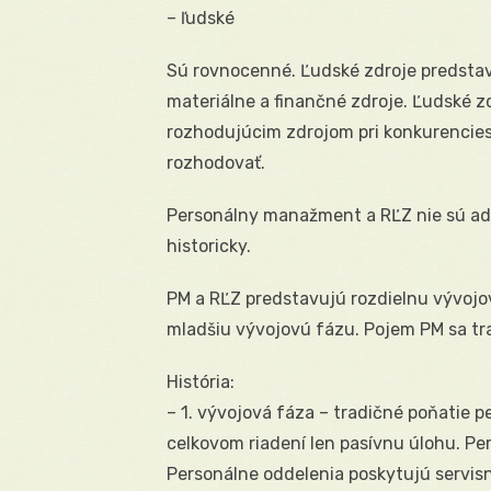
– ľudské
Sú rovnocenné. Ľudské zdroje predstav
materiálne a finančné zdroje. Ľudské zd
rozhodujúcim zdrojom pri konkurencies
rozhodovať.
Personálny manažment a RĽZ nie sú ade
historicky.
PM a RĽZ predstavujú rozdielnu vývojo
mladšiu vývojovú fázu. Pojem PM sa tra
História:
– 1. vývojová fáza – tradičné poňatie p
celkovom riadení len pasívnu úlohu. Per
Personálne oddelenia poskytujú servisn