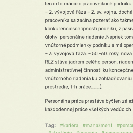
len informácie o pracovníkoch podniku 
– 2. vývojová fáza – 2. sv. vojna, doc
pracovníka sa začína pozerať ako takme
konkurencieschopnosti podniku, z pasív
úlohy  personálne riadenie .Napriek to
vnútorné podmienky podniku a má oper
– 3. vývojová fáza. – 50.-60. roky, nová 
RĽZ stáva jadrom celého person. riaden
administratívnej činnosti ku koncepčne
vnútorného riadenia ku zohľadňovaniu a
prostredie, trh práce………).
Personálna práca prestáva byť len zálež
každodennej práce všetkých vedúcich 
Tag:
kariéra
manažment
perso
stratégie
vedenie
zamestnanc