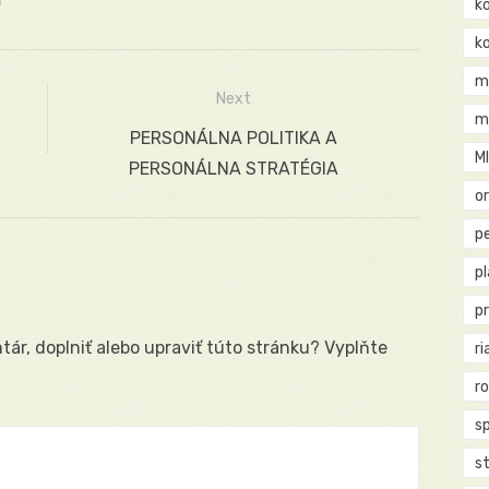
k
k
m
Next
m
Next
PERSONÁLNA POLITIKA A
M
post:
PERSONÁLNA STRATÉGIA
o
pe
p
p
ár, doplniť alebo upraviť túto stránku? Vyplňte
ri
r
s
st