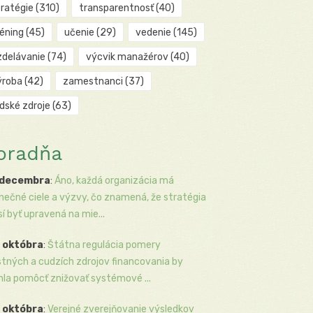
tratégie
(310)
transparentnosť
(40)
réning
(45)
učenie
(29)
vedenie
(145)
zdelávanie
(74)
výcvik manažérov
(40)
ýroba
(42)
zamestnanci
(37)
udské zdroje
(63)
oradňa
 decembra
:
Áno, každá organizácia má
inečné ciele a výzvy, čo znamená, že stratégia
í byť upravená na mie...
 októbra
:
Štátna regulácia pomery
stných a cudzích zdrojov financovania by
la pomôcť znižovať systémové ...
 októbra
:
Verejné zverejňovanie výsledkov