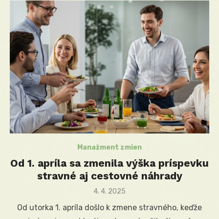
Manažment zmien
Od 1. apríla sa zmenila výška príspevku
stravné aj cestovné náhrady
Posted
4. 4. 2025
on
Od utorka 1. apríla došlo k zmene stravného, keďže