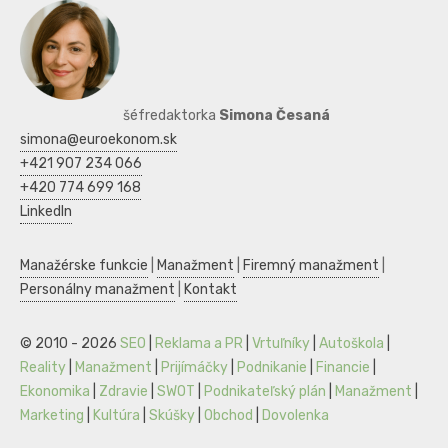
šéfredaktorka
Simona Česaná
simona@euroekonom.sk
+421 907 234 066
+420 774 699 168
LinkedIn
Manažérske funkcie
|
Manažment
|
Firemný manažment
|
Personálny manažment
|
Kontakt
© 2010 - 2026
SEO
|
Reklama a PR
|
Vrtuľníky
|
Autoškola
|
Reality
|
Manažment
|
Prijímáčky
|
Podnikanie
|
Financie
|
Ekonomika
|
Zdravie
|
SWOT
|
Podnikateľský plán
|
Manažment
|
Marketing
|
Kultúra
|
Skúšky
|
Obchod
|
Dovolenka