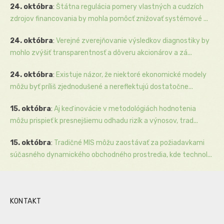
24. októbra
:
Štátna regulácia pomery vlastných a cudzích
zdrojov financovania by mohla pomôcť znižovať systémové ...
24. októbra
:
Verejné zverejňovanie výsledkov diagnostiky by
mohlo zvýšiť transparentnosť a dôveru akcionárov a zá...
24. októbra
:
Existuje názor, že niektoré ekonomické modely
môžu byť príliš zjednodušené a nereflektujú dostatočne...
15. októbra
:
Aj keď inovácie v metodológiách hodnotenia
môžu prispieť k presnejšiemu odhadu rizík a výnosov, trad...
15. októbra
:
Tradičné MIS môžu zaostávať za požiadavkami
súčasného dynamického obchodného prostredia, kde technol...
KONTAKT