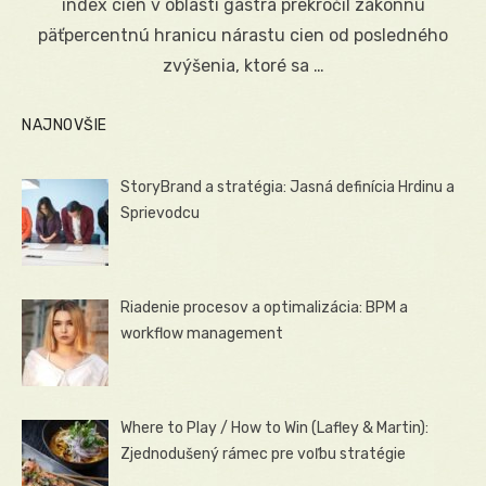
index cien v oblasti gastra prekročil zákonnú
päťpercentnú hranicu nárastu cien od posledného
zvýšenia, ktoré sa …
NAJNOVŠIE
StoryBrand a stratégia: Jasná definícia Hrdinu a
Sprievodcu
Riadenie procesov a optimalizácia: BPM a
workflow management
Where to Play / How to Win (Lafley & Martin):
Zjednodušený rámec pre voľbu stratégie