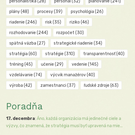
personalistika
(28)
personál
(32)
plánovanie
(241)
plány
(48)
procesy
(39)
psychológia
(26)
riadenie
(246)
risk
(35)
riziko
(46)
rozhodovanie
(244)
rozpočet
(30)
spätná väzba
(27)
strategické riadenie
(34)
stratégia
(60)
stratégie
(310)
transparentnosť
(40)
tréning
(45)
učenie
(29)
vedenie
(145)
vzdelávanie
(74)
výcvik manažérov
(40)
výroba
(42)
zamestnanci
(37)
ľudské zdroje
(63)
Poradňa
17. decembra
:
Áno, každá organizácia má jedinečné ciele a
výzvy, čo znamená, že stratégia musí byť upravená na mie...