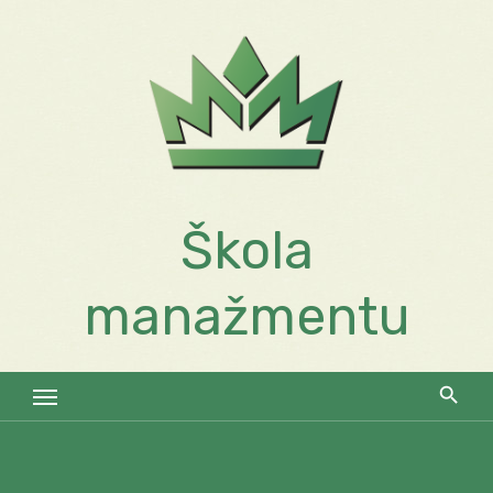
Skip
to
content
Škola
manažmentu