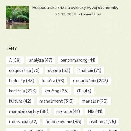
Hospodárska kríza a cyklický vývoj ekonomiky
23. 10. 2009
7 komentárov
TÉMY
A
(58)
analýza
(47)
benchmarking
(41)
diagnostika
(72)
dôvera
(33)
financie
(71)
hodnoty
(33)
kariéra
(58)
komunikácia
(243)
kontrola
(223)
koučing
(25)
KPI
(43)
kultúra
(42)
manažment
(313)
manažér
(93)
manažérske hry
(38)
meranie
(41)
MIS
(41)
motivácia
(32)
organizovanie
(85)
osobnosť
(25)