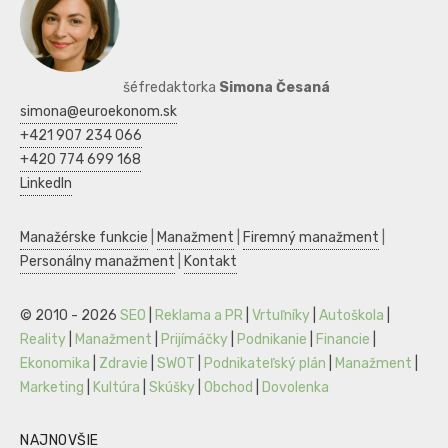
šéfredaktorka
Simona Česaná
simona@euroekonom.sk
+421 907 234 066
+420 774 699 168
LinkedIn
Manažérske funkcie
|
Manažment
|
Firemný manažment
|
Personálny manažment
|
Kontakt
© 2010 - 2026
SEO
|
Reklama a PR
|
Vrtuľníky
|
Autoškola
|
Reality
|
Manažment
|
Prijímáčky
|
Podnikanie
|
Financie
|
Ekonomika
|
Zdravie
|
SWOT
|
Podnikateľský plán
|
Manažment
|
Marketing
|
Kultúra
|
Skúšky
|
Obchod
|
Dovolenka
NAJNOVŠIE