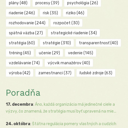
plány
(48)
procesy
(39)
psychológia
(26)
riadenie
(246)
risk
(35)
riziko
(46)
rozhodovanie
(244)
rozpočet
(30)
spätná väzba
(27)
strategické riadenie
(34)
stratégia
(60)
stratégie
(310)
transparentnosť
(40)
tréning
(45)
učenie
(29)
vedenie
(145)
vzdelávanie
(74)
výcvik manažérov
(40)
výroba
(42)
zamestnanci
(37)
ľudské zdroje
(63)
Poradňa
17. decembra
:
Áno, každá organizácia má jedinečné ciele a
výzvy, čo znamená, že stratégia musí byť upravená na mie...
24. októbra
:
Štátna regulácia pomery vlastných a cudzích