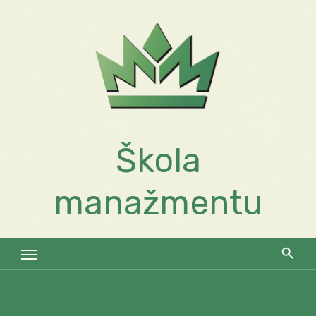
Skip
to
content
Škola
manažmentu