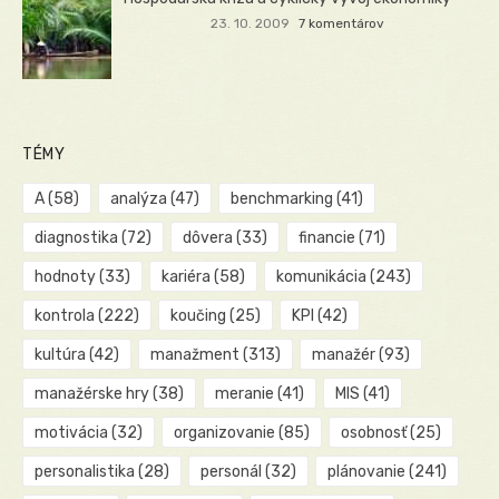
23. 10. 2009
7 komentárov
TÉMY
A
(58)
analýza
(47)
benchmarking
(41)
diagnostika
(72)
dôvera
(33)
financie
(71)
hodnoty
(33)
kariéra
(58)
komunikácia
(243)
kontrola
(222)
koučing
(25)
KPI
(42)
kultúra
(42)
manažment
(313)
manažér
(93)
manažérske hry
(38)
meranie
(41)
MIS
(41)
motivácia
(32)
organizovanie
(85)
osobnosť
(25)
personalistika
(28)
personál
(32)
plánovanie
(241)