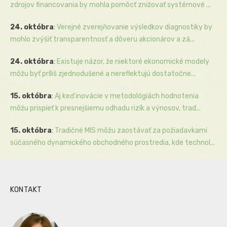
zdrojov financovania by mohla pomôcť znižovať systémové ...
24. októbra
:
Verejné zverejňovanie výsledkov diagnostiky by
mohlo zvýšiť transparentnosť a dôveru akcionárov a zá...
24. októbra
:
Existuje názor, že niektoré ekonomické modely
môžu byť príliš zjednodušené a nereflektujú dostatočne...
15. októbra
:
Aj keď inovácie v metodológiách hodnotenia
môžu prispieť k presnejšiemu odhadu rizík a výnosov, trad...
15. októbra
:
Tradičné MIS môžu zaostávať za požiadavkami
súčasného dynamického obchodného prostredia, kde technol...
KONTAKT