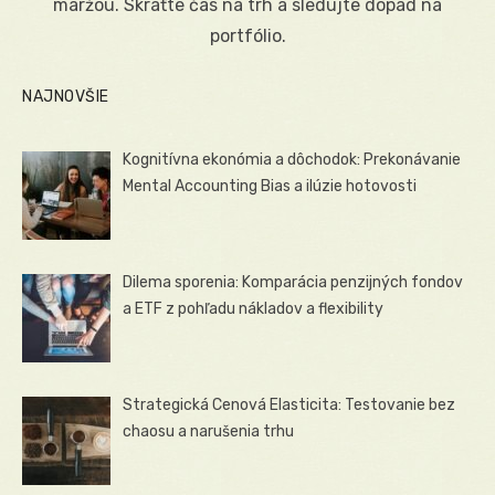
maržou. Skráťte čas na trh a sledujte dopad na
portfólio.
NAJNOVŠIE
Kognitívna ekonómia a dôchodok: Prekonávanie
Mental Accounting Bias a ilúzie hotovosti
Dilema sporenia: Komparácia penzijných fondov
a ETF z pohľadu nákladov a flexibility
Strategická Cenová Elasticita: Testovanie bez
chaosu a narušenia trhu