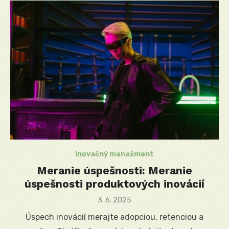
Inovačný manažment
Meranie úspešnosti: Meranie
úspešnosti produktových inovácií
Posted
3. 6. 2025
on
Úspech inovácií merajte adopciou, retenciou a