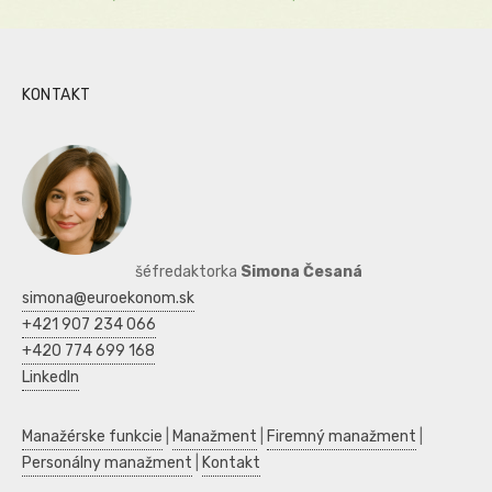
KONTAKT
šéfredaktorka
Simona Česaná
simona@euroekonom.sk
+421 907 234 066
+420 774 699 168
LinkedIn
Manažérske funkcie
|
Manažment
|
Firemný manažment
|
Personálny manažment
|
Kontakt