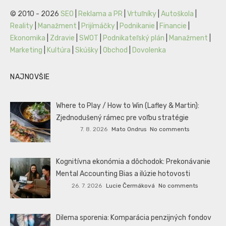
© 2010 - 2026
SEO
|
Reklama a PR
|
Vrtuľníky
|
Autoškola
|
Reality
|
Manažment
|
Prijímáčky
|
Podnikanie
|
Financie
|
Ekonomika
|
Zdravie
|
SWOT
|
Podnikateľský plán
|
Manažment
|
Marketing
|
Kultúra
|
Skúšky
|
Obchod
|
Dovolenka
NAJNOVŠIE
Where to Play / How to Win (Lafley & Martin):
Zjednodušený rámec pre voľbu stratégie
7. 8. 2026
Mato Ondrus
No comments
Kognitívna ekonómia a dôchodok: Prekonávanie
Mental Accounting Bias a ilúzie hotovosti
26. 7. 2026
Lucie Čermáková
No comments
Dilema sporenia: Komparácia penzijných fondov