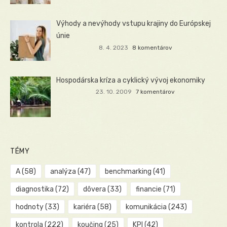
Výhody a nevýhody vstupu krajiny do Európskej
únie
8. 4. 2023
8 komentárov
Hospodárska kríza a cyklický vývoj ekonomiky
23. 10. 2009
7 komentárov
TÉMY
A
(58)
analýza
(47)
benchmarking
(41)
diagnostika
(72)
dôvera
(33)
financie
(71)
hodnoty
(33)
kariéra
(58)
komunikácia
(243)
kontrola
(222)
koučing
(25)
KPI
(42)