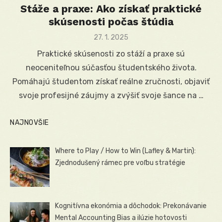
Stáže a praxe: Ako získať praktické
skúsenosti počas štúdia
Posted
27. 1. 2025
on
Praktické skúsenosti zo stáží a praxe sú
neoceniteľnou súčasťou študentského života.
Pomáhajú študentom získať reálne zručnosti, objaviť
svoje profesijné záujmy a zvýšiť svoje šance na …
NAJNOVŠIE
Where to Play / How to Win (Lafley & Martin):
Zjednodušený rámec pre voľbu stratégie
Kognitívna ekonómia a dôchodok: Prekonávanie
Mental Accounting Bias a ilúzie hotovosti