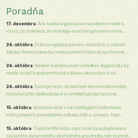
Poradňa
17. decembra
:
Áno, každá organizácia má jedinečné ciele a
výzvy, čo znamená, že stratégia musí byť upravená na mie...
24. októbra
:
Štátna regulácia pomery vlastných a cudzích
zdrojov financovania by mohla pomôcť znižovať systémové ...
24. októbra
:
Verejné zverejňovanie výsledkov diagnostiky by
mohlo zvýšiť transparentnosť a dôveru akcionárov a zá...
24. októbra
:
Existuje názor, že niektoré ekonomické modely
môžu byť príliš zjednodušené a nereflektujú dostatočne...
15. októbra
:
Aj keď inovácie v metodológiách hodnotenia
môžu prispieť k presnejšiemu odhadu rizík a výnosov, trad...
15. októbra
:
Tradičné MIS môžu zaostávať za požiadavkami
súčasného dynamického obchodného prostredia, kde technol...