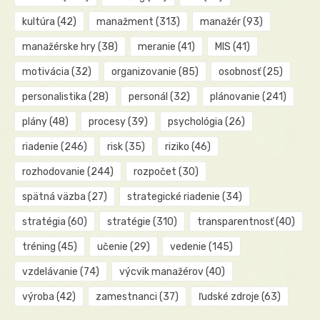
kultúra
(42)
manažment
(313)
manažér
(93)
manažérske hry
(38)
meranie
(41)
MIS
(41)
motivácia
(32)
organizovanie
(85)
osobnosť
(25)
personalistika
(28)
personál
(32)
plánovanie
(241)
plány
(48)
procesy
(39)
psychológia
(26)
riadenie
(246)
risk
(35)
riziko
(46)
rozhodovanie
(244)
rozpočet
(30)
spätná väzba
(27)
strategické riadenie
(34)
stratégia
(60)
stratégie
(310)
transparentnosť
(40)
tréning
(45)
učenie
(29)
vedenie
(145)
vzdelávanie
(74)
výcvik manažérov
(40)
výroba
(42)
zamestnanci
(37)
ľudské zdroje
(63)