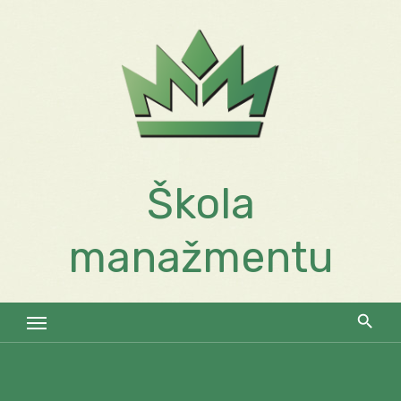
Skip
to
content
Škola
manažmentu