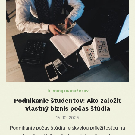
Tréning manažérov
Podnikanie študentov: Ako založiť
vlastný biznis počas štúdia
Posted
16. 10. 2025
on
Podnikanie počas štúdia je skvelou príležitosťou na