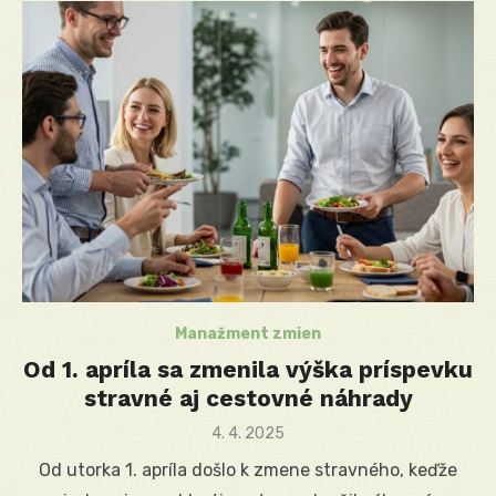
Manažment zmien
Od 1. apríla sa zmenila výška príspevku
stravné aj cestovné náhrady
Posted
4. 4. 2025
on
Od utorka 1. apríla došlo k zmene stravného, keďže