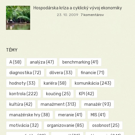
Hospodárska kríza a cyklický vývoj ekonomiky
23. 10. 2009
7 komentárov
TÉMY
A
(58)
analýza
(47)
benchmarking
(41)
diagnostika
(72)
dôvera
(33)
financie
(71)
hodnoty
(33)
kariéra
(58)
komunikácia
(243)
kontrola
(222)
koučing
(25)
KPI
(42)
kultúra
(42)
manažment
(313)
manažér
(93)
manažérske hry
(38)
meranie
(41)
MIS
(41)
motivácia
(32)
organizovanie
(85)
osobnosť
(25)