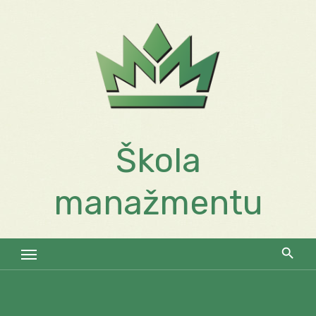
Skip
to
content
Škola
manažmentu