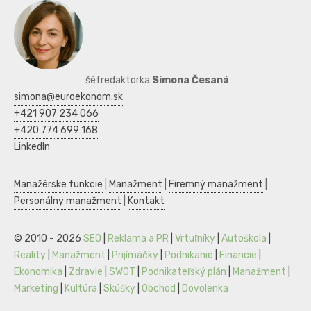
šéfredaktorka
Simona Česaná
simona@euroekonom.sk
+421 907 234 066
+420 774 699 168
LinkedIn
Manažérske funkcie
|
Manažment
|
Firemný manažment
|
Personálny manažment
|
Kontakt
© 2010 - 2026
SEO
|
Reklama a PR
|
Vrtuľníky
|
Autoškola
|
Reality
|
Manažment
|
Prijímáčky
|
Podnikanie
|
Financie
|
Ekonomika
|
Zdravie
|
SWOT
|
Podnikateľský plán
|
Manažment
|
Marketing
|
Kultúra
|
Skúšky
|
Obchod
|
Dovolenka