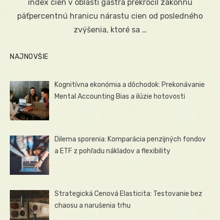
index cien v oblasti gastra prekročil zákonnú
päťpercentnú hranicu nárastu cien od posledného
zvýšenia, ktoré sa …
NAJNOVŠIE
Kognitívna ekonómia a dôchodok: Prekonávanie
Mental Accounting Bias a ilúzie hotovosti
Dilema sporenia: Komparácia penzijných fondov
a ETF z pohľadu nákladov a flexibility
Strategická Cenová Elasticita: Testovanie bez
chaosu a narušenia trhu