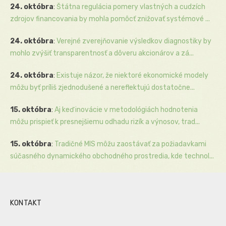
24. októbra
:
Štátna regulácia pomery vlastných a cudzích
zdrojov financovania by mohla pomôcť znižovať systémové ...
24. októbra
:
Verejné zverejňovanie výsledkov diagnostiky by
mohlo zvýšiť transparentnosť a dôveru akcionárov a zá...
24. októbra
:
Existuje názor, že niektoré ekonomické modely
môžu byť príliš zjednodušené a nereflektujú dostatočne...
15. októbra
:
Aj keď inovácie v metodológiách hodnotenia
môžu prispieť k presnejšiemu odhadu rizík a výnosov, trad...
15. októbra
:
Tradičné MIS môžu zaostávať za požiadavkami
súčasného dynamického obchodného prostredia, kde technol...
KONTAKT