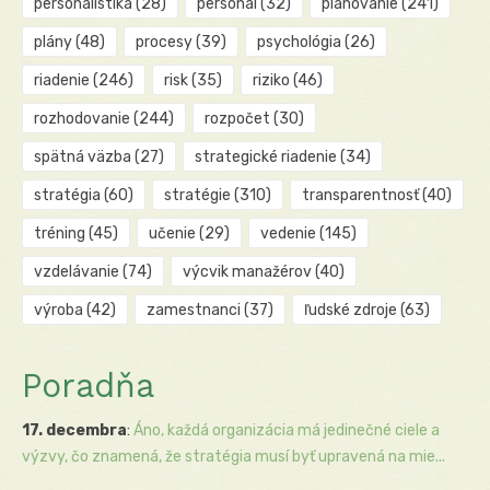
personalistika
(28)
personál
(32)
plánovanie
(241)
plány
(48)
procesy
(39)
psychológia
(26)
riadenie
(246)
risk
(35)
riziko
(46)
rozhodovanie
(244)
rozpočet
(30)
spätná väzba
(27)
strategické riadenie
(34)
stratégia
(60)
stratégie
(310)
transparentnosť
(40)
tréning
(45)
učenie
(29)
vedenie
(145)
vzdelávanie
(74)
výcvik manažérov
(40)
výroba
(42)
zamestnanci
(37)
ľudské zdroje
(63)
Poradňa
17. decembra
:
Áno, každá organizácia má jedinečné ciele a
výzvy, čo znamená, že stratégia musí byť upravená na mie...