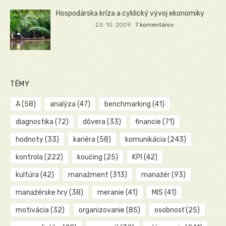
Hospodárska kríza a cyklický vývoj ekonomiky
23. 10. 2009
7 komentárov
TÉMY
A
(58)
analýza
(47)
benchmarking
(41)
diagnostika
(72)
dôvera
(33)
financie
(71)
hodnoty
(33)
kariéra
(58)
komunikácia
(243)
kontrola
(222)
koučing
(25)
KPI
(42)
kultúra
(42)
manažment
(313)
manažér
(93)
manažérske hry
(38)
meranie
(41)
MIS
(41)
motivácia
(32)
organizovanie
(85)
osobnosť
(25)