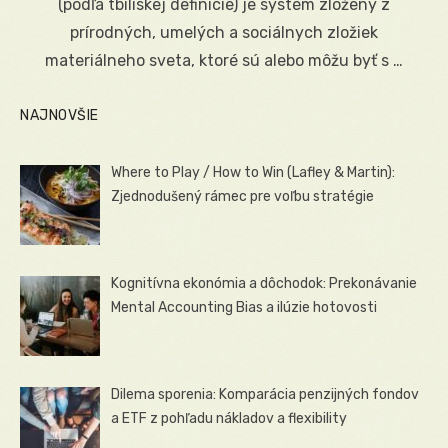
(podľa tbiliskej definície) je systém zložený z
prírodných, umelých a sociálnych zložiek
materiálneho sveta, ktoré sú alebo môžu byť s …
NAJNOVŠIE
Where to Play / How to Win (Lafley & Martin):
Zjednodušený rámec pre voľbu stratégie
Kognitívna ekonómia a dôchodok: Prekonávanie
Mental Accounting Bias a ilúzie hotovosti
Dilema sporenia: Komparácia penzijných fondov
a ETF z pohľadu nákladov a flexibility