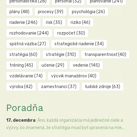
personalistika
(28)
personál
(32)
plánovanie
(241)
plány
(48)
procesy
(39)
psychológia
(26)
riadenie
(246)
risk
(35)
riziko
(46)
rozhodovanie
(244)
rozpočet
(30)
spätná väzba
(27)
strategické riadenie
(34)
stratégia
(60)
stratégie
(310)
transparentnosť
(40)
tréning
(45)
učenie
(29)
vedenie
(145)
vzdelávanie
(74)
výcvik manažérov
(40)
výroba
(42)
zamestnanci
(37)
ľudské zdroje
(63)
Poradňa
17. decembra
:
Áno, každá organizácia má jedinečné ciele a
výzvy, čo znamená, že stratégia musí byť upravená na mie...