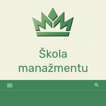
Skip
to
content
Škola
manažmentu