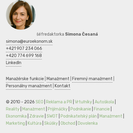
šéfredaktorka
Simona Česaná
simona@euroekonom.sk
+421 907 234 066
+420 774 699 168
LinkedIn
Manažérske funkcie
|
Manažment
|
Firemný manažment
|
Personálny manažment
|
Kontakt
© 2010 - 2026
SEO
|
Reklama a PR
|
Vrtuľníky
|
Autoškola
|
Reality
|
Manažment
|
Prijímáčky
|
Podnikanie
|
Financie
|
Ekonomika
|
Zdravie
|
SWOT
|
Podnikateľský plán
|
Manažment
|
Marketing
|
Kultúra
|
Skúšky
|
Obchod
|
Dovolenka