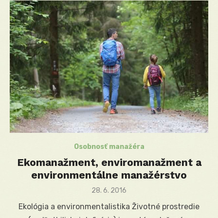
Osobnosť manažéra
Ekomanažment, enviromanažment a
environmentálne manažérstvo
Posted
28. 6. 2016
on
Ekológia a environmentalistika Životné prostredie