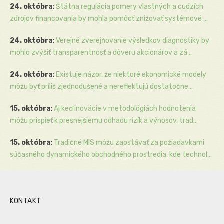
24. októbra
:
Štátna regulácia pomery vlastných a cudzích
zdrojov financovania by mohla pomôcť znižovať systémové ...
24. októbra
:
Verejné zverejňovanie výsledkov diagnostiky by
mohlo zvýšiť transparentnosť a dôveru akcionárov a zá...
24. októbra
:
Existuje názor, že niektoré ekonomické modely
môžu byť príliš zjednodušené a nereflektujú dostatočne...
15. októbra
:
Aj keď inovácie v metodológiách hodnotenia
môžu prispieť k presnejšiemu odhadu rizík a výnosov, trad...
15. októbra
:
Tradičné MIS môžu zaostávať za požiadavkami
súčasného dynamického obchodného prostredia, kde technol...
KONTAKT