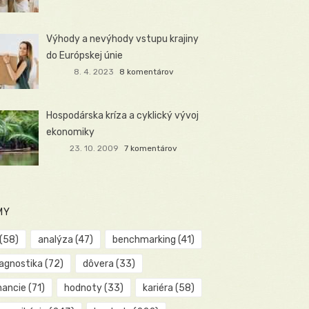
Výhody a nevýhody vstupu krajiny
do Európskej únie
8. 4. 2023
8 komentárov
Hospodárska kríza a cyklický vývoj
ekonomiky
23. 10. 2009
7 komentárov
MY
(58)
analýza
(47)
benchmarking
(41)
iagnostika
(72)
dôvera
(33)
nancie
(71)
hodnoty
(33)
kariéra
(58)