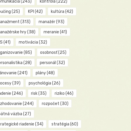
omunikácia
(243)
kontrola
(222)
oučing
(25)
KPI
(42)
kultúra
(42)
anažment
(313)
manažér
(93)
anažérske hry
(38)
meranie
(41)
IS
(41)
motivácia
(32)
rganizovanie
(85)
osobnosť
(25)
rsonalistika
(28)
personál
(32)
lánovanie
(241)
plány
(48)
rocesy
(39)
psychológia
(26)
adenie
(246)
risk
(35)
riziko
(46)
ozhodovanie
(244)
rozpočet
(30)
pätná väzba
(27)
rategické riadenie
(34)
stratégia
(60)