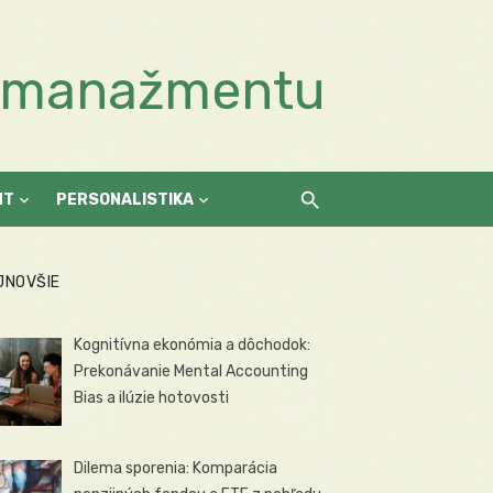
a manažmentu
NT
PERSONALISTIKA
JNOVŠIE
Kognitívna ekonómia a dôchodok:
Prekonávanie Mental Accounting
Bias a ilúzie hotovosti
Dilema sporenia: Komparácia