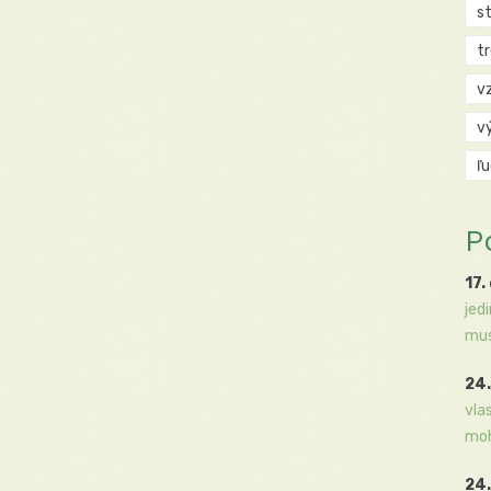
s
t
v
v
ľ
P
17.
jed
mus
24.
vla
moh
24.