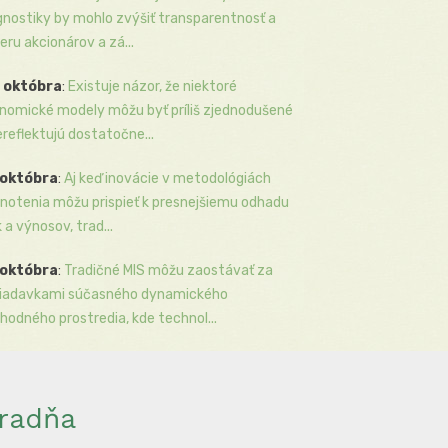
gnostiky by mohlo zvýšiť transparentnosť a
eru akcionárov a zá...
 októbra
:
Existuje názor, že niektoré
nomické modely môžu byť príliš zjednodušené
ereflektujú dostatočne...
 októbra
:
Aj keď inovácie v metodológiách
notenia môžu prispieť k presnejšiemu odhadu
k a výnosov, trad...
 októbra
:
Tradičné MIS môžu zaostávať za
iadavkami súčasného dynamického
hodného prostredia, kde technol...
radňa