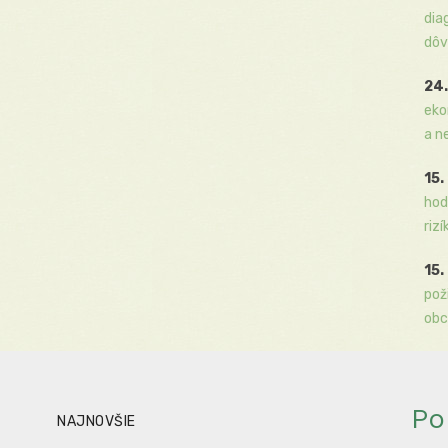
dia
dôv
24.
eko
a n
15.
hod
rizí
15.
pož
obc
Po
NAJNOVŠIE