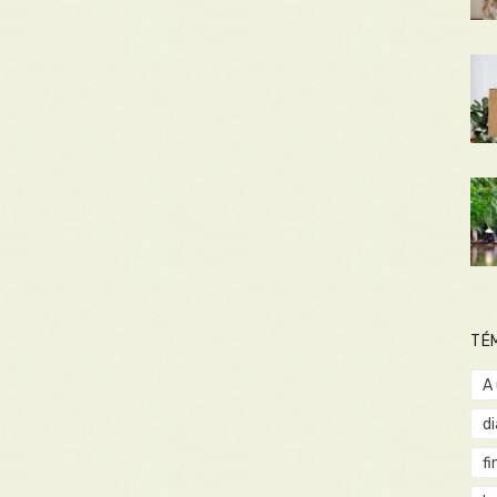
TÉ
A
d
fi