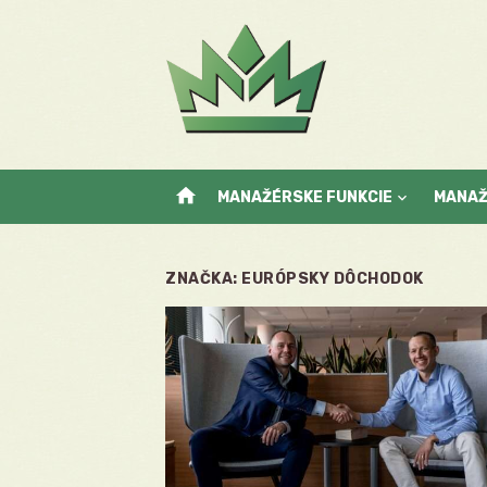
Skip
to
content
home
MANAŽÉRSKE FUNKCIE
MANA
ZNAČKA:
EURÓPSKY DÔCHODOK