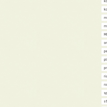
k
k
m
m
M
o
pe
p
p
ri
r
s
st