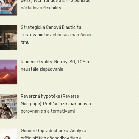
penzijných fondov a ETF z pohľadu
nákladov a flexibility
Strategická Cenová Elasticita:
Testovanie bez chaosu a narušenia
trhu
Riadenie kvality: Normy ISO, TQM a
neustále zlepšovanie
Reverzná hypotéka (Reverse
Mortgage): Prehľad rizík, nákladov a
porovnanie s alternatívami
Gender Gap v dôchodku: Analýza
príčin nižších dôchodkov žien a