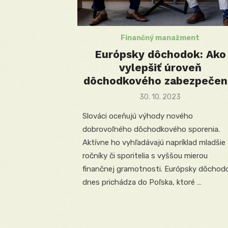
Finančný manažment
Európsky dôchodok: Ako
vylepšiť úroveň
dôchodkového zabezpečen
Posted
30. 10. 2023
on
Slováci oceňujú výhody nového
dobrovoľného dôchodkového sporenia.
Aktívne ho vyhľadávajú napríklad mladšie
ročníky či sporitelia s vyššou mierou
finančnej gramotnosti. Európsky dôchod
dnes prichádza do Poľska, ktoré …