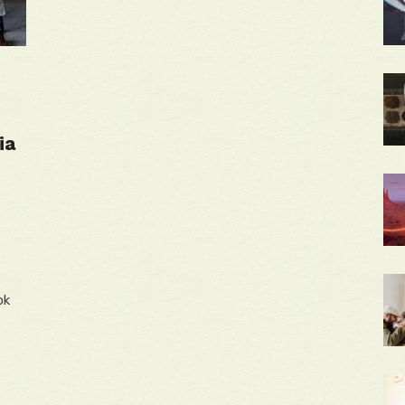
ia
ok