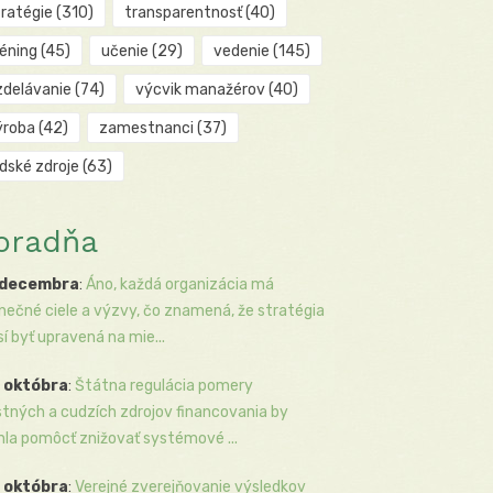
tratégie
(310)
transparentnosť
(40)
réning
(45)
učenie
(29)
vedenie
(145)
zdelávanie
(74)
výcvik manažérov
(40)
ýroba
(42)
zamestnanci
(37)
udské zdroje
(63)
oradňa
 decembra
:
Áno, každá organizácia má
inečné ciele a výzvy, čo znamená, že stratégia
í byť upravená na mie...
 októbra
:
Štátna regulácia pomery
stných a cudzích zdrojov financovania by
la pomôcť znižovať systémové ...
 októbra
:
Verejné zverejňovanie výsledkov