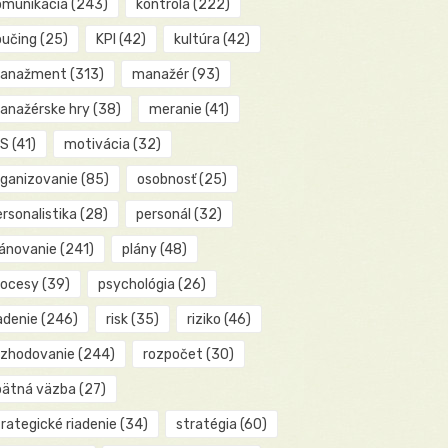
omunikácia
(243)
kontrola
(222)
oučing
(25)
KPI
(42)
kultúra
(42)
anažment
(313)
manažér
(93)
anažérske hry
(38)
meranie
(41)
IS
(41)
motivácia
(32)
rganizovanie
(85)
osobnosť
(25)
rsonalistika
(28)
personál
(32)
lánovanie
(241)
plány
(48)
rocesy
(39)
psychológia
(26)
adenie
(246)
risk
(35)
riziko
(46)
ozhodovanie
(244)
rozpočet
(30)
pätná väzba
(27)
rategické riadenie
(34)
stratégia
(60)