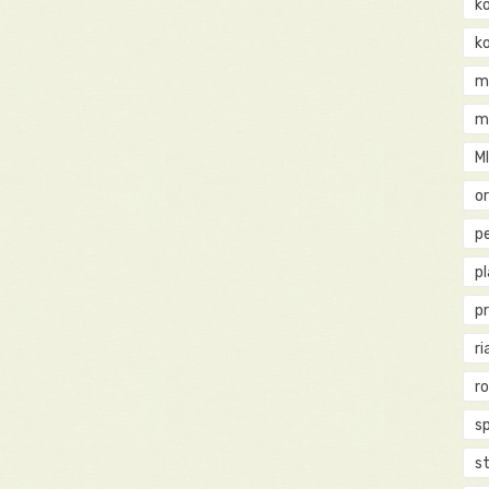
k
k
m
m
M
o
pe
p
p
ri
r
s
st