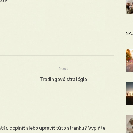
ku:
a
NA
Next
a
Next
Tradingové stratégie
post:
ár, doplniť alebo upraviť túto stránku? Vyplňte