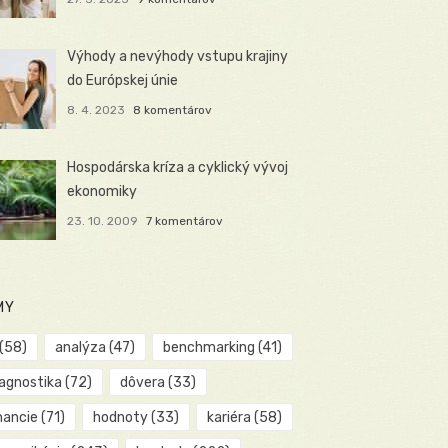
Výhody a nevýhody vstupu krajiny
do Európskej únie
8. 4. 2023
8 komentárov
Hospodárska kríza a cyklický vývoj
ekonomiky
23. 10. 2009
7 komentárov
MY
(58)
analýza
(47)
benchmarking
(41)
iagnostika
(72)
dôvera
(33)
nancie
(71)
hodnoty
(33)
kariéra
(58)