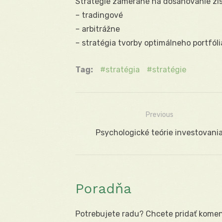
Stratégie zamerané na dosahovanie zis
– tradingové
– arbitrážne
– stratégia tvorby optimálneho portfóli
Tag:
stratégia
stratégie
Previous
Navigácia
Previous
Psychologické teórie investovani
v
post:
článku
Poradňa
Potrebujete radu? Chcete pridať koment