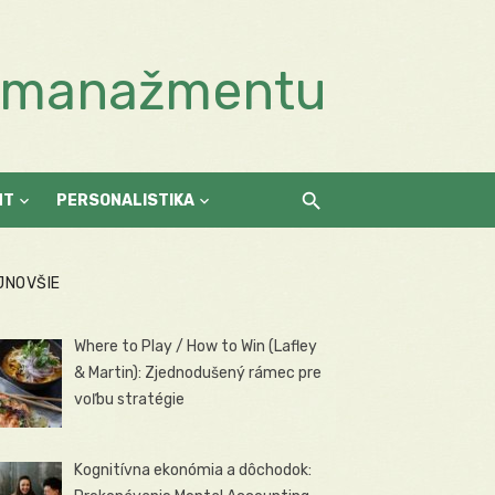
a manažmentu
NT
PERSONALISTIKA
JNOVŠIE
Where to Play / How to Win (Lafley
& Martin): Zjednodušený rámec pre
voľbu stratégie
Kognitívna ekonómia a dôchodok: