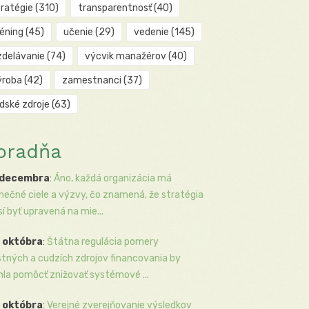
tratégie
(310)
transparentnosť
(40)
réning
(45)
učenie
(29)
vedenie
(145)
zdelávanie
(74)
výcvik manažérov
(40)
ýroba
(42)
zamestnanci
(37)
udské zdroje
(63)
oradňa
 decembra
:
Áno, každá organizácia má
inečné ciele a výzvy, čo znamená, že stratégia
í byť upravená na mie...
 októbra
:
Štátna regulácia pomery
stných a cudzích zdrojov financovania by
la pomôcť znižovať systémové ...
 októbra
:
Verejné zverejňovanie výsledkov