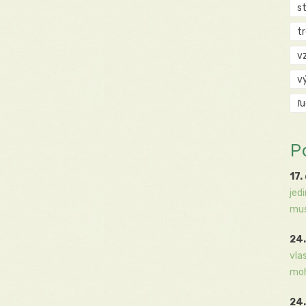
s
t
v
v
ľ
P
17.
jed
mus
24.
vla
moh
24.