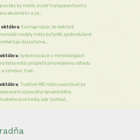
gnostiky by mohlo zvýšiť transparentnosť a
eru akcionárov a zá...
 októbra
:
Existuje názor, že niektoré
nomické modely môžu byť príliš zjednodušené
ereflektujú dostatočne...
 októbra
:
Aj keď inovácie v metodológiách
notenia môžu prispieť k presnejšiemu odhadu
k a výnosov, trad...
 októbra
:
Tradičné MIS môžu zaostávať za
iadavkami súčasného dynamického
hodného prostredia, kde technol...
radňa