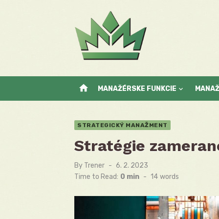
Skip
to
content
home
MANAŽÉRSKE FUNKCIE
MANA
STRATEGICKÝ MANAŽMENT
Stratégie zameran
By
Trener
Posted
6. 2. 2023
on
Time to Read:
0 min
-
14
words