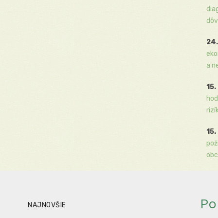
dia
dôv
24.
eko
a n
15.
hod
rizí
15.
pož
obc
Po
NAJNOVŠIE