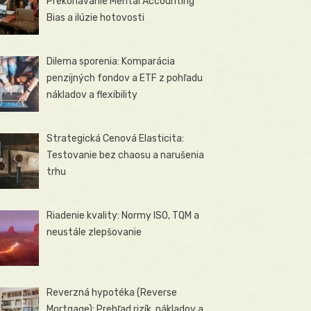
Prekonávanie Mental Accounting
Bias a ilúzie hotovosti
Dilema sporenia: Komparácia
penzijných fondov a ETF z pohľadu
nákladov a flexibility
Strategická Cenová Elasticita:
Testovanie bez chaosu a narušenia
trhu
Riadenie kvality: Normy ISO, TQM a
neustále zlepšovanie
Reverzná hypotéka (Reverse
Mortgage): Prehľad rizík, nákladov a