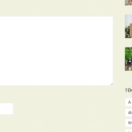
TÉ
A
d
fi