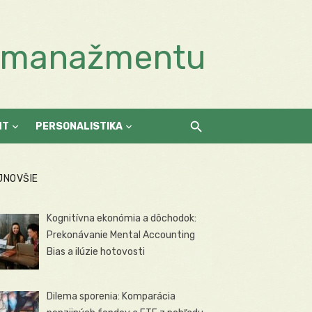
a manažmentu
NT
PERSONALISTIKA
JNOVŠIE
Kognitívna ekonómia a dôchodok:
Prekonávanie Mental Accounting
Bias a ilúzie hotovosti
Dilema sporenia: Komparácia