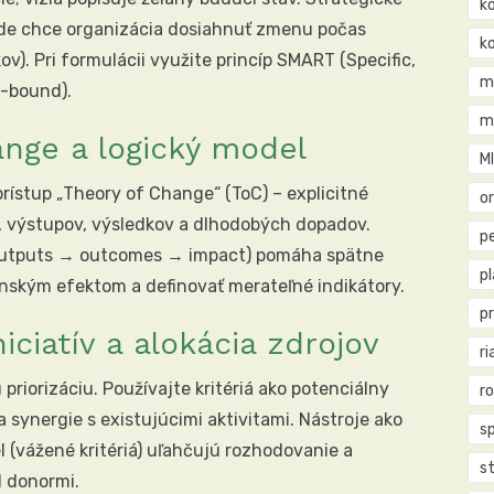
k
 kde chce organizácia dosiahnuť zmenu počas
k
). Pri formulácii využite princíp SMART (Specific,
m
e-bound).
m
ange a logický model
M
prístup „Theory of Change“ (ToC) – explicitné
o
í, výstupov, výsledkov a dlhodobých dopadov.
pe
 outputs → outcomes → impact) pomáha spätne
p
enským efektom a definovať merateľné indikátory.
p
niciatív a alokácia zdrojov
ri
riorizáciu. Používajte kritériá ako potenciálny
r
a synergie s existujúcimi aktivitami. Nástroje ako
s
l (vážené kritériá) uľahčujú rozhodovanie a
st
d donormi.