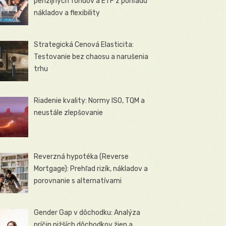
penzijných fondov a ETF z pohľadu
nákladov a flexibility
Strategická Cenová Elasticita:
Testovanie bez chaosu a narušenia
trhu
Riadenie kvality: Normy ISO, TQM a
neustále zlepšovanie
Reverzná hypotéka (Reverse
Mortgage): Prehľad rizík, nákladov a
porovnanie s alternatívami
Gender Gap v dôchodku: Analýza
príčin nižších dôchodkov žien a