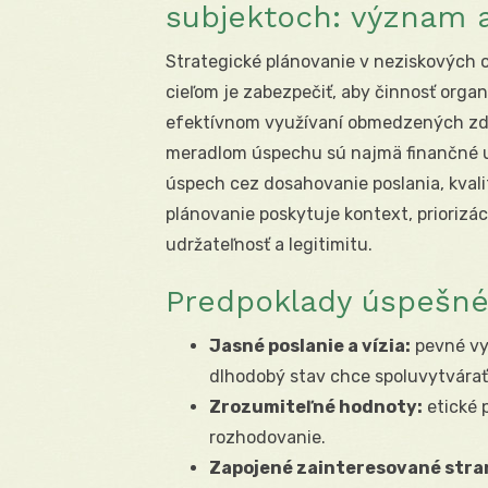
subjektoch: význam a
Strategické plánovanie v neziskových 
cieľom je zabezpečiť, aby činnosť orga
efektívnom využívaní obmedzených zdr
meradlom úspechu sú najmä finančné u
úspech cez dosahovanie poslania, kvali
plánovanie poskytuje kontext, prioriz
udržateľnosť a legitimitu.
Predpoklady úspešné
Jasné poslanie a vízia:
pevné vy
dlhodobý stav chce spoluvytvárať
Zrozumiteľné hodnoty:
etické p
rozhodovanie.
Zapojené zainteresované stra