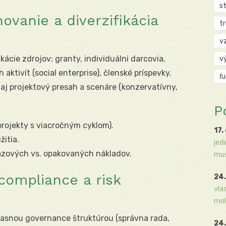
s
ovanie a diverzifikácia
t
v
kácie zdrojov: granty, individuálni darcovia,
v
aktivít (social enterprise), členské príspevky.
ľ
j projektový presah a scenáre (konzervatívny,
P
projekty s viacročným cyklom).
17.
žitia.
jed
zových vs. opakovaných nákladov.
mus
compliance a risk
24.
vla
moh
 jasnou governance štruktúrou (správna rada,
24.