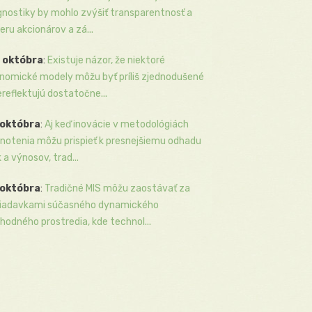
gnostiky by mohlo zvýšiť transparentnosť a
eru akcionárov a zá...
 októbra
:
Existuje názor, že niektoré
nomické modely môžu byť príliš zjednodušené
ereflektujú dostatočne...
 októbra
:
Aj keď inovácie v metodológiách
notenia môžu prispieť k presnejšiemu odhadu
k a výnosov, trad...
 októbra
:
Tradičné MIS môžu zaostávať za
iadavkami súčasného dynamického
hodného prostredia, kde technol...