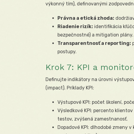
výkonný tím), definovanými zodpovedno
Právna a etická zhoda:
dodržiav
Riadenie rizík:
identifikácia kľúč
bezpečnostné) a mitigation plány.
Transparentnosť a reporting:
p
postupy.
Krok 7: KPI a monito
Definujte indikátory na úrovni výstupo
(impact). Príklady KPI:
Výstupové KPI: počet školení, poč
Výsledkové KPI: percento klientov
testov, zvýšená zamestnanosť.
Dopadové KPI: dlhodobé zmeny v 