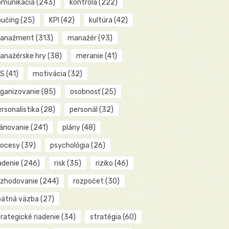
omunikácia
(243)
kontrola
(222)
oučing
(25)
KPI
(42)
kultúra
(42)
anažment
(313)
manažér
(93)
anažérske hry
(38)
meranie
(41)
IS
(41)
motivácia
(32)
rganizovanie
(85)
osobnosť
(25)
rsonalistika
(28)
personál
(32)
lánovanie
(241)
plány
(48)
rocesy
(39)
psychológia
(26)
adenie
(246)
risk
(35)
riziko
(46)
ozhodovanie
(244)
rozpočet
(30)
pätná väzba
(27)
rategické riadenie
(34)
stratégia
(60)