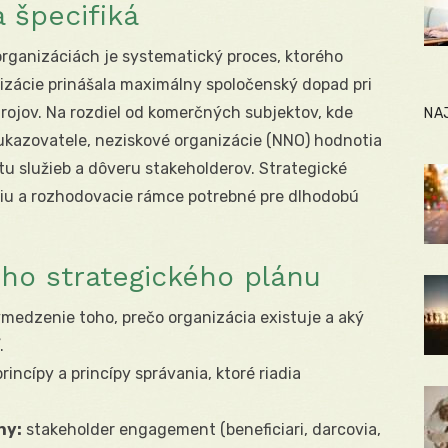
 špecifiká
organizáciách je systematický proces, ktorého
nizácie prinášala maximálny spoločenský dopad pri
ojov. Na rozdiel od komerčných subjektov, kde
NA
kazovatele, neziskové organizácie (NNO) hodnotia
tu služieb a dôveru stakeholderov. Strategické
áciu a rozhodovacie rámce potrebné pre dlhodobú
ho strategického plánu
medzenie toho, prečo organizácia existuje a aký
.
rincípy a princípy správania, ktoré riadia
ny:
stakeholder engagement (beneficiari, darcovia,