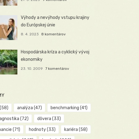
Výhody a nevýhody vstupu krajiny
do Európskej únie
8. 4. 2023
8 komentárov
Hospodárska kríza a cyklický vývoj
ekonomiky
23. 10. 2009
7 komentárov
MY
(58)
analýza
(47)
benchmarking
(41)
iagnostika
(72)
dôvera
(33)
nancie
(71)
hodnoty
(33)
kariéra
(58)