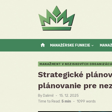
Skip
to
content
home
MANAŽÉRSKE FUNKCIE
MANA
MANAŽMENT V NEZISKOVÝCH ORGANIZÁCI
Strategické plánov
plánovanie pre ne
By
Dalimil
Posted
15. 12. 2025
on
Time to Read:
5 min
-
1099
words