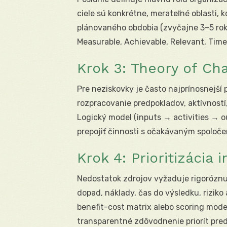
ciele sú konkrétne, merateľné oblasti,
plánovaného obdobia (zvyčajne 3–5 rokov
Measurable, Achievable, Relevant, Tim
Krok 3: Theory of Ch
Pre neziskovky je často najprínosnejší 
rozpracovanie predpokladov, aktívnost
Logický model (inputs → activities →
prepojiť činnosti s očakávaným spoloč
Krok 4: Prioritizácia i
Nedostatok zdrojov vyžaduje rigoróznu p
dopad, náklady, čas do výsledku, riziko 
benefit-cost matrix alebo scoring mode
transparentné zdôvodnenie priorít pre