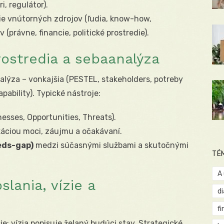
i, regulátor).
e vnútorných zdrojov (ľudia, know-how,
 (právne, financie, politické prostredie).
rostredia a sebaanalýza
lýza – vonkajšia (PESTEL, stakeholders, potreby
pability). Typické nástroje:
sses, Opportunities, Threats).
ikáciou moci, záujmu a očakávaní.
eds-gap)
medzi súčasnými službami a skutočnými
TÉ
A
slania, vízie a
d
fi
ie; vízia popisuje želaný budúci stav. Strategické