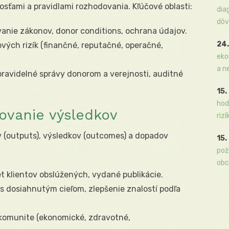
sťami a pravidlami rozhodovania. Kľúčové oblasti:
dia
dôv
anie zákonov, donor conditions, ochrana údajov.
24.
ových rizík (finančné, reputačné, operačné,
eko
a n
ravidelné správy donorom a verejnosti, auditné
15.
hod
rovanie výsledkov
rizí
v (outputs), výsledkov (outcomes) a dopadov
15.
pož
obc
et klientov obslúžených, vydané publikácie.
 s dosiahnutým cieľom, zlepšenie znalostí podľa
komunite (ekonomické, zdravotné,