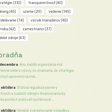
tratégie
(310)
transparentnosť
(40)
réning
(45)
učenie
(29)
vedenie
(145)
zdelávanie
(74)
výcvik manažérov
(40)
ýroba
(42)
zamestnanci
(37)
udské zdroje
(63)
oradňa
 decembra
:
Áno, každá organizácia má
inečné ciele a výzvy, čo znamená, že stratégia
í byť upravená na mie...
 októbra
:
Štátna regulácia pomery
stných a cudzích zdrojov financovania by
la pomôcť znižovať systémové ...
 októbra
:
Verejné zverejňovanie výsledkov