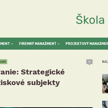
Škol
ŽMENT
FIREMNÝ MANAŽMENT
PROJEKTOVÝ MANAŽME
NA
ÁCH
0
anie: Strategické
ziskové subjekty