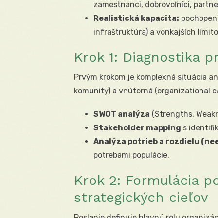
zamestnanci, dobrovoľníci, partner
Realistická kapacita:
pochopeni
infraštruktúra) a vonkajších limitov
Krok 1: Diagnostika p
Prvým krokom je komplexná situácia ana
komunity) a vnútorná (organizational ca
SWOT analýza
(Strengths, Weakne
Stakeholder mapping
s identif
Analýza potrieb a rozdielu (ne
potrebami populácie.
Krok 2: Formulácia po
strategických cieľov
Poslanie definuje hlavnú rolu organizác