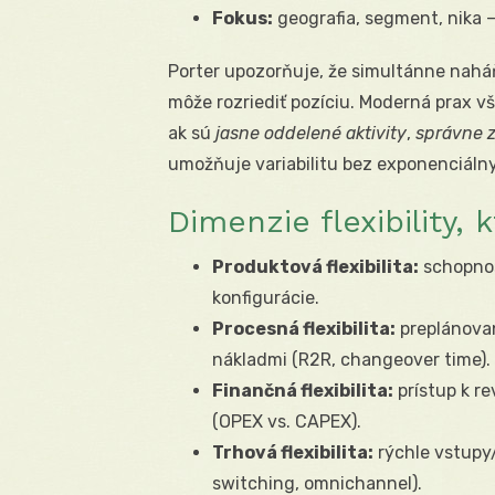
Fokus:
geografia, segment, nika 
Porter upozorňuje, že simultánne naháň
môže rozriediť pozíciu. Moderná prax v
ak sú
jasne oddelené aktivity
,
správne z
umožňuje variabilitu bez exponenciáln
Dimenzie flexibility, 
Produktová flexibilita:
schopnos
konfigurácie.
Procesná flexibilita:
preplánovan
nákladmi (R2R, changeover time).
Finančná flexibilita:
prístup k re
(OPEX vs. CAPEX).
Trhová flexibilita:
rýchle vstupy
switching, omnichannel).