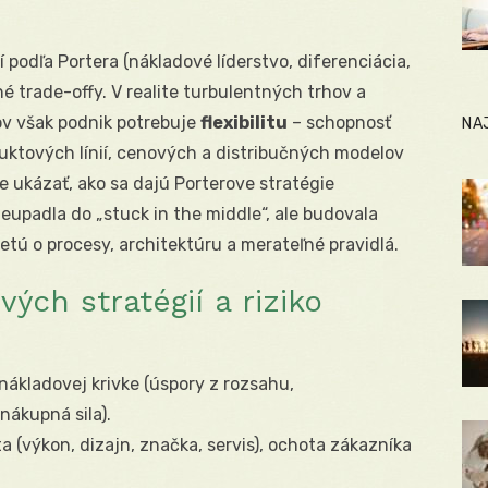
podľa Portera (nákladové líderstvo, diferenciácia,
é trade-offy. V realite turbulentných trhov a
v však podnik potrebuje
flexibilitu
– schopnosť
NA
duktových línií, cenových a distribučných modelov
je ukázať, ako sa dajú Porterove stratégie
neupadla do „stuck in the middle“, ale budovala
etú o procesy, architektúru a merateľné pravidlá.
ých stratégií a riziko
nákladovej krivke (úspory z rozsahu,
nákupná sila).
 (výkon, dizajn, značka, servis), ochota zákazníka