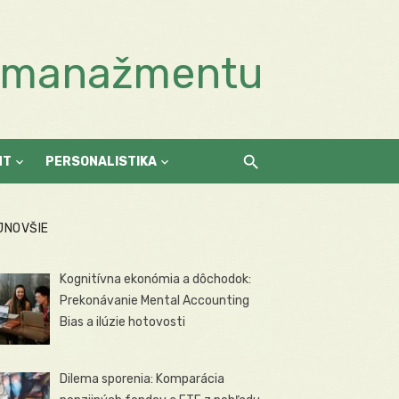
a manažmentu
NT
PERSONALISTIKA
JNOVŠIE
Kognitívna ekonómia a dôchodok:
Prekonávanie Mental Accounting
Bias a ilúzie hotovosti
Dilema sporenia: Komparácia