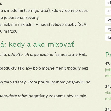
s
u.
a s modulmi (configurátor), kde výrobný proces
t
p je personalizovaný.
v
s nízkymi nákladmi + nadstavbové služby (SLA,
v
ou maržou.
ľ
á: kedy a ako mixovať
P
bijú,
oddeľte ich organizačne
(samostatný P&L,
17.
produkty tak, aby bolo možné meniť
moduly
bez
jed
mus
en tie varianty, ktoré prejdú prahom
príspevku na
24.
vla
nebudete robiť
(negatívny zoznam), aby sa mix
moh
24.