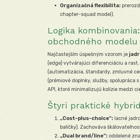
Organizačná flexibilita:
prerozde
chapter–squad model).
Logika kombinovania:
obchodného modelu
Najčastejším úspešným vzorom je
jad
(edge) vytvárajúci diferenciáciu a rast
(automatizácia, štandardy, zmluvné ce
(prémiové doplnky, služby, spolupráca 
API, ktoré minimalizujú kolízie medzi ci
Štyri praktické hybri
„Cost–plus–choice“:
lacné jadr
balíčky). Zachováva škálovateľnos
„Dual brand/line“:
oddelené znač