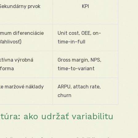
Sekundárny prvok
KPI
imum diferenciácie
Unit cost, OEE, on-
ľahlivosť)
time-in-full
ktívna výrobná
Gross margin, NPS,
tforma
time-to-variant
ke maržové náklady
ARPU, attach rate,
churn
úra: ako udržať variabilitu