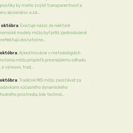
gnostiky by mohlo zvýšiť transparentnosť a
eru akcionárov a zá...
 októbra
:
Existuje názor, že niektoré
nomické modely môžu byť príliš zjednodušené
ereflektujú dostatočne...
 októbra
:
Aj keď inovácie v metodológiách
notenia môžu prispieť k presnejšiemu odhadu
k a výnosov, trad...
 októbra
:
Tradičné MIS môžu zaostávať za
iadavkami súčasného dynamického
hodného prostredia, kde technol...