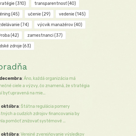
tratégie
(310)
transparentnosť
(40)
réning
(45)
učenie
(29)
vedenie
(145)
zdelávanie
(74)
výcvik manažérov
(40)
ýroba
(42)
zamestnanci
(37)
udské zdroje
(63)
oradňa
 decembra
:
Áno, každá organizácia má
inečné ciele a výzvy, čo znamená, že stratégia
í byť upravená na mie...
 októbra
:
Štátna regulácia pomery
stných a cudzích zdrojov financovania by
la pomôcť znižovať systémové ...
 októbra
:
Verejné zverejňovanie výsledkov