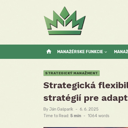
Skip
to
content
home
MANAŽÉRSKE FUNKCIE
MANA
STRATEGICKÝ MANAŽMENT
Strategická flexib
stratégií pre adap
By
Ján Gašparík
Posted
6. 6. 2025
on
Time to Read:
5 min
-
1064
words