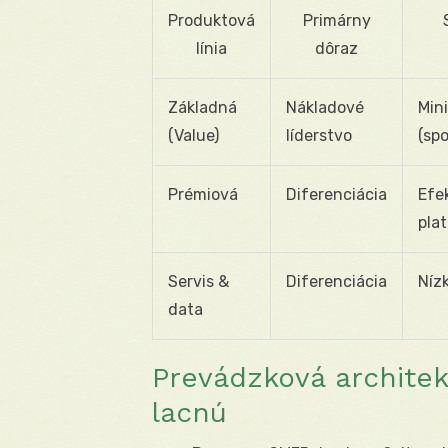
Produktová
Primárny
línia
dôraz
Základná
Nákladové
Min
(Value)
líderstvo
(spo
Prémiová
Diferenciácia
Efe
pla
Servis &
Diferenciácia
Níz
data
Prevádzková architekt
lacnú