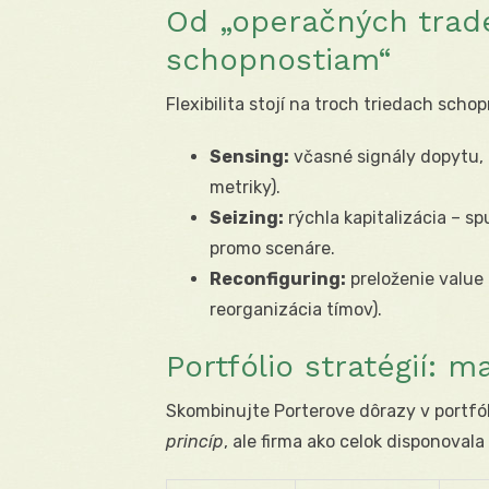
Od „operačných trad
schopnostiam“
Flexibilita stojí na troch triedach schop
Sensing:
včasné signály dopytu, 
metriky).
Seizing:
rýchla kapitalizácia – sp
promo scenáre.
Reconfiguring:
preloženie value 
reorganizácia tímov).
Portfólio stratégií: ma
Skombinujte Porterove dôrazy v portfól
princíp
, ale firma ako celok disponovala 