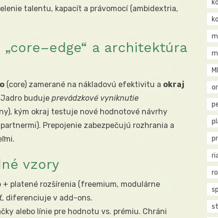
k
lenie talentu, kapacít a právomocí (ambidextria,
k
m
 „core–edge“ a architektúra
m
M
ro
(core) zamerané na nákladovú efektivitu a
okraj
o
. Jadro buduje
prevádzkové vyniknutie
pe
ny), kým okraj testuje nové hodnotové návrhy
p
s partnermi). Prepojenie zabezpečujú rozhrania a
eľmi.
p
ri
dné vzory
r
o + platené rozšírenia (freemium, modulárne
s
ť, diferenciuje v add-ons.
st
ky alebo línie pre hodnotu vs. prémiu. Chráni