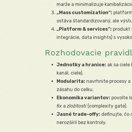
marže a minimalizuje kanibalizáci
„Mass customization“:
platform
ostáva štandardizovaný, ale výstu
„Platform & services“:
produkt 
integrácie, data insights) s vysok
Rozhodovacie pravidl
Jednotky a hranice:
ak sa ciele 
kanál, ciele).
Modularita:
navrhnite procesy a 
zásahu do celku.
Ekonomika variantov:
povolte l
fix
a
zložitosti
(complexity gate).
Jasné trade-offy:
definujte, čo
nerozšíril bez kontroly.