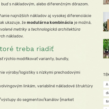
– buď s nákladovým, alebo diferenčným dôrazom.
anie najnižších nákladov aj vysokej diferenciácie
šak ukazuje, že
modulárna kombinácia
je možná,
volené metriky
a
technologická architektúra
ych nákladov.
ktoré treba riadiť
ť rýchlo modifikovať varianty, bundly,
ie výroby/logistiky s nízkymi prechodovými
TÉ
A
volvingovým linkám, variabilné nákladové štruktúry
d
/výstupy do segmentov/kanálov (market
fi