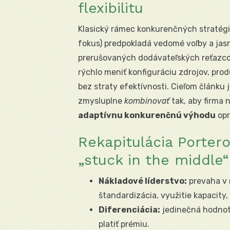
flexibilitu
Klasický rámec konkurenčných stratégií 
fokus) predpokladá vedomé voľby a jasn
prerušovaných dodávateľských reťazco
rýchlo meniť konfiguráciu zdrojov, pro
bez straty efektívnosti. Cieľom článku 
zmysluplne
kombinovať
tak, aby firma 
adaptívnu konkurenčnú výhodu
opr
Rekapitulácia Porterov
„stuck in the middle“
Nákladové líderstvo:
prevaha v 
štandardizácia, využitie kapacity, 
Diferenciácia:
jedinečná hodnota
platiť prémiu.