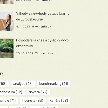
Výhody a nevýhody vstupu krajiny
do Európskej únie
8. 4. 2023
8 komentárov
Hospodárska kríza a cyklický vývoj
ekonomiky
23. 10. 2009
7 komentárov
MY
(58)
analýza
(47)
benchmarking
(41)
iagnostika
(72)
dôvera
(33)
nancie
(71)
hodnoty
(33)
kariéra
(58)