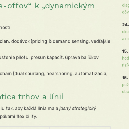
e-offov“ k „dynamickým
dia
dôv
24.
ností:
eko
a n
cien, dodávok (pricing & demand sensing, vedľajšie
15.
ustenie pilotu, presun kapacít, úprava balíčkov,
hod
rizí
chain (dual sourcing, nearshoring, automatizácia,
15.
pož
obc
tica trhov a línií
iu tak, aby každá línia mala
jasný strategický
pákami flexibility.