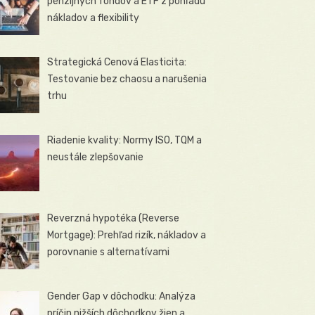
penzijných fondov a ETF z pohľadu
nákladov a flexibility
Strategická Cenová Elasticita:
Testovanie bez chaosu a narušenia
trhu
Riadenie kvality: Normy ISO, TQM a
neustále zlepšovanie
Reverzná hypotéka (Reverse
Mortgage): Prehľad rizík, nákladov a
porovnanie s alternatívami
Gender Gap v dôchodku: Analýza
príčin nižších dôchodkov žien a