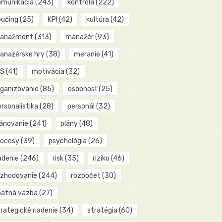
omunikácia
(243)
kontrola
(222)
oučing
(25)
KPI
(42)
kultúra
(42)
anažment
(313)
manažér
(93)
anažérske hry
(38)
meranie
(41)
IS
(41)
motivácia
(32)
rganizovanie
(85)
osobnosť
(25)
rsonalistika
(28)
personál
(32)
lánovanie
(241)
plány
(48)
rocesy
(39)
psychológia
(26)
adenie
(246)
risk
(35)
riziko
(46)
ozhodovanie
(244)
rozpočet
(30)
pätná väzba
(27)
rategické riadenie
(34)
stratégia
(60)