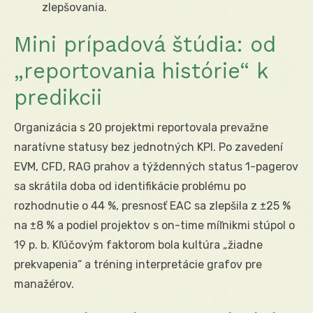
zlepšovania.
Mini prípadová štúdia: od
„reportovania histórie“ k
predikcii
Organizácia s 20 projektmi reportovala prevažne
naratívne statusy bez jednotných KPI. Po zavedení
EVM, CFD, RAG prahov a týždenných status 1-pagerov
sa skrátila doba od identifikácie problému po
rozhodnutie o 44 %, presnosť EAC sa zlepšila z ±25 %
na ±8 % a podiel projektov s on-time míľnikmi stúpol o
19 p. b. Kľúčovým faktorom bola kultúra „žiadne
prekvapenia“ a tréning interpretácie grafov pre
manažérov.