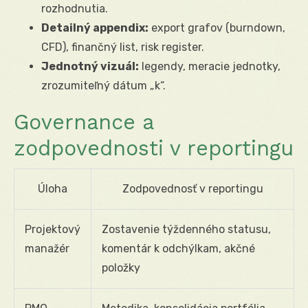
rozhodnutia.
Detailný appendix:
export grafov (burndown,
CFD), finančný list, risk register.
Jednotný vizuál:
legendy, meracie jednotky,
zrozumiteľný dátum „k“.
Governance a
zodpovednosti v reportingu
Úloha
Zodpovednosť v reportingu
Projektový
Zostavenie týždenného statusu,
manažér
komentár k odchýlkam, akčné
položky