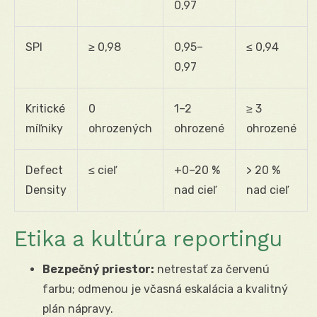
0,97
SPI
≥ 0,98
0,95–
≤ 0,94
0,97
Kritické
0
1–2
≥ 3
míľniky
ohrozených
ohrozené
ohrozené
Defect
≤ cieľ
+0–20 %
> 20 %
Density
nad cieľ
nad cieľ
Etika a kultúra reportingu
Bezpečný priestor:
netrestať za červenú
farbu; odmenou je včasná eskalácia a kvalitný
plán nápravy.