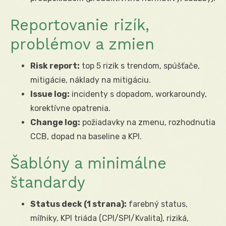
Reportovanie rizík,
problémov a zmien
Risk report:
top 5 rizík s trendom, spúšťače,
mitigácie, náklady na mitigáciu.
Issue log:
incidenty s dopadom, workaroundy,
korektívne opatrenia.
Change log:
požiadavky na zmenu, rozhodnutia
CCB, dopad na baseline a KPI.
Šablóny a minimálne
štandardy
Status deck (1 strana):
farebný status,
míľniky, KPI triáda (CPI/SPI/Kvalita), riziká,