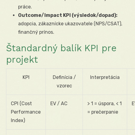
práce.
Outcome/Impact KPI (výsledok/dopad):
adopcia, zákaznícke ukazovatele (NPS/CSAT),
finančný prínos.
Štandardný balík KPI pre
projekt
KPI
Definícia /
Interpretácia
vzorec
CPI (Cost
EV / AC
> 1 = úspora, < 1
E
Performance
= prečerpanie
Index)