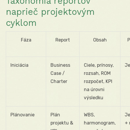
Taxonómia reportov
naprieč projektovým
cyklom
Fáza
Report
Obsah
P
Iniciácia
Business
Ciele, prínosy,
Je
Case /
rozsah, ROM
Charter
rozpočet, KPI
na úrovni
výsledku
Plánovanie
Plán
WBS,
Je
projektu &
harmonogram,
+ 