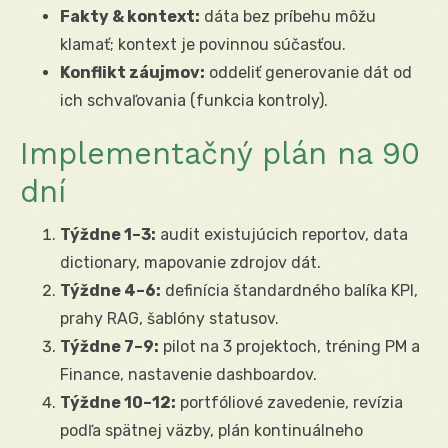
Fakty & kontext:
dáta bez príbehu môžu
klamať; kontext je povinnou súčasťou.
Konflikt záujmov:
oddeliť generovanie dát od
ich schvaľovania (funkcia kontroly).
Implementačný plán na 90
dní
Týždne 1–3:
audit existujúcich reportov, data
dictionary, mapovanie zdrojov dát.
Týždne 4–6:
definícia štandardného balíka KPI,
prahy RAG, šablóny statusov.
Týždne 7–9:
pilot na 3 projektoch, tréning PM a
Finance, nastavenie dashboardov.
Týždne 10–12:
portfóliové zavedenie, revízia
podľa spätnej väzby, plán kontinuálneho