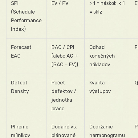
SPI
EV / PV
> 1 = náskok, < 1
E
(Schedule
= sklz
Performance
Index)
Forecast
BAC / CPI
Odhad
F
EAC
(alebo AC +
konečných
(BAC − EV))
nákladov
Defect
Počet
Kvalita
Q
Density
defektov /
výstupov
jednotka
práce
Plnenie
Dodané vs.
Dodržanie
P
míľnikov
plánované
harmonogramu