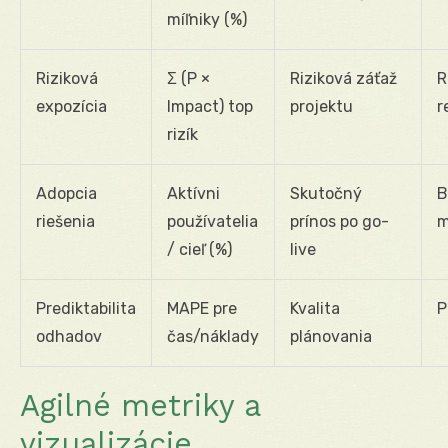
míľniky (%)
Riziková
Σ (P ×
Riziková záťaž
R
expozícia
Impact) top
projektu
r
rizík
Adopcia
Aktívni
Skutočný
B
riešenia
používatelia
prínos po go-
m
/ cieľ (%)
live
Prediktabilita
MAPE pre
Kvalita
P
odhadov
čas/náklady
plánovania
Agilné metriky a
vizualizácie