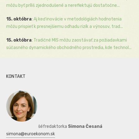
môžu byť príliš zjednodušené a nereflektujú dostatočne...
15. októbra
:
Aj keď inovácie v metodológiách hodnotenia
môžu prispieť k presnejšiemu odhadu rizík a výnosov, trad...
15. októbra
:
Tradičné MIS môžu zaostávať za požiadavkami
súčasného dynamického obchodného prostredia, kde technol...
KONTAKT
šéfredaktorka
Simona Česaná
simona@euroekonom.sk