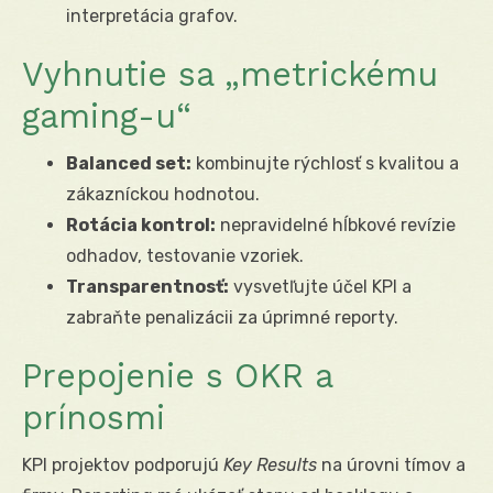
interpretácia grafov.
Vyhnutie sa „metrickému
gaming-u“
Balanced set:
kombinujte rýchlosť s kvalitou a
zákazníckou hodnotou.
Rotácia kontrol:
nepravidelné hĺbkové revízie
odhadov, testovanie vzoriek.
Transparentnosť:
vysvetľujte účel KPI a
zabraňte penalizácii za úprimné reporty.
Prepojenie s OKR a
prínosmi
KPI projektov podporujú
Key Results
na úrovni tímov a