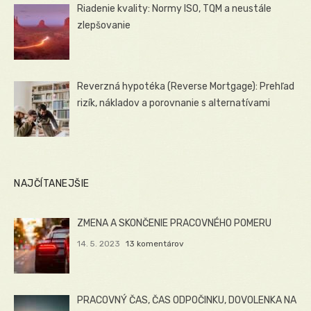
Riadenie kvality: Normy ISO, TQM a neustále
zlepšovanie
Reverzná hypotéka (Reverse Mortgage): Prehľad
rizík, nákladov a porovnanie s alternatívami
NAJČÍTANEJŠIE
ZMENA A SKONČENIE PRACOVNÉHO POMERU
14. 5. 2023
13 komentárov
PRACOVNÝ ČAS, ČAS ODPOČINKU, DOVOLENKA NA