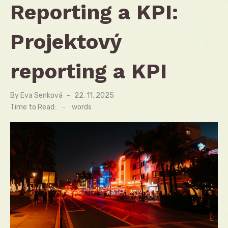
Reporting a KPI:
Projektový
reporting a KPI
By
Eva Senková
Posted
22. 11. 2025
on
Time to Read:
-
words