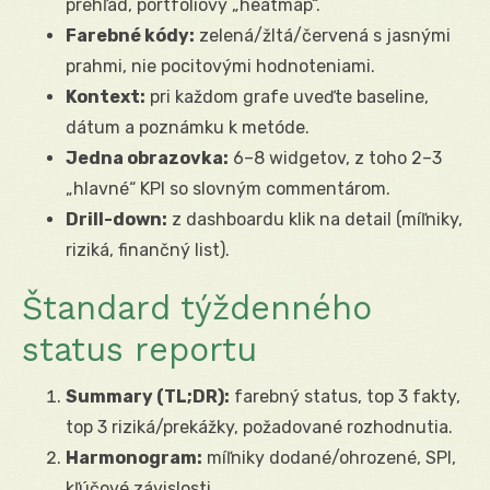
prehľad, portfóliový „heatmap“.
Farebné kódy:
zelená/žltá/červená s jasnými
prahmi, nie pocitovými hodnoteniami.
Kontext:
pri každom grafe uveďte baseline,
dátum a poznámku k metóde.
Jedna obrazovka:
6–8 widgetov, z toho 2–3
„hlavné“ KPI so slovným commentárom.
Drill-down:
z dashboardu klik na detail (míľniky,
riziká, finančný list).
Štandard týždenného
status reportu
Summary (TL;DR):
farebný status, top 3 fakty,
top 3 riziká/prekážky, požadované rozhodnutia.
Harmonogram:
míľniky dodané/ohrozené, SPI,
kľúčové závislosti.