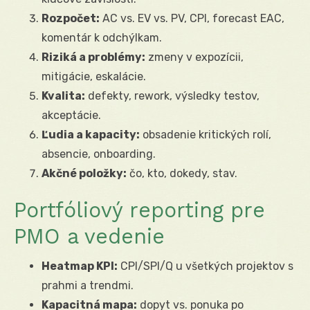
Rozpočet:
AC vs. EV vs. PV, CPI, forecast EAC,
komentár k odchýlkam.
Riziká a problémy:
zmeny v expozícii,
mitigácie, eskalácie.
Kvalita:
defekty, rework, výsledky testov,
akceptácie.
Ľudia a kapacity:
obsadenie kritických rolí,
absencie, onboarding.
Akčné položky:
čo, kto, dokedy, stav.
Portfóliový reporting pre
PMO a vedenie
Heatmap KPI:
CPI/SPI/Q u všetkých projektov s
prahmi a trendmi.
Kapacitná mapa:
dopyt vs. ponuka po