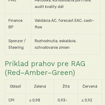
PMO
Metodika, konsolidácia portfólia,
audit kvality dát
Finance
Validácia AC, forecast EAC, cash-
BP
flow
Sponzor /
Rozhodnutia, eskalácie,
Steering
schvaľovanie zmien
Príklad prahov pre RAG
(Red–Amber–Green)
Oblasť
Zelená
Žltá
Červená
CPI
≥ 0,98
0,93–
≤ 0,92