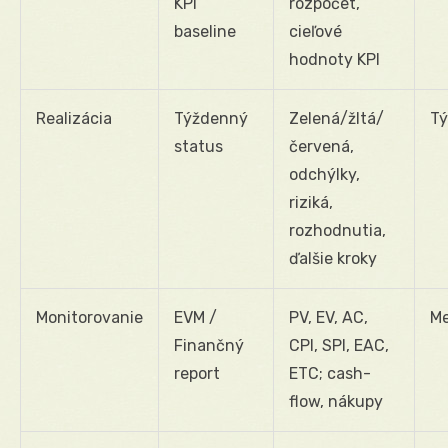
KPI
rozpočet,
baseline
cieľové
hodnoty KPI
Realizácia
Týždenný
Zelená/žltá/
T
status
červená,
odchýlky,
riziká,
rozhodnutia,
ďalšie kroky
Monitorovanie
EVM /
PV, EV, AC,
M
Finančný
CPI, SPI, EAC,
report
ETC; cash-
flow, nákupy