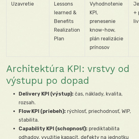
Uzavretie
Lessons
Vyhodnotenie
Je
learned &
KPI,
+ 
Benefits
prenesenie
li
Realization
know-how,
Plan
plán realizácie
prínosov
Architektúra KPI: vrstvy od
výstupu po dopad
Delivery KPI (výstup):
čas, náklady, kvalita,
rozsah.
Flow KPI (priebeh):
rýchlosť, priechodnosť, WIP,
stabilita.
Capability KPI (schopnosť):
prediktabilita
odhadov, využitie kapacít, defekty na jednotku