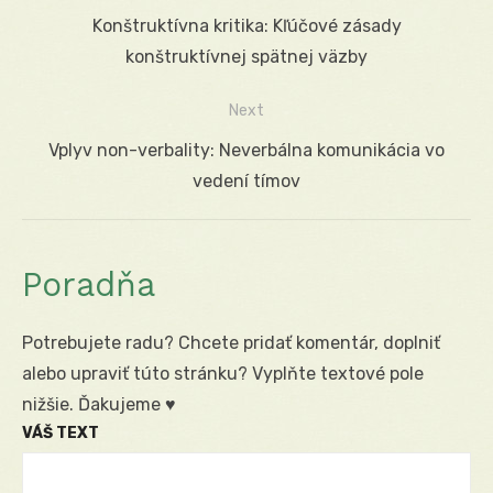
Navigácia
Previous
Konštruktívna kritika: Kľúčové zásady
v
post:
konštruktívnej spätnej väzby
článku
Next
Next
Vplyv non-verbality: Neverbálna komunikácia vo
post:
vedení tímov
Poradňa
Potrebujete radu? Chcete pridať komentár, doplniť
alebo upraviť túto stránku? Vyplňte textové pole
nižšie. Ďakujeme ♥
VÁŠ TEXT