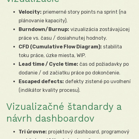
Velocity:
priemerné story points na sprint (na
plánovanie kapacity).
Burndown/Burnup:
vizualizácia zostávajúcej
práce vs. času / dosiahnutej hodnoty.
CFD (Cumulative Flow Diagram):
stabilita
toku práce, úzke miesta, WIP.
Lead time / Cycle time:
čas od požiadavky po
dodanie / od začiatku práce po dokončenie.
Escaped defects:
defekty zistené po uvoľnení
(indikátor kvality procesu).
Vizualizačné štandardy a
návrh dashboardov
Tri úrovne:
projektový dashboard, programový