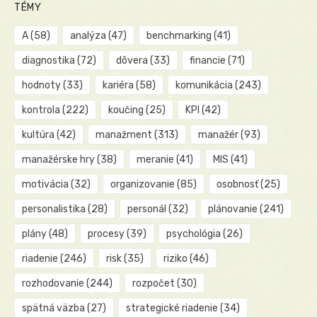
TÉMY
A
(58)
analýza
(47)
benchmarking
(41)
diagnostika
(72)
dôvera
(33)
financie
(71)
hodnoty
(33)
kariéra
(58)
komunikácia
(243)
kontrola
(222)
koučing
(25)
KPI
(42)
kultúra
(42)
manažment
(313)
manažér
(93)
manažérske hry
(38)
meranie
(41)
MIS
(41)
motivácia
(32)
organizovanie
(85)
osobnosť
(25)
personalistika
(28)
personál
(32)
plánovanie
(241)
plány
(48)
procesy
(39)
psychológia
(26)
riadenie
(246)
risk
(35)
riziko
(46)
rozhodovanie
(244)
rozpočet
(30)
spätná väzba
(27)
strategické riadenie
(34)