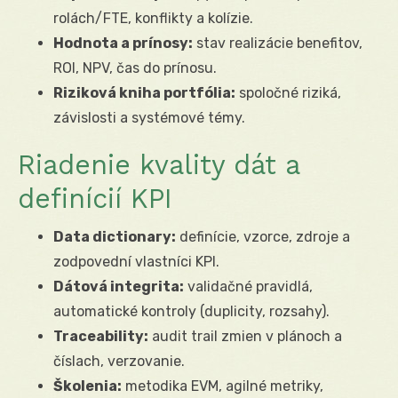
rolách/FTE, konflikty a kolízie.
Hodnota a prínosy:
stav realizácie benefitov,
ROI, NPV, čas do prínosu.
Riziková kniha portfólia:
spoločné riziká,
závislosti a systémové témy.
Riadenie kvality dát a
definícií KPI
Data dictionary:
definície, vzorce, zdroje a
zodpovední vlastníci KPI.
Dátová integrita:
validačné pravidlá,
automatické kontroly (duplicity, rozsahy).
Traceability:
audit trail zmien v plánoch a
číslach, verzovanie.
Školenia:
metodika EVM, agilné metriky,