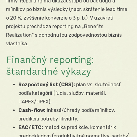
firmy. Reporting má ukázať stopu od backlogu a
míľnikov po biznis výsledky (napr. skrátenie lead time
o 20 %, zvýšenie konverzie o 3 p. b.). V uzavretí
projektu prechádza reporting na „Benefits
Realization“ s dohodnutou zodpovednosťou biznis
vlastníka.
Finančný reporting:
štandardné výkazy
Rozpočtový list (CBS):
plán vs. skutočnosť
podľa kategórií (ľudia, služby, materiál,
CAPEX/OPEX).
Cash-flow:
inkasá/úhrady podľa míľnikov,
predikcia potreby likvidity.
EAC/ETC:
metodika predikcie, komentár k
predpokladom (produktivitné normatívy, sadzby).