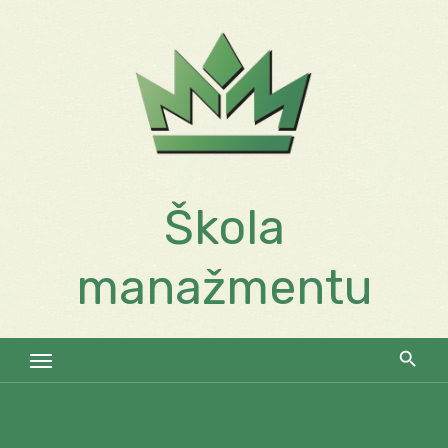
Skip
to
content
Škola
manažmentu