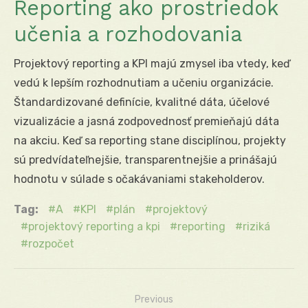
Reporting ako prostriedok
učenia a rozhodovania
Projektový reporting a KPI majú zmysel iba vtedy, keď
vedú k lepším rozhodnutiam a učeniu organizácie.
Štandardizované definície, kvalitné dáta, účelové
vizualizácie a jasná zodpovednosť premieňajú dáta
na akciu. Keď sa reporting stane disciplínou, projekty
sú predvídateľnejšie, transparentnejšie a prinášajú
hodnotu v súlade s očakávaniami stakeholderov.
Tag:
A
KPI
plán
projektový
projektový reporting a kpi
reporting
riziká
rozpočet
Previous