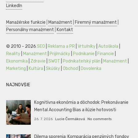
LinkedIn
Manažérske funkcie
|
Manažment
|
Firemný manažment
|
Personálny manažment
|
Kontakt
© 2010 - 2026
SEO
|
Reklama a PR
|
Vrtuľníky
|
Autoškola
|
Reality
|
Manažment
|
Prijímáčky
|
Podnikanie
|
Financie
|
Ekonomika
|
Zdravie
|
SWOT
|
Podnikateľský plán
|
Manažment
|
Marketing
|
Kultúra
|
Skúšky
|
Obchod
|
Dovolenka
NAJNOVŠIE
Kognitívna ekonómia a dôchodok: Prekonávanie
Mental Accounting Bias a ilúzie hotovosti
26. 7. 2026
Lucie Čermáková
No comments
Dilema sporenia: Komparácia penzijných fondov