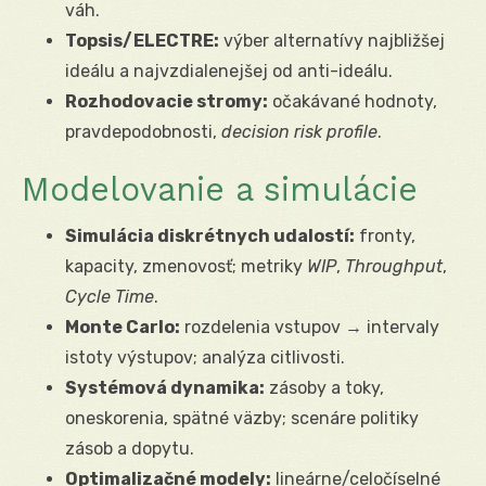
váh.
Topsis/ELECTRE:
výber alternatívy najbližšej
ideálu a najvzdialenejšej od anti-ideálu.
Rozhodovacie stromy:
očakávané hodnoty,
pravdepodobnosti,
decision risk profile
.
Modelovanie a simulácie
Simulácia diskrétnych udalostí:
fronty,
kapacity, zmenovosť; metriky
WIP
,
Throughput
,
Cycle Time
.
Monte Carlo:
rozdelenia vstupov → intervaly
istoty výstupov; analýza citlivosti.
Systémová dynamika:
zásoby a toky,
oneskorenia, spätné väzby; scenáre politiky
zásob a dopytu.
Optimalizačné modely:
lineárne/celočíselné