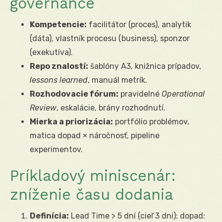
governance
Kompetencie:
facilitátor (proces), analytik
(dáta), vlastník procesu (business), sponzor
(exekutíva).
Repo znalostí:
šablóny A3, knižnica prípadov,
lessons learned
, manuál metrík.
Rozhodovacie fórum:
pravidelné
Operational
Review
, eskalácie, brány rozhodnutí.
Mierka a priorizácia:
portfólio problémov,
matica dopad × náročnosť, pipeline
experimentov.
Príkladový miniscenár:
zníženie času dodania
Definícia:
Lead Time > 5 dní (cieľ 3 dni); dopad: