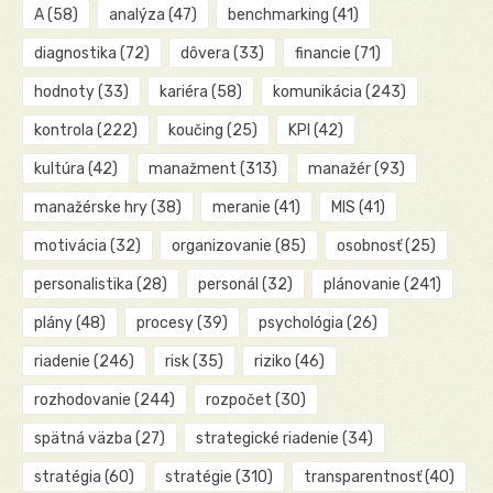
A
(58)
analýza
(47)
benchmarking
(41)
diagnostika
(72)
dôvera
(33)
financie
(71)
hodnoty
(33)
kariéra
(58)
komunikácia
(243)
kontrola
(222)
koučing
(25)
KPI
(42)
kultúra
(42)
manažment
(313)
manažér
(93)
manažérske hry
(38)
meranie
(41)
MIS
(41)
motivácia
(32)
organizovanie
(85)
osobnosť
(25)
personalistika
(28)
personál
(32)
plánovanie
(241)
plány
(48)
procesy
(39)
psychológia
(26)
riadenie
(246)
risk
(35)
riziko
(46)
rozhodovanie
(244)
rozpočet
(30)
spätná väzba
(27)
strategické riadenie
(34)
stratégia
(60)
stratégie
(310)
transparentnosť
(40)