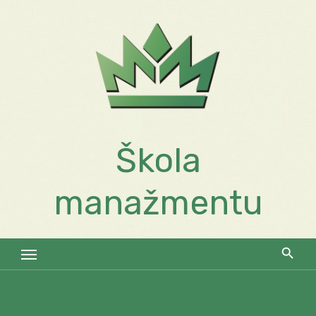
Skip
to
content
Škola
manažmentu