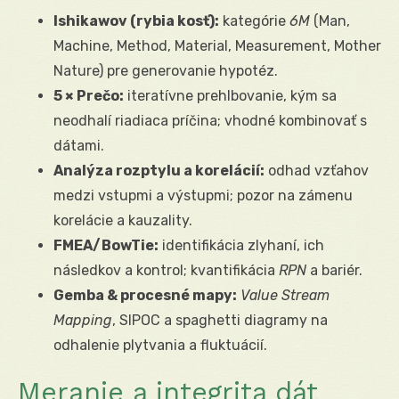
Ishikawov (rybia kosť):
kategórie
6M
(Man,
Machine, Method, Material, Measurement, Mother
Nature) pre generovanie hypotéz.
5 × Prečo:
iteratívne prehlbovanie, kým sa
neodhalí riadiaca príčina; vhodné kombinovať s
dátami.
Analýza rozptylu a korelácií:
odhad vzťahov
medzi vstupmi a výstupmi; pozor na zámenu
korelácie a kauzality.
FMEA/BowTie:
identifikácia zlyhaní, ich
následkov a kontrol; kvantifikácia
RPN
a bariér.
Gemba & procesné mapy:
Value Stream
Mapping
, SIPOC a spaghetti diagramy na
odhalenie plytvania a fluktuácií.
Meranie a integrita dát