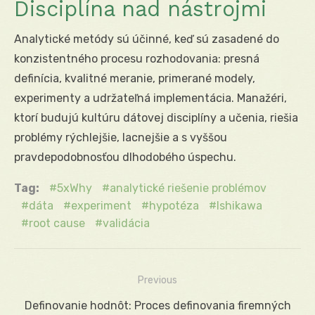
Disciplína nad nástrojmi
Analytické metódy sú účinné, keď sú zasadené do
konzistentného procesu rozhodovania: presná
definícia, kvalitné meranie, primerané modely,
experimenty a udržateľná implementácia. Manažéri,
ktorí budujú kultúru dátovej disciplíny a učenia, riešia
problémy rýchlejšie, lacnejšie a s vyššou
pravdepodobnosťou dlhodobého úspechu.
Tag:
5xWhy
analytické riešenie problémov
dáta
experiment
hypotéza
Ishikawa
root cause
validácia
Previous
Navigácia
Previous
Definovanie hodnôt: Proces definovania firemných