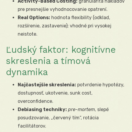
Activity-Based Costing:
granularita nákladov
pre presnejšie vyhodnocovanie opatrení.
Real Options:
hodnota flexibility (odklad,
rozšírenie, zastavenie); vhodné pri vysokej
neistote.
Ľudský faktor: kognitívne
skreslenia a tímová
dynamika
Najčastejšie skreslenia:
potvrdenie hypotézy,
dostupnosť, ukotvenie, sunk cost,
overconfidence.
Debiasing techniky:
pre-mortem
, slepé
posudzovanie, „červený tím“, rotácia
facilitátorov.