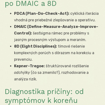
po DMAIC a 8D
PDCA (Plan–Do–Check–Act):
cyklická iterácia
vhodná pre priebežné zlepšovanie a operatívu.
DMAIC (Define–Measure–Analyze–Improve–
Control):
šesťsigma rámec pre problémy s
jasným procesným výstupom a meraním.
8D (Eight Disciplines):
tímové riešenie
komplexných porúch s dôrazom na korekciu a
prevenciu.
Kepner–Tregoe:
štruktúrované rozlíšenie
odchýlky
(čo sa zmenilo?), rozhodovanie a
analýza rizík.
Diagnostika príčiny: od
symptómov k koreňu