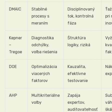
DMAIC
Stabilné
Disciplinovaný
Ťaž
procesy s
tok, kontrolná
pri
meraním
fáza
ino
Kepner
Diagnostika
Štruktúra
Vyž
–
odchýlky,
logiky, riziká
kva
Tregoe
voľba riešenia
fak
DOE
Optimalizácia
Kauzalita,
Nák
viacerých
efektívne
exp
faktorov
testovanie
AHP
Multikriteriálne
Zapája
Sub
voľby
expertov,
váh
auditovateľnosť
šká