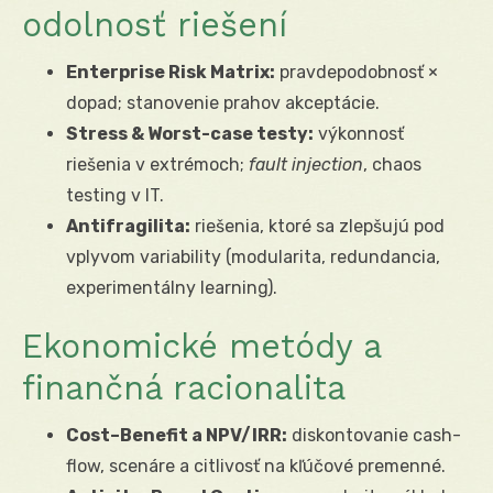
odolnosť riešení
Enterprise Risk Matrix:
pravdepodobnosť ×
dopad; stanovenie prahov akceptácie.
Stress & Worst-case testy:
výkonnosť
riešenia v extrémoch;
fault injection
, chaos
testing v IT.
Antifragilita:
riešenia, ktoré sa zlepšujú pod
vplyvom variability (modularita, redundancia,
experimentálny learning).
Ekonomické metódy a
finančná racionalita
Cost–Benefit a NPV/IRR:
diskontovanie cash-
flow, scenáre a citlivosť na kľúčové premenné.