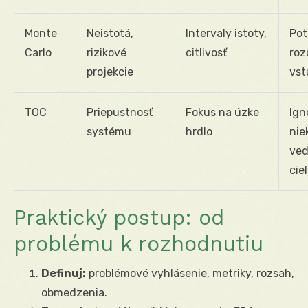
Monte
Neistotá,
Intervaly istoty,
Pot
Carlo
rizikové
citlivosť
roz
projekcie
vst
TOC
Priepustnosť
Fokus na úzke
Ign
systému
hrdlo
nie
ved
cie
Praktický postup: od
problému k rozhodnutiu
Definuj:
problémové vyhlásenie, metriky, rozsah,
obmedzenia.