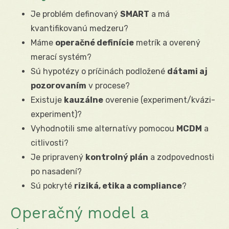
Je problém definovaný
SMART
a má
kvantifikovanú medzeru?
Máme
operačné definície
metrík a overený
merací systém?
Sú hypotézy o príčinách podložené
dátami aj
pozorovaním
v procese?
Existuje
kauzálne
overenie (experiment/kvázi-
experiment)?
Vyhodnotili sme alternatívy pomocou
MCDM
a
citlivosti?
Je pripravený
kontrolný plán
a zodpovednosti
po nasadení?
Sú pokryté
riziká, etika a compliance
?
Operačný model a