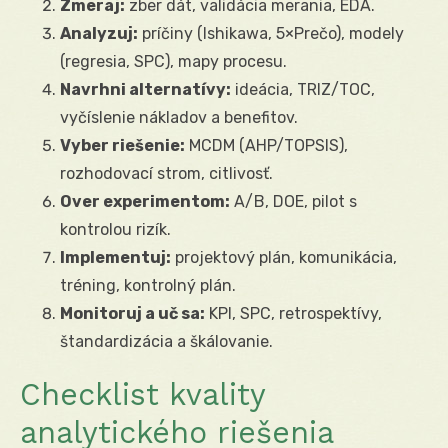
Zmeraj:
zber dát, validácia merania, EDA.
Analyzuj:
príčiny (Ishikawa, 5×Prečo), modely
(regresia, SPC), mapy procesu.
Navrhni alternatívy:
ideácia, TRIZ/TOC,
vyčíslenie nákladov a benefitov.
Vyber riešenie:
MCDM (AHP/TOPSIS),
rozhodovací strom, citlivosť.
Over experimentom:
A/B, DOE, pilot s
kontrolou rizík.
Implementuj:
projektový plán, komunikácia,
tréning, kontrolný plán.
Monitoruj a uč sa:
KPI, SPC, retrospektívy,
štandardizácia a škálovanie.
Checklist kvality
analytického riešenia