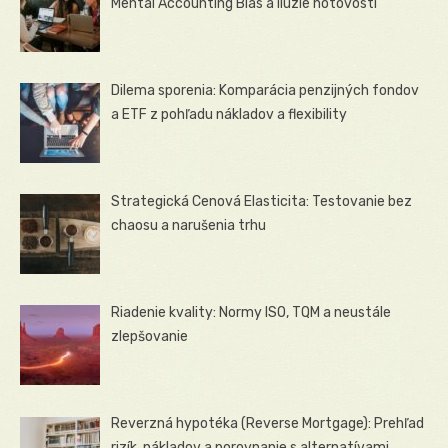
Mental Accounting Bias a ilúzie hotovosti
Dilema sporenia: Komparácia penzijných fondov
a ETF z pohľadu nákladov a flexibility
Strategická Cenová Elasticita: Testovanie bez
chaosu a narušenia trhu
Riadenie kvality: Normy ISO, TQM a neustále
zlepšovanie
Reverzná hypotéka (Reverse Mortgage): Prehľad
rizík, nákladov a porovnanie s alternatívami