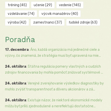
tréning
(45)
učenie
(29)
vedenie
(145)
vzdelávanie
(74)
výcvik manažérov
(40)
výroba
(42)
zamestnanci
(37)
ľudské zdroje
(63)
Poradňa
17. decembra
:
Áno, každá organizácia má jedinečné ciele a
výzvy, čo znamená, že stratégia musí byť upravená na mie...
24. októbra
:
Štátna regulácia pomery vlastných a cudzích
zdrojov financovania by mohla pomôcť znižovať systémové ...
24. októbra
:
Verejné zverejňovanie výsledkov diagnostiky by
mohlo zvýšiť transparentnosť a dôveru akcionárov a zá...
24. októbra
:
Existuje názor, že niektoré ekonomické modely
môžu byť príliš zjednodušené a nereflektujú dostatočne...