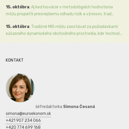
15. októbra
:
Aj keď inovácie v metodológiách hodnotenia
môžu prispieť k presnejšiemu odhadu rizík a výnosov, trad...
15. októbra
:
Tradičné MIS môžu zaostávať za požiadavkami
súčasného dynamického obchodného prostredia, kde technol...
KONTAKT
šéfredaktorka
Simona Česaná
simona@euroekonom.sk
+421 907 234 066
+420 774 699 168