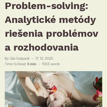
Problem-solving:
Analytické metódy
riešenia problémov
a rozhodovania
By
Ján Gašparík
Posted
17. 12. 2025
on
Time to Read:
5 min
-
1055
words