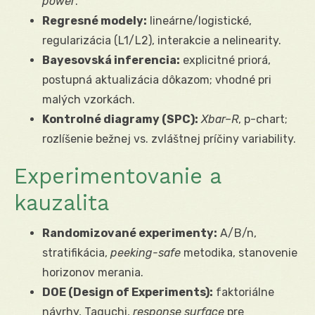
power
.
Regresné modely:
lineárne/logistické,
regularizácia (L1/L2), interakcie a nelinearity.
Bayesovská inferencia:
explicitné priorá,
postupná aktualizácia dôkazom; vhodné pri
malých vzorkách.
Kontrolné diagramy (SPC):
Xbar–R
, p-chart;
rozlíšenie bežnej vs. zvláštnej príčiny variability.
Experimentovanie a
kauzalita
Randomizované experimenty:
A/B/n,
stratifikácia,
peeking-safe
metodika, stanovenie
horizonov merania.
DOE (Design of Experiments):
faktoriálne
návrhy, Taguchi,
response surface
pre