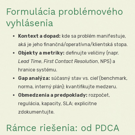
Formulácia problémového
vyhlásenia
Kontext a dopad:
kde sa problém manifestuje,
aká je jeho finančná/operatívna/klientská stopa.
Objekty a metriky:
definujte veličiny (napr.
Lead Time
,
First Contact Resolution
, NPS) a
hranice systému.
Gap analýza:
súčasný stav vs. cieľ (benchmark,
norma, interný plán); kvantifikujte medzeru.
Obmedzenia a predpoklady:
rozpočet,
regulácia, kapacity, SLA; explicitne
zdokumentujte.
Rámce riešenia: od PDCA