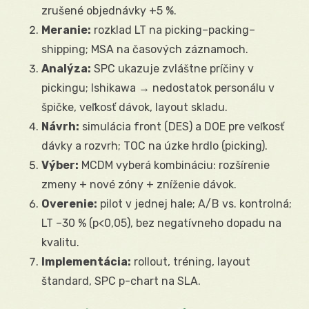
zrušené objednávky +5 %.
Meranie:
rozklad LT na picking–packing–
shipping; MSA na časových záznamoch.
Analýza:
SPC ukazuje zvláštne príčiny v
pickingu; Ishikawa → nedostatok personálu v
špičke, veľkosť dávok, layout skladu.
Návrh:
simulácia front (DES) a DOE pre veľkosť
dávky a rozvrh; TOC na úzke hrdlo (picking).
Výber:
MCDM vyberá kombináciu: rozšírenie
zmeny + nové zóny + zníženie dávok.
Overenie:
pilot v jednej hale; A/B vs. kontrolná;
LT –30 % (p<0,05), bez negatívneho dopadu na
kvalitu.
Implementácia:
rollout, tréning, layout
štandard, SPC p-chart na SLA.