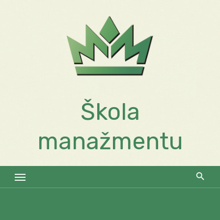
Skip
to
content
Škola
manažmentu