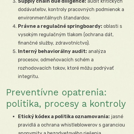
Supply chain due diligence:
audit kritických
dodávateľov, kontroly pracovných podmienok a
environmentálnych štandardov.
Právne a regulačné springboardy:
oblasti s
vysokým regulačným tlakom (ochrana dát,
finančné služby, zdravotníctvo).
Interný behaviorálny audit:
analýza
procesov, odmeňovacích schém a
rozhodovacích tokov, ktoré môžu podrývať
integritu.
Preventívne opatrenia:
politika, procesy a kontroly
Etický kódex a politika oznamovania:
jasné
pravidlá a ochrana whistleblowerov s garanciou
anonymity a bezodvetového riešenia.