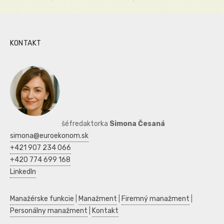
KONTAKT
šéfredaktorka
Simona Česaná
simona@euroekonom.sk
+421 907 234 066
+420 774 699 168
LinkedIn
Manažérske funkcie
|
Manažment
|
Firemný manažment
|
Personálny manažment
|
Kontakt