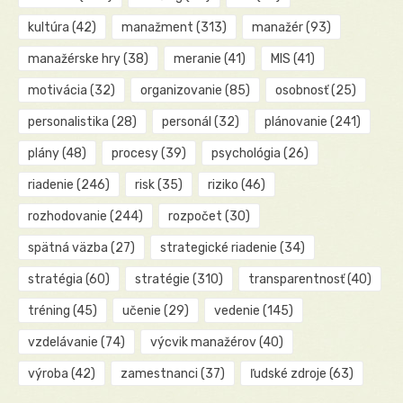
kultúra
(42)
manažment
(313)
manažér
(93)
manažérske hry
(38)
meranie
(41)
MIS
(41)
motivácia
(32)
organizovanie
(85)
osobnosť
(25)
personalistika
(28)
personál
(32)
plánovanie
(241)
plány
(48)
procesy
(39)
psychológia
(26)
riadenie
(246)
risk
(35)
riziko
(46)
rozhodovanie
(244)
rozpočet
(30)
spätná väzba
(27)
strategické riadenie
(34)
stratégia
(60)
stratégie
(310)
transparentnosť
(40)
tréning
(45)
učenie
(29)
vedenie
(145)
vzdelávanie
(74)
výcvik manažérov
(40)
výroba
(42)
zamestnanci
(37)
ľudské zdroje
(63)