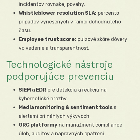
incidentov rovnakej povahy.
Whistleblower resolution SLA:
percento
prípadov vyriešených v rámci dohodnutého
času.
Employee trust score:
pulzové skóre dôvery
vo vedenie a transparentnosť.
Technologické nástroje
podporujúce prevenciu
SIEM a EDR
pre detekciu a reakciu na
kybernetické hrozby.
Media monitoring & sentiment tools
s
alertami pri náhlych výkyvoch.
GRC platformy
na manažment compliance
úloh, auditov a nápravných opatrení.