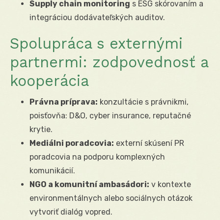
Supply chain monitoring
s ESG skórovaním a
integráciou dodávateľských auditov.
Spolupráca s externými
partnermi: zodpovednosť a
kooperácia
Právna príprava:
konzultácie s právnikmi,
poisťovňa: D&O, cyber insurance, reputačné
krytie.
Mediálni poradcovia:
externí skúsení PR
poradcovia na podporu komplexných
komunikácií.
NGO a komunitní ambasádori:
v kontexte
environmentálnych alebo sociálnych otázok
vytvoriť dialóg vopred.