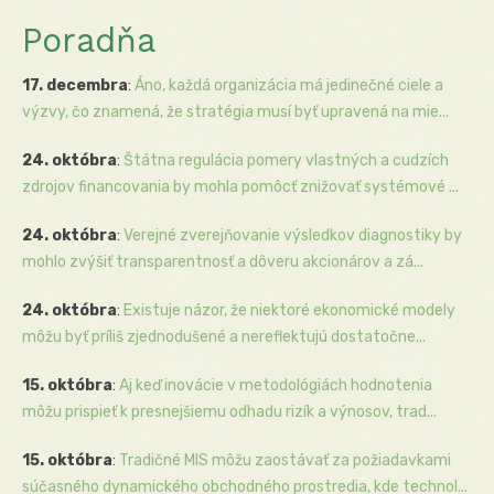
Poradňa
17. decembra
:
Áno, každá organizácia má jedinečné ciele a
výzvy, čo znamená, že stratégia musí byť upravená na mie...
24. októbra
:
Štátna regulácia pomery vlastných a cudzích
zdrojov financovania by mohla pomôcť znižovať systémové ...
24. októbra
:
Verejné zverejňovanie výsledkov diagnostiky by
mohlo zvýšiť transparentnosť a dôveru akcionárov a zá...
24. októbra
:
Existuje názor, že niektoré ekonomické modely
môžu byť príliš zjednodušené a nereflektujú dostatočne...
15. októbra
:
Aj keď inovácie v metodológiách hodnotenia
môžu prispieť k presnejšiemu odhadu rizík a výnosov, trad...
15. októbra
:
Tradičné MIS môžu zaostávať za požiadavkami
súčasného dynamického obchodného prostredia, kde technol...