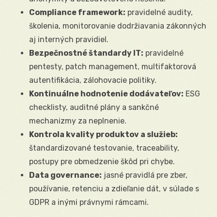
Compliance framework:
pravidelné audity,
školenia, monitorovanie dodržiavania zákonných
aj interných pravidiel.
Bezpečnostné štandardy IT:
pravidelné
pentesty, patch management, multifaktorová
autentifikácia, zálohovacie politiky.
Kontinuálne hodnotenie dodávateľov:
ESG
checklisty, auditné plány a sankčné
mechanizmy za neplnenie.
Kontrola kvality produktov a služieb:
štandardizované testovanie, traceability,
postupy pre obmedzenie škôd pri chybe.
Data governance:
jasné pravidlá pre zber,
používanie, retenciu a zdieľanie dát, v súlade s
GDPR a inými právnymi rámcami.