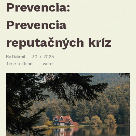
Prevencia:
Prevencia
reputačných kríz
By
Dalimil
Posted
30. 7. 2025
on
Time to Read:
-
words