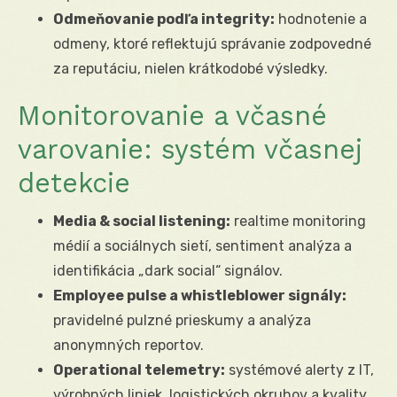
Odmeňovanie podľa integrity:
hodnotenie a
odmeny, ktoré reflektujú správanie zodpovedné
za reputáciu, nielen krátkodobé výsledky.
Monitorovanie a včasné
varovanie: systém včasnej
detekcie
Media & social listening:
realtime monitoring
médií a sociálnych sietí, sentiment analýza a
identifikácia „dark social“ signálov.
Employee pulse a whistleblower signály:
pravidelné pulzné prieskumy a analýza
anonymných reportov.
Operational telemetry:
systémové alerty z IT,
výrobných liniek, logistických okruhov a kvality