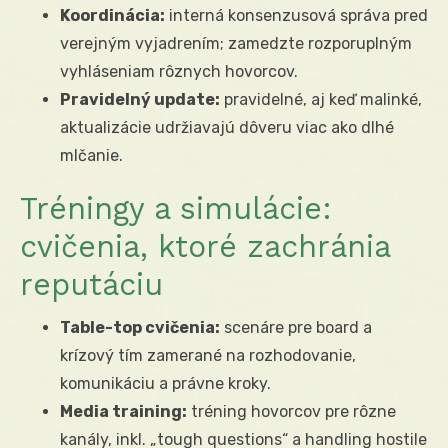
Koordinácia:
interná konsenzusová správa pred
verejným vyjadrením; zamedzte rozporuplným
vyhláseniam rôznych hovorcov.
Pravidelný update:
pravidelné, aj keď malinké,
aktualizácie udržiavajú dôveru viac ako dlhé
mlčanie.
Tréningy a simulácie:
cvičenia, ktoré zachránia
reputáciu
Table-top cvičenia:
scenáre pre board a
krízový tím zamerané na rozhodovanie,
komunikáciu a právne kroky.
Media training:
tréning hovorcov pre rôzne
kanály, inkl. „tough questions“ a handling hostile