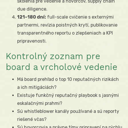
školenia pre vedenie a hovorcov, supply chain
due diligence.
121–180 dní:
full-scale cvičenie s externými
partnermi, revízia poistných krytí, publikovanie
transparentného reportu o zlepšeniach a KPI
pripravenosti.
Kontrolný zoznam pre
board a vrcholové vedenie
Má board prehľad o top 10 reputačných rizikách
a ich mitigáciách?
Existuje funkčný reputačný playbook s jasnými
eskalačnými prahmi?
Sú whistleblower kanály používané a sú reporty
riešené včas?
Sú hovorcovia a právne tímy pripravení na rýchlu