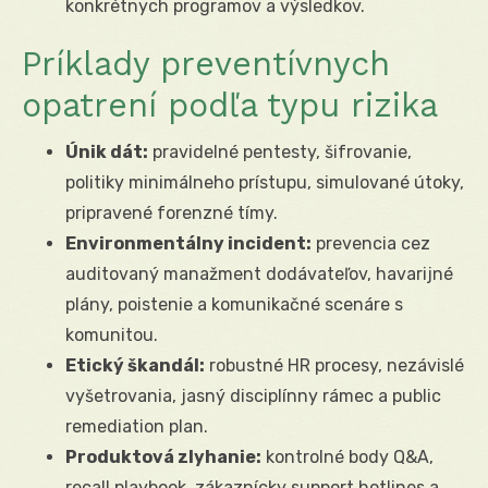
konkrétnych programov a výsledkov.
Príklady preventívnych
opatrení podľa typu rizika
Únik dát:
pravidelné pentesty, šifrovanie,
politiky minimálneho prístupu, simulované útoky,
pripravené forenzné tímy.
Environmentálny incident:
prevencia cez
auditovaný manažment dodávateľov, havarijné
plány, poistenie a komunikačné scenáre s
komunitou.
Etický škandál:
robustné HR procesy, nezávislé
vyšetrovania, jasný disciplínny rámec a public
remediation plan.
Produktová zlyhanie:
kontrolné body Q&A,
recall playbook, zákaznícky support hotlines a