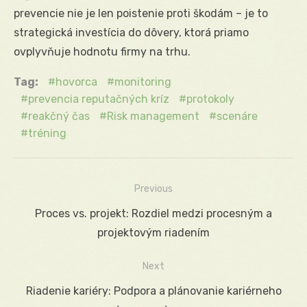
prevencie nie je len poistenie proti škodám – je to
strategická investícia do dôvery, ktorá priamo
ovplyvňuje hodnotu firmy na trhu.
Tag:
hovorca
monitoring
prevencia reputačných kríz
protokoly
reakčný čas
Risk management
scenáre
tréning
Previous
Navigácia
Previous
Proces vs. projekt: Rozdiel medzi procesným a
v
post:
projektovým riadením
článku
Next
Next
Riadenie kariéry: Podpora a plánovanie kariérneho