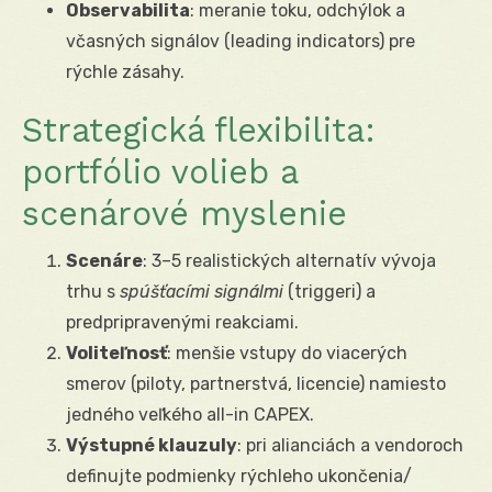
Observabilita
: meranie toku, odchýlok a
včasných signálov (leading indicators) pre
rýchle zásahy.
Strategická flexibilita:
portfólio volieb a
scenárové myslenie
Scenáre
: 3–5 realistických alternatív vývoja
trhu s
spúšťacími signálmi
(triggeri) a
predpripravenými reakciami.
Voliteľnosť
: menšie vstupy do viacerých
smerov (piloty, partnerstvá, licencie) namiesto
jedného veľkého all-in CAPEX.
Výstupné klauzuly
: pri alianciách a vendoroch
definujte podmienky rýchleho ukončenia/