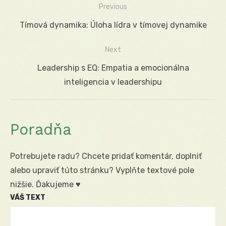
Previous
Navigácia
Previous
Tímová dynamika: Úloha lídra v tímovej dynamike
v
post:
Next
článku
Next
Leadership s EQ: Empatia a emocionálna
post:
inteligencia v leadershipu
Poradňa
Potrebujete radu? Chcete pridať komentár, doplniť
alebo upraviť túto stránku? Vyplňte textové pole
nižšie. Ďakujeme ♥
VÁŠ TEXT