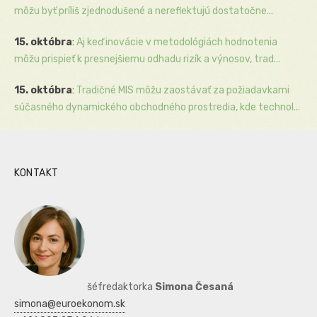
môžu byť príliš zjednodušené a nereflektujú dostatočne...
15. októbra
:
Aj keď inovácie v metodológiách hodnotenia
môžu prispieť k presnejšiemu odhadu rizík a výnosov, trad...
15. októbra
:
Tradičné MIS môžu zaostávať za požiadavkami
súčasného dynamického obchodného prostredia, kde technol...
KONTAKT
šéfredaktorka
Simona Česaná
simona@euroekonom.sk