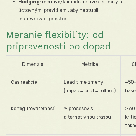
Hedging
: menové/komoditné riziká s limity a
účtovnými pravidlami, aby neotupili
manévrovací priestor.
Meranie flexibility: od
pripravenosti po dopad
Dimenzia
Metrika
C
Čas reakcie
Lead time zmeny
−50–
(nápad→pilot→rollout)
base
Konfigurovateľnosť
% procesov s
≥ 60
alternatívnou trasou
krit
toko