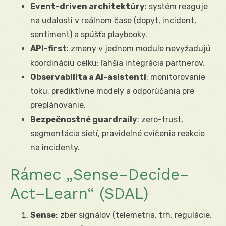
Event-driven architektúry
: systém reaguje
na udalosti v reálnom čase (dopyt, incident,
sentiment) a spúšťa playbooky.
API-first
: zmeny v jednom module nevyžadujú
koordináciu celku; ľahšia integrácia partnerov.
Observabilita a AI-asistenti
: monitorovanie
toku, prediktívne modely a odporúčania pre
preplánovanie.
Bezpečnostné guardraily
: zero-trust,
segmentácia sietí, pravidelné cvičenia reakcie
na incidenty.
Rámec „Sense–Decide–
Act–Learn“ (SDAL)
Sense
: zber signálov (telemetria, trh, regulácie,