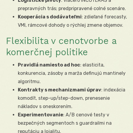
Logistické pivoty
: viacero INCOTERMS a
prepravných trás; predpripravené colné scenáre.
Kooperácia s dodávateľmi
: zdieľané forecasty,
VMI, rámcové dohody o rýchlej zmene objemov.
Flexibilita v cenotvorbe a
komerčnej politike
Pravidlá namiesto ad hoc
: elasticita,
konkurencia, zásoby a marža definujú mantinely
algoritmu.
Kontrakty s mechanizmami úprav
: indexácia
komodít, step-up/step-down, prenesenie
nákladov s oneskorením.
Experimentovanie
: A/B cenové testy v
bezpečných segmentoch s guardrailmi na
reputáciu a lojalitu.