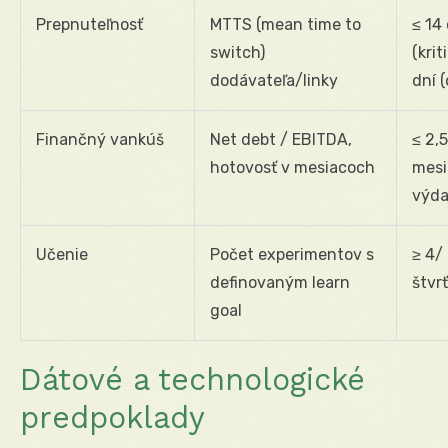
Prepnuteľnosť
MTTS (mean time to
≤ 14
switch)
(krit
dodávateľa/linky
dní 
Finančný vankúš
Net debt / EBITDA,
≤ 2,
hotovosť v mesiacoch
mesi
výda
Učenie
Počet experimentov s
≥ 4/
definovaným learn
štvr
goal
Dátové a technologické
predpoklady