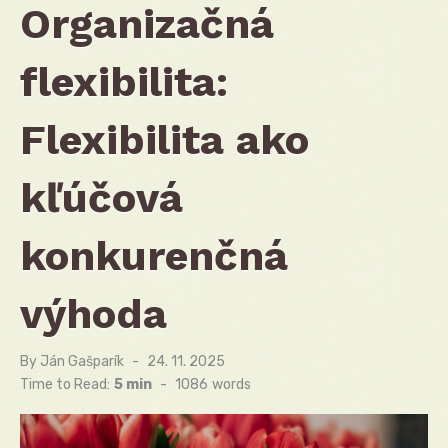
Organizačná
flexibilita:
Flexibilita ako
kľúčová
konkurenčná
výhoda
By
Ján Gašparík
Posted
24. 11. 2025
on
Time to Read:
5 min
-
1086
words