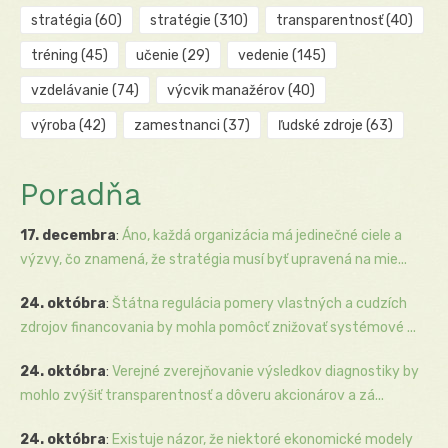
stratégia
(60)
stratégie
(310)
transparentnosť
(40)
tréning
(45)
učenie
(29)
vedenie
(145)
vzdelávanie
(74)
výcvik manažérov
(40)
výroba
(42)
zamestnanci
(37)
ľudské zdroje
(63)
Poradňa
17. decembra
:
Áno, každá organizácia má jedinečné ciele a
výzvy, čo znamená, že stratégia musí byť upravená na mie...
24. októbra
:
Štátna regulácia pomery vlastných a cudzích
zdrojov financovania by mohla pomôcť znižovať systémové ...
24. októbra
:
Verejné zverejňovanie výsledkov diagnostiky by
mohlo zvýšiť transparentnosť a dôveru akcionárov a zá...
24. októbra
:
Existuje názor, že niektoré ekonomické modely