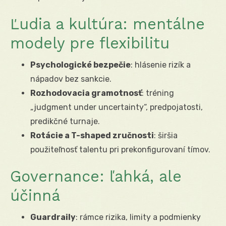
Ľudia a kultúra: mentálne
modely pre flexibilitu
Psychologické bezpečie
: hlásenie rizík a
nápadov bez sankcie.
Rozhodovacia gramotnosť
: tréning
„judgment under uncertainty“, predpojatosti,
predikčné turnaje.
Rotácie a T-shaped zručnosti
: širšia
použiteľnosť talentu pri prekonfigurovaní tímov.
Governance: ľahká, ale
účinná
Guardraily
: rámce rizika, limity a podmienky