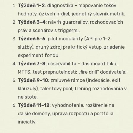
Týždeň 1–2
: diagnostika – mapovanie tokov
hodnoty, úzkych hrdiel, jednotný slovník metrík.
Týždeň 3–4
: návrh guardrailov, rozhodovacích
práv a scenárov s triggermi.
Týždeň 5–6
: pilot modularity (API pre 1–2
služby), druhý zdroj pre kritický vstup, zriadenie
experiment fondu.
Týždeň 7–8
: observabilita – dashboard toku,
MTTS, test prepnuteľnosti; „fire drill“ dodávateľa.
Týždeň 9–10
: zmluvné rámce (indexácie, exit
klauzuly), talentový pool, tréning rozhodovania v
neistote.
Týždeň 11–12
: vyhodnotenie, rozšírenie na
ďalšie domény, úprava rozpočtu a portfólia
iniciatív.