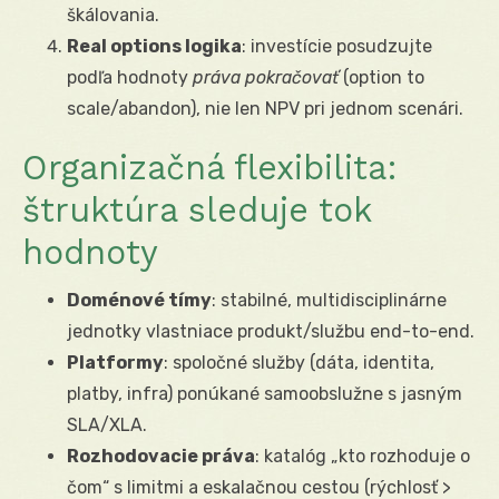
škálovania.
Real options logika
: investície posudzujte
podľa hodnoty
práva pokračovať
(option to
scale/abandon), nie len NPV pri jednom scenári.
Organizačná flexibilita:
štruktúra sleduje tok
hodnoty
Doménové tímy
: stabilné, multidisciplinárne
jednotky vlastniace produkt/službu end-to-end.
Platformy
: spoločné služby (dáta, identita,
platby, infra) ponúkané samoobslužne s jasným
SLA/XLA.
Rozhodovacie práva
: katalóg „kto rozhoduje o
čom“ s limitmi a eskalačnou cestou (rýchlosť >