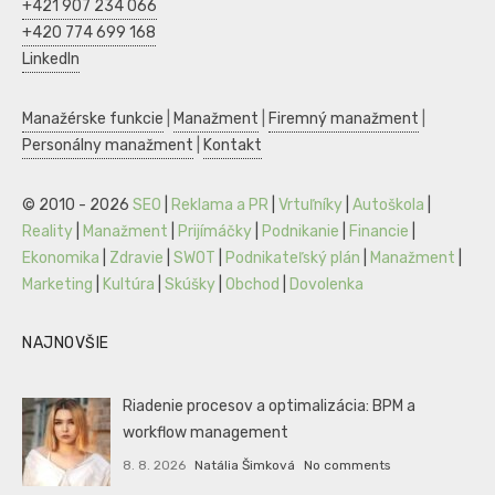
+421 907 234 066
+420 774 699 168
LinkedIn
Manažérske funkcie
|
Manažment
|
Firemný manažment
|
Personálny manažment
|
Kontakt
© 2010 - 2026
SEO
|
Reklama a PR
|
Vrtuľníky
|
Autoškola
|
Reality
|
Manažment
|
Prijímáčky
|
Podnikanie
|
Financie
|
Ekonomika
|
Zdravie
|
SWOT
|
Podnikateľský plán
|
Manažment
|
Marketing
|
Kultúra
|
Skúšky
|
Obchod
|
Dovolenka
NAJNOVŠIE
Riadenie procesov a optimalizácia: BPM a
workflow management
8. 8. 2026
Natália Šimková
No comments