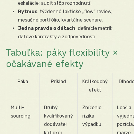
eskalácie; audit stôp rozhodnutí.
Rytmus
: týždenné taktické „flow“ review,
mesačné portfólio, kvartálne scenáre.
Jedna pravda o dátach
: definície metrík,
dátové kontrakty a zodpovednosti.
Tabuľka: páky flexibility ×
očakávané efekty
Páka
Príklad
Krátkodobý
Dlhodo
efekt
Multi-
Druhý
Zníženie
Lepšia
sourcing
kvalifikovaný
rizika
vyjedn
dodávateľ
výpadku
pozícia,
kritickej
marže