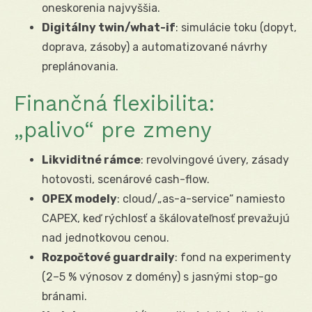
oneskorenia najvyššia.
Digitálny twin/what-if
: simulácie toku (dopyt,
doprava, zásoby) a automatizované návrhy
preplánovania.
Finančná flexibilita:
„palivo“ pre zmeny
Likviditné rámce
: revolvingové úvery, zásady
hotovosti, scenárové cash-flow.
OPEX modely
: cloud/„as-a-service“ namiesto
CAPEX, keď rýchlosť a škálovateľnosť prevažujú
nad jednotkovou cenou.
Rozpočtové guardraily
: fond na experimenty
(2–5 % výnosov z domény) s jasnými stop-go
bránami.