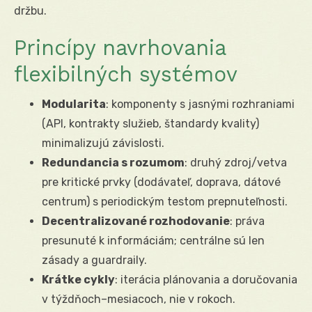
držbu.
Princípy navrhovania
flexibilných systémov
Modularita
: komponenty s jasnými rozhraniami
(API, kontrakty služieb, štandardy kvality)
minimalizujú závislosti.
Redundancia s rozumom
: druhý zdroj/vetva
pre kritické prvky (dodávateľ, doprava, dátové
centrum) s periodickým testom prepnuteľnosti.
Decentralizované rozhodovanie
: práva
presunuté k informáciám; centrálne sú len
zásady a guardraily.
Krátke cykly
: iterácia plánovania a doručovania
v týždňoch–mesiacoch, nie v rokoch.