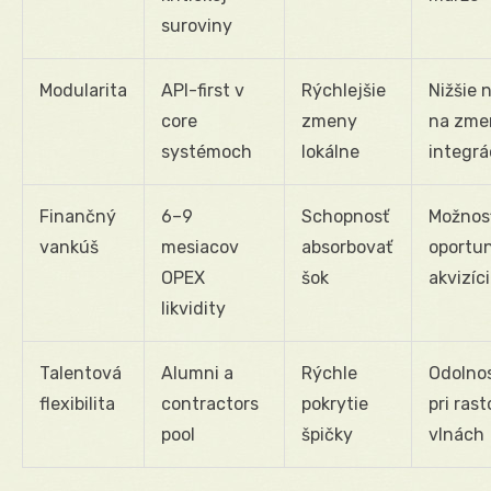
suroviny
Modularita
API-first v
Rýchlejšie
Nižšie 
core
zmeny
na zme
systémoch
lokálne
integrá
Finančný
6–9
Schopnosť
Možnos
vankúš
mesiacov
absorbovať
oportun
OPEX
šok
akvizíci
likvidity
Talentová
Alumni a
Rýchle
Odolnos
flexibilita
contractors
pokrytie
pri ras
pool
špičky
vlnách