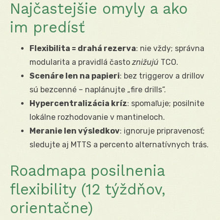
Najčastejšie omyly a ako
im predísť
Flexibilita = drahá rezerva
: nie vždy; správna
modularita a pravidlá často
znižujú
TCO.
Scenáre len na papieri
: bez triggerov a drillov
sú bezcenné – naplánujte „fire drills“.
Hypercentralizácia kríz
: spomaľuje; posilnite
lokálne rozhodovanie v mantineloch.
Meranie len výsledkov
: ignoruje pripravenosť;
sledujte aj MTTS a percento alternatívnych trás.
Roadmapa posilnenia
flexibility (12 týždňov,
orientačne)