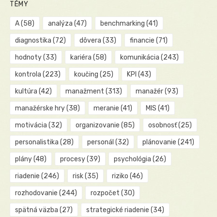
TÉMY
A
(58)
analýza
(47)
benchmarking
(41)
diagnostika
(72)
dôvera
(33)
financie
(71)
hodnoty
(33)
kariéra
(58)
komunikácia
(243)
kontrola
(223)
koučing
(25)
KPI
(43)
kultúra
(42)
manažment
(313)
manažér
(93)
manažérske hry
(38)
meranie
(41)
MIS
(41)
motivácia
(32)
organizovanie
(85)
osobnosť
(25)
personalistika
(28)
personál
(32)
plánovanie
(241)
plány
(48)
procesy
(39)
psychológia
(26)
riadenie
(246)
risk
(35)
riziko
(46)
rozhodovanie
(244)
rozpočet
(30)
spätná väzba
(27)
strategické riadenie
(34)