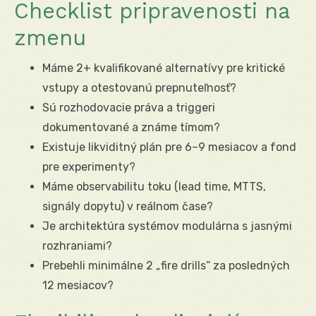
Checklist pripravenosti na
zmenu
Máme 2+ kvalifikované alternatívy pre kritické
vstupy a otestovanú prepnuteľnosť?
Sú rozhodovacie práva a triggeri
dokumentované a známe tímom?
Existuje likviditný plán pre 6–9 mesiacov a fond
pre experimenty?
Máme observabilitu toku (lead time, MTTS,
signály dopytu) v reálnom čase?
Je architektúra systémov modulárna s jasnými
rozhraniami?
Prebehli minimálne 2 „fire drills“ za posledných
12 mesiacov?