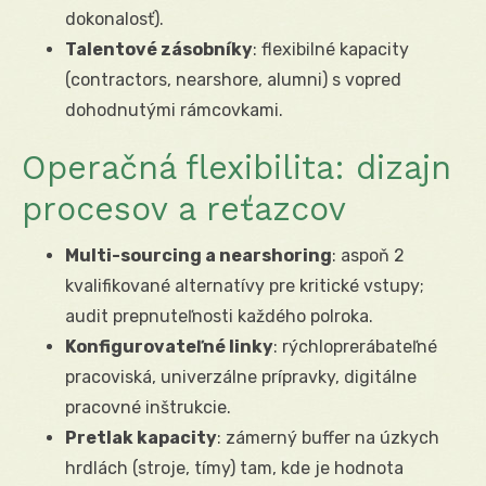
dokonalosť).
Talentové zásobníky
: flexibilné kapacity
(contractors, nearshore, alumni) s vopred
dohodnutými rámcovkami.
Operačná flexibilita: dizajn
procesov a reťazcov
Multi-sourcing a nearshoring
: aspoň 2
kvalifikované alternatívy pre kritické vstupy;
audit prepnuteľnosti každého polroka.
Konfigurovateľné linky
: rýchloprerábateľné
pracoviská, univerzálne prípravky, digitálne
pracovné inštrukcie.
Pretlak kapacity
: zámerný buffer na úzkych
hrdlách (stroje, tímy) tam, kde je hodnota