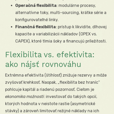
Operačná flexibilita
: modulárne procesy,
alternatívne toky, multi-sourcing, krátke série a
konfigurovateľné linky.
Finančná flexibilita
: prístup k likvidite, dlhovej
kapacite a variabilizácii nákladov (OPEX vs.
CAPEX), ktoré tlmia šoky a financujú príležitosti.
Flexibilita vs. efektivita:
ako nájsť rovnováhu
Extrémna efektivita (štíhlosť) znižuje rezervy a môže
zvyšovať krehkosť. Naopak, „flexibilita bez hraníc“
pohlcuje kapitál a riadenú pozornosť. Cieľom je
ekonomika možností
: investovať do takých opcií,
ktorých hodnota v neistote rastie (asymetrické
stávky) a zároveň limitovať režijné náklady na ich