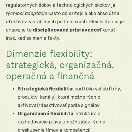
regulatorných šokov a technologických skokov je
rýchlosť adaptácie
často dôležitejšia ako absolútna
efektivita v stabilných podmienkach. Flexibilita nie je
chaos; je to
disciplinovaná pripravenosť
konať
inak, keď sa menia fakty.
Dimenzie flexibility:
strategická, organizačná,
operačná a finančná
Strategická flexibilita
: portfólio volieb (trhy,
produkty, kanály), ktoré možno rýchlo
aktivovať/deaktivovať podľa signálov.
Organizačná flexibilita
: štruktúra a
rozhodovacie práva umožňujúce rýchle
preskupenie tímov a kompetencií.