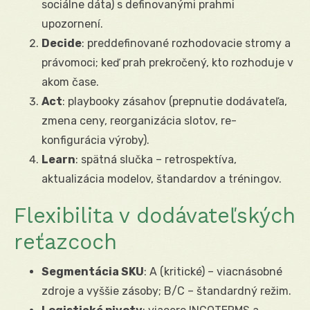
sociálne dáta) s definovanými prahmi
upozornení.
Decide
: preddefinované rozhodovacie stromy a
právomoci; keď prah prekročený, kto rozhoduje v
akom čase.
Act
: playbooky zásahov (prepnutie dodávateľa,
zmena ceny, reorganizácia slotov, re-
konfigurácia výroby).
Learn
: spätná slučka – retrospektíva,
aktualizácia modelov, štandardov a tréningov.
Flexibilita v dodávateľských
reťazcoch
Segmentácia SKU
: A (kritické) – viacnásobné
zdroje a vyššie zásoby; B/C – štandardný režim.