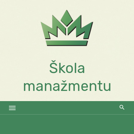
Skip
to
content
Škola
manažmentu