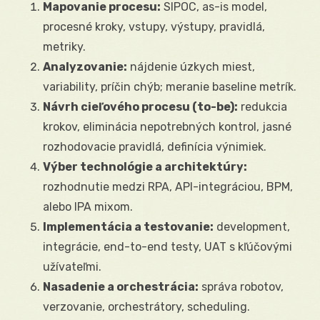
Mapovanie procesu:
SIPOC, as-is model,
procesné kroky, vstupy, výstupy, pravidlá,
metriky.
Analyzovanie:
nájdenie úzkych miest,
variability, príčin chýb; meranie baseline metrík.
Návrh cieľového procesu (to-be):
redukcia
krokov, eliminácia nepotrebných kontrol, jasné
rozhodovacie pravidlá, definícia výnimiek.
Výber technológie a architektúry:
rozhodnutie medzi RPA, API-integráciou, BPM,
alebo IPA mixom.
Implementácia a testovanie:
development,
integrácie, end-to-end testy, UAT s kľúčovými
užívateľmi.
Nasadenie a orchestrácia:
správa robotov,
verzovanie, orchestrátory, scheduling.