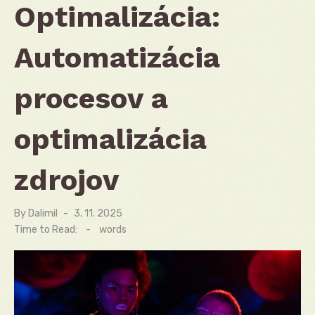
Optimalizácia:
Automatizácia
procesov a
optimalizácia
zdrojov
By
Dalimil
Posted
3. 11. 2025
on
Time to Read:
-
words