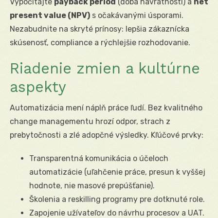
Vypočítajte
payback period
(doba návratnosti) a
net
present value (NPV)
s očakávanými úsporami.
Nezabudnite na skryté prínosy: lepšia zákaznícka
skúsenosť, compliance a rýchlejšie rozhodovanie.
Riadenie zmien a kultúrne
aspekty
Automatizácia mení náplň práce ľudí. Bez kvalitného
change managementu hrozí odpor, strach z
prebytočnosti a zlé adopčné výsledky. Kľúčové prvky:
Transparentná komunikácia o účeloch
automatizácie (uľahčenie práce, presun k vyššej
hodnote, nie masové prepúšťanie).
Školenia a reskilling programy pre dotknuté role.
Zapojenie užívateľov do návrhu procesov a UAT.