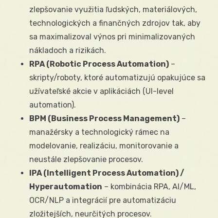
zlepšovanie využitia ľudských, materiálových,
technologických a finančných zdrojov tak, aby
sa maximalizoval výnos pri minimalizovaných
nákladoch a rizikách.
RPA (Robotic Process Automation)
–
skripty/roboty, ktoré automatizujú opakujúce sa
užívateľské akcie v aplikáciách (UI-level
automation).
BPM (Business Process Management)
–
manažérsky a technologický rámec na
modelovanie, realizáciu, monitorovanie a
neustále zlepšovanie procesov.
IPA (Intelligent Process Automation) /
Hyperautomation
– kombinácia RPA, AI/ML,
OCR/NLP a integrácií pre automatizáciu
zložitejších, neurčitých procesov.