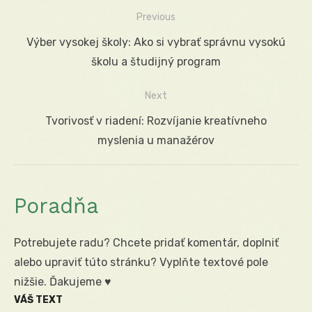
Previous
Navigácia
Previous
Výber vysokej školy: Ako si vybrať správnu vysokú
v
post:
školu a študijný program
článku
Next
Next
Tvorivosť v riadení: Rozvíjanie kreatívneho
post:
myslenia u manažérov
Poradňa
Potrebujete radu? Chcete pridať komentár, doplniť
alebo upraviť túto stránku? Vyplňte textové pole
nižšie. Ďakujeme ♥
VÁŠ TEXT