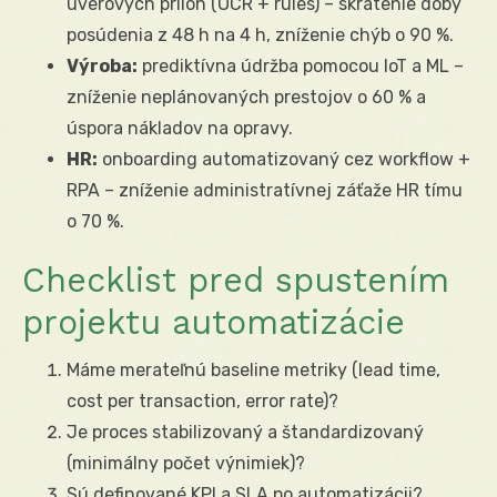
úverových príloh (OCR + rules) – skrátenie doby
posúdenia z 48 h na 4 h, zníženie chýb o 90 %.
Výroba:
prediktívna údržba pomocou IoT a ML –
zníženie neplánovaných prestojov o 60 % a
úspora nákladov na opravy.
HR:
onboarding automatizovaný cez workflow +
RPA – zníženie administratívnej záťaže HR tímu
o 70 %.
Checklist pred spustením
projektu automatizácie
Máme merateľnú baseline metriky (lead time,
cost per transaction, error rate)?
Je proces stabilizovaný a štandardizovaný
(minimálny počet výnimiek)?
Sú definované KPI a SLA po automatizácii?