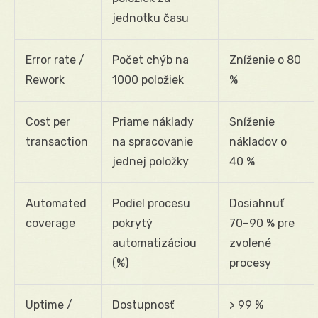
jednotku času
Error rate /
Počet chýb na
Zníženie o 80
Rework
1000 položiek
%
Cost per
Priame náklady
Sníženie
transaction
na spracovanie
nákladov o
jednej položky
40 %
Automated
Podiel procesu
Dosiahnuť
coverage
pokrytý
70–90 % pre
automatizáciou
zvolené
(%)
procesy
Uptime /
Dostupnosť
> 99 %