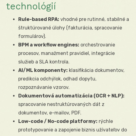
technológií
Rule-based RPA:
vhodné pre rutinné, stabilné a
štruktúrované úlohy (fakturácia, spracovanie
formulárov).
BPM a workflow engines:
orchestrovanie
procesov, manažment pravidiel, integrácie
služieb a SLA kontrola.
AI/ML komponenty:
klasifikácia dokumentov,
predikcia odchýlok, odhad dopytu,
rozpoznávanie vzorov.
Dokumentová automatizácia (OCR + NLP):
spracovanie nestruktúrovaných dát z
dokumentov, e-mailov, PDF.
Low-code / No-code platformy:
rýchle
prototypovanie a zapojenie biznis užívateľov do