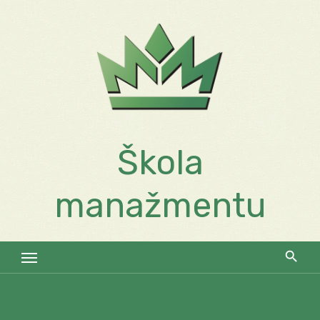
Skip
to
content
Škola
manažmentu