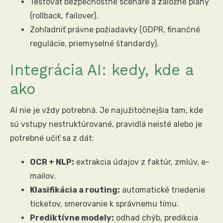
Testovať bezpečnostné scenáre a záložné plány
(rollback, failover).
Zohľadniť právne požiadavky (GDPR, finančné
regulácie, priemyselné štandardy).
Integrácia AI: kedy, kde a
ako
AI nie je vždy potrebná. Je najužitočnejšia tam, kde
sú vstupy nestruktúrované, pravidlá neisté alebo je
potrebné učiť sa z dát:
OCR + NLP:
extrakcia údajov z faktúr, zmlúv, e-
mailov.
Klasifikácia a routing:
automatické triedenie
ticketov, smerovanie k správnemu tímu.
Prediktívne modely:
odhad chýb, predikcia