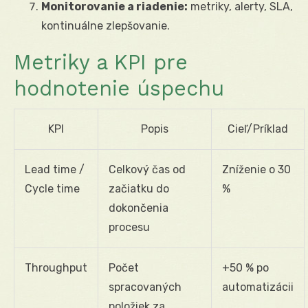
Monitorovanie a riadenie:
metriky, alerty, SLA,
kontinuálne zlepšovanie.
Metriky a KPI pre
hodnotenie úspechu
KPI
Popis
Cieľ/Príklad
Lead time /
Celkový čas od
Zníženie o 30
Cycle time
začiatku do
%
dokončenia
procesu
Throughput
Počet
+50 % po
spracovaných
automatizácii
položiek za