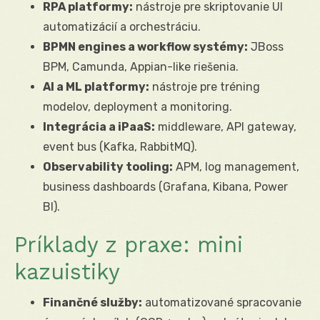
RPA platformy:
nástroje pre skriptovanie UI
automatizácií a orchestráciu.
BPMN engines a workflow systémy:
JBoss
BPM, Camunda, Appian-like riešenia.
AI a ML platformy:
nástroje pre tréning
modelov, deployment a monitoring.
Integrácia a iPaaS:
middleware, API gateway,
event bus (Kafka, RabbitMQ).
Observability tooling:
APM, log management,
business dashboards (Grafana, Kibana, Power
BI).
Príklady z praxe: mini
kazuistiky
Finančné služby:
automatizované spracovanie