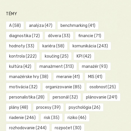
TÉMY
A
(58)
analýza
(47)
benchmarking
(41)
diagnostika
(72)
dôvera
(33)
financie
(71)
hodnoty
(33)
kariéra
(58)
komunikácia
(243)
kontrola
(222)
koučing
(25)
KPI
(42)
kultúra
(42)
manažment
(313)
manažér
(93)
manažérske hry
(38)
meranie
(41)
MIS
(41)
motivácia
(32)
organizovanie
(85)
osobnosť
(25)
personalistika
(28)
personál
(32)
plánovanie
(241)
plány
(48)
procesy
(39)
psychológia
(26)
riadenie
(246)
risk
(35)
riziko
(46)
rozhodovanie
(244)
rozpočet
(30)