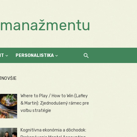
a manažmentu
NT
PERSONALISTIKA
JNOVŠIE
Where to Play / How to Win (Lafley
& Martin): Zjednodušený rámec pre
voľbu stratégie
Kognitívna ekonómia a dôchodok: