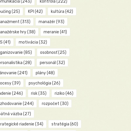
omunikácia
(243)
kontrola
(222)
oučing
(25)
KPI
(42)
kultúra
(42)
anažment
(313)
manažér
(93)
anažérske hry
(38)
meranie
(41)
IS
(41)
motivácia
(32)
rganizovanie
(85)
osobnosť
(25)
rsonalistika
(28)
personál
(32)
lánovanie
(241)
plány
(48)
rocesy
(39)
psychológia
(26)
adenie
(246)
risk
(35)
riziko
(46)
ozhodovanie
(244)
rozpočet
(30)
pätná väzba
(27)
rategické riadenie
(34)
stratégia
(60)