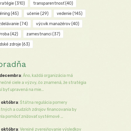
tratégie
(310)
transparentnosť
(40)
réning
(45)
učenie
(29)
vedenie
(145)
zdelávanie
(74)
výcvik manažérov
(40)
ýroba
(42)
zamestnanci
(37)
udské zdroje
(63)
oradňa
 decembra
:
Áno, každá organizácia má
inečné ciele a výzvy, čo znamená, že stratégia
í byť upravená na mie...
 októbra
:
Štátna regulácia pomery
stných a cudzích zdrojov financovania by
la pomôcť znižovať systémové ...
 októbra
:
Verejné zverejňovanie výsledkov