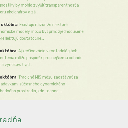
gnostiky by mohlo zvýšiť transparentnosť a
eru akcionárov a zá...
 októbra
:
Existuje názor, že niektoré
nomické modely môžu byť príliš zjednodušené
ereflektujú dostatočne...
 októbra
:
Aj keď inovácie v metodológiách
notenia môžu prispieť k presnejšiemu odhadu
k a výnosov, trad...
 októbra
:
Tradičné MIS môžu zaostávať za
iadavkami súčasného dynamického
hodného prostredia, kde technol...
radňa