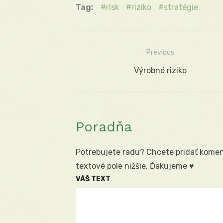
Tag:
risk
riziko
stratégie
Previous
Navigácia
Previous
Výrobné riziko
v
post:
článku
Poradňa
Potrebujete radu? Chcete pridať koment
textové pole nižšie. Ďakujeme ♥
VÁŠ TEXT