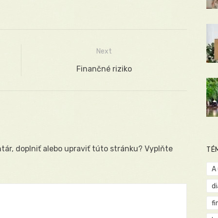
Next
Next
Finančné riziko
post:
ár, doplniť alebo upraviť túto stránku? Vyplňte
TÉ
A
d
fi