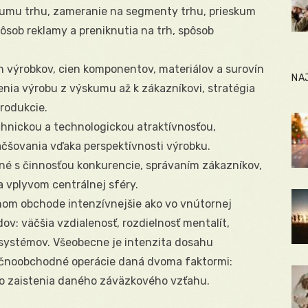
kumu trhu, zameranie na segmenty trhu, prieskum
ôsob reklamy a preniknutia na trh, spôsob
n výrobkov, cien komponentov, materiálov a surovín
NA
enia výrobu z výskumu až k zákazníkovi, stratégia
rodukcie.
echnickou a technologickou atraktívnosťou,
čšovania vďaka perspektívnosti výrobku.
né s činnosťou konkurencie, správaním zákazníkov,
 vplyvom centrálnej sféry.
nom obchode intenzívnejšie ako vo vnútornej
ov: väčšia vzdialenosť, rozdielnosť mentalít,
 systémov. Všeobecne je intenzita dosahu
ničnoobchodné operácie daná dvoma faktormi:
ho zaistenia daného záväzkového vzťahu.