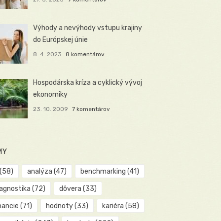
Výhody a nevýhody vstupu krajiny
do Európskej únie
8. 4. 2023
8 komentárov
Hospodárska kríza a cyklický vývoj
ekonomiky
23. 10. 2009
7 komentárov
MY
(58)
analýza
(47)
benchmarking
(41)
iagnostika
(72)
dôvera
(33)
nancie
(71)
hodnoty
(33)
kariéra
(58)