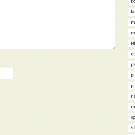
k
k
m
m
M
o
pe
p
p
ri
r
s
st