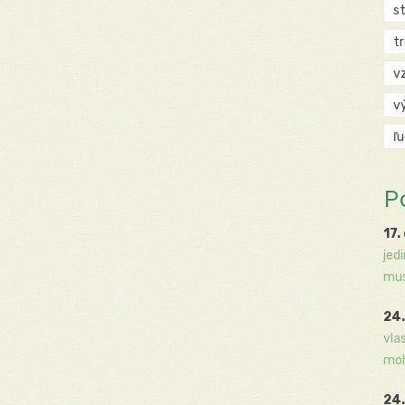
s
t
v
v
ľ
P
17.
jed
mus
24.
vla
moh
24.