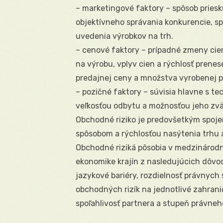
– marketingové faktory – spôsob pries
objektívneho správania konkurencie, sp
uvedenia výrobkov na trh.
– cenové faktory – prípadné zmeny cie
na výrobu, vplyv cien a rýchlosť prenes
predajnej ceny a množstva vyrobenej p
– pozičné faktory – súvisia hlavne s t
veľkosťou odbytu a možnosťou jeho zvä
Obchodné riziko je predovšetkým spoje
spôsobom a rýchlosťou nasýtenia trhu a
Obchodné riziká pôsobia v medzinárod
ekonomike krajín z nasledujúcich dôvod
jazykové bariéry, rozdielnosť právnych
obchodných rizík na jednotlivé zahra
spoľahlivosť partnera a stupeň právne