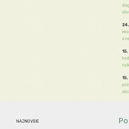
dia
dôv
24.
eko
a n
15.
hod
rizí
15.
pož
obc
Po
NAJNOVŠIE