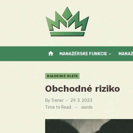
Skip
to
content
home
MANAŽÉRSKE FUNKCIE
MANA
RIADENIE RIZÍK
Obchodné riziko
By
Trener
Posted
29. 3. 2023
on
Time to Read:
-
words