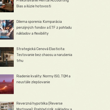
Prekonávanie Mental Accounting
Bias a ilúzie hotovosti
Dilema sporenia: Komparácia
penzijných fondov a ETF z pohľadu
nákladov a flexibility
Strategická Cenová Elasticita:
Testovanie bez chaosu a narušenia
trhu
Riadenie kvality: Normy ISO, TQM a
neustále zlepšovanie
Reverzná hypotéka (Reverse
Mortgage): Prehľad rizík, nákladov a