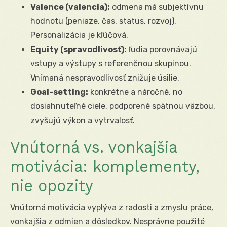
Valence (valencia):
odmena má subjektívnu
hodnotu (peniaze, čas, status, rozvoj).
Personalizácia je kľúčová.
Equity (spravodlivosť):
ľudia porovnávajú
vstupy a výstupy s referenčnou skupinou.
Vnímaná nespravodlivosť znižuje úsilie.
Goal-setting:
konkrétne a náročné, no
dosiahnuteľné ciele, podporené spätnou väzbou,
zvyšujú výkon a vytrvalosť.
Vnútorná vs. vonkajšia
motivácia: komplementy,
nie opozity
Vnútorná motivácia vyplýva z radosti a zmyslu práce,
vonkajšia z odmien a dôsledkov. Nesprávne použité