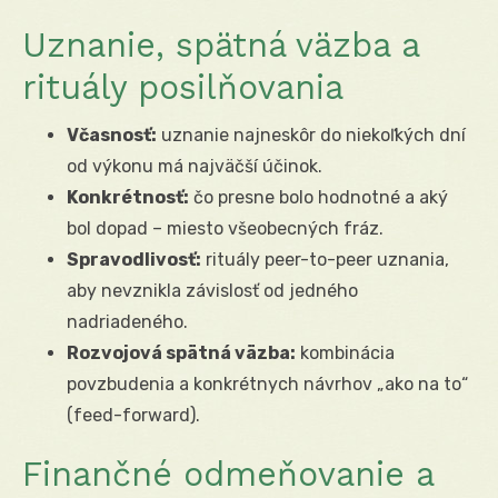
Uznanie, spätná väzba a
rituály posilňovania
Včasnosť:
uznanie najneskôr do niekoľkých dní
od výkonu má najväčší účinok.
Konkrétnosť:
čo presne bolo hodnotné a aký
bol dopad – miesto všeobecných fráz.
Spravodlivosť:
rituály peer-to-peer uznania,
aby nevznikla závislosť od jedného
nadriadeného.
Rozvojová spätná väzba:
kombinácia
povzbudenia a konkrétnych návrhov „ako na to“
(feed-forward).
Finančné odmeňovanie a