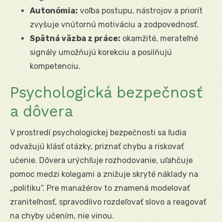
Autonómia:
voľba postupu, nástrojov a priorít
zvyšuje vnútornú motiváciu a zodpovednosť.
Spätná väzba z práce:
okamžité, merateľné
signály umožňujú korekciu a posilňujú
kompetenciu.
Psychologická bezpečnosť
a dôvera
V prostredí psychologickej bezpečnosti sa ľudia
odvažujú klásť otázky, priznať chybu a riskovať
učenie. Dôvera urýchľuje rozhodovanie, uľahčuje
pomoc medzi kolegami a znižuje skryté náklady na
„politiku“. Pre manažérov to znamená modelovať
zraniteľnosť, spravodlivo rozdeľovať slovo a reagovať
na chyby učením, nie vinou.