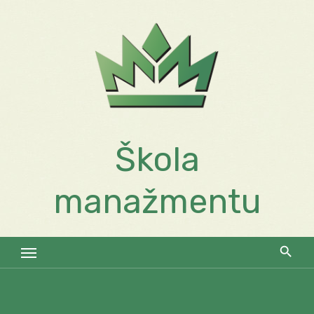
Skip
to
content
Škola
manažmentu