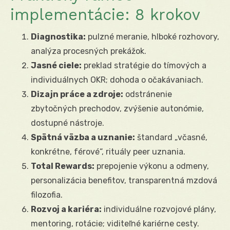
implementácie: 8 krokov
Diagnostika:
pulzné meranie, hlboké rozhovory,
analýza procesných prekážok.
Jasné ciele:
preklad stratégie do tímových a
individuálnych OKR; dohoda o očakávaniach.
Dizajn práce a zdroje:
odstránenie
zbytočných prechodov, zvýšenie autonómie,
dostupné nástroje.
Spätná väzba a uznanie:
štandard „včasné,
konkrétne, férové“, rituály peer uznania.
Total Rewards:
prepojenie výkonu a odmeny,
personalizácia benefitov, transparentná mzdová
filozofia.
Rozvoj a kariéra:
individuálne rozvojové plány,
mentoring, rotácie; viditeľné kariérne cesty.