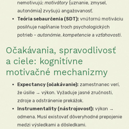
nemotivujú;
motivátory
(uznanie, zmysel,
autonómia) zvyšujú angažovanosť.
Teória sebaurčenia (SDT):
vnútornú motiváciu
posilňuje napĺňanie troch psychologických
potrieb –
autonómie
,
kompetencie
a
vzťahovosti
.
Očakávania, spravodlivosť
a ciele: kognitívne
motivačné mechanizmy
Expectancy (očakávanie):
zamestnanec verí,
že úsilie → výkon. Vyžaduje jasné zručnosti,
zdroje a odstránenie prekážok.
Instrumentality (nástrojovosť):
výkon →
odmena. Musí existovať dôveryhodné prepojenie
medzi výsledkami a dôsledkami.