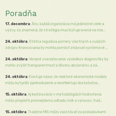
Poradňa
17. decembra
:
Áno, každá organizácia má jedinečné ciele a
výzvy, čo znamená, že stratégia musí byť upravená na mie...
24. októbra
:
Štátna regulácia pomery vlastných a cudzích
zdrojov financovania by mohla pomôcť znižovať systémové ...
24. októbra
:
Verejné zverejňovanie výsledkov diagnostiky by
mohlo zvýšiť transparentnosť a dôveru akcionárov a zá...
24. októbra
:
Existuje názor, že niektoré ekonomické modely
môžu byť príliš zjednodušené a nereflektujú dostatočne...
15. októbra
:
Aj keď inovácie v metodológiách hodnotenia
môžu prispieť k presnejšiemu odhadu rizík a výnosov, trad...
15. októbra
:
Tradičné MIS môžu zaostávať za požiadavkami