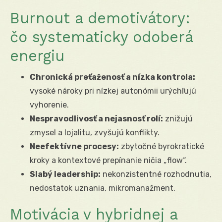
Burnout a demotivátory:
čo systematicky odoberá
energiu
Chronická preťaženosť a nízka kontrola:
vysoké nároky pri nízkej autonómii urýchľujú
vyhorenie.
Nespravodlivosť a nejasnosť rolí:
znižujú
zmysel a lojalitu, zvyšujú konflikty.
Neefektívne procesy:
zbytočné byrokratické
kroky a kontextové prepínanie ničia „flow“.
Slabý leadership:
nekonzistentné rozhodnutia,
nedostatok uznania, mikromanažment.
Motivácia v hybridnej a