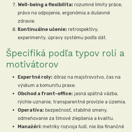
Well-being a flexibilita:
rozumné limity práce,
právo na odpojenie, ergonómia a duševné
zdravie.
Kontinuálne učenie:
retrospektívy,
experimenty, úpravy systému podľa dát.
Špecifiká podľa typov rolí a
motivátorov
Expertné roly:
dôraz na majstrovstvo, čas na
výskum a komunitu praxe.
Obchod a front-office:
jasná spätná väzba,
rýchle uznanie, transparentné provízie a územia.
Operatíva:
bezpečnosť, stabilné smeny,
odmeňovanie za tímové zlepšenia a kvalitu.
Manažéri:
metriky rozvoja ľudí, nie iba finančné