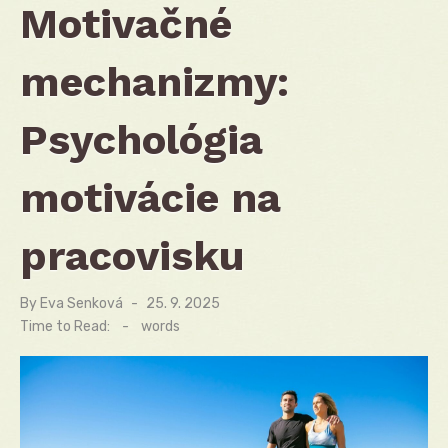
Motivačné
mechanizmy:
Psychológia
motivácie na
pracovisku
By
Eva Senková
Posted
25. 9. 2025
on
Time to Read:
-
words