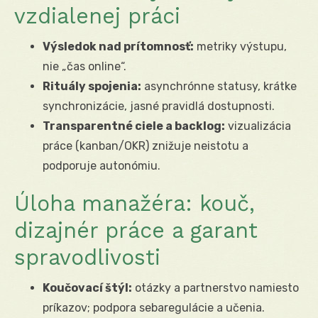
vzdialenej práci
Výsledok nad prítomnosť:
metriky výstupu,
nie „čas online“.
Rituály spojenia:
asynchrónne statusy, krátke
synchronizácie, jasné pravidlá dostupnosti.
Transparentné ciele a backlog:
vizualizácia
práce (kanban/OKR) znižuje neistotu a
podporuje autonómiu.
Úloha manažéra: kouč,
dizajnér práce a garant
spravodlivosti
Koučovací štýl:
otázky a partnerstvo namiesto
príkazov; podpora sebaregulácie a učenia.