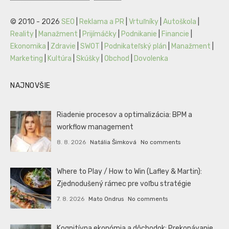
© 2010 - 2026
SEO
|
Reklama a PR
|
Vrtuľníky
|
Autoškola
|
Reality
|
Manažment
|
Prijímáčky
|
Podnikanie
|
Financie
|
Ekonomika
|
Zdravie
|
SWOT
|
Podnikateľský plán
|
Manažment
|
Marketing
|
Kultúra
|
Skúšky
|
Obchod
|
Dovolenka
NAJNOVŠIE
Riadenie procesov a optimalizácia: BPM a
workflow management
8. 8. 2026
Natália Šimková
No comments
Where to Play / How to Win (Lafley & Martin):
Zjednodušený rámec pre voľbu stratégie
7. 8. 2026
Mato Ondrus
No comments
Kognitívna ekonómia a dôchodok: Prekonávanie