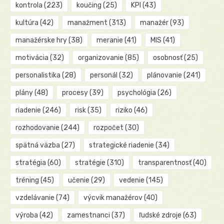
kontrola
(223)
koučing
(25)
KPI
(43)
kultúra
(42)
manažment
(313)
manažér
(93)
manažérske hry
(38)
meranie
(41)
MIS
(41)
motivácia
(32)
organizovanie
(85)
osobnosť
(25)
personalistika
(28)
personál
(32)
plánovanie
(241)
plány
(48)
procesy
(39)
psychológia
(26)
riadenie
(246)
risk
(35)
riziko
(46)
rozhodovanie
(244)
rozpočet
(30)
spätná väzba
(27)
strategické riadenie
(34)
stratégia
(60)
stratégie
(310)
transparentnosť
(40)
tréning
(45)
učenie
(29)
vedenie
(145)
vzdelávanie
(74)
výcvik manažérov
(40)
výroba
(42)
zamestnanci
(37)
ľudské zdroje
(63)