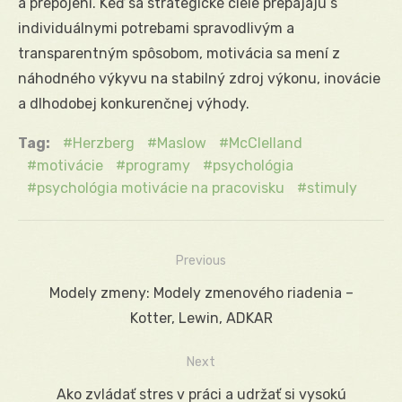
a prepojení. Keď sa strategické ciele prepájajú s
individuálnymi potrebami spravodlivým a
transparentným spôsobom, motivácia sa mení z
náhodného výkyvu na stabilný zdroj výkonu, inovácie
a dlhodobej konkurenčnej výhody.
Tag:
Herzberg
Maslow
McClelland
motivácie
programy
psychológia
psychológia motivácie na pracovisku
stimuly
Previous
Navigácia
Previous
Modely zmeny: Modely zmenového riadenia –
v
post:
Kotter, Lewin, ADKAR
článku
Next
Next
Ako zvládať stres v práci a udržať si vysokú