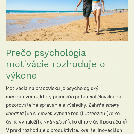
Prečo psychológia
motivácie rozhoduje o
výkone
Motivácia na pracovisku je psychologický
mechanizmus, ktorý premieňa potenciál človeka na
pozorovateľné správanie a výsledky. Zahŕňa
smery
konania
(čo si človek vyberie robiť),
intenzitu
(koľko
úsilia vynaloží) a
vytrvalosť
(ako dlho v úsilí pokračuje).
V praxi rozhoduje o produktivite, kvalite, inováciách,