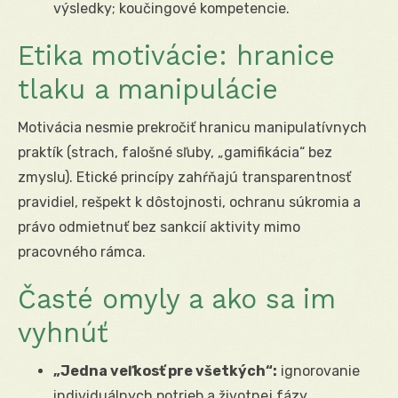
výsledky; koučingové kompetencie.
Etika motivácie: hranice
tlaku a manipulácie
Motivácia nesmie prekročiť hranicu manipulatívnych
praktík (strach, falošné sľuby, „gamifikácia“ bez
zmyslu). Etické princípy zahŕňajú transparentnosť
pravidiel, rešpekt k dôstojnosti, ochranu súkromia a
právo odmietnuť bez sankcií aktivity mimo
pracovného rámca.
Časté omyly a ako sa im
vyhnúť
„Jedna veľkosť pre všetkých“:
ignorovanie
individuálnych potrieb a životnej fázy.