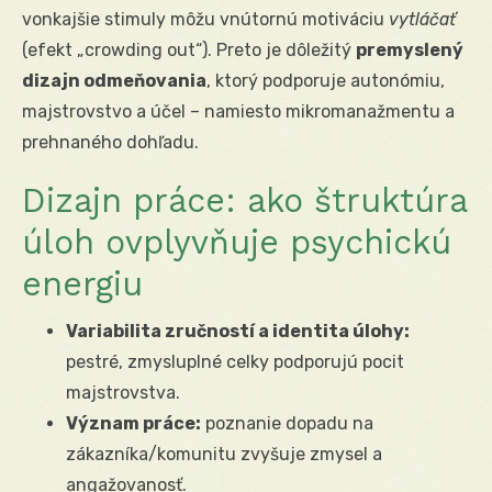
vonkajšie stimuly môžu vnútornú motiváciu
vytláčať
(efekt „crowding out“). Preto je dôležitý
premyslený
dizajn odmeňovania
, ktorý podporuje autonómiu,
majstrovstvo a účel – namiesto mikromanažmentu a
prehnaného dohľadu.
Dizajn práce: ako štruktúra
úloh ovplyvňuje psychickú
energiu
Variabilita zručností a identita úlohy:
pestré, zmysluplné celky podporujú pocit
majstrovstva.
Význam práce:
poznanie dopadu na
zákazníka/komunitu zvyšuje zmysel a
angažovanosť.