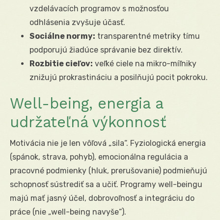
vzdelávacích programov s možnosťou
odhlásenia zvyšuje účasť.
Sociálne normy:
transparentné metriky tímu
podporujú žiadúce správanie bez direktív.
Rozbitie cieľov:
veľké ciele na mikro-míľniky
znižujú prokrastináciu a posilňujú pocit pokroku.
Well-being, energia a
udržateľná výkonnosť
Motivácia nie je len vôľová „sila“. Fyziologická energia
(spánok, strava, pohyb), emocionálna regulácia a
pracovné podmienky (hluk, prerušovanie) podmieňujú
schopnosť sústrediť sa a učiť. Programy well-beingu
majú mať jasný účel, dobrovoľnosť a integráciu do
práce (nie „well-being navyše“).