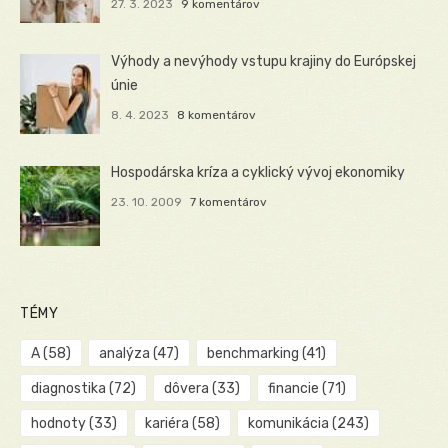
27. 3. 2023
9 komentárov
Výhody a nevýhody vstupu krajiny do Európskej
únie
8. 4. 2023
8 komentárov
Hospodárska kríza a cyklický vývoj ekonomiky
23. 10. 2009
7 komentárov
TÉMY
A
(58)
analýza
(47)
benchmarking
(41)
diagnostika
(72)
dôvera
(33)
financie
(71)
hodnoty
(33)
kariéra
(58)
komunikácia
(243)