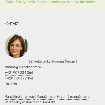
súčasného dynamického obchodného prostredia, kde technol...
KONTAKT
šéfredaktorka
Simona Česaná
simona@euroekonom.sk
+421 907 234 066
+420 774 699 168
LinkedIn
Manažérske funkcie
|
Manažment
|
Firemný manažment
|
Personálny manažment
|
Kontakt