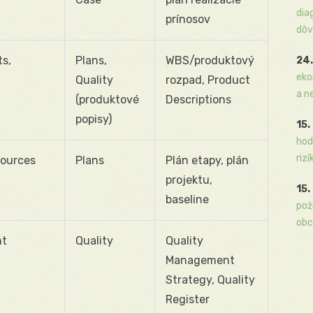
dia
prínosov
dôv
s,
Plans,
WBS/produktový
24.
eko
Quality
rozpad, Product
a n
(produktové
Descriptions
popisy)
15.
hod
rizí
sources
Plans
Plán etapy, plán
projektu,
15.
baseline
pož
obc
nt
Quality
Quality
Management
Strategy, Quality
Register