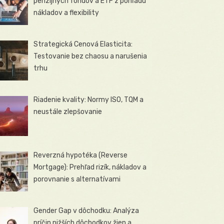
penzijných fondov a ETF z pohľadu
nákladov a flexibility
Strategická Cenová Elasticita:
Testovanie bez chaosu a narušenia
trhu
Riadenie kvality: Normy ISO, TQM a
neustále zlepšovanie
Reverzná hypotéka (Reverse
Mortgage): Prehľad rizík, nákladov a
porovnanie s alternatívami
Gender Gap v dôchodku: Analýza
príčin nižších dôchodkov žien a