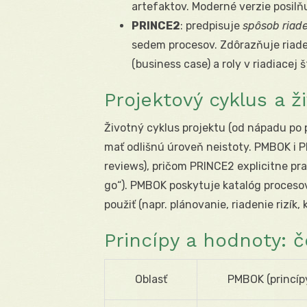
artefaktov. Moderné verzie posilň
PRINCE2
: predpisuje
spôsob riad
sedem procesov. Zdôrazňuje riad
(business case) a roly v riadiacej 
Projektový cyklus a ž
Životný cyklus projektu (od nápadu po 
mať odlišnú úroveň neistoty. PMBOK i
reviews), pričom PRINCE2 explicitne pr
go“). PMBOK poskytuje katalóg procesov
použiť (napr. plánovanie, riadenie rizík,
Princípy a hodnoty: 
Oblasť
PMBOK (princíp