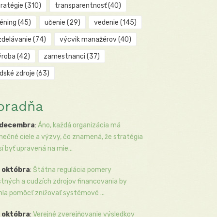
tratégie
(310)
transparentnosť
(40)
réning
(45)
učenie
(29)
vedenie
(145)
zdelávanie
(74)
výcvik manažérov
(40)
ýroba
(42)
zamestnanci
(37)
udské zdroje
(63)
oradňa
 decembra
:
Áno, každá organizácia má
inečné ciele a výzvy, čo znamená, že stratégia
í byť upravená na mie...
 októbra
:
Štátna regulácia pomery
stných a cudzích zdrojov financovania by
la pomôcť znižovať systémové ...
 októbra
:
Verejné zverejňovanie výsledkov