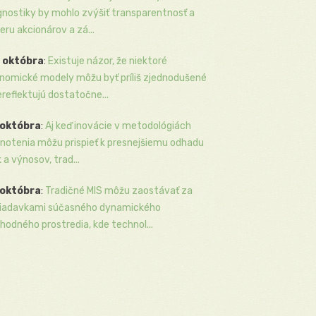
gnostiky by mohlo zvýšiť transparentnosť a
eru akcionárov a zá...
 októbra
:
Existuje názor, že niektoré
nomické modely môžu byť príliš zjednodušené
ereflektujú dostatočne...
 októbra
:
Aj keď inovácie v metodológiách
notenia môžu prispieť k presnejšiemu odhadu
k a výnosov, trad...
 októbra
:
Tradičné MIS môžu zaostávať za
iadavkami súčasného dynamického
hodného prostredia, kde technol...