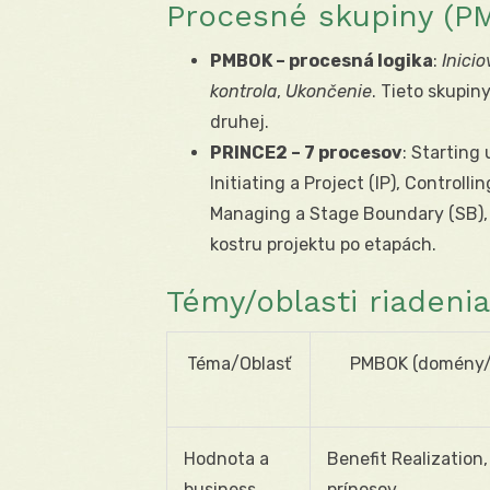
Procesné skupiny (P
PMBOK – procesná logika
:
Inici
kontrola
,
Ukončenie
. Tieto skupin
druhej.
PRINCE2 – 7 procesov
: Starting 
Initiating a Project (IP), Controll
Managing a Stage Boundary (SB), C
kostru projektu po etapách.
Témy/oblasti riadeni
Téma/Oblasť
PMBOK (domény/o
Hodnota a
Benefit Realization,
business
prínosov