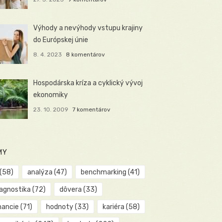
Výhody a nevýhody vstupu krajiny
do Európskej únie
8. 4. 2023
8 komentárov
Hospodárska kríza a cyklický vývoj
ekonomiky
23. 10. 2009
7 komentárov
MY
(58)
analýza
(47)
benchmarking
(41)
iagnostika
(72)
dôvera
(33)
nancie
(71)
hodnoty
(33)
kariéra
(58)