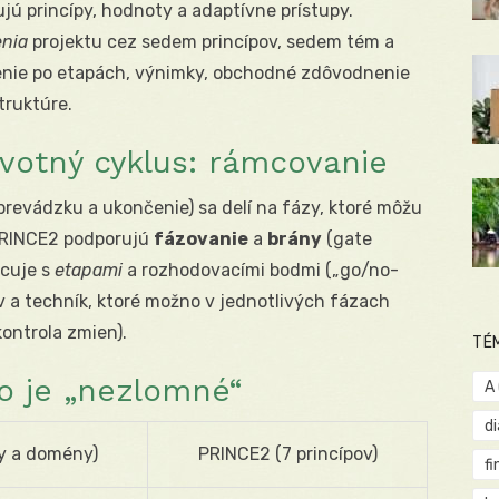
ujú princípy, hodnoty a adaptívne prístupy.
enia
projektu cez sedem princípov, sedem tém a
enie po etapách, výnimky, obchodné zdôvodnenie
štruktúre.
ivotný cyklus: rámcovanie
prevádzku a ukončenie) sa delí na fázy, ktoré môžu
 PRINCE2 podporujú
fázovanie
a
brány
(gate
acuje s
etapami
a rozhodovacími bodmi („go/no-
 a techník, ktoré možno v jednotlivých fázach
 kontrola zmien).
TÉ
čo je „nezlomné“
A
d
y a domény)
PRINCE2 (7 princípov)
fi