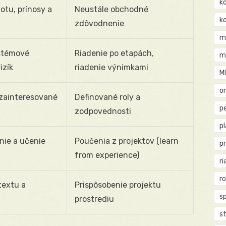
k
tu, prínosy a
Neustále obchodné
k
zdôvodnenie
m
ystémové
Riadenie po etapách,
m
izík
riadenie výnimkami
M
o
 zainteresované
Definované roly a
pe
zodpovednosti
p
nie a učenie
Poučenia z projektov (learn
p
from experience)
ri
r
textu a
Prispôsobenie projektu
s
prostrediu
st