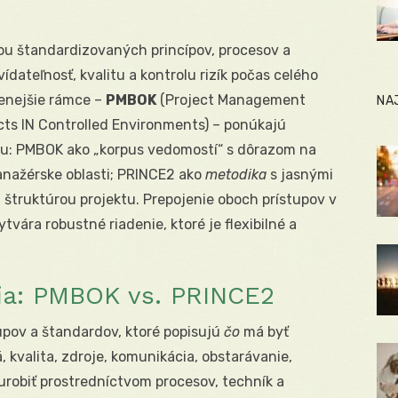
iou štandardizovaných princípov, procesov a
ídateľnosť, kvalitu a kontrolu rizík počas celého
renejšie rámce –
PMBOK
(Project Management
NA
ts IN Controlled Environments) – ponúkajú
vu: PMBOK ako „korpus vedomostí“ s dôrazom na
anažérske oblasti; PRINCE2 ako
metodika
s jasnými
 štruktúrou projektu. Prepojenie oboch prístupov v
tvára robustné riadenie, ktoré je flexibilné a
ia: PMBOK vs. PRINCE2
pov a štandardov, ktoré popisujú
čo
má byť
á, kvalita, zdroje, komunikácia, obstarávanie,
robiť prostredníctvom procesov, techník a