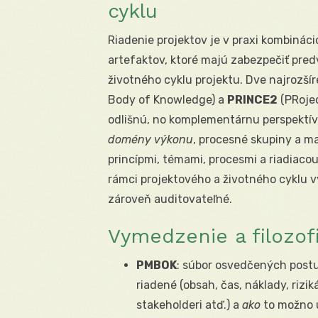
cyklu
Riadenie projektov je v praxi kombinác
artefaktov, ktoré majú zabezpečiť predv
životného cyklu projektu. Dve najrozší
Body of Knowledge) a
PRINCE2
(PRojec
odlišnú, no komplementárnu perspektí
domény výkonu
, procesné skupiny a m
princípmi, témami, procesmi a riadiacou
rámci projektového a životného cyklu vy
zároveň auditovateľné.
Vymedzenie a filozof
PMBOK
: súbor osvedčených postu
riadené (obsah, čas, náklady, rizik
stakeholderi atď.) a
ako
to možno u