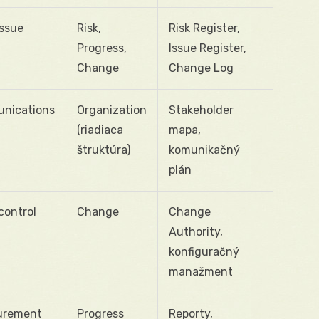
ssue
Risk,
Risk Register,
Progress,
Issue Register,
Change
Change Log
nications
Organization
Stakeholder
(riadiaca
mapa,
štruktúra)
komunikačný
plán
control
Change
Change
Authority,
konfiguračný
manažment
urement
Progress
Reporty,