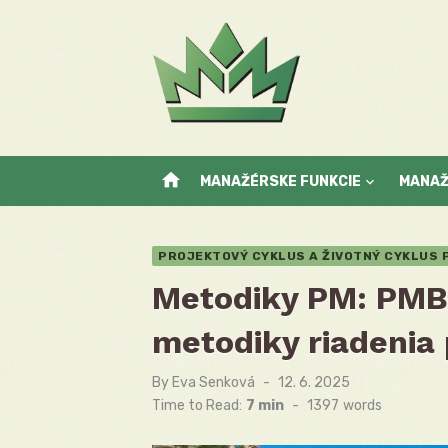
Skip
to
content
home
MANAŽÉRSKE FUNKCIE
MANA
PROJEKTOVÝ CYKLUS A ŽIVOTNÝ CYKLUS
Metodiky PM: PMB
metodiky riadenia 
By
Eva Senková
Posted
12. 6. 2025
on
Time to Read:
7 min
-
1397
words