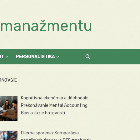
a manažmentu
NT
PERSONALISTIKA
JNOVŠIE
Kognitívna ekonómia a dôchodok:
Prekonávanie Mental Accounting
Bias a ilúzie hotovosti
Dilema sporenia: Komparácia