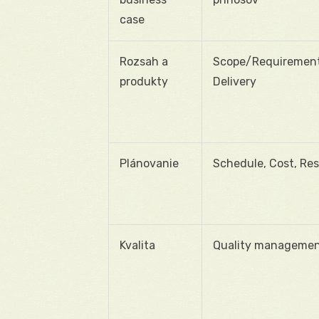
case
Rozsah a
Scope/Requirement
produkty
Delivery
Plánovanie
Schedule, Cost, Re
Kvalita
Quality manageme