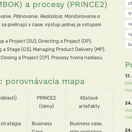
MBOK) a procesy (PRINCE2)
s
t
ovanie
,
Plánovanie
,
Realizácia
,
Monitorovanie a
v
y sa prelínajú v čase; výstup jednej je vstupom
v
up a Project (SU), Directing a Project (DP),
ľ
ing a Stage (CS), Managing Product Delivery (MP),
losing a Project (CP). Procesy tvoria riadiacu
P
17.
a: porovnávacia mapa
jed
mus
blasti)
PRINCE2
Kľúčové
24.
(témy)
artefakty
vla
moh
 stratégia
Business
Business case,
24.
Case
plán realizácie