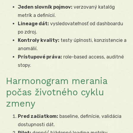
Jeden slovník pojmov:
verzovaný katalóg
metrík a definícií.
Lineage dát:
vysledovateľnosť od dashboardu
po zdroj.
Kontroly kvality:
testy úplnosti, konzistencie a
anomálií.
Prístupové práva:
role-based access, auditné
stopy.
Harmonogram merania
počas životného cyklu
zmeny
Pred začiatkom:
baseline, definície, validácia
dostupnosti dát.
Pilot:
denné/ týždenné leading metriky,