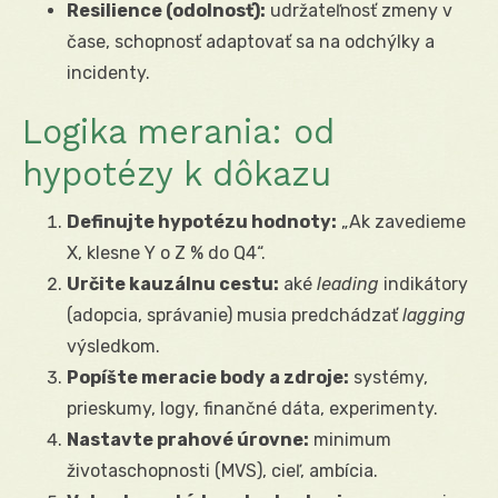
Resilience (odolnosť):
udržateľnosť zmeny v
čase, schopnosť adaptovať sa na odchýlky a
incidenty.
Logika merania: od
hypotézy k dôkazu
Definujte hypotézu hodnoty:
„Ak zavedie­me
X, klesne Y o Z % do Q4“.
Určite kauzálnu cestu:
aké
leading
indikátory
(adopcia, správanie) musia predchádzať
lagging
výsledkom.
Popíšte meracie body a zdroje:
systémy,
prieskumy, logy, finančné dáta, experimenty.
Nastavte prahové úrovne:
minimum
životaschopnosti (MVS), cieľ, ambícia.