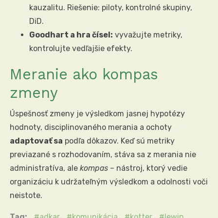
kauzalitu. Riešenie: piloty, kontrolné skupiny,
DiD.
Goodhart a hra čísel:
vyvažujte metriky,
kontrolujte vedľajšie efekty.
Meranie ako kompas
zmeny
Úspešnosť zmeny je výsledkom jasnej hypotézy
hodnoty, disciplinovaného merania a ochoty
adaptovať sa
podľa dôkazov. Keď sú metriky
previazané s rozhodovaním, stáva sa z merania nie
administratíva, ale
kompas
– nástroj, ktorý vedie
organizáciu k udržateľným výsledkom a odolnosti voči
neistote.
Tag:
adkar
komunikácia
kotter
lewin