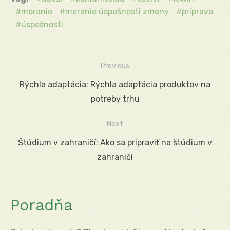
meranie
meranie úspešnosti zmeny
príprava
úspešnosti
Previous
Navigácia
Previous
Rýchla adaptácia: Rýchla adaptácia produktov na
v
post:
potreby trhu
článku
Next
Next
Štúdium v zahraničí: Ako sa pripraviť na štúdium v
post:
zahraničí
Poradňa