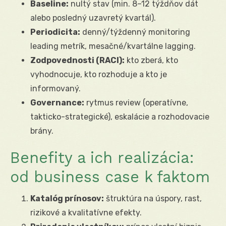
Baseline:
nultý stav (min. 8–12 týždňov dát
alebo posledný uzavretý kvartál).
Periodicita:
denný/týždenný monitoring
leading metrík, mesačné/kvartálne lagging.
Zodpovednosti (RACI):
kto zberá, kto
vyhodnocuje, kto rozhoduje a kto je
informovaný.
Governance:
rytmus review (operatívne,
takticko-strategické), eskalácie a rozhodovacie
brány.
Benefity a ich realizácia:
od business case k faktom
Katalóg prínosov:
štruktúra na úspory, rast,
rizikové a kvalitatívne efekty.