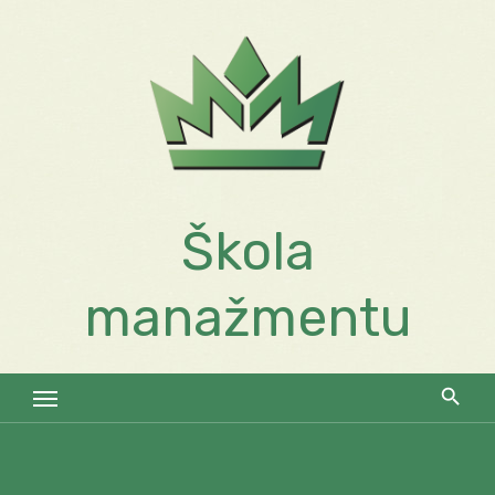
Skip
to
content
Škola
manažmentu