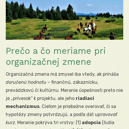
Prečo a čo meriame pri
organizačnej zmene
Organizačná zmena má zmysel iba vtedy, ak prináša
doručenú hodnotu
– finančnú, zákaznícku,
prevádzkovú či kultúrnu. Meranie úspešnosti preto nie
je „prívesok“ k projektu, ale jeho
riadiaci
mechanizmus
. Cieľom je priebežne overovať, či sa
hypotézy zmeny potvrdzujú, a podľa dát
upravovať
kurz
. Meranie pokrýva tri vrstvy: (1)
adopcia
(ľudia