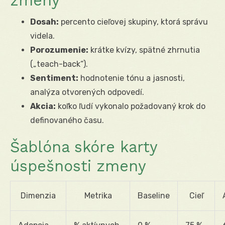
zmeny
Dosah:
percento cieľovej skupiny, ktorá správu
videla.
Porozumenie:
krátke kvízy, spätné zhrnutia
(„teach-back“).
Sentiment:
hodnotenie tónu a jasnosti,
analýza otvorených odpovedí.
Akcia:
koľko ľudí vykonalo požadovaný krok do
definovaného času.
Šablóna skóre karty
úspešnosti zmeny
Dimenzia
Metrika
Baseline
Cieľ