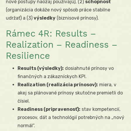
nové postupy naozaj používajú), (2)
schopnosť
(organizácia dokáže nový spôsob práce stabilne
udržať) a (3)
výsledky
(biznisové prínosy).
Rámec 4R: Results –
Realization – Readiness –
Resilience
Results (výsledky):
dosiahnuté prínosy vo
finančných a zákazníckych KPI.
Realization (realizácia prínosov):
miera, v
akej sa plánované prínosy skutočne premietli do
čísiel.
Readiness (pripravenosť):
stav kompetencií,
procesov, dát a technológií potrebných na „nový
normál“.