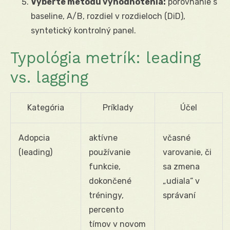
Vyberte metódu vyhodnotenia:
porovnanie s
baseline, A/B, rozdiel v rozdieloch (DiD),
syntetický kontrolný panel.
Typológia metrík: leading
vs. lagging
Kategória
Príklady
Účel
Adopcia
aktívne
včasné
(leading)
používanie
varovanie, či
funkcie,
sa zmena
dokončené
„udiala“ v
tréningy,
správaní
percento
tímov v novom