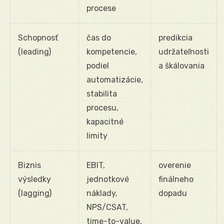
procese
Schopnosť
čas do
predikcia
(leading)
kompetencie,
udržateľnosti
podiel
a škálovania
automatizácie,
stabilita
procesu,
kapacitné
limity
Biznis
EBIT,
overenie
výsledky
jednotkové
finálneho
(lagging)
náklady,
dopadu
NPS/CSAT,
time-to-value,