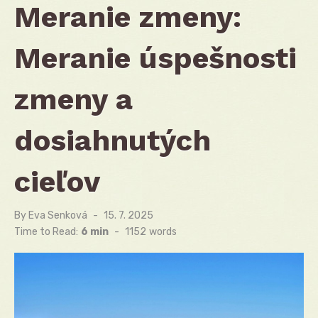
Meranie zmeny:
Meranie úspešnosti
zmeny a
dosiahnutých
cieľov
By
Eva Senková
Posted
15. 7. 2025
on
Time to Read:
6 min
-
1152
words