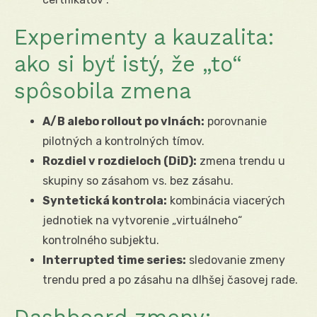
Experimenty a kauzalita:
ako si byť istý, že „to“
spôsobila zmena
A/B alebo rollout po vlnách:
porovnanie
pilotných a kontrolných tímov.
Rozdiel v rozdieloch (DiD):
zmena trendu u
skupiny so zásahom vs. bez zásahu.
Syntetická kontrola:
kombinácia viacerých
jednotiek na vytvorenie „virtuálneho“
kontrolného subjektu.
Interrupted time series:
sledovanie zmeny
trendu pred a po zásahu na dlhšej časovej rade.