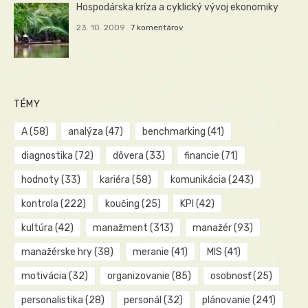
Hospodárska kríza a cyklický vývoj ekonomiky
23. 10. 2009
7 komentárov
TÉMY
A
(58)
analýza
(47)
benchmarking
(41)
diagnostika
(72)
dôvera
(33)
financie
(71)
hodnoty
(33)
kariéra
(58)
komunikácia
(243)
kontrola
(222)
koučing
(25)
KPI
(42)
kultúra
(42)
manažment
(313)
manažér
(93)
manažérske hry
(38)
meranie
(41)
MIS
(41)
motivácia
(32)
organizovanie
(85)
osobnosť
(25)
personalistika
(28)
personál
(32)
plánovanie
(241)