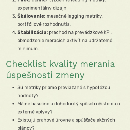
experimentálny dizajn.
Škálovanie:
mesačné lagging metriky,
portfóliové rozhodnutia.
Stabilizácia:
prechod na prevádzkové KPI,
obmedzenie meracích aktivít na udržateľné
minimum.
Checklist kvality merania
úspešnosti zmeny
Sú metriky priamo previazané s hypotézou
hodnoty?
Máme baseline a dohodnutý spôsob očistenia o
externé vplyvy?
Existujú prahové úrovne a spúšťače akčných
plánov?