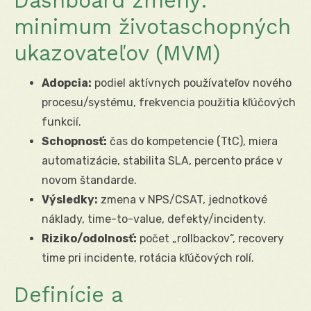
Dashboard zmeny:
minimum životaschopných
ukazovateľov (MVM)
Adopcia:
podiel aktívnych používateľov nového
procesu/systému, frekvencia použitia kľúčových
funkcií.
Schopnosť:
čas do kompetencie (TtC), miera
automatizácie, stabilita SLA, percento práce v
novom štandarde.
Výsledky:
zmena v NPS/CSAT, jednotkové
náklady, time-to-value, defekty/incidenty.
Riziko/odolnosť:
počet „rollbackov“, recovery
time pri incidente, rotácia kľúčových rolí.
Definície a