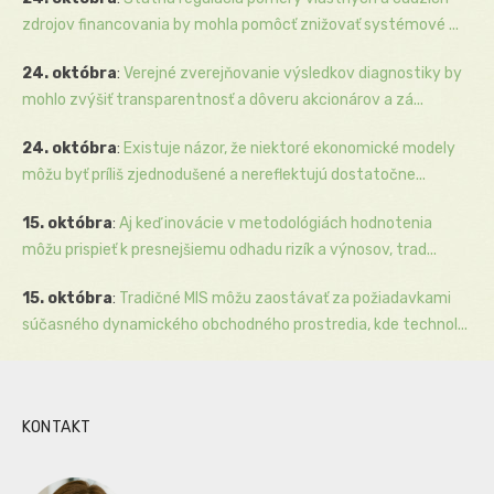
zdrojov financovania by mohla pomôcť znižovať systémové ...
24. októbra
:
Verejné zverejňovanie výsledkov diagnostiky by
mohlo zvýšiť transparentnosť a dôveru akcionárov a zá...
24. októbra
:
Existuje názor, že niektoré ekonomické modely
môžu byť príliš zjednodušené a nereflektujú dostatočne...
15. októbra
:
Aj keď inovácie v metodológiách hodnotenia
môžu prispieť k presnejšiemu odhadu rizík a výnosov, trad...
15. októbra
:
Tradičné MIS môžu zaostávať za požiadavkami
súčasného dynamického obchodného prostredia, kde technol...
KONTAKT