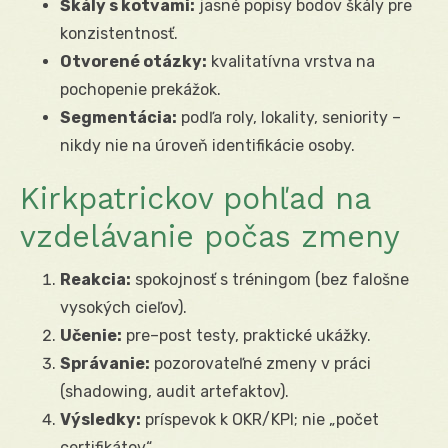
Škály s kotvami:
jasné popisy bodov škály pre
konzistentnosť.
Otvorené otázky:
kvalitatívna vrstva na
pochopenie prekážok.
Segmentácia:
podľa roly, lokality, seniority –
nikdy nie na úroveň identifikácie osoby.
Kirkpatrickov pohľad na
vzdelávanie počas zmeny
Reakcia:
spokojnosť s tréningom (bez falošne
vysokých cieľov).
Učenie:
pre–post testy, praktické ukážky.
Správanie:
pozorovateľné zmeny v práci
(shadowing, audit artefaktov).
Výsledky:
príspevok k OKR/KPI; nie „počet
certifikátov“.