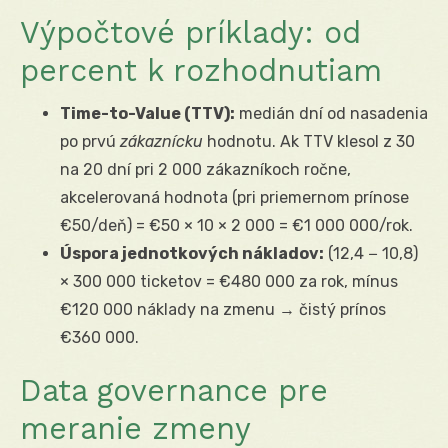
Výpočtové príklady: od
percent k rozhodnutiam
Time-to-Value (TTV):
medián dní od nasadenia
po prvú
zákaznícku
hodnotu. Ak TTV klesol z 30
na 20 dní pri 2 000 zákazníkoch ročne,
akcelerovaná hodnota (pri priemernom prínose
€50/deň) = €50 × 10 × 2 000 = €1 000 000/rok.
Úspora jednotkových nákladov:
(12,4 − 10,8)
× 300 000 ticketov = €480 000 za rok, mínus
€120 000 náklady na zmenu → čistý prínos
€360 000.
Data governance pre
meranie zmeny