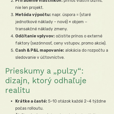
Priradenie vlastníkov:
prínos vlastní biznis,
nie len projekt.
Metóda výpočtu:
napr. úspora = (staré
jednotkové náklady – nové) × objem −
transakčné náklady zmeny.
Odčítanie vplyvov:
očistite prínos o externé
faktory (sezónnosť, ceny vstupov, promo akcie).
Cash & P&L mapovanie:
alokácia do rozpočtu a
sledovanie v účtovníctve.
Prieskumy a „pulzy“:
dizajn, ktorý odhaľuje
realitu
Krátke a časté:
5–10 otázok každé 2–4 týždne
počas rolloutu.