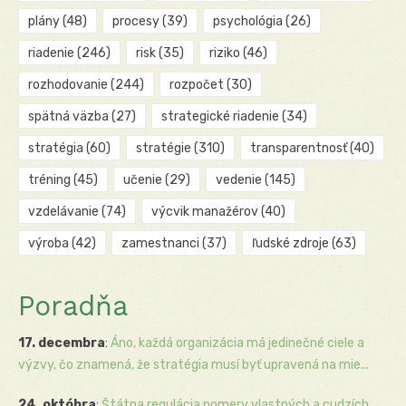
plány
(48)
procesy
(39)
psychológia
(26)
riadenie
(246)
risk
(35)
riziko
(46)
rozhodovanie
(244)
rozpočet
(30)
spätná väzba
(27)
strategické riadenie
(34)
stratégia
(60)
stratégie
(310)
transparentnosť
(40)
tréning
(45)
učenie
(29)
vedenie
(145)
vzdelávanie
(74)
výcvik manažérov
(40)
výroba
(42)
zamestnanci
(37)
ľudské zdroje
(63)
Poradňa
17. decembra
:
Áno, každá organizácia má jedinečné ciele a
výzvy, čo znamená, že stratégia musí byť upravená na mie...
24. októbra
:
Štátna regulácia pomery vlastných a cudzích