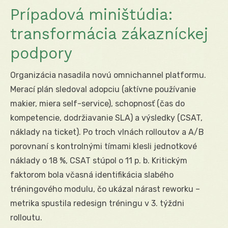
Prípadová miništúdia:
transformácia zákazníckej
podpory
Organizácia nasadila novú omnichannel platformu.
Merací plán sledoval adopciu (aktívne používanie
makier, miera self-service), schopnosť (čas do
kompetencie, dodržiavanie SLA) a výsledky (CSAT,
náklady na ticket). Po troch vlnách rolloutov a A/B
porovnaní s kontrolnými tímami klesli jednotkové
náklady o 18 %, CSAT stúpol o 11 p. b. Kritickým
faktorom bola včasná identifikácia slabého
tréningového modulu, čo ukázal nárast reworku –
metrika spustila redesign tréningu v 3. týždni
rolloutu.