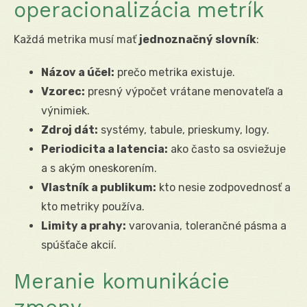
operacionalizácia metrík
Každá metrika musí mať
jednoznačný slovník
:
Názov a účel:
prečo metrika existuje.
Vzorec:
presný výpočet vrátane menovateľa a
výnimiek.
Zdroj dát:
systémy, tabule, prieskumy, logy.
Periodicita a latencia:
ako často sa osviežuje
a s akým oneskorením.
Vlastník a publikum:
kto nesie zodpovednosť a
kto metriky používa.
Limity a prahy:
varovania, tolerančné pásma a
spúšťače akcií.
Meranie komunikácie