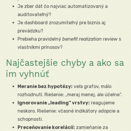
Je zber dát čo najviac automatizovaný a
auditovateľný?
Je dashboard zrozumiteľný pre biznis aj
prevádzku?
Prebieha pravidelný
benefit realization review
s
vlastníkmi prínosov?
Najčastejšie chyby a ako sa
im vyhnúť
Meranie bez hypotézy:
veľa grafov, málo
rozhodnutí. Riešenie: „meraj menej, ale účelne“.
Ignorovanie „leading“ vrstvy:
reagujeme
neskoro. Riešenie: včasné indikátory adopcie a
schopnosti.
Preceňovanie korelácií:
zamieňanie za