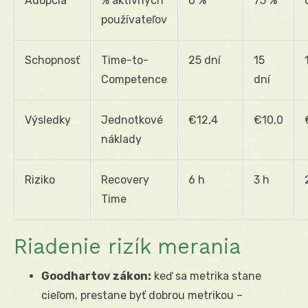
Adopcia
% aktívnych
0 %
75 %
používateľov
Schopnosť
Time-to-
25 dní
15
Competence
dní
Výsledky
Jednotkové
€12,4
€10,0
náklady
Riziko
Recovery
6 h
3 h
Time
Riadenie rizík merania
Goodhartov zákon:
keď sa metrika stane
cieľom, prestane byť dobrou metrikou –