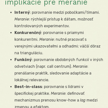
implikácie pre meranie
Interný
: porovnanie medzi pobočkami/tímami.
Meranie
: rýchlejší prístup k dátam, možnosť
kontrolovaných experimentov.
Konkurenčný
: porovnanie s priamymi
konkurentmi.
Meranie
: nutné pracovať s
verejnými ukazovateľmi a odhadmi; väčší dôraz
na trianguláciu.
Funkčný
: porovnanie obdobných funkcií v iných
odvetviach (napr. call centrum).
Meranie
:
prenášanie praktík, sledovanie adaptácie a
lokálnej relevancie.
Best-in-class
: porovnanie s lídrami v
špecifickej praktike.
Meranie
: definovať
mechanizmus prenosu know-how a
lag
medzi
zmenou a efektom.