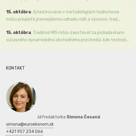
15. októbra
:
Aj keď inovácie v metodológiách hodnotenia
môžu prispieť k presnejšiemu odhadu rizík a výnosov, trad...
15. októbra
:
Tradičné MIS môžu zaostávať za požiadavkami
súčasného dynamického obchodného prostredia, kde technol...
KONTAKT
šéfredaktorka
Simona Česaná
simona@euroekonom.sk
+421 907 234 066