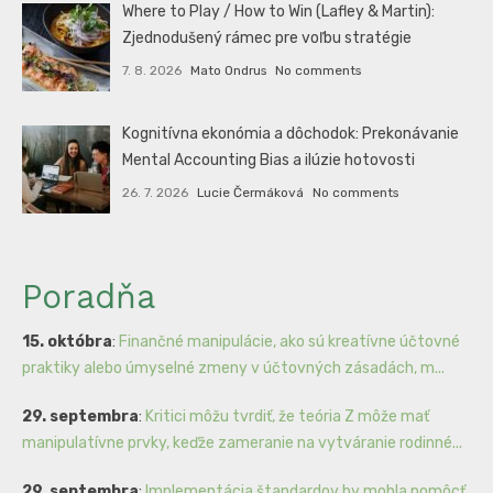
Where to Play / How to Win (Lafley & Martin):
Zjednodušený rámec pre voľbu stratégie
7. 8. 2026
Mato Ondrus
No comments
Kognitívna ekonómia a dôchodok: Prekonávanie
Mental Accounting Bias a ilúzie hotovosti
26. 7. 2026
Lucie Čermáková
No comments
Poradňa
15. októbra
:
Finančné manipulácie, ako sú kreatívne účtovné
praktiky alebo úmyselné zmeny v účtovných zásadách, m...
29. septembra
:
Kritici môžu tvrdiť, že teória Z môže mať
manipulatívne prvky, keďže zameranie na vytváranie rodinné...
29. septembra
:
Implementácia štandardov by mohla pomôcť