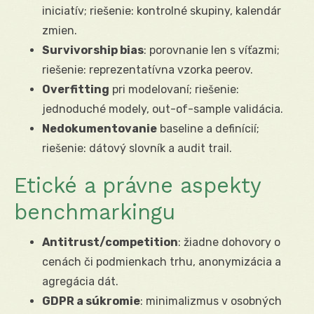
iniciatív; riešenie: kontrolné skupiny, kalendár
zmien.
Survivorship bias
: porovnanie len s víťazmi;
riešenie: reprezentatívna vzorka peerov.
Overfitting
pri modelovaní; riešenie:
jednoduché modely, out-of-sample validácia.
Nedokumentovanie
baseline a definícií;
riešenie: dátový slovník a audit trail.
Etické a právne aspekty
benchmarkingu
Antitrust/competition
: žiadne dohovory o
cenách či podmienkach trhu, anonymizácia a
agregácia dát.
GDPR a súkromie
: minimalizmus v osobných