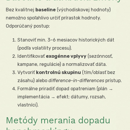
Bez kvalitnej
baseline
(východiskovej hodnoty)
nemožno spoľahlivo určiť prírastok hodnoty.
Odporúčaný postup:
Stanoviť min. 3–6 mesiacov historických dát
(podľa volatility procesu).
Identifikovať
exogénne vplyvy
(sezónnosť,
kampane, regulácie) a normalizovať dáta.
Vytvoriť
kontrolnú skupinu
(tím/oblasť bez
zásahu) alebo
difference-in-differences
prístup.
Formálne priradiť dopad opatreniam (plán →
implementácia → efekt; dátumy, rozsah,
vlastníci).
Metódy merania dopadu