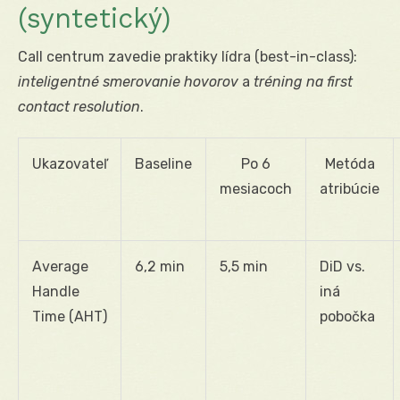
(syntetický)
Call centrum zavedie praktiky lídra (best-in-class):
inteligentné smerovanie hovorov
a
tréning na first
contact resolution
.
Ukazovateľ
Baseline
Po 6
Metóda
mesiacoch
atribúcie
Average
6,2 min
5,5 min
DiD vs.
Handle
iná
Time (AHT)
pobočka