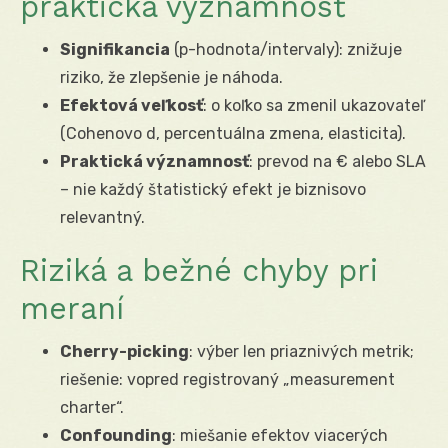
praktická významnosť
Signifikancia
(p-hodnota/intervaly): znižuje
riziko, že zlepšenie je náhoda.
Efektová veľkosť
: o koľko sa zmenil ukazovateľ
(Cohenovo d, percentuálna zmena, elasticita).
Praktická významnosť
: prevod na € alebo SLA
– nie každý štatistický efekt je biznisovo
relevantný.
Riziká a bežné chyby pri
meraní
Cherry-picking
: výber len priaznivých metrik;
riešenie: vopred registrovaný „measurement
charter“.
Confounding
: miešanie efektov viacerých