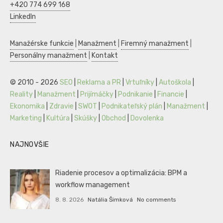
+420 774 699 168
LinkedIn
Manažérske funkcie
|
Manažment
|
Firemný manažment
|
Personálny manažment
|
Kontakt
© 2010 - 2026
SEO
|
Reklama a PR
|
Vrtuľníky
|
Autoškola
|
Reality
|
Manažment
|
Prijímáčky
|
Podnikanie
|
Financie
|
Ekonomika
|
Zdravie
|
SWOT
|
Podnikateľský plán
|
Manažment
|
Marketing
|
Kultúra
|
Skúšky
|
Obchod
|
Dovolenka
NAJNOVŠIE
Riadenie procesov a optimalizácia: BPM a
workflow management
8. 8. 2026
Natália Šimková
No comments