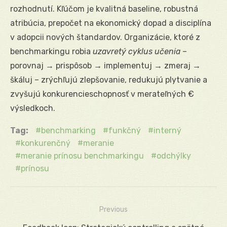
rozhodnutí. Kľúčom je kvalitná baseline, robustná
atribúcia, prepočet na ekonomický dopad a disciplína
v adopcii nových štandardov. Organizácie, ktoré z
benchmarkingu robia
uzavretý cyklus učenia
–
porovnaj → prispôsob → implementuj → zmeraj →
škáluj – zrýchľujú zlepšovanie, redukujú plytvanie a
zvyšujú konkurencieschopnosť v merateľných €
výsledkoch.
Tag:
benchmarking
funkčný
interný
konkurenčný
meranie
meranie prínosu benchmarkingu
odchýlky
prínosu
Previous
Navigácia