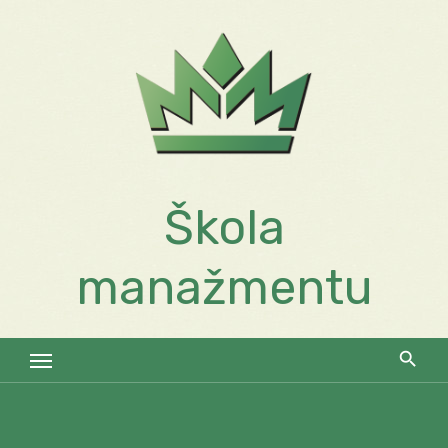
Skip
to
content
Škola
manažmentu