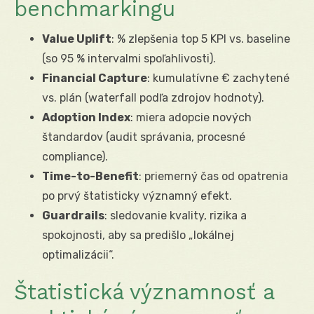
benchmarkingu
Value Uplift
: % zlepšenia top 5 KPI vs. baseline
(so 95 % intervalmi spoľahlivosti).
Financial Capture
: kumulatívne € zachytené
vs. plán (waterfall podľa zdrojov hodnoty).
Adoption Index
: miera adopcie nových
štandardov (audit správania, procesné
compliance).
Time-to-Benefit
: priemerný čas od opatrenia
po prvý štatisticky významný efekt.
Guardrails
: sledovanie kvality, rizika a
spokojnosti, aby sa predišlo „lokálnej
optimalizácii“.
Štatistická významnosť a