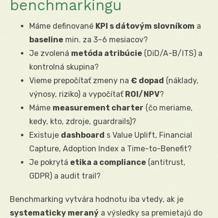
benchmarkingu
Máme definované
KPI s dátovým slovníkom
a
baseline
min. za 3–6 mesiacov?
Je zvolená
metóda atribúcie
(DiD/A-B/ITS) a
kontrolná skupina?
Vieme prepočítať zmeny na
€ dopad
(náklady,
výnosy, riziko) a vypočítať
ROI/NPV
?
Máme
measurement charter
(čo meriame,
kedy, kto, zdroje, guardrails)?
Existuje
dashboard
s Value Uplift, Financial
Capture, Adoption Index a Time-to-Benefit?
Je pokrytá
etika a compliance
(antitrust,
GDPR) a audit trail?
Benchmarking vytvára hodnotu iba vtedy, ak je
systematicky meraný
a výsledky sa premietajú do