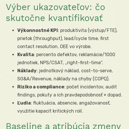
Výber ukazovateľov: čo
skutočne kvantifikovať
Výkonnostné KPI
: produktivita (výstup/FTE),
prietok (throughput), lead/cycle time, first
contact resolution, OEE vo výrobe.
Kvalita
: percento defektov, reklamácie/1000
jednotiek, NPS/CSAT, „right-first-time“.
Náklady
: jednotkový náklad, cost-to-serve,
SG&A/Revenue, náklady na chyby (COPQ).
Riziko a compliance
: počet incidentov, audit
findings, pokuty a ich pravdepodobnosť × dopad.
Ľudia
: fluktuácia, absencie, angažovanosť,
využitie kapacít kritických rolí.
Baseline a atribúcia zmeny