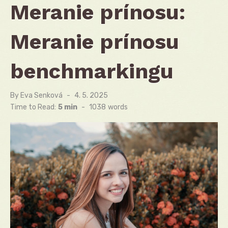
Meranie prínosu:
Meranie prínosu
benchmarkingu
By
Eva Senková
Posted
4. 5. 2025
on
Time to Read:
5 min
-
1038
words