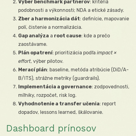
Výber benchmark partnerov
: kritériá
podobnosti a výkonnosti; NDA a etické zásady.
Zber a harmonizácia dát
: definície, mapovanie
polí, čistenie a normalizácia.
Gap analýza
a
root cause
: kde a prečo
zaostávame.
Plán opatrení
: prioritizácia podľa
impact ×
effort
, výber pilotov.
Merací plán
: baseline, metóda atribúcie (DiD/A-
B/ITS), strážne metriky (guardrails).
Implementácia a governance
: zodpovednosti,
míľniky, rozpočet, risk log.
Vyhodnotenie a transfer učenia
: report
dopadov, lessons learned, škálovanie.
Dashboard prínosov