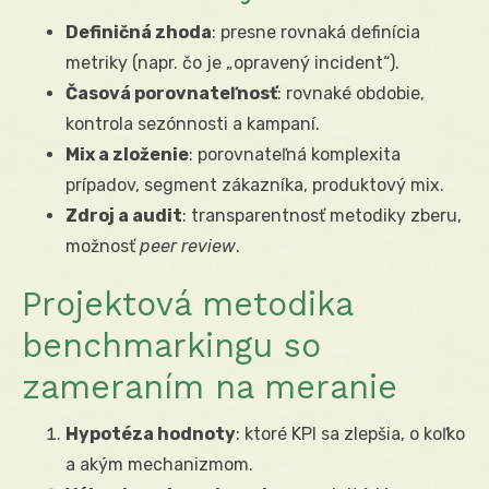
Definičná zhoda
: presne rovnaká definícia
metriky (napr. čo je „opravený incident“).
Časová porovnateľnosť
: rovnaké obdobie,
kontrola sezónnosti a kampaní.
Mix a zloženie
: porovnateľná komplexita
prípadov, segment zákazníka, produktový mix.
Zdroj a audit
: transparentnosť metodiky zberu,
možnosť
peer review
.
Projektová metodika
benchmarkingu so
zameraním na meranie
Hypotéza hodnoty
: ktoré KPI sa zlepšia, o koľko
a akým mechanizmom.