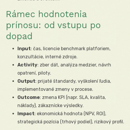
Rámec hodnotenia
prínosu: od vstupu po
dopad
Input
: čas, licencie benchmark platforiem,
konzultácie, interné zdroje.
Activity
: zber dát, analýza medzier, návrh
opatrení, piloty.
Output
: prijaté štandardy, vyškolení ľudia,
implementované zmeny v procese.
Outcome
: zmena KPI (napr. SLA, kvalita,
náklady), zákaznícke výsledky.
Impact
: ekonomická hodnota (NPV, ROI),
strategická pozícia (trhový podiel), rizikový profil.