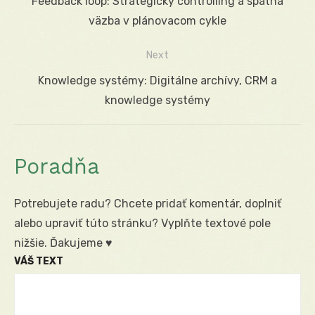
Previous
Feedback loop: Strategický controlling a spätná
v
post:
väzba v plánovacom cykle
článku
Next
Next
Knowledge systémy: Digitálne archívy, CRM a
post:
knowledge systémy
Poradňa
Potrebujete radu? Chcete pridať komentár, doplniť
alebo upraviť túto stránku? Vyplňte textové pole
nižšie. Ďakujeme ♥
VÁŠ TEXT