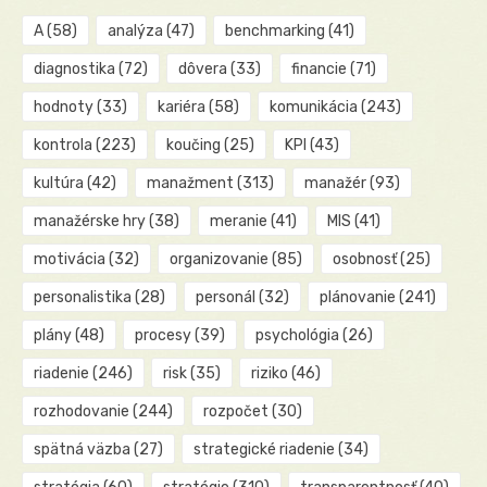
A
(58)
analýza
(47)
benchmarking
(41)
diagnostika
(72)
dôvera
(33)
financie
(71)
hodnoty
(33)
kariéra
(58)
komunikácia
(243)
kontrola
(223)
koučing
(25)
KPI
(43)
kultúra
(42)
manažment
(313)
manažér
(93)
manažérske hry
(38)
meranie
(41)
MIS
(41)
motivácia
(32)
organizovanie
(85)
osobnosť
(25)
personalistika
(28)
personál
(32)
plánovanie
(241)
plány
(48)
procesy
(39)
psychológia
(26)
riadenie
(246)
risk
(35)
riziko
(46)
rozhodovanie
(244)
rozpočet
(30)
spätná väzba
(27)
strategické riadenie
(34)