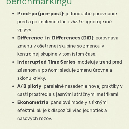
benchmarkingu
Pred–po (pre-post)
: jednoduché porovnanie
pred a po implementácii.
Riziko
: ignoruje iné
vplyvy.
Difference-in-Differences (DiD)
: porovnáva
zmenu v ošetrenej skupine so zmenou v
kontrolnej skupine v tom istom čase.
Interrupted Time Series
: modeluje trend pred
zásahom a po ňom; sleduje zmenu úrovne a
sklonu krivky.
A/B piloty
: paralelné nasadenie novej praktiky v
časti prostredia s jasnými strážnymi metrikami.
Ekonometria
: panelové modely s fixnými
efektmi, ak je k dispozícii viac jednotiek a
časových rezov.