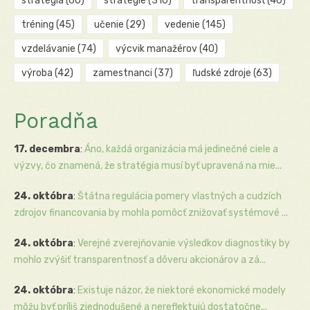
stratégia
(60)
stratégie
(310)
transparentnosť
(40)
tréning
(45)
učenie
(29)
vedenie
(145)
vzdelávanie
(74)
výcvik manažérov
(40)
výroba
(42)
zamestnanci
(37)
ľudské zdroje
(63)
Poradňa
17. decembra
:
Áno, každá organizácia má jedinečné ciele a
výzvy, čo znamená, že stratégia musí byť upravená na mie...
24. októbra
:
Štátna regulácia pomery vlastných a cudzích
zdrojov financovania by mohla pomôcť znižovať systémové ...
24. októbra
:
Verejné zverejňovanie výsledkov diagnostiky by
mohlo zvýšiť transparentnosť a dôveru akcionárov a zá...
24. októbra
:
Existuje názor, že niektoré ekonomické modely
môžu byť príliš zjednodušené a nereflektujú dostatočne...