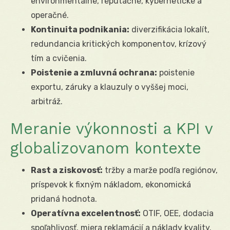
environmentálne, reputačné, kybernetické a
operačné.
Kontinuita podnikania:
diverzifikácia lokalít,
redundancia kritických komponentov, krízový
tím a cvičenia.
Poistenie a zmluvná ochrana:
poistenie
exportu, záruky a klauzuly o vyššej moci,
arbitráž.
Meranie výkonnosti a KPI v
globalizovanom kontexte
Rast a ziskovosť:
tržby a marže podľa regiónov,
príspevok k fixným nákladom, ekonomická
pridaná hodnota.
Operatívna excelentnosť:
OTIF, OEE, dodacia
spoľahlivosť, miera reklamácií a náklady kvality.