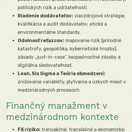
politických rizík a udržateľnosti.
Riadenie dodávateľov:
viaczdrojové stratégie,
kvalifikácia a audit dodávateľov, etické a
environmentálne štandardy.
Odolnosť reťazcov:
mapovanie rizík (prírodné
katastrofy, geopolitika, kybernetické hrozby),
zásady „just-in-case“, bezpečnostné zásoby a
digitálna sledovateľnosť.
Lean, Six Sigma a Teória obmedzení:
znižovanie variability, plytvania a úzkych miest v
medzinárodných procesoch.
Finančný manažment v
medzinárodnom kontexte
FX riziko:
transakčné, translačné a ekonomické;