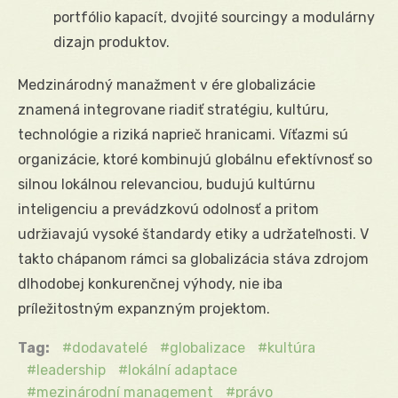
portfólio kapacít, dvojité sourcingy a modulárny
dizajn produktov.
Medzinárodný manažment v ére globalizácie
znamená integrovane riadiť stratégiu, kultúru,
technológie a riziká naprieč hranicami. Víťazmi sú
organizácie, ktoré kombinujú globálnu efektívnosť so
silnou lokálnou relevanciou, budujú kultúrnu
inteligenciu a prevádzkovú odolnosť a pritom
udržiavajú vysoké štandardy etiky a udržateľnosti. V
takto chápanom rámci sa globalizácia stáva zdrojom
dlhodobej konkurenčnej výhody, nie iba
príležitostným expanzným projektom.
Tag:
dodavatelé
globalizace
kultúra
leadership
lokální adaptace
mezinárodní management
právo