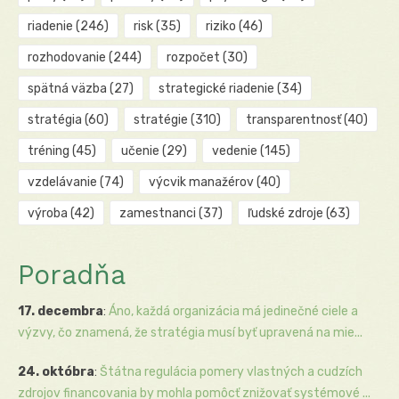
riadenie
(246)
risk
(35)
riziko
(46)
rozhodovanie
(244)
rozpočet
(30)
spätná väzba
(27)
strategické riadenie
(34)
stratégia
(60)
stratégie
(310)
transparentnosť
(40)
tréning
(45)
učenie
(29)
vedenie
(145)
vzdelávanie
(74)
výcvik manažérov
(40)
výroba
(42)
zamestnanci
(37)
ľudské zdroje
(63)
Poradňa
17. decembra
:
Áno, každá organizácia má jedinečné ciele a
výzvy, čo znamená, že stratégia musí byť upravená na mie...
24. októbra
:
Štátna regulácia pomery vlastných a cudzích
zdrojov financovania by mohla pomôcť znižovať systémové ...