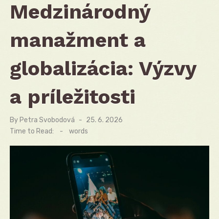
Medzinárodný
manažment a
globalizácia: Výzvy
a príležitosti
By
Petra Svobodová
Posted
25. 6. 2026
on
Time to Read:
-
words