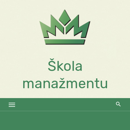
Skip
to
content
Škola
manažmentu