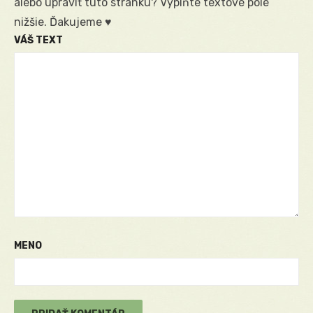
alebo upraviť túto stránku? Vyplňte textové pole
nižšie. Ďakujeme ♥
VÁŠ TEXT
MENO