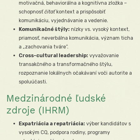
motivačná, behaviorálna a kognitívna zložka –
schopnosť
čitať
kontext a prispôsobiť
komunikáciu, vyjednávanie a vedenie.
Komunikačné štýly:
nízky vs. vysoký kontext,
priamosť, neverbálna komunikácia, význam ticha
a „zachovania tváre“.
Cross-cultural leadership:
vyvažovanie
transakčného a transformačného štýlu,
rozpoznanie lokálnych očakávaní voči autorite a
spoluúčasti.
Medzinárodné ľudské
zdroje (IHRM)
Expatriácia a repatriácia:
výber kandidátov s
vysokým CQ, podpora rodiny, programy