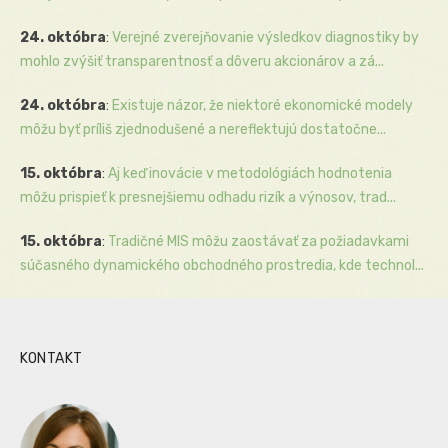
24. októbra
:
Verejné zverejňovanie výsledkov diagnostiky by
mohlo zvýšiť transparentnosť a dôveru akcionárov a zá...
24. októbra
:
Existuje názor, že niektoré ekonomické modely
môžu byť príliš zjednodušené a nereflektujú dostatočne...
15. októbra
:
Aj keď inovácie v metodológiách hodnotenia
môžu prispieť k presnejšiemu odhadu rizík a výnosov, trad...
15. októbra
:
Tradičné MIS môžu zaostávať za požiadavkami
súčasného dynamického obchodného prostredia, kde technol...
KONTAKT