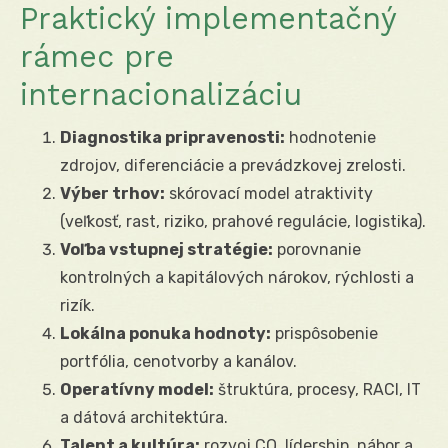
Praktický implementačný
rámec pre
internacionalizáciu
Diagnostika pripravenosti:
hodnotenie
zdrojov, diferenciácie a prevádzkovej zrelosti.
Výber trhov:
skórovací model atraktivity
(veľkosť, rast, riziko, prahové regulácie, logistika).
Voľba vstupnej stratégie:
porovnanie
kontrolných a kapitálových nárokov, rýchlosti a
rizík.
Lokálna ponuka hodnoty:
prispôsobenie
portfólia, cenotvorby a kanálov.
Operatívny model:
štruktúra, procesy, RACI, IT
a dátová architektúra.
Talent a kultúra:
rozvoj CQ, lídership, nábor a