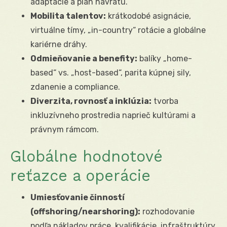
adaptácie a plán návratu.
Mobilita talentov:
krátkodobé asignácie,
virtuálne tímy, „in-country“ rotácie a globálne
kariérne dráhy.
Odmieňovanie a benefity:
balíky „home-
based“ vs. „host-based“, parita kúpnej sily,
zdanenie a compliance.
Diverzita, rovnosť a inklúzia:
tvorba
inkluzívneho prostredia naprieč kultúrami a
právnym rámcom.
Globálne hodnotové
reťazce a operácie
Umiesťovanie činností
(offshoring/nearshoring):
rozhodovanie
podľa nákladov práce, kvalifikácie, infraštruktúry,