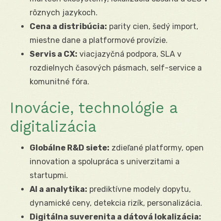
rôznych jazykoch.
Cena a distribúcia:
parity cien, šedý import,
miestne dane a platformové provízie.
Servis a CX:
viacjazyčná podpora, SLA v
rozdielnych časových pásmach, self-service a
komunitné fóra.
Inovácie, technológie a
digitalizácia
Globálne R&D siete:
zdieľané platformy, open
innovation a spolupráca s univerzitami a
startupmi.
AI a analytika:
prediktívne modely dopytu,
dynamické ceny, detekcia rizík, personalizácia.
Digitálna suverenita a dátová lokalizácia: