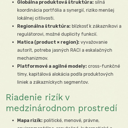
Globálna produktová štruktúra:
silná
koordinácia portfólia a synergií, riziko menšej
lokálnej citlivosti.
Regionálna štruktúra:
blízkosť k zákazníkovi a
regulátorovi, možné duplicity funkcií.
Matica (product × region):
vyvažovanie
autorít, potreba jasných RACI a eskalačných
mechanizmov.
Platformové a agilné modely:
cross-funkčné
tímy, kapitálová alokácia podľa produktových
liniek a zákazníckych segmentov.
Riadenie rizík v
medzinárodnom prostredí
Mapa rizík:
politické, menové, právne,