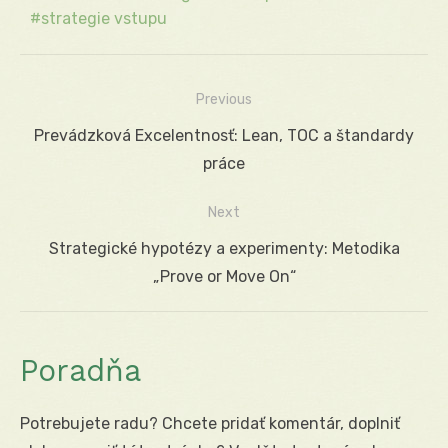
strategie vstupu
Previous
Navigácia
Previous
Prevádzková Excelentnosť: Lean, TOC a štandardy
v
post:
práce
článku
Next
Next
Strategické hypotézy a experimenty: Metodika
post:
„Prove or Move On“
Poradňa
Potrebujete radu? Chcete pridať komentár, doplniť