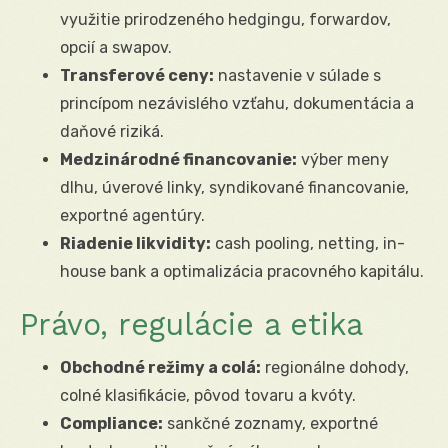
využitie prirodzeného hedgingu, forwardov,
opcií a swapov.
Transferové ceny:
nastavenie v súlade s
princípom nezávislého vzťahu, dokumentácia a
daňové riziká.
Medzinárodné financovanie:
výber meny
dlhu, úverové linky, syndikované financovanie,
exportné agentúry.
Riadenie likvidity:
cash pooling, netting, in-
house bank a optimalizácia pracovného kapitálu.
Právo, regulácie a etika
Obchodné režimy a colá:
regionálne dohody,
colné klasifikácie, pôvod tovaru a kvóty.
Compliance:
sankčné zoznamy, exportné