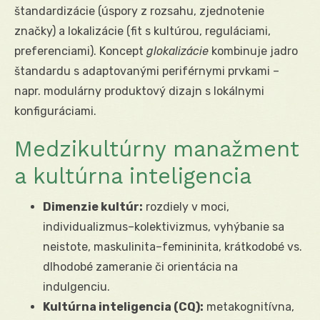
štandardizácie (úspory z rozsahu, zjednotenie
značky) a lokalizácie (fit s kultúrou, reguláciami,
preferenciami). Koncept
glokalizácie
kombinuje jadro
štandardu s adaptovanými periférnymi prvkami –
napr. modulárny produktový dizajn s lokálnymi
konfiguráciami.
Medzikultúrny manažment
a kultúrna inteligencia
Dimenzie kultúr:
rozdiely v moci,
individualizmus–kolektivizmus, vyhýbanie sa
neistote, maskulinita–femininita, krátkodobé vs.
dlhodobé zameranie či orientácia na
indulgenciu.
Kultúrna inteligencia (CQ):
metakognitívna,