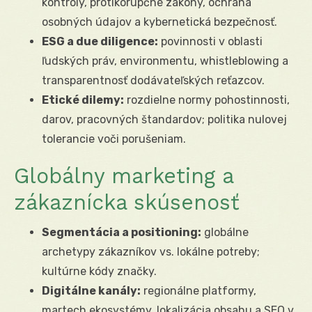
kontroly, protikorupčné zákony, ochrana
osobných údajov a kybernetická bezpečnosť.
ESG a due diligence:
povinnosti v oblasti
ľudských práv, environmentu, whistleblowing a
transparentnosť dodávateľských reťazcov.
Etické dilemy:
rozdielne normy pohostinnosti,
darov, pracovných štandardov; politika nulovej
tolerancie voči porušeniam.
Globálny marketing a
zákaznícka skúsenosť
Segmentácia a positioning:
globálne
archetypy zákazníkov vs. lokálne potreby;
kultúrne kódy značky.
Digitálne kanály:
regionálne platformy,
martech ekosystémy, lokalizácia obsahu a SEO v