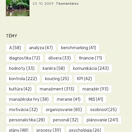
23. 10. 2009
7 komentárov
TÉMY
A
(58)
analýza
(47)
benchmarking
(41)
diagnostika
(72)
dôvera
(33)
financie
(71)
hodnoty
(33)
kariéra
(58)
komunikácia
(243)
kontrola
(222)
koučing
(25)
KPI
(42)
kultúra
(42)
manažment
(313)
manažér
(93)
manažérske hry
(38)
meranie
(41)
MIS
(41)
motivácia
(32)
organizovanie
(85)
osobnosť
(25)
personalistika
(28)
personál
(32)
plánovanie
(241)
plány
(48)
procesy
(39)
psychológia
(26)