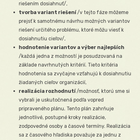
riešením dosiahnuť/,
tvorba variant riešení
/v tejto fáze môžeme
prejsť k samotnému návrhu možných variantov
riešení určitého problému, ktoré môžu viesť k
dosiahnutiu cieľov/,
hodnotenie variantov a výber najlepších
/každá jedna z možností je posudzovaná na
základe navrhnutých kritérií. Tieto kritéria
hodnotenia sa zvyčajne vzťahujú k dosiahnutiu
žiadaných cieľov organizácií,
realizácia rozhodnutí
/možnosť, ktorú sme si
vybrali je uskutočnená podľa vopred
pripraveného plánu. Tento plán zahrňuje
jednotlivé, postupné kroky realizácie,
zodpovedné osoby a časové termíny. Realizácia
sa z časového hľadiska považuje za jednu z