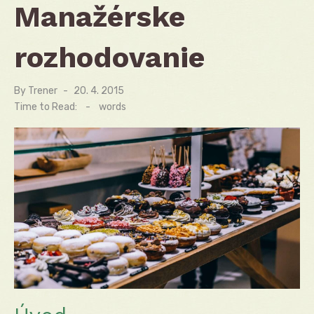
Manažérske
rozhodovanie
By
Trener
Posted
20. 4. 2015
on
Time to Read:
-
words