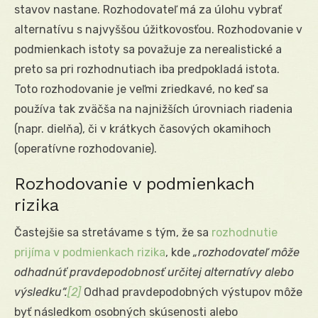
stavov nastane. Rozhodovateľ má za úlohu vybrať
alternatívu s najvyššou úžitkovosťou. Rozhodovanie v
podmienkach istoty sa považuje za nerealistické a
preto sa pri rozhodnutiach iba predpokladá istota.
Toto rozhodovanie je veľmi zriedkavé, no keď sa
používa tak zväčša na najnižších úrovniach riadenia
(napr. dielňa), či v krátkych časových okamihoch
(operatívne rozhodovanie).
Rozhodovanie v podmienkach
rizika
Častejšie sa stretávame s tým, že sa
rozhodnutie
prijíma v podmienkach rizika
, kde
„rozhodovateľ môže
odhadnúť pravdepodobnosť určitej alternatívy alebo
výsledku“.
[2]
Odhad pravdepodobných výstupov môže
byť následkom osobných skúsenosti alebo