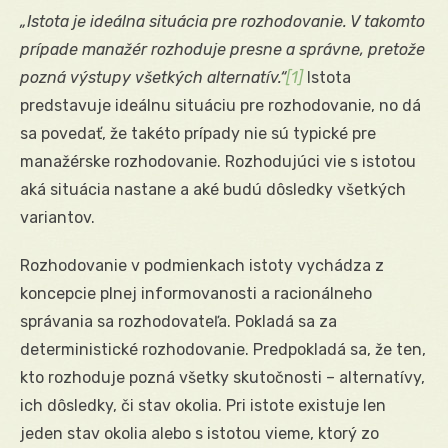
„Istota je ideálna situácia pre rozhodovanie. V takomto
prípade manažér rozhoduje presne a správne, pretože
pozná výstupy všetkých alternatív.“
[1]
Istota
predstavuje ideálnu situáciu pre rozhodovanie, no dá
sa povedať, že takéto prípady nie sú typické pre
manažérske rozhodovanie. Rozhodujúci vie s istotou
aká situácia nastane a aké budú dôsledky všetkých
variantov.
Rozhodovanie v podmienkach istoty vychádza z
koncepcie plnej informovanosti a racionálneho
správania sa rozhodovateľa. Pokladá sa za
deterministické rozhodovanie. Predpokladá sa, že ten,
kto rozhoduje pozná všetky skutočnosti – alternatívy,
ich dôsledky, či stav okolia. Pri istote existuje len
jeden stav okolia alebo s istotou vieme, ktorý zo