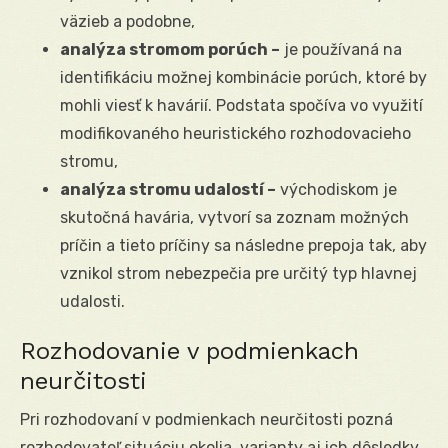
väzieb a podobne,
analýza stromom porúch –
je používaná na
identifikáciu možnej kombinácie porúch, ktoré by
mohli viesť k havárií. Podstata spočíva vo využití
modifikovaného heuristického rozhodovacieho
stromu,
analýza stromu udalostí –
východiskom je
skutočná havária, vytvorí sa zoznam možných
príčin a tieto príčiny sa následne prepoja tak, aby
vznikol strom nebezpečia pre určitý typ hlavnej
udalosti.
Rozhodovanie v podmienkach
neurčitosti
Pri rozhodovaní v podmienkach neurčitosti pozná
rozhodovateľ situáciu okolia, varianty aj ich dôsledky,