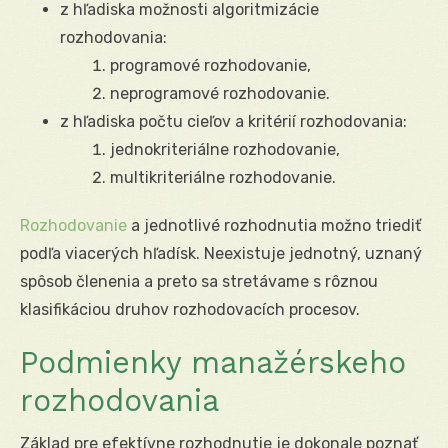
z hľadiska možnosti algoritmizácie
rozhodovania:
programové rozhodovanie,
neprogramové rozhodovanie.
z hľadiska počtu cieľov a kritérií rozhodovania:
jednokriteriálne rozhodovanie,
multikriteriálne rozhodovanie.
Rozhodovanie
a jednotlivé rozhodnutia možno triediť
podľa viacerých hľadísk. Neexistuje jednotný, uznaný
spôsob členenia a preto sa stretávame s rôznou
klasifikáciou druhov rozhodovacích procesov.
Podmienky manažérskeho
rozhodovania
Základ pre efektívne rozhodnutie je dokonale poznať