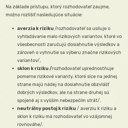
Na základe prístupu, ktorý rozhodovateľ zaujme,
možno rozlíšiť nasledujúce situácie:
averzia k riziku
/rozhodovateľ sa usiluje o
vyhľadávanie malo rizikových variantov, ktoré vo
všeobecnosti zaručujú dosiahnutie výsledkov a
zároveň o vyhnutie sa výberu značne rizikových
variantov/,
sklon k riziku /
rozhodovateľ uprednostňuje
pomerne rizikové varianty, ktoré síce na jednej
strane majú nádej na dosiahnutie obzvlášť
dobrých výsledkov, ale na strane druhej sú
spojené aj s vyšším nebezpečím strát/,
neutrálny postoj k riziku
/ averziu k riziku a
sklon k riziku má rozhodovateľ vo vzájomnej
rovnováhe/.