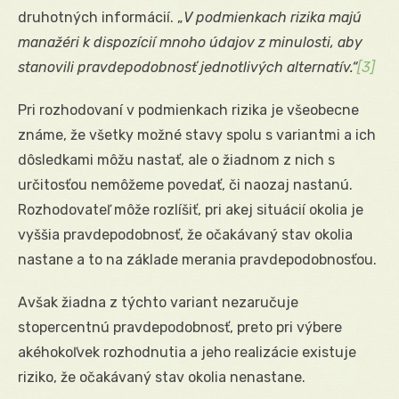
druhotných informácií. „
V podmienkach rizika majú
manažéri k dispozícií mnoho údajov z minulosti, aby
stanovili pravdepodobnosť jednotlivých alternatív.“
[3]
Pri rozhodovaní v podmienkach rizika je všeobecne
známe, že všetky možné stavy spolu s variantmi a ich
dôsledkami môžu nastať, ale o žiadnom z nich s
určitosťou nemôžeme povedať, či naozaj nastanú.
Rozhodovateľ môže rozlíšiť, pri akej situácií okolia je
vyššia pravdepodobnosť, že očakávaný stav okolia
nastane a to na základe merania pravdepodobnosťou.
Avšak žiadna z týchto variant nezaručuje
stopercentnú pravdepodobnosť, preto pri výbere
akéhokoľvek rozhodnutia a jeho realizácie existuje
riziko, že očakávaný stav okolia nenastane.