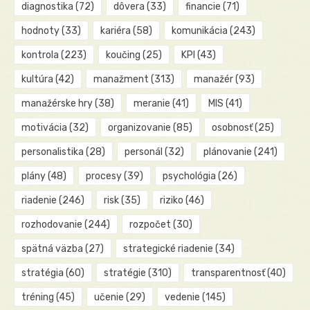
diagnostika
(72)
dôvera
(33)
financie
(71)
hodnoty
(33)
kariéra
(58)
komunikácia
(243)
kontrola
(223)
koučing
(25)
KPI
(43)
kultúra
(42)
manažment
(313)
manažér
(93)
manažérske hry
(38)
meranie
(41)
MIS
(41)
motivácia
(32)
organizovanie
(85)
osobnosť
(25)
personalistika
(28)
personál
(32)
plánovanie
(241)
plány
(48)
procesy
(39)
psychológia
(26)
riadenie
(246)
risk
(35)
riziko
(46)
rozhodovanie
(244)
rozpočet
(30)
spätná väzba
(27)
strategické riadenie
(34)
stratégia
(60)
stratégie
(310)
transparentnosť
(40)
tréning
(45)
učenie
(29)
vedenie
(145)