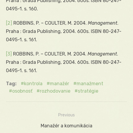
Praha : Grada Publishing, 2004. 600s. ISBN 80-247-
0495-1. s. 160.
[2]
ROBBINS, P. – COULTER, M. 2004.
Management
.
Praha : Grada Publishing, 2004. 600s. ISBN 80-247-
0495-1. s. 161.
[3]
ROBBINS, P. – COULTER, M. 2004.
Management
.
Praha : Grada Publishing, 2004. 600s. ISBN 80-247-
0495-1. s. 161.
Tag:
kontrola
manažér
manažment
osobnosť
rozhodovanie
stratégie
Previous
Navigácia
Previous
Manažér a komunikácia