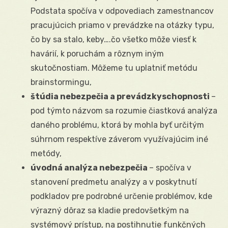
Podstata spočíva v odpovediach zamestnancov
pracujúcich priamo v prevádzke na otázky typu,
čo by sa stalo, keby….čo všetko môže viesť k
havárií, k poruchám a rôznym iným
skutočnostiam. Môžeme tu uplatniť metódu
brainstormingu,
štúdia nebezpečia a prevádzkyschopnosti
–
pod týmto názvom sa rozumie čiastková analýza
daného problému, ktorá by mohla byť určitým
súhrnom respektíve záverom využívajúcim iné
metódy,
úvodná analýza nebezpečia
– spočíva v
stanovení predmetu analýzy a v poskytnutí
podkladov pre podrobné určenie problémov, kde
výrazný dôraz sa kladie predovšetkým na
systémový prístup, na postihnutie funkčných