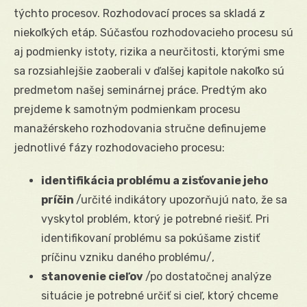
týchto procesov. Rozhodovací proces sa skladá z
niekoľkých etáp. Súčasťou rozhodovacieho procesu sú
aj podmienky istoty, rizika a neurčitosti, ktorými sme
sa rozsiahlejšie zaoberali v ďalšej kapitole nakoľko sú
predmetom našej seminárnej práce. Predtým ako
prejdeme k samotným podmienkam procesu
manažérskeho rozhodovania stručne definujeme
jednotlivé fázy rozhodovacieho procesu:
identifikácia problému a zisťovanie jeho
príčin
/určité indikátory upozorňujú nato, že sa
vyskytol problém, ktorý je potrebné riešiť. Pri
identifikovaní problému sa pokúšame zistiť
príčinu vzniku daného problému/,
stanovenie cieľov
/po dostatočnej analýze
situácie je potrebné určiť si cieľ, ktorý chceme