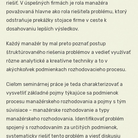
riešiť. V úspešných firmách je rola manažéra
považovaná hlavne ako rola riešiteľa problému, ktorý
odstraňuje prekážky stojace firme v ceste k
dosahovaniu lepších výsledkov.
Každý manažér by mal preto poznať postup
štruktúrovaného riešenia problémov a vedieť využívať
rôzne analytické a kreatívne techniky a to v
akýchkoľvek podmienkach rozhodovacieho procesu.
Cieľom seminárnej práce je teda charakterizovať a
vysvetliť základné pojmy týkajúce sa podmienok
procesu manažérskeho rozhodovania a pojmy s tým
súvisiace – manažérske rozhodovanie a typy
manažérskeho rozhodovania. Identifikovať problém
spojený s rozhodovaním za určitých podmienok,
systematicky riešiť tento problém a viesť diskusiu