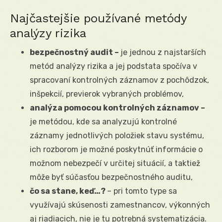
Najčastejšie používané metódy
analýzy rizika
bezpečnostný audit –
je jednou z najstarších
metód analýzy rizika a jej podstata spočíva v
spracovaní kontrolných záznamov z pochôdzok,
inšpekcií, previerok vybraných problémov,
analýza pomocou kontrolných záznamov –
je metódou, kde sa analyzujú kontrolné
záznamy jednotlivých položiek stavu systému,
ich rozborom je možné poskytnúť informácie o
možnom nebezpečí v určitej situácií, a taktiež
môže byť súčasťou bezpečnostného auditu,
čo sa stane, keď…?
– pri tomto type sa
využívajú skúsenosti zamestnancov, výkonných
aj riadiacich, nie je tu potrebná systematizácia.