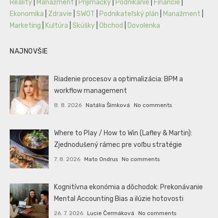
Reality
|
Manažment
|
Prijímáčky
|
Podnikanie
|
Financie
|
Ekonomika
|
Zdravie
|
SWOT
|
Podnikateľský plán
|
Manažment
|
Marketing
|
Kultúra
|
Skúšky
|
Obchod
|
Dovolenka
NAJNOVŠIE
Riadenie procesov a optimalizácia: BPM a
workflow management
8. 8. 2026
Natália Šimková
No comments
Where to Play / How to Win (Lafley & Martin):
Zjednodušený rámec pre voľbu stratégie
7. 8. 2026
Mato Ondrus
No comments
Kognitívna ekonómia a dôchodok: Prekonávanie
Mental Accounting Bias a ilúzie hotovosti
26. 7. 2026
Lucie Čermáková
No comments