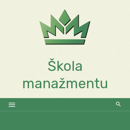
Skip
to
content
Škola
manažmentu