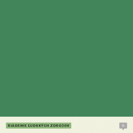
RIADENIE ĽUDSKÝCH ZDROJOV
0