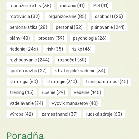
manažérske hry
(38)
meranie
(41)
MIS
(41)
motivácia
(32)
organizovanie
(85)
osobnosť
(25)
personalistika
(28)
personál
(32)
plánovanie
(241)
plány
(48)
procesy
(39)
psychológia
(26)
riadenie
(246)
risk
(35)
riziko
(46)
rozhodovanie
(244)
rozpočet
(30)
spätná väzba
(27)
strategické riadenie
(34)
stratégia
(60)
stratégie
(310)
transparentnosť
(40)
tréning
(45)
učenie
(29)
vedenie
(145)
vzdelávanie
(74)
výcvik manažérov
(40)
výroba
(42)
zamestnanci
(37)
ľudské zdroje
(63)
Poradňa