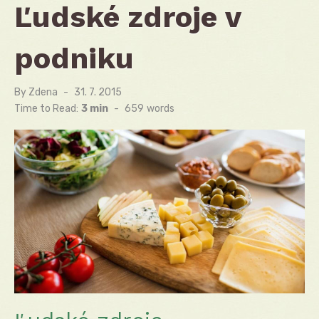
Ľudské zdroje v
podniku
By
Zdena
Posted
31. 7. 2015
on
Time to Read:
3 min
-
659
words