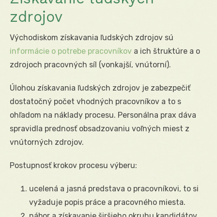
zdrojov
Východiskom získavania ľudských zdrojov sú
informácie o potrebe pracovníkov
a ich štruktúre a o
zdrojoch pracovných síl (vonkajší, vnútorní).
Úlohou získavania ľudských zdrojov je zabezpečiť
dostatočný počet vhodných pracovníkov a to s
ohľadom na náklady procesu. Personálna prax dáva
spravidla prednosť obsadzovaniu voľných miest z
vnútorných zdrojov.
Postupnosť krokov procesu výberu:
ucelená a jasná predstava o pracovníkovi, to si
vyžaduje popis práce a pracovného miesta.
nábor a získavanie širšieho okruhu kandidátov