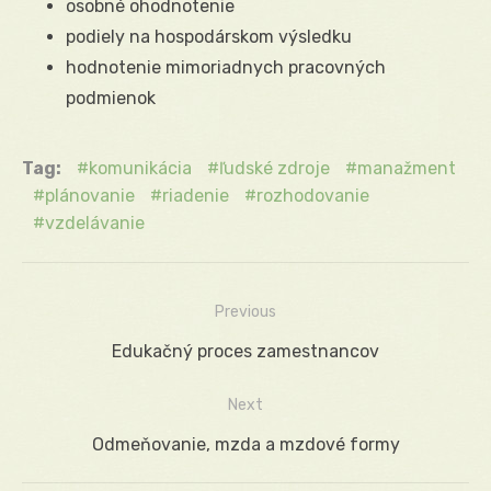
osobné ohodnotenie
podiely na hospodárskom výsledku
hodnotenie mimoriadnych pracovných
podmienok
Tag:
komunikácia
ľudské zdroje
manažment
plánovanie
riadenie
rozhodovanie
vzdelávanie
Previous
Navigácia
Previous
Edukačný proces zamestnancov
v
post:
Next
článku
Next
Odmeňovanie, mzda a mzdové formy
post: