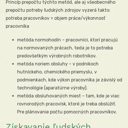
Princíp prepočtu týchto metód, ale aj všeobecného
prepočtu potreby ľudských zdrojov vyzerá takto:
potreba pracovníkov = objem práce/výkonnosť
pracovníka
metóda normohodín – pracovníci, ktorí pracujú
na normovaných prácach, teda je to potreba
predovšetkým výrobných robotníkov.
metóda noriem obsluhy – v podnikoch
hutníckeho, chemického priemyslu, v
podmienkach, kde výkon pracovníka je závislý od
technológie (aparatúrne výroby).
metóda obsluhovaných miest – tam, kde je viac
rovnorodých pracovísk, ktoré je treba obslúžiť.
Pre plánovanie počtu pomocných pracovníkov.
Získavanie ľudských