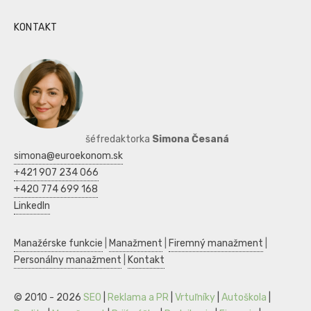
KONTAKT
šéfredaktorka
Simona Česaná
simona@euroekonom.sk
+421 907 234 066
+420 774 699 168
LinkedIn
Manažérske funkcie
|
Manažment
|
Firemný manažment
|
Personálny manažment
|
Kontakt
© 2010 - 2026
SEO
|
Reklama a PR
|
Vrtuľníky
|
Autoškola
|