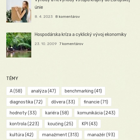
únie
8. 4. 2023
8 komentárov
Hospodárska kríza a cyklický vývoj ekonomiky
23. 10. 2009
7 komentárov
TÉMY
A
(58)
analýza
(47)
benchmarking
(41)
diagnostika
(72)
dôvera
(33)
financie
(71)
hodnoty
(33)
kariéra
(58)
komunikácia
(243)
kontrola
(223)
koučing
(25)
KPI
(43)
kultúra
(42)
manažment
(313)
manažér
(93)