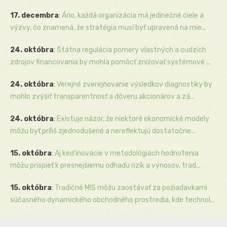
17. decembra
:
Áno, každá organizácia má jedinečné ciele a
výzvy, čo znamená, že stratégia musí byť upravená na mie...
24. októbra
:
Štátna regulácia pomery vlastných a cudzích
zdrojov financovania by mohla pomôcť znižovať systémové ...
24. októbra
:
Verejné zverejňovanie výsledkov diagnostiky by
mohlo zvýšiť transparentnosť a dôveru akcionárov a zá...
24. októbra
:
Existuje názor, že niektoré ekonomické modely
môžu byť príliš zjednodušené a nereflektujú dostatočne...
15. októbra
:
Aj keď inovácie v metodológiách hodnotenia
môžu prispieť k presnejšiemu odhadu rizík a výnosov, trad...
15. októbra
:
Tradičné MIS môžu zaostávať za požiadavkami
súčasného dynamického obchodného prostredia, kde technol...