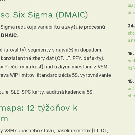
dia
 so Six Sigma (DMAIC)
dôv
24.
ix Sigma redukuje variabilitu a zvyšuje procesnú
eko
e
DMAIC
:
a n
tériá kvality), segmenty s najväčším dopadom.
15.
onzistentné zbery dát (CT, LT, FPY, defekty).
hod
5x Prečo, rybia kosť) nad úzkymi miestami z VSM.
rizí
ava WIP limitov, štandardizácia 5S, vyrovnávanie
15.
pož
ule, SLE, SPC karty, auditná kadencia 5S.
obc
apa: 12 týždňov k
om
y VSM súčasného stavu, baseline metrík (LT, CT,