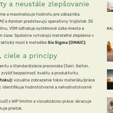
y a neustále zlepšovanie
nie a maximalizuje hodnotu pre zákazníka.
M)
a
Kanban
predstavujú operatívny trojlístok: 5S
iplínu, VSM odhaľuje systémové úzke miesta a
NA
om čase. Spoločne vytvárajú merateľné zlepšenia v
 praktický most k metodike
Six Sigma (DMAIC)
.
 ciele a princípy
u a štandardizácie pracoviska (Seiri, Seiton,
 zvýšiť bezpečnosť, kvalitu a produktivitu.
toku):
vizuálne zobrazenie tokov materiálu/práce
e; identifikuje hodnototvorné a nehodnototvorné
pull
) s WIP limitmi a vizualizáciou práce; skracuje
zuje prietok.