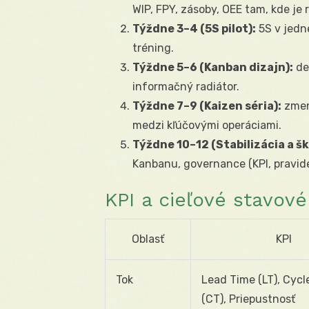
WIP, FPY, zásoby, OEE tam, kde je 
Týždne 3–4 (5S pilot):
5S v jedne
tréning.
Týždne 5–6 (Kanban dizajn):
def
informačný radiátor.
Týždne 7–9 (Kaizen séria):
zmen
medzi kľúčovými operáciami.
Týždne 10–12 (Stabilizácia a šk
Kanbanu, governance (KPI, pravidel
KPI a cieľové stavov
Oblasť
KPI
Tok
Lead Time (LT), Cycl
(CT), Priepustnosť