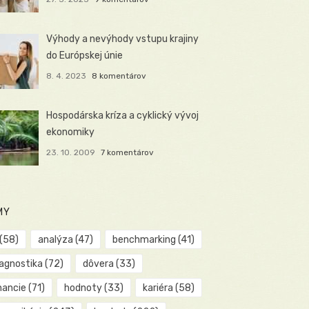
Výhody a nevýhody vstupu krajiny
do Európskej únie
8. 4. 2023
8 komentárov
Hospodárska kríza a cyklický vývoj
ekonomiky
23. 10. 2009
7 komentárov
MY
(58)
analýza
(47)
benchmarking
(41)
iagnostika
(72)
dôvera
(33)
nancie
(71)
hodnoty
(33)
kariéra
(58)