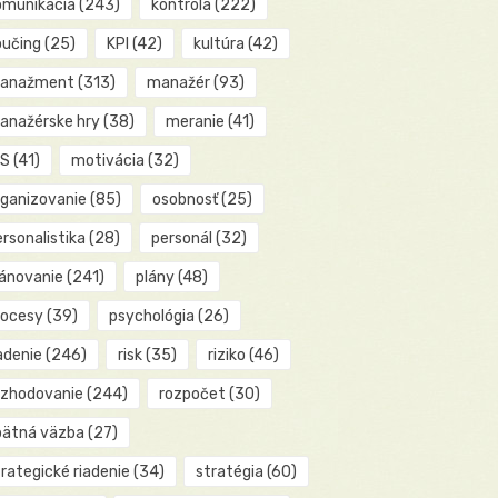
omunikácia
(243)
kontrola
(222)
oučing
(25)
KPI
(42)
kultúra
(42)
anažment
(313)
manažér
(93)
anažérske hry
(38)
meranie
(41)
IS
(41)
motivácia
(32)
rganizovanie
(85)
osobnosť
(25)
rsonalistika
(28)
personál
(32)
lánovanie
(241)
plány
(48)
rocesy
(39)
psychológia
(26)
adenie
(246)
risk
(35)
riziko
(46)
ozhodovanie
(244)
rozpočet
(30)
pätná väzba
(27)
rategické riadenie
(34)
stratégia
(60)