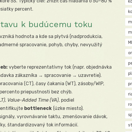
óre 5S. Typický cieľ: znížiť čas hľadania o 50–80 %
k
esiatky percent.
k
stavu k budúcemu toku
m
m
vzniká hodnota a kde sa plytvá (nadprodukcia,
M
admerné spracovanie, pohyb, chyby, nevyužitý
o
pe
ieb:
vyberte reprezentatívny tok (napr. objednávka
p
adavka zákazníka → spracovanie → uzavretie).
racovania (CT), časy čakania (WT), zásoby/WIP,
p
 percento priepustnosti bez chýb.
ri
LT)
,
Value-Added Time (VA)
, podiel
r
entifikujte
bottleneck
(úzke miesto).
s
ignály, vyrovnávanie taktu, zmenšovanie dávok,
ky, štandardizovaný tok informácií.
st