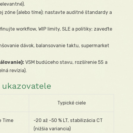
relevantné).
j zóne (alebo tíme); nastavte auditné štandardy a
inujte workflow, WIP limity, SLE a politiky; zaveďte
šovanie dávok, balansovanie taktu, supermarket
álovanie):
VSM budúceho stavu, rozšírenie 5S a
ná revízia).
é ukazovatele
Typické ciele
e Time
-20 až -50 % LT, stabilizácia CT
(nižšia variancia)