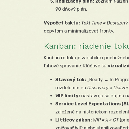
Realizačný plán:
zoznam Kaizen i
90 dňový plán.
Výpočet taktu:
Takt Time = Dostupný
dopytom a minimalizovať fronty.
Kanban: riadenie tok
Kanban redukuje variabilitu priebežnéh
ťahové správanie. Kľúčové sú
vizualiz
Stavový tok:
„Ready → In Progr
rozdelením na
Discovery
a
Deliver
WIP limity:
nastavujú sa najmä na
Service Level Expectations (SL
založené na historickom rozdelení
Littleov zákon:
WIP = λ × CT
(pri
znižovať WIP alebo stabilizovať prí