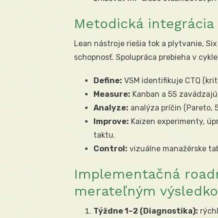
Metodická integrácia
Lean nástroje riešia tok a plytvanie, S
schopnosť. Spolupráca prebieha v cykl
Define:
VSM identifikuje CTQ (kri
Measure:
Kanban a 5S zavádzajú k
Analyze:
analýza príčin (Pareto, 
Improve:
Kaizen experimenty, úpr
taktu.
Control:
vizuálne manažérske tab
Implementačná roadm
merateľným výsledk
Týždne 1–2 (Diagnostika):
rýchl