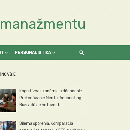
a manažmentu
NT
PERSONALISTIKA
JNOVŠIE
Kognitívna ekonómia a dôchodok:
Prekonávanie Mental Accounting
Bias a ilúzie hotovosti
Dilema sporenia: Komparácia