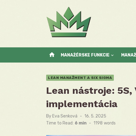
Skip
to
content
home
MANAŽÉRSKE FUNKCIE
MANA
LEAN MANAŽMENT A SIX SIGMA
Lean nástroje: 5S,
implementácia
By
Eva Senková
Posted
16. 5. 2025
on
Time to Read:
6 min
-
1198
words