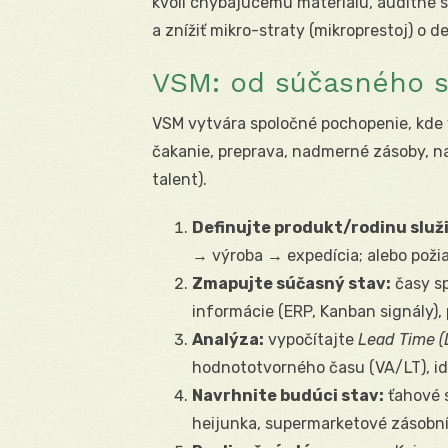
kvôli chýbajúcemu materiálu, auditné sk
a znížiť mikro-straty (mikroprestoj) o d
VSM: od súčasného 
VSM vytvára spoločné pochopenie, kde 
čakanie, preprava, nadmerné zásoby, n
talent).
Definujte produkt/rodinu služ
→ výroba → expedícia; alebo poži
Zmapujte súčasný stav:
časy sp
informácie (ERP, Kanban signály),
Analýza:
vypočítajte
Lead Time (
hodnototvorného času (VA/LT), id
Navrhnite budúci stav:
ťahové s
heijunka, supermarketové zásobní