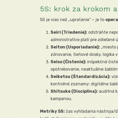
5S: krok za krokom a
5S je viac než „upratanie“ – je to
opera
Seiri (Triedenie):
odstráňte nepo
administratíve platí pre zdieľané 
Seiton (Usporiadanie):
„miesto 
zónovanie, tieňové dosky, logika 
Seiso (Čistenie):
inšpekčné čisten
opotrebovanie, neaktuálne šablóny
Seiketsu (Štandardizácia):
viz
kontrolné zoznamy; digitálne šab
Shitsuke (Disciplína):
auditná ka
kampanou.
Metriky 5S:
čas vyhľadania nástroja/d