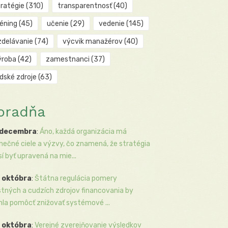
tratégie
(310)
transparentnosť
(40)
réning
(45)
učenie
(29)
vedenie
(145)
zdelávanie
(74)
výcvik manažérov
(40)
ýroba
(42)
zamestnanci
(37)
udské zdroje
(63)
oradňa
 decembra
:
Áno, každá organizácia má
inečné ciele a výzvy, čo znamená, že stratégia
í byť upravená na mie...
 októbra
:
Štátna regulácia pomery
stných a cudzích zdrojov financovania by
la pomôcť znižovať systémové ...
 októbra
:
Verejné zverejňovanie výsledkov