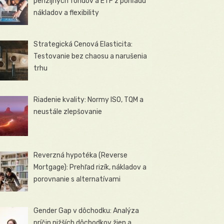
penzijných fondov a ETF z pohľadu
nákladov a flexibility
Strategická Cenová Elasticita:
Testovanie bez chaosu a narušenia
trhu
Riadenie kvality: Normy ISO, TQM a
neustále zlepšovanie
Reverzná hypotéka (Reverse
Mortgage): Prehľad rizík, nákladov a
porovnanie s alternatívami
Gender Gap v dôchodku: Analýza
príčin nižších dôchodkov žien a