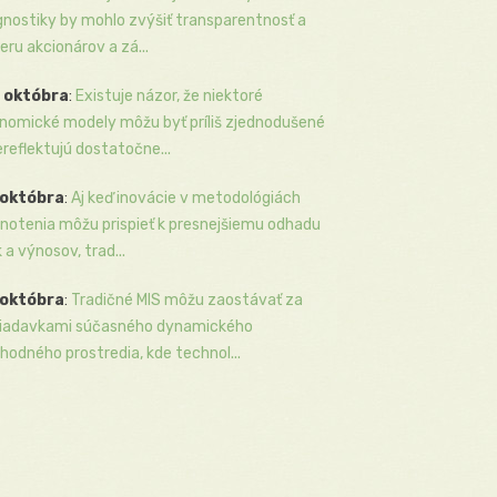
gnostiky by mohlo zvýšiť transparentnosť a
eru akcionárov a zá...
 októbra
:
Existuje názor, že niektoré
nomické modely môžu byť príliš zjednodušené
ereflektujú dostatočne...
 októbra
:
Aj keď inovácie v metodológiách
notenia môžu prispieť k presnejšiemu odhadu
k a výnosov, trad...
 októbra
:
Tradičné MIS môžu zaostávať za
iadavkami súčasného dynamického
hodného prostredia, kde technol...