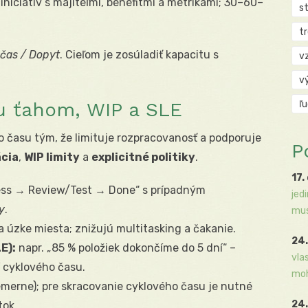
niciatív s majiteľmi, benefitmi a metrikami; 30–60–
s
t
 čas / Dopyt
. Cieľom je zosúladiť kapacitu s
v
v
u ťahom, WIP a SLE
ľ
o času tým, že limituje rozpracovanosť a podporuje
P
ácia
,
WIP limity
a
explicitné politiky
.
17.
ess → Review/Test → Done“ s prípadným
jed
y
.
mus
 úzke miesta; znižujú multitasking a čakanie.
24.
E):
napr. „85 % položiek dokončíme do 5 dní“ –
vla
 cyklového času.
moh
emerne); pre skracovanie cyklového času je nutné
24.
tok.