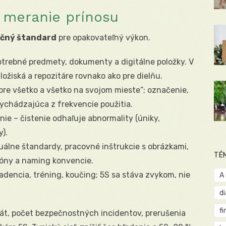
 meranie prínosu
čný štandard
pre opakovateľný výkon.
trebné predmety, dokumenty a digitálne položky. V
úložiská a repozitáre rovnako ako pre dielňu.
pre všetko a všetko na svojom mieste“; označenie,
vychádzajúca z frekvencie použitia.
ie – čistenie odhaľuje abnormality (úniky,
).
uálne štandardy, pracovné inštrukcie s obrázkami,
TÉ
lóny a naming konvencie.
dencia, tréning, koučing; 5S sa stáva zvykom, nie
A
d
fi
át, počet bezpečnostných incidentov, prerušenia