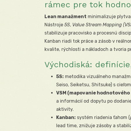
rámec pre tok hodnot
Lean manažment
minimalizuje plytva
Nástroje
5S
,
Value Stream Mapping (VS
stabilizuje pracovisko a procesnú disc
Kanban riadi tok práce a zásob v reáln
kvalite, rýchlosti a nákladoch a tvoria
Východiská: definície,
5S:
metodika vizuálneho manažment
Seiso, Seiketsu, Shitsuke) s cieľom
VSM (mapovanie hodnotového 
a informácií od dopytu po dodani
aktivity.
Kanban:
systém riadenia ťahom (
lead time, znižuje zásoby a stabili