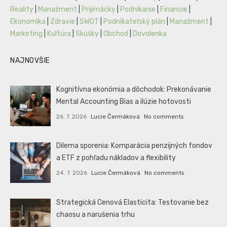
Reality
|
Manažment
|
Prijímáčky
|
Podnikanie
|
Financie
|
Ekonomika
|
Zdravie
|
SWOT
|
Podnikateľský plán
|
Manažment
|
Marketing
|
Kultúra
|
Skúšky
|
Obchod
|
Dovolenka
NAJNOVŠIE
Kognitívna ekonómia a dôchodok: Prekonávanie
Mental Accounting Bias a ilúzie hotovosti
26. 7. 2026
Lucie Čermáková
No comments
Dilema sporenia: Komparácia penzijných fondov
a ETF z pohľadu nákladov a flexibility
24. 7. 2026
Lucie Čermáková
No comments
Strategická Cenová Elasticita: Testovanie bez
chaosu a narušenia trhu