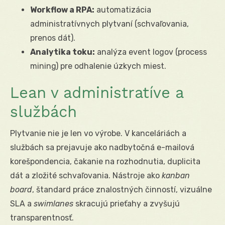
Workflow a RPA:
automatizácia
administratívnych plytvaní (schvaľovania,
prenos dát).
Analytika toku:
analýza event logov (process
mining) pre odhalenie úzkych miest.
Lean v administratíve a
službách
Plytvanie nie je len vo výrobe. V kanceláriách a
službách sa prejavuje ako nadbytočná e-mailová
korešpondencia, čakanie na rozhodnutia, duplicita
dát a zložité schvaľovania. Nástroje ako
kanban
board
, štandard práce znalostných činností, vizuálne
SLA a
swimlanes
skracujú prieťahy a zvyšujú
transparentnosť.