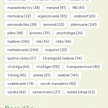
manažérske hry
(38)
meranie
(41)
MIS
(41)
motivácia
(32)
organizovanie
(85)
osobnosť
(25)
personalistika
(28)
personál
(32)
plánovanie
(241)
plány
(48)
procesy
(39)
psychológia
(26)
riadenie
(246)
risk
(35)
riziko
(46)
rozhodovanie
(244)
rozpočet
(30)
spätná väzba
(27)
strategické riadenie
(34)
stratégia
(60)
stratégie
(310)
transparentnosť
(40)
tréning
(45)
učenie
(29)
vedenie
(145)
vzdelávanie
(74)
výcvik manažérov
(40)
výroba
(42)
zamestnanci
(37)
ľudské zdroje
(63)