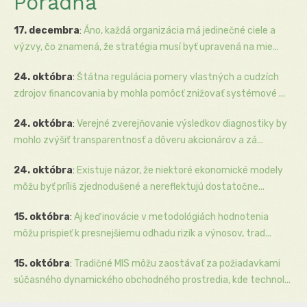
Poradňa
17. decembra
:
Áno, každá organizácia má jedinečné ciele a
výzvy, čo znamená, že stratégia musí byť upravená na mie...
24. októbra
:
Štátna regulácia pomery vlastných a cudzích
zdrojov financovania by mohla pomôcť znižovať systémové ...
24. októbra
:
Verejné zverejňovanie výsledkov diagnostiky by
mohlo zvýšiť transparentnosť a dôveru akcionárov a zá...
24. októbra
:
Existuje názor, že niektoré ekonomické modely
môžu byť príliš zjednodušené a nereflektujú dostatočne...
15. októbra
:
Aj keď inovácie v metodológiách hodnotenia
môžu prispieť k presnejšiemu odhadu rizík a výnosov, trad...
15. októbra
:
Tradičné MIS môžu zaostávať za požiadavkami
súčasného dynamického obchodného prostredia, kde technol...