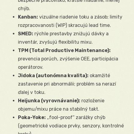
bezpečné pracovisko, kratšie hľadanie, menej
chýb.
Kanban:
vizuálne riadenie toku a zásob; limity
rozpracovanosti (WIP) skracujú lead time.
SMED:
rýchle prestavby znižujú dávky a
inventár, zvyšujú flexibilitu mixu.
TPM (Total Productive Maintenance):
prevencia porúch, zvýšenie OEE, participácia
operátorov.
Jidoka (autonómna kvalita):
okamžité
zastavenie pri abnormálii; problém sa nerazí
ďalej v toku.
Heijunka (vyrovnávanie):
rozloženie
objemu/mixu práce na stabilný takt.
Poka-Yoke:
„fool-proof“ zarážky chýb
(geometrické vodiace prvky, senzory, kontrolné