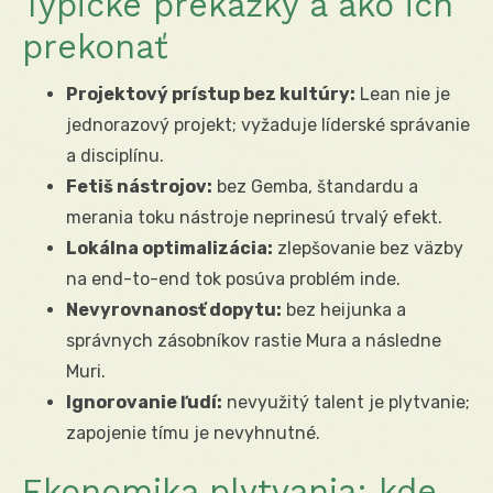
Typické prekážky a ako ich
prekonať
Projektový prístup bez kultúry:
Lean nie je
jednorazový projekt; vyžaduje líderské správanie
a disciplínu.
Fetiš nástrojov:
bez Gemba, štandardu a
merania toku nástroje neprinesú trvalý efekt.
Lokálna optimalizácia:
zlepšovanie bez väzby
na end-to-end tok posúva problém inde.
Nevyrovnanosť dopytu:
bez heijunka a
správnych zásobníkov rastie Mura a následne
Muri.
Ignorovanie ľudí:
nevyužitý talent je plytvanie;
zapojenie tímu je nevyhnutné.
Ekonomika plytvania: kde