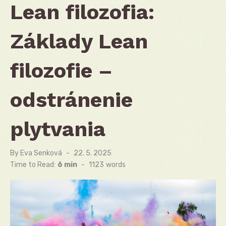
Lean filozofia:
Základy Lean
filozofie –
odstránenie
plytvania
By
Eva Senková
Posted
22. 5. 2025
on
Time to Read:
6 min
-
1123
words