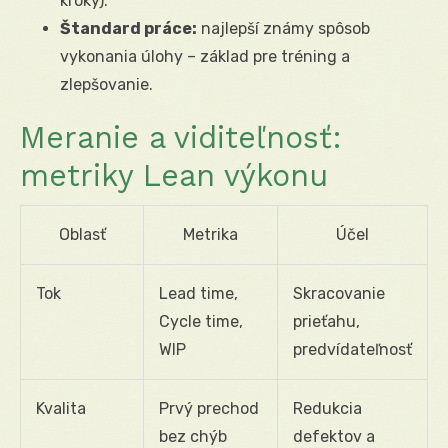
kroky).
Štandard práce:
najlepší známy spôsob
vykonania úlohy – základ pre tréning a
zlepšovanie.
Meranie a viditeľnosť:
metriky Lean výkonu
Oblasť
Metrika
Účel
Tok
Lead time,
Skracovanie
Cycle time,
prieťahu,
WIP
predvídateľnosť
Kvalita
Prvý prechod
Redukcia
bez chýb
defektov a