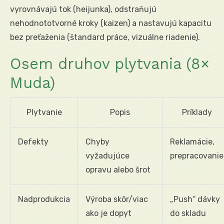
vyrovnávajú tok (heijunka), odstraňujú
nehodnototvorné kroky (kaizen) a nastavujú kapacitu
bez preťaženia (štandard práce, vizuálne riadenie).
Osem druhov plytvania (8×
Muda)
Plytvanie
Popis
Príklady
Defekty
Chyby
Reklamácie,
vyžadujúce
prepracovanie
opravu alebo šrot
Nadprodukcia
Výroba skôr/viac
„Push“ dávky
ako je dopyt
do skladu