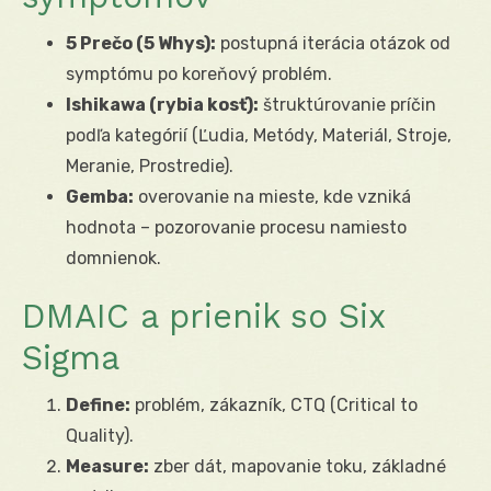
5 Prečo (5 Whys):
postupná iterácia otázok od
symptómu po koreňový problém.
Ishikawa (rybia kosť):
štruktúrovanie príčin
podľa kategórií (Ľudia, Metódy, Materiál, Stroje,
Meranie, Prostredie).
Gemba:
overovanie na mieste, kde vzniká
hodnota – pozorovanie procesu namiesto
domnienok.
DMAIC a prienik so Six
Sigma
Define:
problém, zákazník, CTQ (Critical to
Quality).
Measure:
zber dát, mapovanie toku, základné