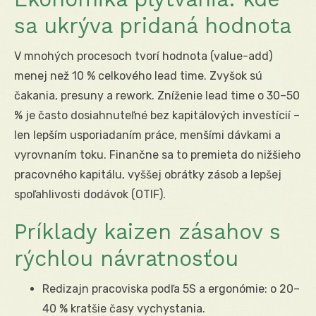
sa ukrýva pridaná hodnota
V mnohých procesoch tvorí hodnota (value-add)
menej než 10 % celkového lead time. Zvyšok sú
čakania, presuny a rework. Zníženie lead time o 30–50
% je často dosiahnuteľné bez kapitálových investícií –
len lepším usporiadaním práce, menšími dávkami a
vyrovnaním toku. Finančne sa to premieta do nižšieho
pracovného kapitálu, vyššej obrátky zásob a lepšej
spoľahlivosti dodávok (OTIF).
Príklady kaizen zásahov s
rýchlou návratnosťou
Redizajn pracoviska podľa 5S a ergonómie: o 20–
40 % kratšie časy vychystania.