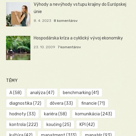
Výhody a nevýhody vstupu krajiny do Európskej
únie
8. 4. 2023
8 komentárov
Hospodárska kríza a cyklický vývoj ekonomiky
23. 10. 2009
7 komentárov
TÉMY
A
(58)
analýza
(47)
benchmarking
(41)
diagnostika
(72)
dôvera
(33)
financie
(71)
hodnoty
(33)
kariéra
(58)
komunikácia
(243)
kontrola
(222)
koučing
(25)
KPI
(42)
kultúra
(42)
manažment
(313)
manažér
(93)