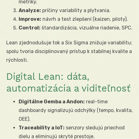
metriky.
Analyze:
príčiny variability a plytvania.
Improve:
návrh a test zlepšení (kaizen, piloty).
Control:
štandardizácia, vizuálne riadenie, SPC.
Lean zjednodušuje tok a Six Sigma znižuje variabilitu;
spolu tvoria disciplinovaný prístup k stabilnej kvalite a
rýchlosti.
Digital Lean: dáta,
automatizácia a viditeľnosť
Digitálne Gemba a Andon:
real-time
dashboardy signalizujú odchýlky (tempo, kvalita,
OEE).
Traceability a IoT:
senzory sledujú priechod
dielu a eliminujú skryté prestoje.