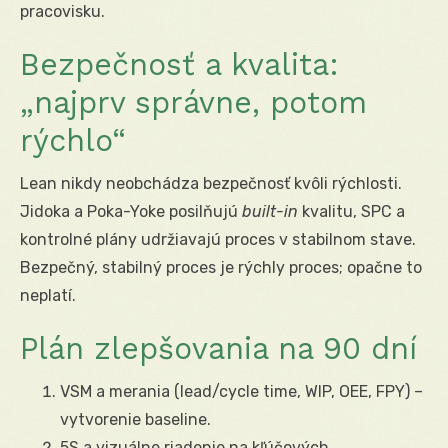
pracovisku.
Bezpečnosť a kvalita:
„najprv správne, potom
rýchlo“
Lean nikdy neobchádza bezpečnosť kvôli rýchlosti.
Jidoka a Poka-Yoke posilňujú
built-in
kvalitu, SPC a
kontrolné plány udržiavajú proces v stabilnom stave.
Bezpečný, stabilný proces je rýchly proces; opačne to
neplatí.
Plán zlepšovania na 90 dní
VSM a merania (lead/cycle time, WIP, OEE, FPY) –
vytvorenie baseline.
5S a vizuálne riadenie na kľúčových