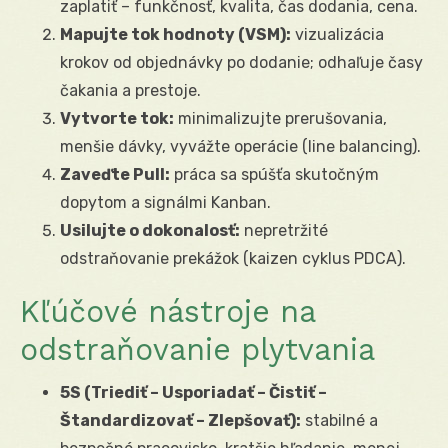
zaplatiť – funkčnosť, kvalita, čas dodania, cena.
Mapujte tok hodnoty (VSM):
vizualizácia
krokov od objednávky po dodanie; odhaľuje časy
čakania a prestoje.
Vytvorte tok:
minimalizujte prerušovania,
menšie dávky, vyvážte operácie (line balancing).
Zaveďte Pull:
práca sa spúšťa skutočným
dopytom a signálmi Kanban.
Usilujte o dokonalosť:
nepretržité
odstraňovanie prekážok (kaizen cyklus PDCA).
Kľúčové nástroje na
odstraňovanie plytvania
5S (Triediť – Usporiadať – Čistiť –
Štandardizovať – Zlepšovať):
stabilné a