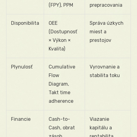
(FPY), PPM
prepracovania
Disponibilita
OEE
Správa úzkych
(Dostupnosť
miest a
× Výkon ×
prestojov
Kvalita)
Plynulosť
Cumulative
Vyrovnanie a
Flow
stabilita toku
Diagram,
Takt time
adherence
Financie
Cash-to-
Viazanie
Cash, obrat
kapitálu a
zásob,
rentabilita