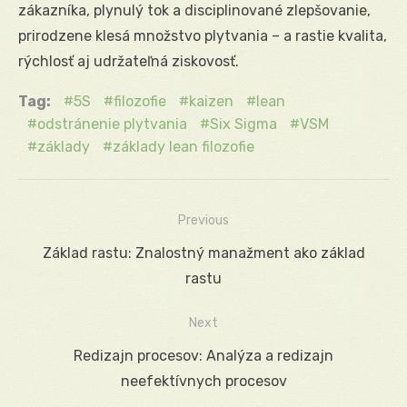
zákazníka, plynulý tok a disciplinované zlepšovanie,
prirodzene klesá množstvo plytvania – a rastie kvalita,
rýchlosť aj udržateľná ziskovosť.
Tag:
5S
filozofie
kaizen
lean
odstránenie plytvania
Six Sigma
VSM
základy
základy lean filozofie
Previous
Navigácia
Previous
Základ rastu: Znalostný manažment ako základ
v
post:
rastu
článku
Next
Next
Redizajn procesov: Analýza a redizajn
post:
neefektívnych procesov