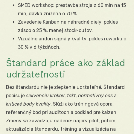
SMED workshop: prestavba stroja z 60 min na 15
min, dávka znížená o 70 %.
Zavedenie Kanban na náhradné diely: pokles
zásob o 25 %, menej stock-outov.
Vizuálne andon signály kvality: pokles reworku o
30 % v 6 týždňoch.
Štandard práce ako základ
udržateľnosti
Bez štandardu nie je zlepšenie udržateľné. Štandard
popisuje
sekvenciu krokov
,
takt
,
normatívny čas
a
kritické body kvality
. Slúži ako tréningová opora,
referenčný bod pri auditoch a podklad pre kaizen.
Zmeny sa zavádzajú riadene: najprv pilot, potom
aktualizácia štandardu, tréning a vizualizácia na