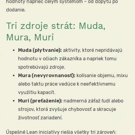
hodnoty naprieč celým systémom – od dopytu po
dodanie.
Tri zdroje strát: Muda,
Mura, Muri
Muda (plytvanie):
aktivity, ktoré nepridávajú
hodnotu v očiach zákazníka a napriek tomu
spotrebúvajú zdroje.
Mura (nevyrovnanosť):
kolísanie objemu, mixu
alebo taktu práce vedúce k neefektívnemu
využitiu kapacít.
Muri (preťaženie):
nadmerná záťaž ľudí alebo
strojov, ktorá zvyšuje chybovosť a skracuje
životnosť zariadení.
Úspešné Lean iniciatívy riešia všetky tri zároveň: