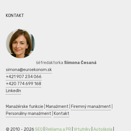
KONTAKT
šéfredaktorka
Simona Česaná
simona@euroekonom.sk
+421 907 234 066
+420 774 699 168
LinkedIn
Manažérske funkcie
|
Manažment
|
Firemný manažment
|
Personálny manažment
|
Kontakt
© 2010 - 2026
SEO
|
Reklama a PR
|
Vrtuľníky
|
Autoškola
|