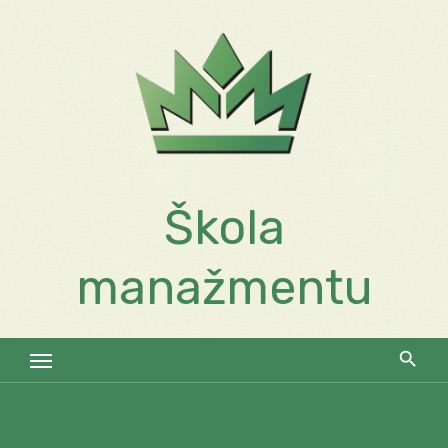
Skip
to
content
Škola
manažmentu