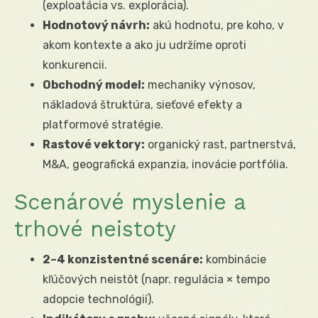
(exploatácia vs. explorácia).
Hodnotový návrh:
akú hodnotu, pre koho, v
akom kontexte a ako ju udržíme oproti
konkurencii.
Obchodný model:
mechaniky výnosov,
nákladová štruktúra, sieťové efekty a
platformové stratégie.
Rastové vektory:
organický rast, partnerstvá,
M&A, geografická expanzia, inovácie portfólia.
Scenárové myslenie a
trhové neistoty
2–4 konzistentné scenáre:
kombinácie
kľúčových neistôt (napr. regulácia × tempo
adopcie technológií).