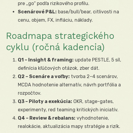
pre „go“ podľa rizikového profilu.
Scenárové P&L:
base/bull/bear, citlivosti na
cenu, objem, FX, infláciu, náklady.
Roadmapa strategického
cyklu (ročná kadencia)
Q1 – Insight & framing:
update PESTLE, 5 síl,
definícia kľúčových otázok, zber dát.
Q2 – Scenáre a voľby:
tvorba 2–4 scenárov,
MCDA hodnotenie alternatív, návrh portfólia a
rozpočtov.
Q3 – Piloty a exekúcia:
OKR, stage-gates,
experimenty, red teaming kritických iniciatív.
Q4 – Review & rebalans:
vyhodnotenie,
realokácie, aktualizácia mapy stratégie a rizík.