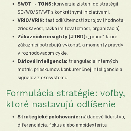
SWOT → TOWS:
konverzia zistení do stratégií
SO/WO/ST/WT s konkrétnymi iniciatívami.
VRIO/VRIN:
test odlíšiteľnosti zdrojov (hodnota,
zriedkavosť, ťažká imitovateľnosť, organizácia).
Zákaznícke insighty (JTBD):
„práce“, ktoré
zákazníci potrebujú vykonať, a momenty pravdy
v rozhodovacom cykle.
Dátová inteligencia:
triangulácia interných
metrík, prieskumov, konkurenčnej inteligencie a
signálov z ekosystému.
Formulácia stratégie: voľby,
ktoré nastavujú odlíšenie
Strategické polohovanie:
nákladové líderstvo,
diferenciácia, fokus alebo ambidexterita