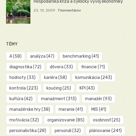
Hospodárska kríza a cyklický vývoj ekonomiky
23. 10. 2009
7 komentárov
TÉMY
A
(58)
analýza
(47)
benchmarking
(41)
diagnostika
(72)
dôvera
(33)
financie
(71)
hodnoty
(33)
kariéra
(58)
komunikácia
(243)
kontrola
(223)
koučing
(25)
KPI
(43)
kultúra
(42)
manažment
(313)
manažér
(93)
manažérske hry
(38)
meranie
(41)
MIS
(41)
motivácia
(32)
organizovanie
(85)
osobnosť
(25)
personalistika
(28)
personál
(32)
plánovanie
(241)