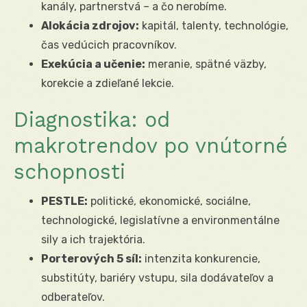
kanály, partnerstvá – a čo nerobíme.
Alokácia zdrojov:
kapitál, talenty, technológie,
čas vedúcich pracovníkov.
Exekúcia a učenie:
meranie, spätné väzby,
korekcie a zdieľané lekcie.
Diagnostika: od
makrotrendov po vnútorné
schopnosti
PESTLE:
politické, ekonomické, sociálne,
technologické, legislatívne a environmentálne
sily a ich trajektória.
Porterových 5 síl:
intenzita konkurencie,
substitúty, bariéry vstupu, sila dodávateľov a
odberateľov.