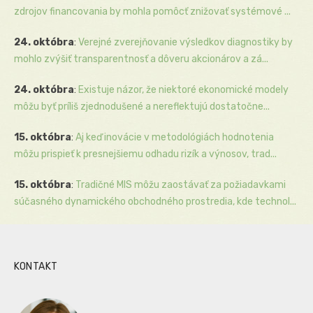
zdrojov financovania by mohla pomôcť znižovať systémové ...
24. októbra
:
Verejné zverejňovanie výsledkov diagnostiky by
mohlo zvýšiť transparentnosť a dôveru akcionárov a zá...
24. októbra
:
Existuje názor, že niektoré ekonomické modely
môžu byť príliš zjednodušené a nereflektujú dostatočne...
15. októbra
:
Aj keď inovácie v metodológiách hodnotenia
môžu prispieť k presnejšiemu odhadu rizík a výnosov, trad...
15. októbra
:
Tradičné MIS môžu zaostávať za požiadavkami
súčasného dynamického obchodného prostredia, kde technol...
KONTAKT