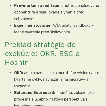
Pre-mortem a red team:
institucionalizovaná
oponentúra a simulované zlyhania pred
schválením.
Experimentovanie:
A/B, piloty, sandboxy –
lacné overenie pred škálovaním.
Preklad stratégie do
exekúcie: OKR, BSC a
Hoshin
OKR:
ambiciózne ciele a merateľné výsledky pre
kvartálne cykly; naviazanie na iniciatívy a
rozpočty.
Balanced Scorecard:
finančná, zákaznícka,
procesná a učebno-rastová perspektíva s
kauzálnou mapou.