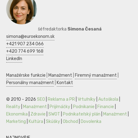
šéfredaktorka
Simona Česaná
simona@euroekonom.sk
+421 907 234 066
+420 774 699 168
LinkedIn
Manažérske funkcie
|
Manažment
|
Firemný manažment
|
Personálny manažment
|
Kontakt
© 2010 - 2026
SEO
|
Reklama a PR
|
Vrtuľníky
|
Autoškola
|
Reality
|
Manažment
|
Prijímáčky
|
Podnikanie
|
Financie
|
Ekonomika
|
Zdravie
|
SWOT
|
Podnikateľský plán
|
Manažment
|
Marketing
|
Kultúra
|
Skúšky
|
Obchod
|
Dovolenka
NAJNOVŠIE