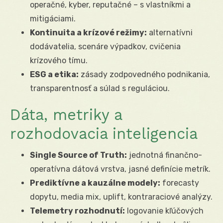
operačné, kyber, reputačné – s vlastníkmi a
mitigáciami.
Kontinuita a krízové režimy:
alternatívni
dodávatelia, scenáre výpadkov, cvičenia
krízového tímu.
ESG a etika:
zásady zodpovedného podnikania,
transparentnosť a súlad s reguláciou.
Dáta, metriky a
rozhodovacia inteligencia
Single Source of Truth:
jednotná finančno-
operatívna dátová vrstva, jasné definície metrík.
Prediktívne a kauzálne modely:
forecasty
dopytu, media mix, uplift, kontraraciové analýzy.
Telemetry rozhodnutí:
logovanie kľúčových