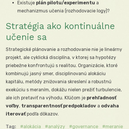
Existuje
plán pilotu/experimentu
a
mechanizmus učenia (rozhodovacie logy)?
Stratégia ako kontinuálne
učenie sa
Strategické plánovanie a rozhodovanie nie je lineárny
projekt, ale cyklická disciplína, v ktorej sa hypotézy
priebežne konfrontujú s realitou. Organizácie, ktoré
kombinujú jasný smer, disciplinovanú alokáciu
kapitálu, metódy znižovania skreslení a robustnú
exekúciu s meraním, dokážu nielen prežiť turbulencie,
ale ich pretaviť na výhodu. Kľúčom je
prehľadnosť
voľby
,
transparentnosť predpokladov
a
odvaha
iterovať
podľa dôkazov.
Tag:
alokácia
analýzy
governance
meranie