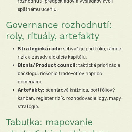
rozhodnutí, predpokladov a výsledkov kvôli
spätnému učeniu.
Governance rozhodnutí:
roly, rituály, artefakty
Strategická rada:
schvaľuje portfólio, rámce
rizík a zásady alokácie kapitálu.
Biznis/Product council:
taktická priorizácia
backlogu, riešenie trade-offov naprieč
doménami.
Artefakty:
scenárová knižnica, portfóliový
kanban, register rizík, rozhodovacie logy, mapy
stratégie.
Tabuľka: mapovanie