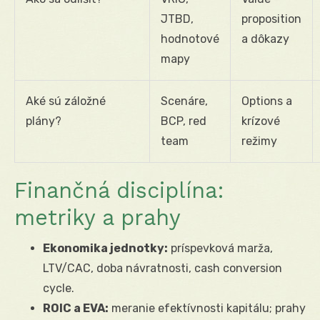
JTBD,
proposition
hodnotové
a dôkazy
mapy
Aké sú záložné
Scenáre,
Options a
plány?
BCP, red
krízové
team
režimy
Finančná disciplína:
metriky a prahy
Ekonomika jednotky:
príspevková marža,
LTV/CAC, doba návratnosti, cash conversion
cycle.
ROIC a EVA:
meranie efektívnosti kapitálu; prahy