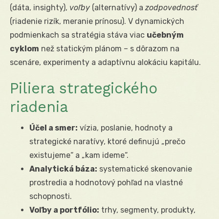
(dáta, insighty),
voľby
(alternatívy) a
zodpovednosť
(riadenie rizík, meranie prínosu). V dynamických
podmienkach sa stratégia stáva viac
učebným
cyklom
než statickým plánom – s dôrazom na
scenáre, experimenty a adaptívnu alokáciu kapitálu.
Piliera strategického
riadenia
Účel a smer:
vízia, poslanie, hodnoty a
strategické naratívy, ktoré definujú „prečo
existujeme“ a „kam ideme“.
Analytická báza:
systematické skenovanie
prostredia a hodnotový pohľad na vlastné
schopnosti.
Voľby a portfólio:
trhy, segmenty, produkty,