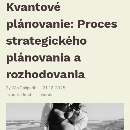
Kvantové
plánovanie: Proces
strategického
plánovania a
rozhodovania
By
Ján Gašparík
Posted
21. 12. 2025
on
Time to Read:
-
words