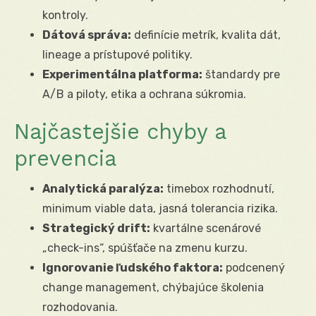
kontroly.
Dátová správa:
definície metrík, kvalita dát,
lineage a prístupové politiky.
Experimentálna platforma:
štandardy pre
A/B a piloty, etika a ochrana súkromia.
Najčastejšie chyby a
prevencia
Analytická paralýza:
timebox rozhodnutí,
minimum viable data, jasná tolerancia rizika.
Strategický drift:
kvartálne scenárové
„check-ins“, spúšťače na zmenu kurzu.
Ignorovanie ľudského faktora:
podcenený
change management, chýbajúce školenia
rozhodovania.