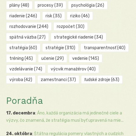
plány
(48)
procesy
(39)
psychológia
(26)
riadenie
(246)
risk
(35)
riziko
(46)
rozhodovanie
(244)
rozpočet
(30)
spätná väzba
(27)
strategické riadenie
(34)
stratégia
(60)
stratégie
(310)
transparentnosť
(40)
tréning
(45)
učenie
(29)
vedenie
(145)
vzdelávanie
(74)
výcvik manažérov
(40)
výroba
(42)
zamestnanci
(37)
ľudské zdroje
(63)
Poradňa
17. decembra
:
Áno, každá organizácia má jedinečné ciele a
výzvy, čo znamená, že stratégia musí byť upravená na mie...
24. októbra
:
Štátna regulácia pomery vlastných a cudzích