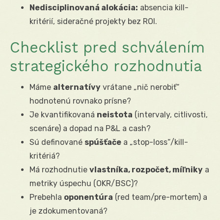
Nedisciplinovaná alokácia:
absencia kill-
kritérií, sideračné projekty bez ROI.
Checklist pred schválením
strategického rozhodnutia
Máme
alternatívy
vrátane „nič nerobiť“
hodnotenú rovnako prísne?
Je kvantifikovaná
neistota
(intervaly, citlivosti,
scenáre) a dopad na P&L a cash?
Sú definované
spúšťače
a „stop-loss“/kill-
kritériá?
Má rozhodnutie
vlastníka, rozpočet, míľniky
a
metriky úspechu (OKR/BSC)?
Prebehla
oponentúra
(red team/pre-mortem) a
je zdokumentovaná?