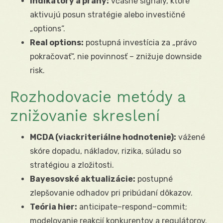
Indikátory a prahy:
včasné signály, ktoré
aktivujú posun stratégie alebo investičné
„options“.
Real options:
postupná investícia za „právo
pokračovať“, nie povinnosť – znižuje downside
risk.
Rozhodovacie metódy a
znižovanie skreslení
MCDA (viackriteriálne hodnotenie):
vážené
skóre dopadu, nákladov, rizika, súladu so
stratégiou a zložitosti.
Bayesovské aktualizácie:
postupné
zlepšovanie odhadov pri pribúdaní dôkazov.
Teória hier:
anticipate–respond–commit;
modelovanie reakcií konkurentov a regulátorov.