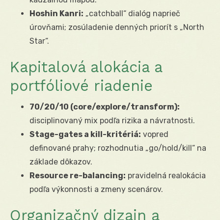
Hoshin Kanri:
„catchball“ dialóg naprieč
úrovňami; zosúladenie denných priorít s „North
Star“.
Kapitalová alokácia a
portfóliové riadenie
70/20/10 (core/explore/transform):
disciplinovaný mix podľa rizika a návratnosti.
Stage-gates a kill-kritériá:
vopred
definované prahy; rozhodnutia „go/hold/kill“ na
základe dôkazov.
Resource re-balancing:
pravidelná realokácia
podľa výkonnosti a zmeny scenárov.
Organizačný dizajn a