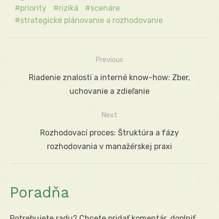
priority
riziká
scenáre
strategické plánovanie a rozhodovanie
Previous
Navigácia
Previous
Riadenie znalostí a interné know-how: Zber,
v
post:
uchovanie a zdieľanie
článku
Next
Next
Rozhodovací proces: Štruktúra a fázy
post:
rozhodovania v manažérskej praxi
Poradňa
Potrebujete radu? Chcete pridať komentár, doplniť