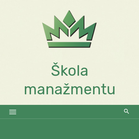
Skip
to
content
Škola
manažmentu