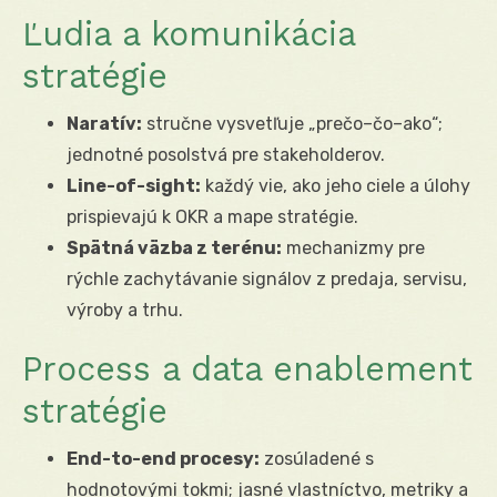
Ľudia a komunikácia
stratégie
Naratív:
stručne vysvetľuje „prečo–čo–ako“;
jednotné posolstvá pre stakeholderov.
Line-of-sight:
každý vie, ako jeho ciele a úlohy
prispievajú k OKR a mape stratégie.
Spätná väzba z terénu:
mechanizmy pre
rýchle zachytávanie signálov z predaja, servisu,
výroby a trhu.
Process a data enablement
stratégie
End-to-end procesy:
zosúladené s
hodnotovými tokmi; jasné vlastníctvo, metriky a