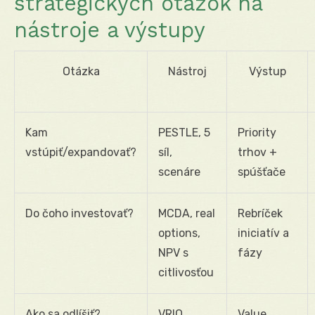
strategických otázok na
nástroje a výstupy
Otázka
Nástroj
Výstup
Kam
PESTLE, 5
Priority
vstúpiť/expandovať?
síl,
trhov +
scenáre
spúšťače
Do čoho investovať?
MCDA, real
Rebríček
options,
iniciatív a
NPV s
fázy
citlivosťou
Ako sa odlíšiť?
VRIO,
Value