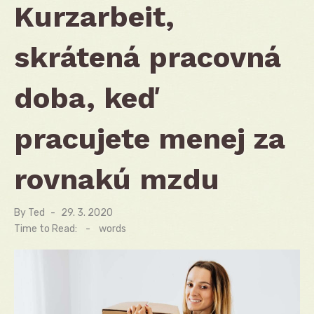
Kurzarbeit,
skrátená pracovná
doba, keď
pracujete menej za
rovnakú mzdu
By
Ted
Posted
29. 3. 2020
on
Time to Read:
-
words