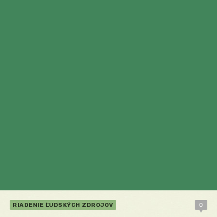
RIADENIE ĽUDSKÝCH ZDROJOV
0