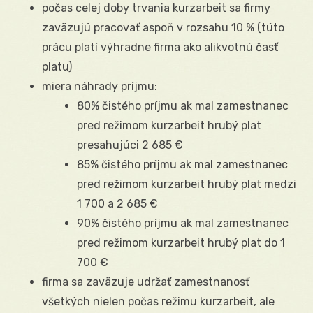
počas celej doby trvania kurzarbeit sa firmy
zaväzujú pracovať aspoň v rozsahu 10 % (túto
prácu platí výhradne firma ako alikvotnú časť
platu)
miera náhrady príjmu:
80% čistého príjmu ak mal zamestnanec
pred režimom kurzarbeit hrubý plat
presahujúci 2 685 €
85% čistého príjmu ak mal zamestnanec
pred režimom kurzarbeit hrubý plat medzi
1 700 a 2 685 €
90% čistého príjmu ak mal zamestnanec
pred režimom kurzarbeit hrubý plat do 1
700 €
firma sa zaväzuje udržať zamestnanosť
všetkých nielen počas režimu kurzarbeit, ale