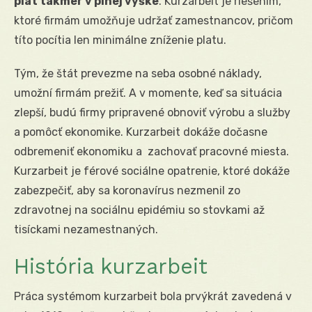
plat takmer v plnej výške
. Kurzarbeit je riešením,
ktoré firmám umožňuje udržať zamestnancov, pričom
títo pocítia len minimálne zníženie platu.
Tým, že štát prevezme na seba osobné náklady,
umožní firmám prežiť. A v momente, keď sa situácia
zlepší, budú firmy pripravené obnoviť výrobu a služby
a pomôcť ekonomike. Kurzarbeit dokáže dočasne
odbremeniť ekonomiku a zachovať pracovné miesta.
Kurzarbeit je férové sociálne opatrenie, ktoré dokáže
zabezpečiť, aby sa koronavírus nezmenil zo
zdravotnej na sociálnu epidémiu so stovkami až
tisíckami nezamestnaných.
História kurzarbeit
Práca systémom kurzarbeit bola prvýkrát zavedená v