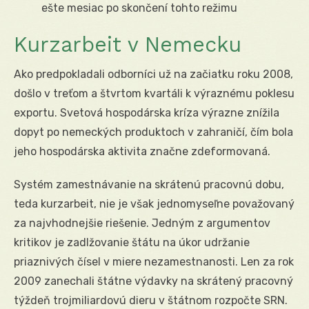
ešte mesiac po skončení tohto režimu
Kurzarbeit v Nemecku
Ako predpokladali odborníci už na začiatku roku 2008,
došlo v treťom a štvrtom kvartáli k výraznému poklesu
exportu. Svetová hospodárska kríza výrazne znížila
dopyt po nemeckých produktoch v zahraničí, čím bola
jeho hospodárska aktivita značne zdeformovaná.
Systém zamestnávanie na skrátenú pracovnú dobu,
teda kurzarbeit, nie je však jednomyseľne považovaný
za najvhodnejšie riešenie. Jedným z argumentov
kritikov je zadlžovanie štátu na úkor udržanie
priaznivých čísel v miere nezamestnanosti. Len za rok
2009 zanechali štátne výdavky na skrátený pracovný
týždeň trojmiliardovú dieru v štátnom rozpočte SRN.