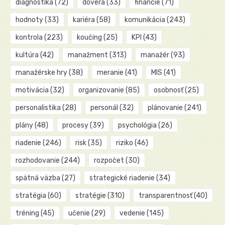
diagnostika
(72)
dôvera
(33)
financie
(71)
hodnoty
(33)
kariéra
(58)
komunikácia
(243)
kontrola
(223)
koučing
(25)
KPI
(43)
kultúra
(42)
manažment
(313)
manažér
(93)
manažérske hry
(38)
meranie
(41)
MIS
(41)
motivácia
(32)
organizovanie
(85)
osobnosť
(25)
personalistika
(28)
personál
(32)
plánovanie
(241)
plány
(48)
procesy
(39)
psychológia
(26)
riadenie
(246)
risk
(35)
riziko
(46)
rozhodovanie
(244)
rozpočet
(30)
spätná väzba
(27)
strategické riadenie
(34)
stratégia
(60)
stratégie
(310)
transparentnosť
(40)
tréning
(45)
učenie
(29)
vedenie
(145)