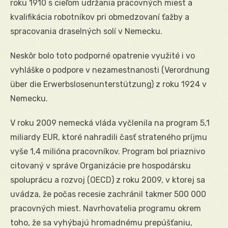
roku 1910 s cieľom udržania pracovných miest a
kvalifikácia robotníkov pri obmedzovaní ťažby a
spracovania draselných solí v Nemecku.
Neskôr bolo toto podporné opatrenie využité i vo
vyhláške o podpore v nezamestnanosti (Verordnung
über die Erwerbslosenunterstützung) z roku 1924 v
Nemecku.
V roku 2009 nemecká vláda vyčlenila na program 5,1
miliardy EUR, ktoré nahradili časť strateného príjmu
vyše 1,4 milióna pracovníkov. Program bol priaznivo
citovaný v správe Organizácie pre hospodársku
spoluprácu a rozvoj (OECD) z roku 2009, v ktorej sa
uvádza, že počas recesie zachránil takmer 500 000
pracovných miest. Navrhovatelia programu okrem
toho, že sa vyhýbajú hromadnému prepúšťaniu,