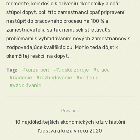
momente, keď došlo k oživeniu ekonomiky a opäť
stúpol dopyt, boli títo zamestnanci opäť pripravení
nastúpiť do pracovného procesu na 100 % a
zamestnávatelia sa tak nemuseli stretávať s
problémami s vyhľadávaním nových zamestnancov s
zodpovedajúce kvalifikáciou. Mohlo teda dôjsť k
okamžitej reakcii na dopyt.
Tag:
kurzarbeit
ľudské zdroje
práca
riadenie
rozhodovanie
vedenie
vzdelávanie
Previous
Navigácia
Previous
10 najdôležitejších ekonomických kríz v histórii
v
post:
ľudstva a kríza v roku 2020