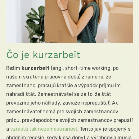
Čo je kurzarbeit
Režim
kurzarbeit
(angl. short-time working, po
našom skrátená pracovná doba) znamená, že
zamestnanci pracujú kratšie a výpadok príjmu im
nahradí štát. Zamestnávateľ sa za to, že štát
prevezme jeho náklady, zaviaže neprepúšťať. Ak
zamestnávateľ nemá pre svojich zamestnancov
prácu, pravdepodobne svojich zamestnancov prepustí
a
vzrastá tak nezamestnanosť
. Tento jav je spojený s
obdobím recesie, kedy klesá dopyt a výrobcovia musia