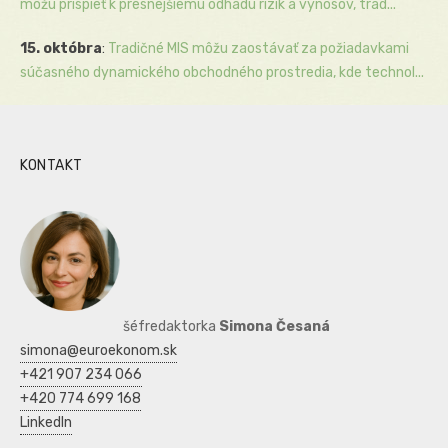
môžu prispieť k presnejšiemu odhadu rizík a výnosov, trad...
15. októbra
:
Tradičné MIS môžu zaostávať za požiadavkami
súčasného dynamického obchodného prostredia, kde technol...
KONTAKT
šéfredaktorka
Simona Česaná
simona@euroekonom.sk
+421 907 234 066
+420 774 699 168
LinkedIn