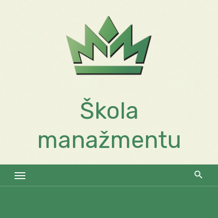
Skip
to
content
Škola
manažmentu