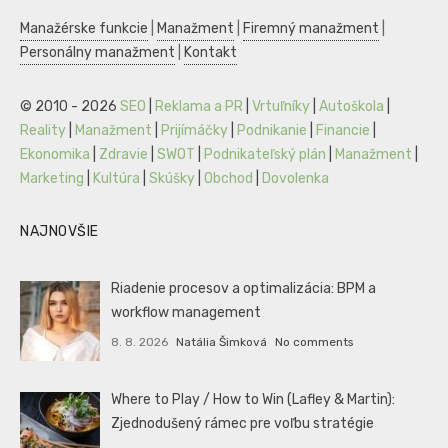
Manažérske funkcie
|
Manažment
|
Firemný manažment
|
Personálny manažment
|
Kontakt
© 2010 - 2026
SEO
|
Reklama a PR
|
Vrtuľníky
|
Autoškola
|
Reality
|
Manažment
|
Prijímáčky
|
Podnikanie
|
Financie
|
Ekonomika
|
Zdravie
|
SWOT
|
Podnikateľský plán
|
Manažment
|
Marketing
|
Kultúra
|
Skúšky
|
Obchod
|
Dovolenka
NAJNOVŠIE
Riadenie procesov a optimalizácia: BPM a
workflow management
8. 8. 2026
Natália Šimková
No comments
Where to Play / How to Win (Lafley & Martin):
Zjednodušený rámec pre voľbu stratégie