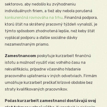
sektorovo, aby nedošlo ku zvýhodneniu
individuálnych firiem, a tiež aby nebola porušená
konkurenčná rovnováha na trhu
. Finančná podpora,
ktorú štát na skrátený pracovný týždeň vynaloží, je
týmto spôsobom zhodnotená lepšie, než keby štát
vyplácal podporu a ďalšie sociálne dávky
nezamestnaným priamo.
Zamestnancom
poskytuje kurzarbeit finančnú
istotu a možnosť využiť viac voľného času na
rekvalifikáciu, prípadne včasného hľadanie
pracovného uplatnenia v iných odvetviach. Firmám
umožňuje kurzarbeit prečkať krízové ​​obdobie bez
straty kvalifikovaných pracovníkov.
Počas kurzarbeit zamestnanci dostávajú svoj