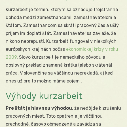
Kurzarbeit je termín, ktorým sa označuje trojstranná
dohoda medzi zamestnancami, zamestnávateľom a
štátom. Zamestnancom sa skráti pracovný čas a ušlý
príjem im doplatí štát. Zamestnávateľ sa zaviaže, že
nikoho neprepustí. Kurzarbeit fungoval v niekoľkých
európskych krajinách počas
ekonomickej krízy v roku
2009
. Slovo kurzarbeit je nemeckého pôvodu a
doslovný preklad znamená krátka (alebo skrátená)
práca. V slovenčine sa väčšinou neprekladá, aj keď
dnes už pre to možno máme pojem .
Výhody kurzarbeit
Pre štát je hlavnou výhodou
, že nedôjde k zrušeniu
pracovných miest. Toto opatrenie je väčšinou
prechodné, časovo obmedzené a zavádza sa