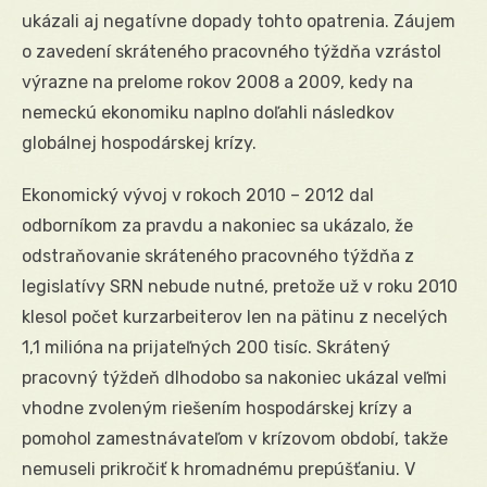
ukázali aj negatívne dopady tohto opatrenia. Záujem
o zavedení skráteného pracovného týždňa vzrástol
výrazne na prelome rokov 2008 a 2009, kedy na
nemeckú ekonomiku naplno doľahli následkov
globálnej hospodárskej krízy.
Ekonomický vývoj v rokoch 2010 – 2012 dal
odborníkom za pravdu a nakoniec sa ukázalo, že
odstraňovanie skráteného pracovného týždňa z
legislatívy SRN nebude nutné, pretože už v roku 2010
klesol počet kurzarbeiterov len na pätinu z necelých
1,1 milióna na prijateľných 200 tisíc. Skrátený
pracovný týždeň dlhodobo sa nakoniec ukázal veľmi
vhodne zvoleným riešením hospodárskej krízy a
pomohol zamestnávateľom v krízovom období, takže
nemuseli prikročiť k hromadnému prepúšťaniu. V