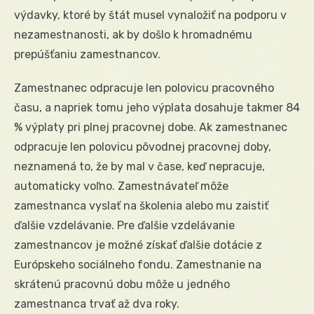
výdavky, ktoré by štát musel vynaložiť na podporu v
nezamestnanosti, ak by došlo k hromadnému
prepúšťaniu zamestnancov.
Zamestnanec odpracuje len polovicu pracovného
času, a napriek tomu jeho výplata dosahuje takmer 84
% výplaty pri plnej pracovnej dobe. Ak zamestnanec
odpracuje len polovicu pôvodnej pracovnej doby,
neznamená to, že by mal v čase, keď nepracuje,
automaticky voľno. Zamestnávateľ môže
zamestnanca vyslať na školenia alebo mu zaistiť
ďalšie vzdelávanie. Pre ďalšie vzdelávanie
zamestnancov je možné získať ďalšie dotácie z
Európskeho sociálneho fondu. Zamestnanie na
skrátenú pracovnú dobu môže u jedného
zamestnanca trvať až dva roky.