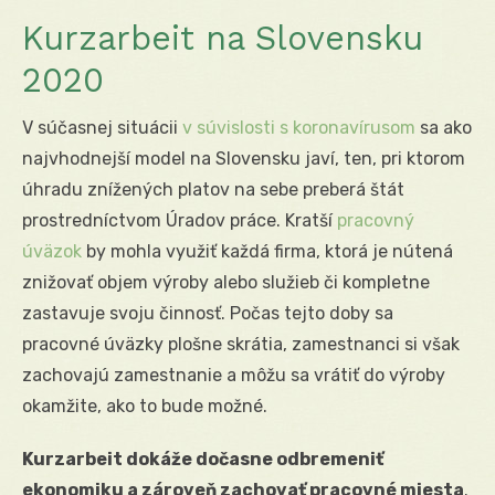
Kurzarbeit na Slovensku
2020
V súčasnej situácii
v súvislosti s koronavírusom
sa ako
najvhodnejší model na Slovensku javí, ten, pri ktorom
úhradu znížených platov na sebe preberá štát
prostredníctvom Úradov práce. Kratší
pracovný
úväzok
by mohla využiť každá firma, ktorá je nútená
znižovať objem výroby alebo služieb či kompletne
zastavuje svoju činnosť. Počas tejto doby sa
pracovné úväzky plošne skrátia, zamestnanci si však
zachovajú zamestnanie a môžu sa vrátiť do výroby
okamžite, ako to bude možné.
Kurzarbeit dokáže dočasne odbremeniť
ekonomiku a zároveň zachovať pracovné miesta
.