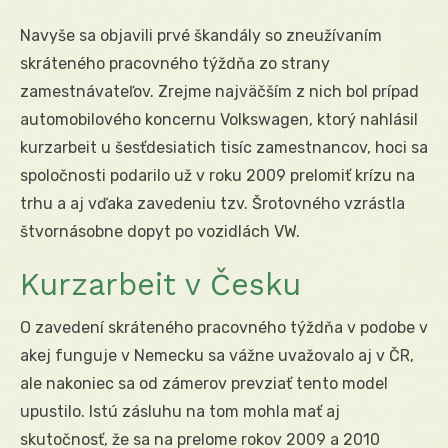
Navyše sa objavili prvé škandály so zneužívaním
skráteného pracovného týždňa zo strany
zamestnávateľov. Zrejme najväčším z nich bol prípad
automobilového koncernu Volkswagen, ktorý nahlásil
kurzarbeit u šesťdesiatich tisíc zamestnancov, hoci sa
spoločnosti podarilo už v roku 2009 prelomiť krízu na
trhu a aj vďaka zavedeniu tzv. Šrotovného vzrástla
štvornásobne dopyt po vozidlách VW.
Kurzarbeit v Česku
O zavedení skráteného pracovného týždňa v podobe v
akej funguje v Nemecku sa vážne uvažovalo aj v ČR,
ale nakoniec sa od zámerov prevziať tento model
upustilo. Istú zásluhu na tom mohla mať aj
skutočnosť, že sa na prelome rokov 2009 a 2010