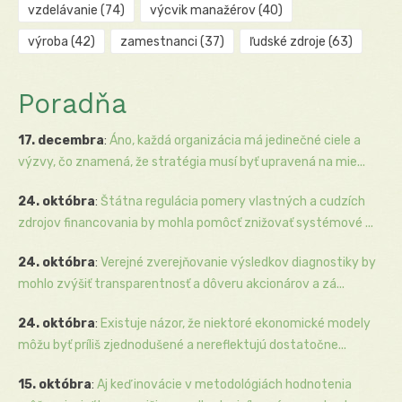
vzdelávanie
(74)
výcvik manažérov
(40)
výroba
(42)
zamestnanci
(37)
ľudské zdroje
(63)
Poradňa
17. decembra
:
Áno, každá organizácia má jedinečné ciele a
výzvy, čo znamená, že stratégia musí byť upravená na mie...
24. októbra
:
Štátna regulácia pomery vlastných a cudzích
zdrojov financovania by mohla pomôcť znižovať systémové ...
24. októbra
:
Verejné zverejňovanie výsledkov diagnostiky by
mohlo zvýšiť transparentnosť a dôveru akcionárov a zá...
24. októbra
:
Existuje názor, že niektoré ekonomické modely
môžu byť príliš zjednodušené a nereflektujú dostatočne...
15. októbra
:
Aj keď inovácie v metodológiách hodnotenia