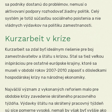
sa podniky dostanú do problémov, nemusí o
aktivovaní podpory rozhodovať žiadny politik. Celý
systém je totiž súčasťou sociálneho poistenia a nie
vládnych výdavkov na politiku zamestnanosti.
Kurzarbeit v kríze
Kurzarbeit sa zdal byť ideálnym riešenie pre boj
zamestnávateľov a štátu s krízou. Stal sa tiež veľkou
inšpiráciou pre ostatné európske krajiny, ktoré sa
museli v období rokov 2007-2010 zápasiť s dôsledkami
hospodárskej krízy na národnej ekonomiky.
Najväčší význam z vykonaných reforiem malo pre
obdobie krízy zavedenie skráteného pracovného
týždňa. Výdavky štátu na skrátený pracovný týždeň
sú síce pomerne vysoké, nemali by však byť vyššie ako