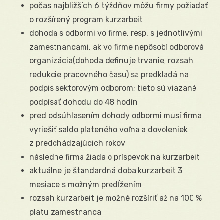
počas najbližších 6 týždňov môžu firmy požiadať
o rozšírený program kurzarbeit
dohoda s odbormi vo firme, resp. s jednotlivými
zamestnancami, ak vo firme nepôsobí odborová
organizácia(dohoda definuje trvanie, rozsah
redukcie pracovného času) sa predkladá na
podpis sektorovým odborom; tieto sú viazané
podpísať dohodu do 48 hodín
pred odsúhlasením dohody odbormi musí firma
vyriešiť saldo plateného voľna a dovoleniek
z predchádzajúcich rokov
následne firma žiada o príspevok na kurzarbeit
aktuálne je štandardná doba kurzarbeit 3
mesiace s možným predĺžením
rozsah kurzarbeit je možné rozšíriť až na 100 %
platu zamestnanca