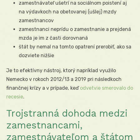
zamestnávateľ ušetrí na sociálnom poistení aj
na výdavkoch na obetovanej (ušlej) mzdy
zamestnancov
zamestnanci neprídu o zamestnanie a prejdená
mzda je im z časti dorovnaná
štát by nemal na tomto opatrení prerobiť, ako sa
dozviete nižšie
Je to efektívny nástroj, ktorý napríklad využilo
Nemecko v rokoch 2012/13 a 2019 pri následkoch
finančnej krízy a v prípade, keď
odvetvie smerovalo do
recesie
.
Trojstranná dohoda medzi
zamestnancami,
zamestnávateľom a štátom