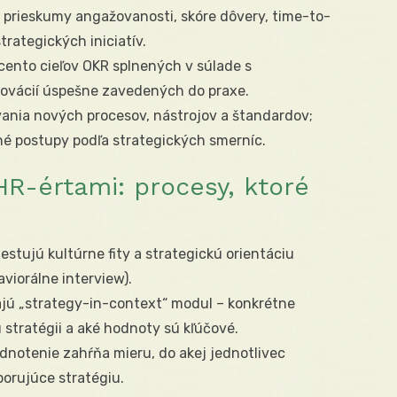
 prieskumy angažovanosti, skóre dôvery, time-to-
rategických iniciatív.
cento cieľov OKR splnených v súlade s
novácií úspešne zavedených do praxe.
ania nových procesov, nástrojov a štandardov;
vné postupy podľa strategických smerníc.
HR-értami: procesy, ktoré
stujú kultúrne fity a strategickú orientáciu
viorálne interview).
jú „strategy-in-context“ modul – konkrétne
u stratégii a aké hodnoty sú kľúčové.
notenie zahŕňa mieru, do akej jednotlivec
porujúce stratégiu.