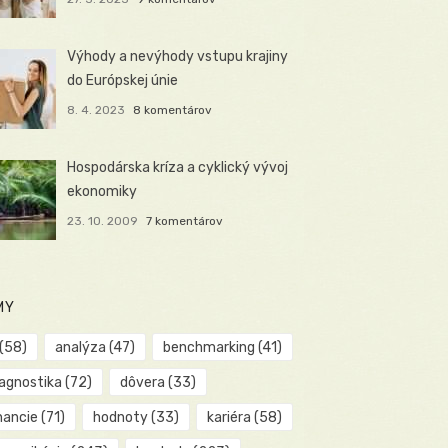
Výhody a nevýhody vstupu krajiny
do Európskej únie
8. 4. 2023
8 komentárov
Hospodárska kríza a cyklický vývoj
ekonomiky
23. 10. 2009
7 komentárov
MY
(58)
analýza
(47)
benchmarking
(41)
iagnostika
(72)
dôvera
(33)
nancie
(71)
hodnoty
(33)
kariéra
(58)