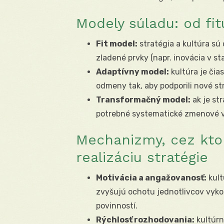
Modely súladu: od fi
Fit model:
stratégia a kultúra sú
zladené prvky (napr. inovácia v st
Adaptívny model:
kultúra je čias
odmeny tak, aby podporili nové st
Transformačný model:
ak je str
potrebné systematické zmenové ve
Mechanizmy, cez ktor
realizáciu stratégie
Motivácia a angažovanosť:
kult
zvyšujú ochotu jednotlivcov vyk
povinností.
Rýchlosť rozhodovania:
kultúrn