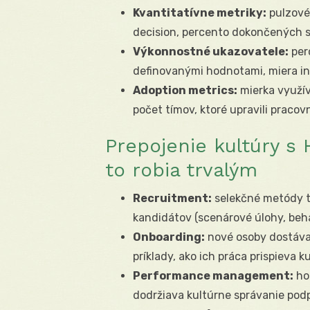
Kvantitatívne metriky:
pulzové
decision, percento dokončených st
Výkonnostné ukazovatele:
per
definovanými hodnotami, miera i
Adoption metrics:
mierka využív
počet tímov, ktoré upravili praco
Prepojenie kultúry s 
to robia trvalým
Recruitment:
selekčné metódy te
kandidátov (scenárové úlohy, beha
Onboarding:
nové osoby dostáva
príklady, ako ich práca prispieva k
Performance management:
hod
dodržiava kultúrne správanie pod