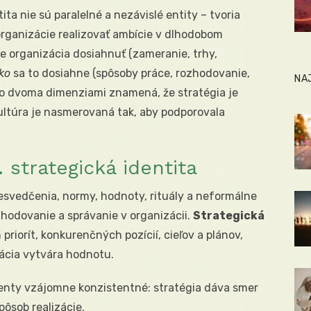
ta nie sú paralelné a nezávislé entity – tvoria
organizácie realizovať ambície v dlhodobom
 organizácia dosiahnuť (zameranie, trhy,
ko
sa to dosiahne (spôsoby práce, rozhodovanie,
NA
ito dvoma dimenziami znamená, že stratégia je
ultúra je nasmerovaná tak, aby podporovala
. strategická identita
esvedčenia, normy, hodnoty, rituály a neformálne
hodovanie a správanie v organizácii.
Strategická
priorít, konkurenčných pozícií, cieľov a plánov,
ácia vytvára hodnotu.
enty vzájomne konzistentné: stratégia dáva smer
pôsob realizácie.