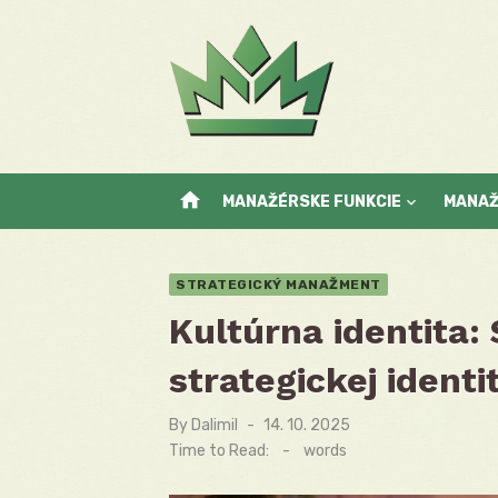
Skip
to
content
home
MANAŽÉRSKE FUNKCIE
MANA
STRATEGICKÝ MANAŽMENT
Kultúrna identita:
strategickej identi
By
Dalimil
Posted
14. 10. 2025
on
Time to Read:
-
words