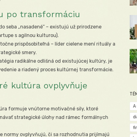
tu po transformáciu
 do seba „nasadené“ – existujú už prirodzene
artupe s agilnou kulturou).
točne prispôsobiteľná – líder cielene mení rituály a
rategické smery.
atégia radikálne odlišná od existujúcej kultúry, je
denie a riadený proces kultúrnej transformácie.
é kultúra ovplyvňuje
TÉ
A
úra formuje vnútorne motivačné sily, ktoré
onávať strategické úlohy nad rámec formálnych
d
fi
e normy ovplyvňujú, či sa rozhodnutia prijímajú