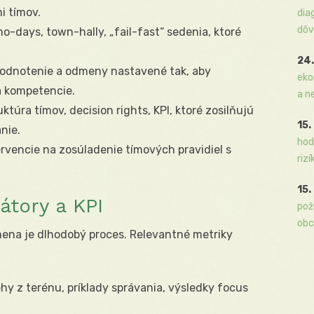
i tímov.
dia
dôv
-days, town-hally, „fail-fast“ sedenia, ktoré
24.
hodnotenie a odmeny nastavené tak, aby
eko
a kompetencie.
a n
ktúra tímov, decision rights, KPI, ktoré zosilňujú
15.
nie.
hod
ervencie na zosúladenie tímových pravidiel s
rizí
15.
átory a KPI
pož
obc
mena je dlhodobý proces. Relevantné metriky
hy z terénu, príklady správania, výsledky focus