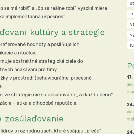
s
 sa má robiť“ a „čo sa reálne robí“, vysoká miera
t
zka implementačná úspešnosť.
v
aďovaní kultúry a stratégie
v
preferované hodnoty a posilňuje ich
ľ
kácie a rituálov.
muje abstraktné strategické ciele do
P
tnych očakávaní pre tímy.
17.
ážky v prostredí (behaviourálne, procesné,
jed
e.
mus
, že stratégie nie sú dosahované „za každú cenu“
ácie – etika a dlhodobá reputácia.
24.
vla
e zosúlaďovanie
moh
lídrov o rozhodnutiach, ktoré spájajú „prečo“
24.