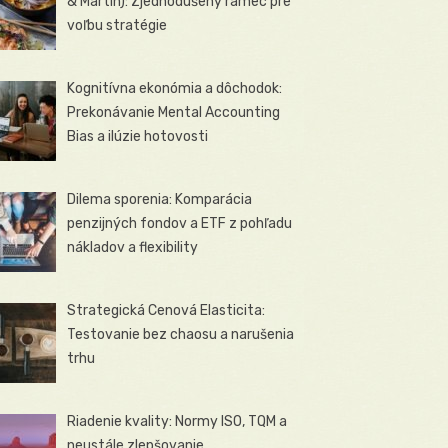
& Martin): Zjednodušený rámec pre
voľbu stratégie
Kognitívna ekonómia a dôchodok:
Prekonávanie Mental Accounting
Bias a ilúzie hotovosti
Dilema sporenia: Komparácia
penzijných fondov a ETF z pohľadu
nákladov a flexibility
Strategická Cenová Elasticita:
Testovanie bez chaosu a narušenia
trhu
Riadenie kvality: Normy ISO, TQM a
neustále zlepšovanie