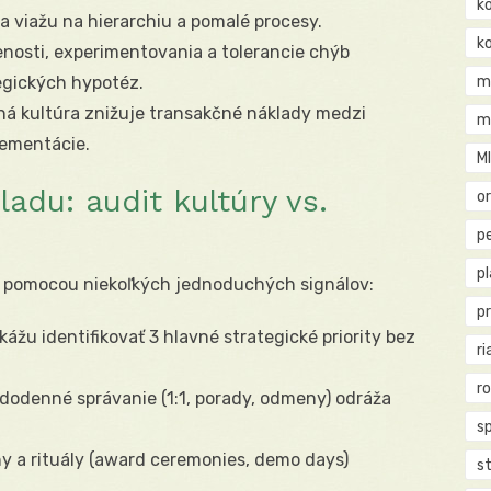
k
sa viažu na hierarchiu a pomalé procesy.
k
enosti, experimentovania a tolerancie chýb
egických hypotéz.
m
á kultúra znižuje transakčné náklady medzi
m
lementácie.
M
ladu: audit kultúry vs.
o
pe
p
d pomocou niekoľkých jednoduchých signálov:
p
žu identifikovať 3 hlavné strategické priority bez
ri
r
dodenné správanie (1:1, porady, odmeny) odráža
s
y a rituály (award ceremonies, demo days)
st