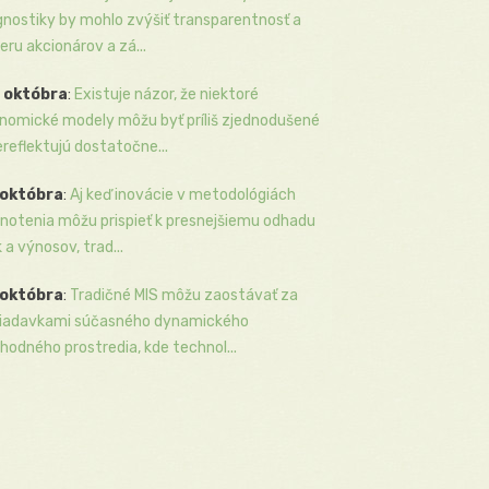
gnostiky by mohlo zvýšiť transparentnosť a
eru akcionárov a zá...
 októbra
:
Existuje názor, že niektoré
nomické modely môžu byť príliš zjednodušené
ereflektujú dostatočne...
 októbra
:
Aj keď inovácie v metodológiách
notenia môžu prispieť k presnejšiemu odhadu
k a výnosov, trad...
 októbra
:
Tradičné MIS môžu zaostávať za
iadavkami súčasného dynamického
hodného prostredia, kde technol...