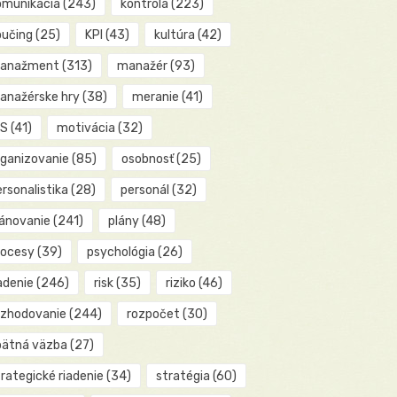
omunikácia
(243)
kontrola
(223)
oučing
(25)
KPI
(43)
kultúra
(42)
anažment
(313)
manažér
(93)
anažérske hry
(38)
meranie
(41)
IS
(41)
motivácia
(32)
rganizovanie
(85)
osobnosť
(25)
rsonalistika
(28)
personál
(32)
lánovanie
(241)
plány
(48)
rocesy
(39)
psychológia
(26)
adenie
(246)
risk
(35)
riziko
(46)
ozhodovanie
(244)
rozpočet
(30)
pätná väzba
(27)
rategické riadenie
(34)
stratégia
(60)