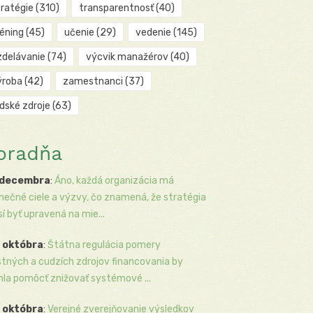
tratégie
(310)
transparentnosť
(40)
réning
(45)
učenie
(29)
vedenie
(145)
zdelávanie
(74)
výcvik manažérov
(40)
ýroba
(42)
zamestnanci
(37)
udské zdroje
(63)
oradňa
 decembra
:
Áno, každá organizácia má
inečné ciele a výzvy, čo znamená, že stratégia
í byť upravená na mie...
 októbra
:
Štátna regulácia pomery
stných a cudzích zdrojov financovania by
la pomôcť znižovať systémové ...
 októbra
:
Verejné zverejňovanie výsledkov