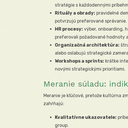
stratégie s každodennými príbehm
Rituály a obrady:
pravidelné demo
potvrzujú preferované správanie.
HR procesy:
výber, onboarding, 
preferovali požadované hodnoty 
Organizačná architektúra:
štru
alebo oslabujú strategické zamera
Workshops a sprints:
krátke int
novými strategickými prioritiami.
Meranie súladu: indik
Meranie je kľúčové, pretože kultúrna z
zahŕňajú:
Kvalitatívne ukazovatele:
príbe
group.