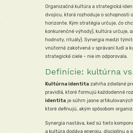
Organizačná kultúra a strategická identi
dvojicu, ktorá rozhoduje o schopnosti 
horizonte. Kým stratégia určuje,
čo
chce
konkurenčné výhody), kultúra určuje,
a
hodnoty, rituály). Synergia medzi tým
vnútorně zakotvená v správaní ľudí a k
strategické ciele – nie im odporovala.
Definície: kultúrna vs
Kultúrna identita
zahŕňa zdieľané pr
pravidlá, ktoré formujú každodenné roz
identita
je súhrn jasne artikulovaných 
ktoré definujú, akým spôsobom organiz
Synergia nastáva, keď sú tieto kompon
a kultúra dodáva energiu, disciplínu a s