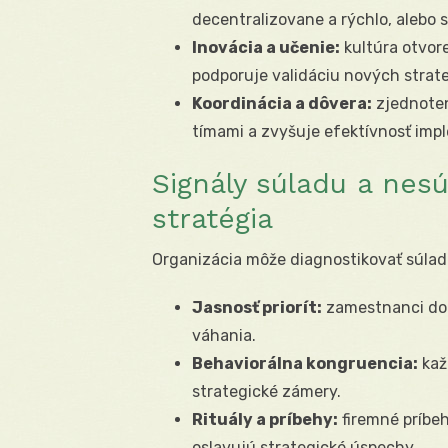
decentralizovane a rýchlo, alebo 
Inovácia a učenie:
kultúra otvor
podporuje validáciu nových strat
Koordinácia a dôvera:
zjednoten
tímami a zvyšuje efektívnosť imp
Signály súladu a nesú
stratégia
Organizácia môže diagnostikovať súla
Jasnosť priorít:
zamestnanci doká
váhania.
Behaviorálna kongruencia:
kaž
strategické zámery.
Rituály a príbehy:
firemné príbeh
oslavujú strategické úspechy.