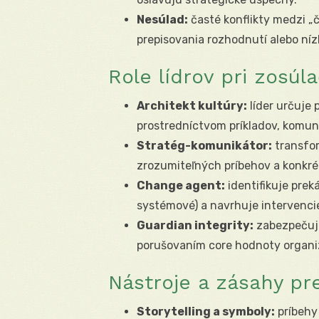
Nesúlad:
časté konflikty medzi „čo
prepisovania rozhodnutí alebo ní
Role lídrov pri zosúl
Architekt kultúry:
líder určuje 
prostredníctvom príkladov, komuni
Stratég-komunikátor:
transfor
zrozumiteľných príbehov a konkré
Change agent:
identifikuje prek
systémové) a navrhuje intervenci
Guardian integrity:
zabezpečuje
porušovaním core hodnoty organiz
Nástroje a zásahy pr
Storytelling a symboly:
príbehy 