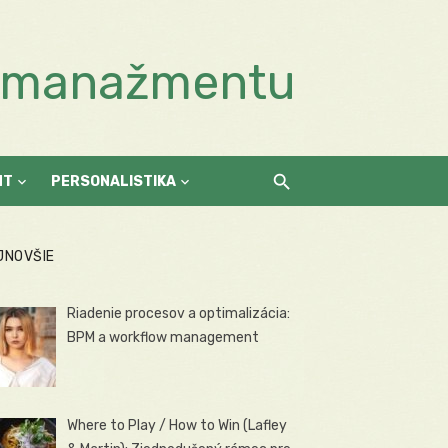
a manažmentu
NT
PERSONALISTIKA
JNOVŠIE
Riadenie procesov a optimalizácia:
BPM a workflow management
Where to Play / How to Win (Lafley