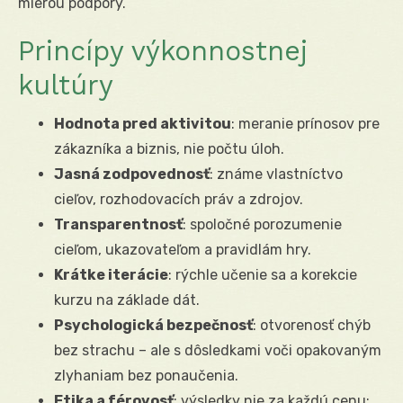
mierou podpory.
Princípy výkonnostnej
kultúry
Hodnota pred aktivitou
: meranie prínosov pre
zákazníka a biznis, nie počtu úloh.
Jasná zodpovednosť
: známe vlastníctvo
cieľov, rozhodovacích práv a zdrojov.
Transparentnosť
: spoločné porozumenie
cieľom, ukazovateľom a pravidlám hry.
Krátke iterácie
: rýchle učenie sa a korekcie
kurzu na základe dát.
Psychologická bezpečnosť
: otvorenosť chýb
bez strachu – ale s dôsledkami voči opakovaným
zlyhaniam bez ponaučenia.
Etika a férovosť
: výsledky nie za každú cenu;