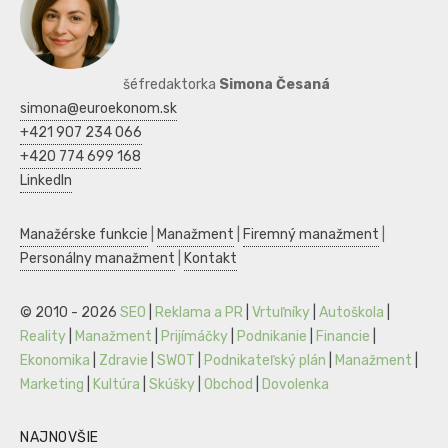
šéfredaktorka
Simona Česaná
simona@euroekonom.sk
+421 907 234 066
+420 774 699 168
LinkedIn
Manažérske funkcie
|
Manažment
|
Firemný manažment
|
Personálny manažment
|
Kontakt
© 2010 - 2026
SEO
|
Reklama a PR
|
Vrtuľníky
|
Autoškola
|
Reality
|
Manažment
|
Prijímáčky
|
Podnikanie
|
Financie
|
Ekonomika
|
Zdravie
|
SWOT
|
Podnikateľský plán
|
Manažment
|
Marketing
|
Kultúra
|
Skúšky
|
Obchod
|
Dovolenka
NAJNOVŠIE