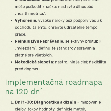
môže poškodiť značku; nastavte dlhodobé
„health metrics“.
Vyhorenie
: vysoké nároky bez podpory vedú k
odchodu talentu; chráňte udržateľné tempo
práce.
Neinkluzívne správanie
: selektívny prístup k
„hviezdam“; definujte štandardy správania
platné pre všetkých.
Metodická slepota
: nástroj nie je cieľ; flexibilita
pred dogmou.
Implementačná roadmapa
na 120 dní
Dni 1–30: Diagnostika a dizajn
– mapovanie
cieľov, tokov hodnoty, definície metrík,