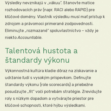
Výsledky nevznikajú v „vákuu“. Stanovte matice
rozhodovacích práv (napr. RACI alebo RAPID) pre
kľúčové domény. Vlastník výsledku musí mať prístup k
zdrojom a právomoci primerané zodpovednosti.
Eliminujte „rozmazané“ spoluvlastníctvo – vždy je
niekto
Accountable
.
Talentová hustota a
štandardy výkonu
Výkonnostná kultúra kladie dôraz na získavanie a
udržanie ľudí s vysokým príspevkom. Definujte
štandardy výkonu (role scorecards) a priebežne
posudzujte „fit“ voči potrebám stratégie. Zrevidujte
roly s nízkym dopadom a vytvárajte priestor pre
kľúčové schopnosti, ktoré hýbu výsledkami.