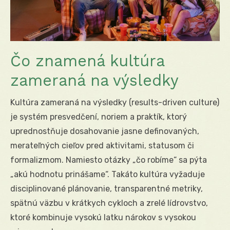
Čo znamená kultúra
zameraná na výsledky
Kultúra zameraná na výsledky (results-driven culture)
je systém presvedčení, noriem a praktík, ktorý
uprednostňuje dosahovanie jasne definovaných,
merateľných cieľov pred aktivitami, statusom či
formalizmom. Namiesto otázky „čo robíme“ sa pýta
„akú hodnotu prinášame“. Takáto kultúra vyžaduje
disciplinované plánovanie, transparentné metriky,
spätnú väzbu v krátkych cykloch a zrelé lídrovstvo,
ktoré kombinuje vysokú latku nárokov s vysokou