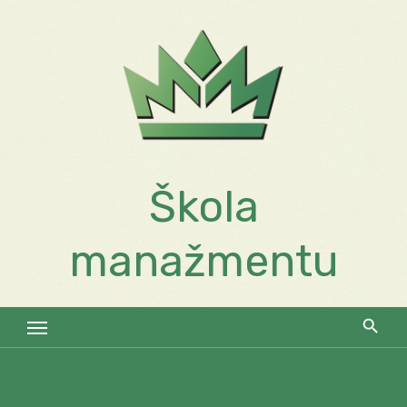
Skip
to
content
Škola
manažmentu