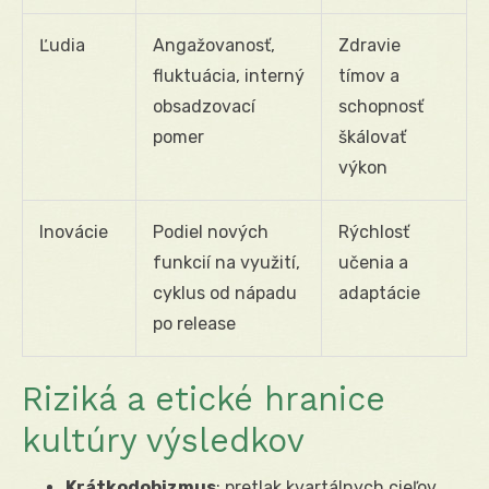
Ľudia
Angažovanosť,
Zdravie
fluktuácia, interný
tímov a
obsadzovací
schopnosť
pomer
škálovať
výkon
Inovácie
Podiel nových
Rýchlosť
funkcií na využití,
učenia a
cyklus od nápadu
adaptácie
po release
Riziká a etické hranice
kultúry výsledkov
Krátkodobizmus
: pretlak kvartálnych cieľov