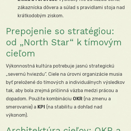
zákaznícka dôvera a súlad s pravidlami stoja nad
krátkodobým ziskom.
Prepojenie so stratégiou:
od „North Star“ k tímovým
cieľom
Výkonnostná kultúra potrebuje jasnú strategickú
„severnú hviezdu“. Ciele na úrovni organizácie musia
byť preložené do tímových a individuálnych výsledkov
tak, aby bola zrejmá príčinná väzba medzi prácou a
dopadom. Použite kombináciu
OKR
(na zmenu a
smerovanie) a
KPI
(na stabilitu a dohľad nad
výkonom).
Architektúra cieľov: OKR a