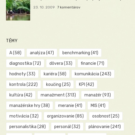
23. 10. 2009
7 komentárov
TÉMY
A
(58)
analýza
(47)
benchmarking
(41)
diagnostika
(72)
dôvera
(33)
financie
(71)
hodnoty
(33)
kariéra
(58)
komunikácia
(243)
kontrola
(222)
koučing
(25)
KPI
(42)
kultúra
(42)
manažment
(313)
manažér
(93)
manažérske hry
(38)
meranie
(41)
MIS
(41)
motivácia
(32)
organizovanie
(85)
osobnosť
(25)
personalistika
(28)
personál
(32)
plánovanie
(241)