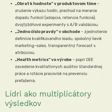
„Obrat k hodnote“ v produktovom tíme
–
zrušenie výkazu hodín, prechod na meranie
dopadu funkcií (adopcia, retencia funkcie),
dvojtýždňové experimenty s A/B validáciou.
„Jedno číslo pravdy“ v obchode
– zjednotenie
definície kvalifikovaného leadu, spoločný lievik
marketing–sales, transparentný forecast s
atribúciou.
„Health metrics“ vo výrobe
– popri OEE
zavedenie kvalitatívnych auditov štandardnej
práce a rotácie pracovísk na prevenciu
preťaženia.
Lídri ako multiplicátory
výsledkov