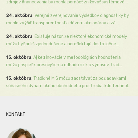
zdrojov financovania by mohla pomôcť znižovať systémové ...
24. októbra
:
Verejné zverejňovanie výsledkov diagnostiky by
mohlo zvýšiť transparentnosť a dôveru akcionárov a zá...
24. októbra
:
Existuje názor, že niektoré ekonomické modely
môžu byť príliš zjednodušené a nereflektujú dostatočne...
15. októbra
:
Aj keď inovácie v metodológiách hodnotenia
môžu prispieť k presnejšiemu odhadu rizík a výnosov, trad...
15. októbra
:
Tradičné MIS môžu zaostávať za požiadavkami
súčasného dynamického obchodného prostredia, kde technol...
KONTAKT