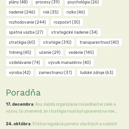
plány
(48)
procesy
(39)
psychológia
(26)
riadenie
(246)
risk
(35)
riziko
(46)
rozhodovanie
(244)
rozpočet
(30)
spätná väzba
(27)
strategické riadenie
(34)
stratégia
(60)
stratégie
(310)
transparentnosť
(40)
tréning
(45)
učenie
(29)
vedenie
(145)
vzdelávanie
(74)
výcvik manažérov
(40)
výroba
(42)
zamestnanci
(37)
ľudské zdroje
(63)
Poradňa
17. decembra
:
Áno, každá organizácia má jedinečné ciele a
výzvy, čo znamená, že stratégia musí byť upravená na mie...
24. októbra
:
Štátna regulácia pomery vlastných a cudzích