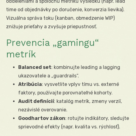
oddeleniami a spoločnú metriku výsledku (napr. lead
time od objednávky po doručenie, konverzia lievika).
Vizuálna správa toku (kanban, obmedzenie WIP)
znižuje prieťahy a zvyšuje priepustnosť.
Prevencia „gamingu“
metrík
Balanced set
: kombinujte leading a lagging
ukazovatele a „guardrails“.
Atribúcia
: vysvetlite vplyv tímu vs. externé
faktory, používajte porovnateľné kohorty.
Audit definícií
: katalóg metrík, zmeny verzíí,
nezávislé overovanie.
Goodhartov zákon
: rotujte indikátory, sledujte
sprievodné efekty (napr. kvalita vs. rýchlosť).