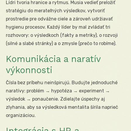
Lídri tvoria hranice a rytmus. Musia vedieť preložiť
stratégiu do merateľných výsledkov, vytvoriť
prostredie pre odvážne ciele a zároveň udržiavať
hygienu procesov. Každý líder by mal zvládať tri
rozhovory: o výsledkoch (fakty a metriky), o rozvoji
(silné a slabé stránky) a o zmysle (prečo to robíme).
Komunikácia a naratív
výkonnosti
Čísla bez príbehu neinšpirujú. Budujte jednoduché
naratívy: problém → hypotéza → experiment →
výsledok → ponaučenie. Zdielajte úspechy aj
zlyhania, aby sa výsledková mentalita šírila naprieč
organizáciou.
Integrácia s HR a