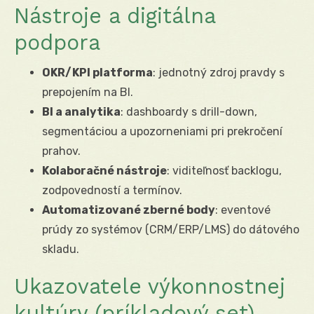
Nástroje a digitálna
podpora
OKR/KPI platforma
: jednotný zdroj pravdy s
prepojením na BI.
BI a analytika
: dashboardy s drill-down,
segmentáciou a upozorneniami pri prekročení
prahov.
Kolaboračné nástroje
: viditeľnosť backlogu,
zodpovedností a termínov.
Automatizované zberné body
: eventové
prúdy zo systémov (CRM/ERP/LMS) do dátového
skladu.
Ukazovatele výkonnostnej
kultúry (príkladový set)