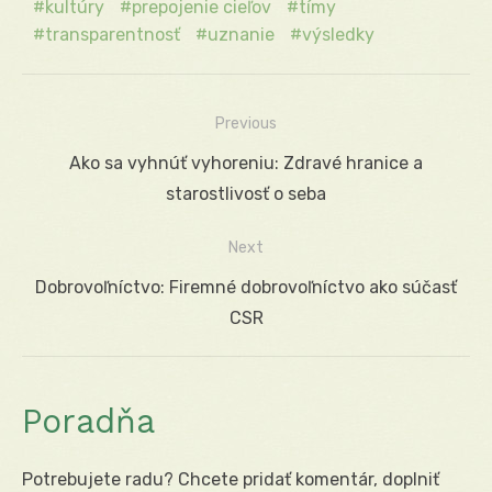
kultúry
prepojenie cieľov
tímy
transparentnosť
uznanie
výsledky
Previous
Navigácia
Previous
Ako sa vyhnúť vyhoreniu: Zdravé hranice a
v
post:
starostlivosť o seba
článku
Next
Next
Dobrovoľníctvo: Firemné dobrovoľníctvo ako súčasť
post:
CSR
Poradňa
Potrebujete radu? Chcete pridať komentár, doplniť