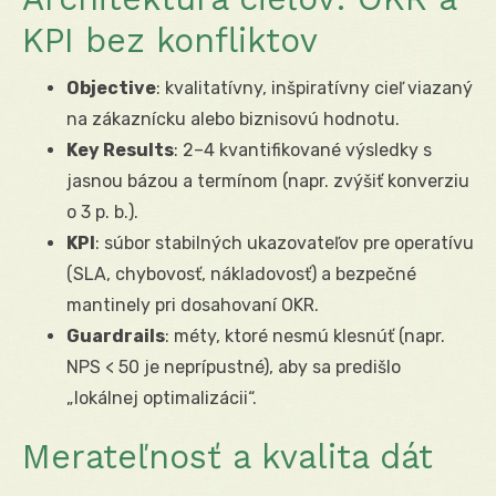
KPI bez konfliktov
Objective
: kvalitatívny, inšpiratívny cieľ viazaný
na zákaznícku alebo biznisovú hodnotu.
Key Results
: 2–4 kvantifikované výsledky s
jasnou bázou a termínom (napr. zvýšiť konverziu
o 3 p. b.).
KPI
: súbor stabilných ukazovateľov pre operatívu
(SLA, chybovosť, nákladovosť) a bezpečné
mantinely pri dosahovaní OKR.
Guardrails
: méty, ktoré nesmú klesnúť (napr.
NPS < 50 je neprípustné), aby sa predišlo
„lokálnej optimalizácii“.
Merateľnosť a kvalita dát