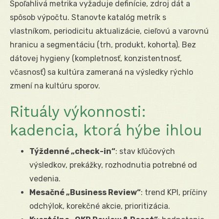
Spoľahlivá metrika vyžaduje definície, zdroj dát a
spôsob výpočtu. Stanovte katalóg metrík s
vlastníkom, periodicitu aktualizácie, cieľovú a varovnú
hranicu a segmentáciu (trh, produkt, kohorta). Bez
dátovej hygieny (kompletnosť, konzistentnosť,
včasnosť) sa kultúra zameraná na výsledky rýchlo
zmení na kultúru sporov.
Rituály výkonnosti:
kadencia, ktorá hýbe ihlou
Týždenné „check-in“
: stav kľúčových
výsledkov, prekážky, rozhodnutia potrebné od
vedenia.
Mesačné „Business Review“
: trend KPI, príčiny
odchýlok, korekčné akcie, prioritizácia.