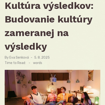
Kultúra výsledkov:
Budovanie kultúry
zameranej na
výsledky
By
Eva Senková
Posted
5. 8. 2025
on
Time to Read:
-
words