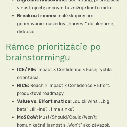
v nástrojoch; anonymita znižuje konformitu.
Breakout rooms:
malé skupiny pre
generovanie, následný „harvest“ do plenárnej
diskusie.
Rámce prioritizácie po
brainstormingu
ICE/PIE:
Impact × Confidence × Ease; rýchla
orientácia.
RICE:
Reach × Impact × Confidence ÷ Effort;
produktové roadmapy.
Value vs. Effort matica:
„quick wins“, „big
bets“, „fill-ins“, „time sinks“.
MoSCoW:
Must/Should/Could/Won’t;
komunikačná jasnosť s „Won’t“ ako záväzok.