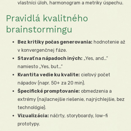
vlastníci úloh, harmonogram a metriky úspechu.
Pravidlá kvalitného
brainstormingu
Bez kritiky počas generovania:
hodnotenie až
v konvergenčnej fáze.
Stavať na nápadoch iných:
„Yes, and…“
namiesto „Yes, but…“
Kvantita vedie ku kvalite:
cieľový počet
nápadov (napr. 50+ za 20 min).
Špecifické promptovanie:
obmedzenia a
extrémy (najlacnejšie riešenie, najrýchlejšie, bez
technológie).
Vizualizácia:
náčrty, storyboardy, low-fi
prototypy.