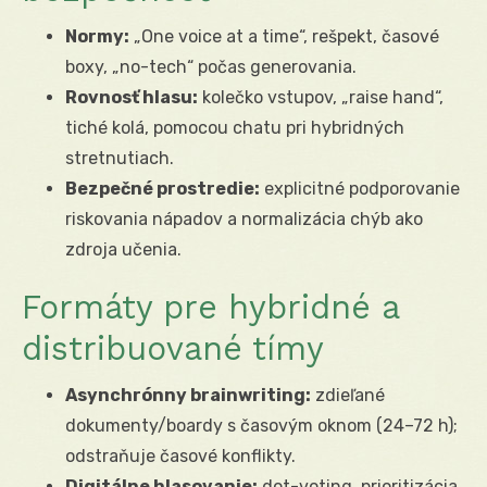
Normy:
„One voice at a time“, rešpekt, časové
boxy, „no-tech“ počas generovania.
Rovnosť hlasu:
kolečko vstupov, „raise hand“,
tiché kolá, pomocou chatu pri hybridných
stretnutiach.
Bezpečné prostredie:
explicitné podporovanie
riskovania nápadov a normalizácia chýb ako
zdroja učenia.
Formáty pre hybridné a
distribuované tímy
Asynchrónny brainwriting:
zdieľané
dokumenty/boardy s časovým oknom (24–72 h);
odstraňuje časové konflikty.
Digitálne hlasovanie:
dot-voting, prioritizácia