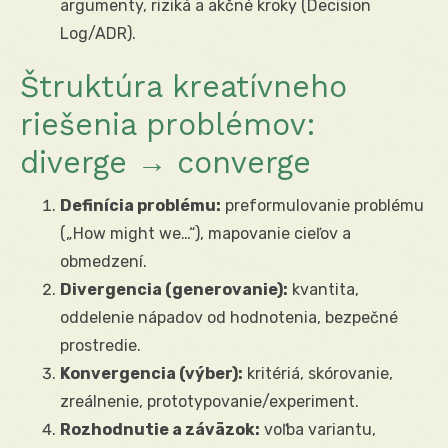
argumenty, riziká a akčné kroky (Decision
Log/ADR).
Štruktúra kreatívneho
riešenia problémov:
diverge → converge
Definícia problému:
preformulovanie problému
(„How might we…“), mapovanie cieľov a
obmedzení.
Divergencia (generovanie):
kvantita,
oddelenie nápadov od hodnotenia, bezpečné
prostredie.
Konvergencia (výber):
kritériá, skórovanie,
zreálnenie, prototypovanie/experiment.
Rozhodnutie a záväzok:
voľba variantu,