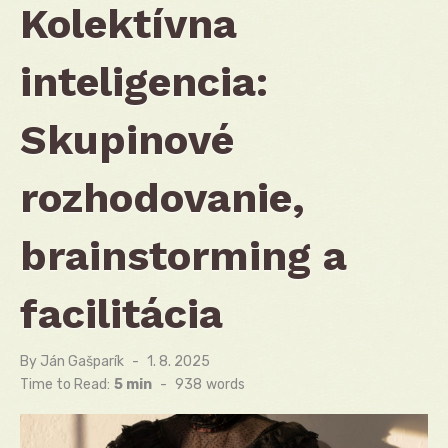
Kolektívna
inteligencia:
Skupinové
rozhodovanie,
brainstorming a
facilitácia
By
Ján Gašparík
Posted
1. 8. 2025
on
Time to Read:
5 min
-
938
words