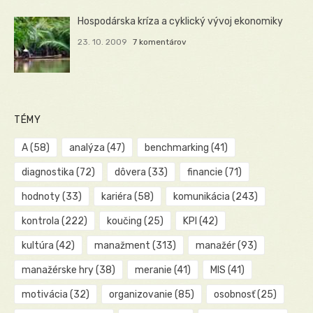
Hospodárska kríza a cyklický vývoj ekonomiky
23. 10. 2009
7 komentárov
TÉMY
A
(58)
analýza
(47)
benchmarking
(41)
diagnostika
(72)
dôvera
(33)
financie
(71)
hodnoty
(33)
kariéra
(58)
komunikácia
(243)
kontrola
(222)
koučing
(25)
KPI
(42)
kultúra
(42)
manažment
(313)
manažér
(93)
manažérske hry
(38)
meranie
(41)
MIS
(41)
motivácia
(32)
organizovanie
(85)
osobnosť
(25)