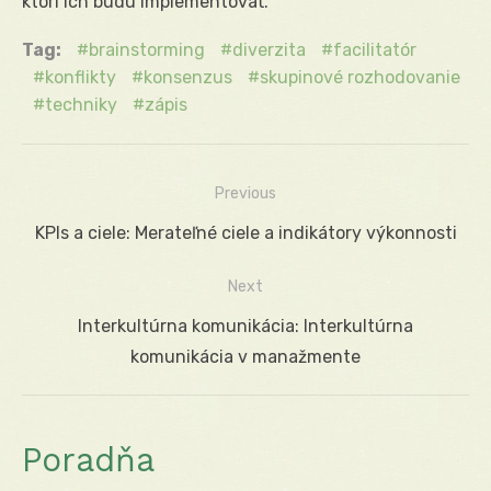
ktorí ich budú implementovať.
Tag:
brainstorming
diverzita
facilitatór
konflikty
konsenzus
skupinové rozhodovanie
techniky
zápis
Previous
Navigácia
Previous
KPIs a ciele: Merateľné ciele a indikátory výkonnosti
v
post:
Next
článku
Next
Interkultúrna komunikácia: Interkultúrna
post:
komunikácia v manažmente
Poradňa