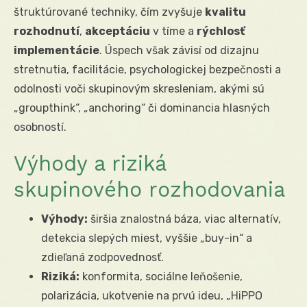
štruktúrované techniky, čím zvyšuje
kvalitu
rozhodnutí
,
akceptáciu
v tíme a
rýchlosť
implementácie
. Úspech však závisí od dizajnu
stretnutia, facilitácie, psychologickej bezpečnosti a
odolnosti voči skupinovým skresleniam, akými sú
„groupthink“, „anchoring“ či dominancia hlasných
osobností.
Výhody a riziká
skupinového rozhodovania
Výhody:
širšia znalostná báza, viac alternatív,
detekcia slepých miest, vyššie „buy-in“ a
zdieľaná zodpovednosť.
Riziká:
konformita, sociálne leňošenie,
polarizácia, ukotvenie na prvú ideu, „HiPPO