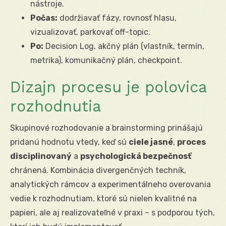
nástroje.
Počas:
dodržiavať fázy, rovnosť hlasu,
vizualizovať, parkovať off-topic.
Po:
Decision Log, akčný plán (vlastník, termín,
metrika), komunikačný plán, checkpoint.
Dizajn procesu je polovica
rozhodnutia
Skupinové rozhodovanie a brainstorming prinášajú
pridanú hodnotu vtedy, keď sú
ciele jasné
,
proces
disciplinovaný
a
psychologická bezpečnosť
chránená. Kombinácia divergenčných techník,
analytických rámcov a experimentálneho overovania
vedie k rozhodnutiam, ktoré sú nielen kvalitné na
papieri, ale aj realizovateľné v praxi – s podporou tých,