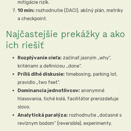
mitigácie rizík.
10 min:
rozhodnutie (DACI), akčný plán, metriky
a checkpoint.
Najčastejšie prekážky a ako
ich riešiť
Rozplývanie cieľa:
začínať jasným „why“,
kritériami a definíciou „done“.
Príliš dlhé diskusie:
timeboxing, parking lot,
pravidlo „two feet“.
Dominancia jednotlivcov:
anonymné
hlasovania, tiché kolá, facilitátor prerozdeľuje
slovo.
Analytická paralýza:
rozhodnutie „dočasné s
revíznym bodom“ (reversible), experimenty.