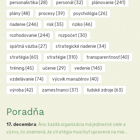
personalistika
(28)
personál
(32)
plánovanie
(241)
plány
(48)
procesy
(39)
psychológia
(26)
riadenie
(246)
risk
(35)
riziko
(46)
rozhodovanie
(244)
rozpočet
(30)
spätná väzba
(27)
strategické riadenie
(34)
stratégia
(60)
stratégie
(310)
transparentnosť
(40)
tréning
(45)
učenie
(29)
vedenie
(145)
vzdelávanie
(74)
výcvik manažérov
(40)
výroba
(42)
zamestnanci
(37)
ľudské zdroje
(63)
Poradňa
17. decembra
:
Áno, každá organizácia má jedinečné ciele a
výzvy, čo znamená, že stratégia musí byť upravená na mie...