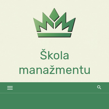
Skip
to
content
Škola
manažmentu