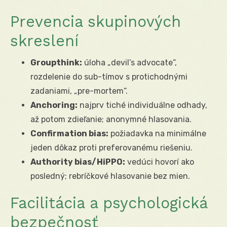
Prevencia skupinových
skreslení
Groupthink:
úloha „devil’s advocate“,
rozdelenie do sub-tímov s protichodnými
zadaniami, „pre-mortem“.
Anchoring:
najprv tiché individuálne odhady,
až potom zdieľanie; anonymné hlasovania.
Confirmation bias:
požiadavka na minimálne
jeden dôkaz proti preferovanému riešeniu.
Authority bias/HiPPO:
vedúci hovorí ako
posledný; rebríčkové hlasovanie bez mien.
Facilitácia a psychologická
bezpečnosť