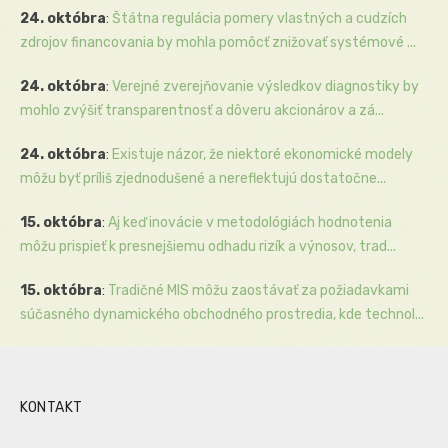
24. októbra
:
Štátna regulácia pomery vlastných a cudzích
zdrojov financovania by mohla pomôcť znižovať systémové ...
24. októbra
:
Verejné zverejňovanie výsledkov diagnostiky by
mohlo zvýšiť transparentnosť a dôveru akcionárov a zá...
24. októbra
:
Existuje názor, že niektoré ekonomické modely
môžu byť príliš zjednodušené a nereflektujú dostatočne...
15. októbra
:
Aj keď inovácie v metodológiách hodnotenia
môžu prispieť k presnejšiemu odhadu rizík a výnosov, trad...
15. októbra
:
Tradičné MIS môžu zaostávať za požiadavkami
súčasného dynamického obchodného prostredia, kde technol...
KONTAKT