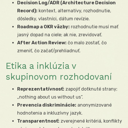
Decision Log/ADR (Architecture Decision
Record):
kontext, alternatívy, rozhodnutie,
dôsledky, vlastníci, dátum revízie.
Roadmap a OKR väzby:
rozhodnutie musí mať
jasný dopad na ciele; ak nie, zrevidovať.
After Action Review:
čo malo zostať, čo
zmeniť, čo začať/prehliadnuť.
Etika a inklúzia v
skupinovom rozhodovaní
Reprezentatívnosť:
zapojiť dotknuté strany;
„nothing about us without us“.
Prevencia diskriminácie:
anonymizované
hodnotenia a inkluzívny jazyk.
Transparentnosť:
zverejnené kritériá, konflikty