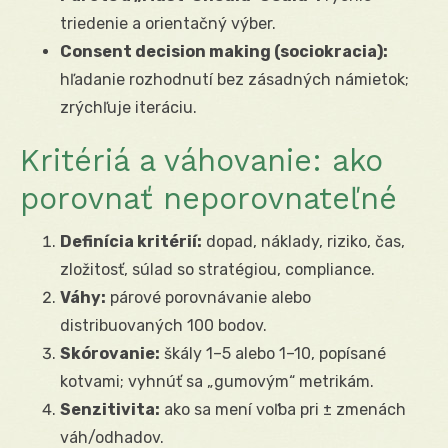
triedenie a orientačný výber.
Consent decision making (sociokracia):
hľadanie rozhodnutí bez zásadných námietok;
zrýchľuje iteráciu.
Kritériá a váhovanie: ako
porovnať neporovnateľné
Definícia kritérií:
dopad, náklady, riziko, čas,
zložitosť, súlad so stratégiou, compliance.
Váhy:
párové porovnávanie alebo
distribuovaných 100 bodov.
Skórovanie:
škály 1–5 alebo 1–10, popísané
kotvami; vyhnúť sa „gumovým“ metrikám.
Senzitivita:
ako sa mení voľba pri ± zmenách
váh/odhadov.