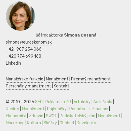
šéfredaktorka
Simona Česaná
simona@euroekonom.sk
+421 907 234 066
+420 774 699 168
LinkedIn
Manažérske funkcie
|
Manažment
|
Firemný manažment
|
Personálny manažment
|
Kontakt
© 2010 - 2026
SEO
|
Reklama a PR
|
Vrtuľníky
|
Autoškola
|
Reality
|
Manažment
|
Prijímáčky
|
Podnikanie
|
Financie
|
Ekonomika
|
Zdravie
|
SWOT
|
Podnikateľský plán
|
Manažment
|
Marketing
|
Kultúra
|
Skúšky
|
Obchod
|
Dovolenka