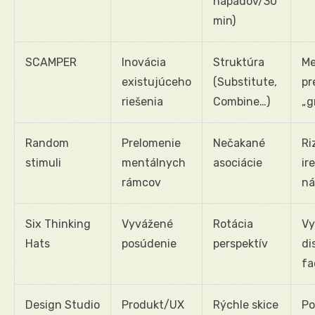
nápadov/30
min)
SCAMPER
Inovácia
Struktúra
Me
existujúceho
(Substitute,
pr
riešenia
Combine…)
„g
Random
Prelomenie
Nečakané
Ri
stimuli
mentálnych
asociácie
ir
rámcov
ná
Six Thinking
Vyvážené
Rotácia
Vy
Hats
posúdenie
perspektív
di
fa
Design Studio
Produkt/UX
Rýchle skice
Po