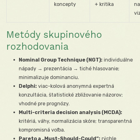
koncepty
+ kritika
na
vi
Metódy skupinového
rozhodovania
Nominal Group Technique (NGT):
individuálne
nápady → prezentácia → tiché hlasovanie;
minimalizuje dominanciu.
Delphi:
viac-kolová anonymná expertná
konzultácia, štatistické zbližovanie názorov;
vhodné pre prognózy.
Multi-criteria decision analysis (MCDA):
kritériá, váhy, normalizácia skóre; transparentná
kompromisná voľba.
Pareto a „Must-Should-Could“:
rýchle