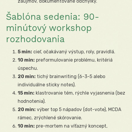
záujmov, dokumentované odchýlky.
Šablóna sedenia: 90-
minútový workshop
rozhodovania
5 min:
cieľ, očakávaný výstup, roly, pravidlá.
10 min:
preformulovanie problému, kritériá
úspechu.
20 min:
tichý brainwriting (6-3-5 alebo
individuálne sticky notes).
15 min:
klastrovanie tém, rýchle vyjasnenia (bez
hodnotenia).
20 min:
výber top 5 nápadov (dot-vote), MCDA
rámec, zrýchlené skórovanie.
10 min:
pre-mortem na víťazný koncept,