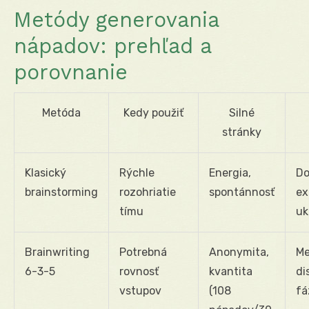
Metódy generovania
nápadov: prehľad a
porovnanie
Metóda
Kedy použiť
Silné
stránky
Klasický
Rýchle
Energia,
Do
brainstorming
rozohriatie
spontánnosť
ex
tímu
uk
Brainwriting
Potrebná
Anonymita,
Me
6-3-5
rovnosť
kvantita
di
vstupov
(108
fá