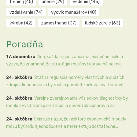
tréning
(45)
učenie
(29)
vedenie
(145)
vzdelávanie
(74)
výcvik manažérov
(40)
výroba
(42)
zamestnanci
(37)
ľudské zdroje
(63)
Poradňa
17. decembra
:
Áno, každá organizácia má jedinečné ciele a
výzvy, čo znamená, že stratégia musí byť upravená na mie...
24. októbra
:
Štátna regulácia pomery vlastných a cudzích
zdrojov financovania by mohla pomôcť znižovať systémové ...
24. októbra
:
Verejné zverejňovanie výsledkov diagnostiky by
mohlo zvýšiť transparentnosť a dôveru akcionárov a zá...
24. októbra
:
Existuje názor, že niektoré ekonomické modely
môžu byť príliš zjednodušené a nereflektujú dostatočne...