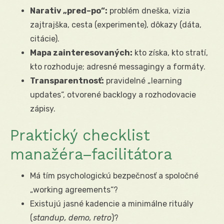
Narativ „pred–po“:
problém dneška, vizia
zajtrajška, cesta (experimente), dôkazy (dáta,
citácie).
Mapa zainteresovaných:
kto získa, kto stratí,
kto rozhoduje; adresné messagingy a formáty.
Transparentnosť:
pravidelné „learning
updates“, otvorené backlogy a rozhodovacie
zápisy.
Praktický checklist
manažéra–facilitátora
Má tím psychologickú bezpečnosť a spoločné
„working agreements“?
Existujú jasné kadencie a minimálne rituály
(
standup, demo, retro
)?