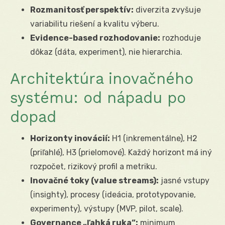
Rozmanitosť perspektív:
diverzita zvyšuje
variabilitu riešení a kvalitu výberu.
Evidence-based rozhodovanie:
rozhoduje
dôkaz (dáta, experiment), nie hierarchia.
Architektúra inovačného
systému: od nápadu po
dopad
Horizonty inovácií:
H1 (inkrementálne), H2
(priľahlé), H3 (prielomové). Každý horizont má iný
rozpočet, rizikový profil a metriku.
Inovačné toky (value streams):
jasné vstupy
(insighty), procesy (ideácia, prototypovanie,
experimenty), výstupy (MVP, pilot, scale).
Governance „ľahká ruka“:
minimum