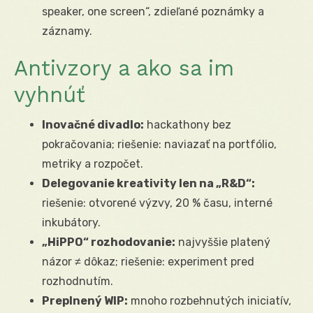
speaker, one screen“, zdieľané poznámky a
záznamy.
Antivzory a ako sa im
vyhnúť
Inovačné divadlo:
hackathony bez
pokračovania; riešenie: naviazať na portfólio,
metriky a rozpočet.
Delegovanie kreativity len na „R&D“:
riešenie: otvorené výzvy, 20 % času, interné
inkubátory.
„HiPPO“ rozhodovanie:
najvyššie platený
názor ≠ dôkaz; riešenie: experiment pred
rozhodnutím.
Preplnený WIP:
mnoho rozbehnutých iniciatív,