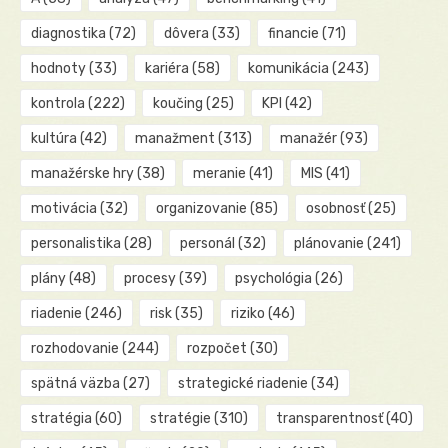
diagnostika
(72)
dôvera
(33)
financie
(71)
hodnoty
(33)
kariéra
(58)
komunikácia
(243)
kontrola
(222)
koučing
(25)
KPI
(42)
kultúra
(42)
manažment
(313)
manažér
(93)
manažérske hry
(38)
meranie
(41)
MIS
(41)
motivácia
(32)
organizovanie
(85)
osobnosť
(25)
personalistika
(28)
personál
(32)
plánovanie
(241)
plány
(48)
procesy
(39)
psychológia
(26)
riadenie
(246)
risk
(35)
riziko
(46)
rozhodovanie
(244)
rozpočet
(30)
spätná väzba
(27)
strategické riadenie
(34)
stratégia
(60)
stratégie
(310)
transparentnosť
(40)