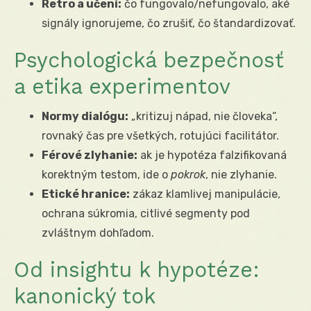
Retro a učení:
čo fungovalo/nefungovalo, aké
signály ignorujeme, čo zrušiť, čo štandardizovať.
Psychologická bezpečnosť
a etika experimentov
Normy dialógu:
„kritizuj nápad, nie človeka“,
rovnaký čas pre všetkých, rotujúci facilitátor.
Férové zlyhanie:
ak je hypotéza falzifikovaná
korektným testom, ide o
pokrok
, nie zlyhanie.
Etické hranice:
zákaz klamlivej manipulácie,
ochrana súkromia, citlivé segmenty pod
zvláštnym dohľadom.
Od insightu k hypotéze:
kanonický tok