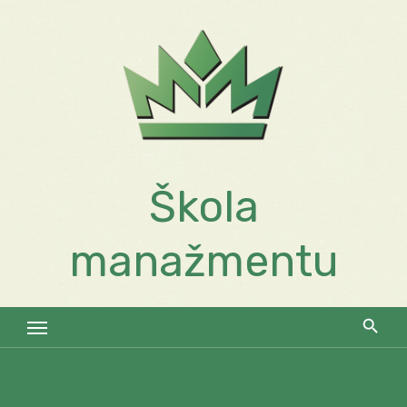
Skip
to
content
Škola
manažmentu