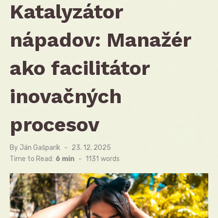
Katalyzátor
nápadov: Manažér
ako facilitátor
inovačných
procesov
By
Ján Gašparík
Posted
23. 12. 2025
on
Time to Read:
6 min
-
1131
words