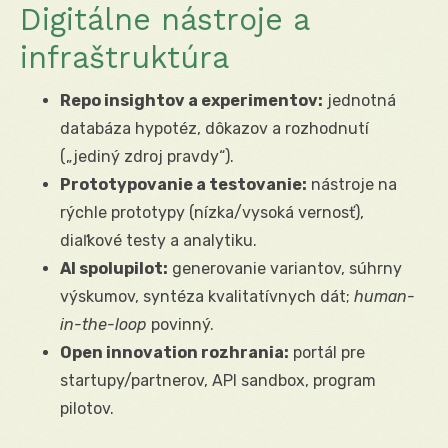
Digitálne nástroje a
infraštruktúra
Repo insightov a experimentov:
jednotná
databáza hypotéz, dôkazov a rozhodnutí
(„jediný zdroj pravdy“).
Prototypovanie a testovanie:
nástroje na
rýchle prototypy (nízka/vysoká vernosť),
diaľkové testy a analytiku.
AI spolupilot:
generovanie variantov, súhrny
výskumov, syntéza kvalitatívnych dát;
human-
in-the-loop
povinný.
Open innovation rozhrania:
portál pre
startupy/partnerov, API sandbox, program
pilotov.