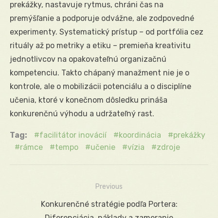
prekážky, nastavuje rytmus, chráni čas na
premýšľanie a podporuje odvážne, ale zodpovedné
experimenty. Systematický prístup – od portfólia cez
rituály až po metriky a etiku – premieňa kreativitu
jednotlivcov na opakovateľnú organizačnú
kompetenciu. Takto chápaný manažment nie je o
kontrole, ale o mobilizácii potenciálu a o disciplíne
učenia, ktoré v konečnom dôsledku prináša
konkurenčnú výhodu a udržateľný rast.
Tag:
facilitátor inovácií
koordinácia
prekážky
rámce
tempo
učenie
vízia
zdroje
Previous
Navigácia
Previous
Konkurenčné stratégie podľa Portera:
v
post:
Diferenciácia, náklady a zameranie