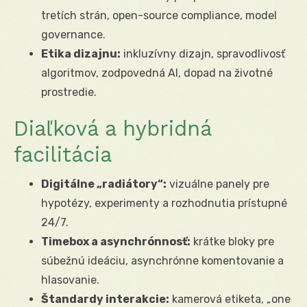
tretích strán, open-source compliance, model
governance.
Etika dizajnu:
inkluzívny dizajn, spravodlivosť
algoritmov, zodpovedná AI, dopad na životné
prostredie.
Diaľková a hybridná
facilitácia
Digitálne „radiátory“:
vizuálne panely pre
hypotézy, experimenty a rozhodnutia prístupné
24/7.
Timebox a asynchrónnosť:
krátke bloky pre
súbežnú ideáciu, asynchrónne komentovanie a
hlasovanie.
Štandardy interakcie:
kamerová etiketa, „one