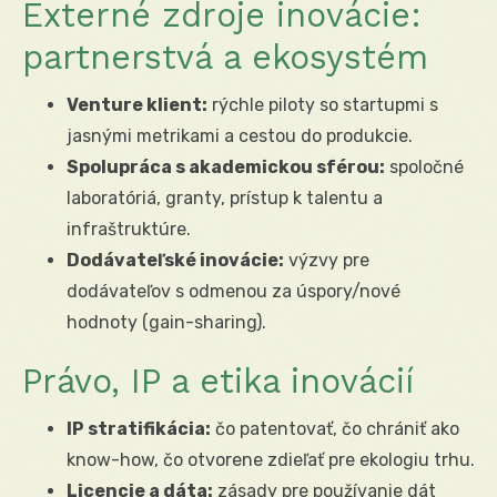
Externé zdroje inovácie:
partnerstvá a ekosystém
Venture klient:
rýchle piloty so startupmi s
jasnými metrikami a cestou do produkcie.
Spolupráca s akademickou sférou:
spoločné
laboratóriá, granty, prístup k talentu a
infraštruktúre.
Dodávateľské inovácie:
výzvy pre
dodávateľov s odmenou za úspory/nové
hodnoty (gain-sharing).
Právo, IP a etika inovácií
IP stratifikácia:
čo patentovať, čo chrániť ako
know-how, čo otvorene zdieľať pre ekologiu trhu.
Licencie a dáta:
zásady pre používanie dát