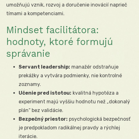
umožňujú vznik, rozvoj a doručenie inovácií naprieč
tímami a kompetenciami.
Mindset facilitátora:
hodnoty, ktoré formujú
správanie
Servant leadership:
manažér odstraňuje
prekážky a vytvára podmienky, nie kontrolné
zoznamy.
Učenie pred istotou:
kvalitná hypotéza a
experiment majú vyššiu hodnotu než „dokonalý
plán“ bez validácie.
Bezpečný priestor:
psychologická bezpečnosť
je predpokladom radikálnej pravdy a rýchlej
iterácie.