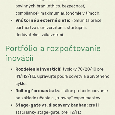
povinných brán (ethics, bezpečnosť,
compliance), maximum autonómie v tímoch.
Vnútorné a externé siete:
komunita praxe,
partnertvá s univerzitami, startupmi,
dodávateľmi, zákazníkmi.
Portfólio a rozpočtovanie
inovácií
Rozdelenie investícií:
typicky 70/20/10 pre
H1/H2/H3; upravujte podľa odvetvia a životného
cyklu.
Rolling forecasts:
kvartálne prehodnocovanie
na základe učenia a „runway“ experimentov.
Stage-gate vs. discovery kanban:
pre H1
stačí ľahký stage-gate; pre H2/H3