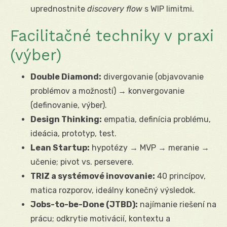
uprednostnite
discovery flow
s WIP limitmi.
Facilitačné techniky v praxi
(výber)
Double Diamond:
divergovanie (objavovanie
problémov a možností) → konvergovanie
(definovanie, výber).
Design Thinking:
empatia, definícia problému,
ideácia, prototyp, test.
Lean Startup:
hypotézy → MVP → meranie →
učenie; pivot vs. persevere.
TRIZ a systémové inovovanie:
40 princípov,
matica rozporov, ideálny konečný výsledok.
Jobs-to-be-Done (JTBD):
najímanie riešení na
prácu; odkrytie motivácií, kontextu a