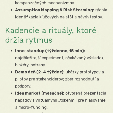
kompenzačných mechanizmov.
Assumption Mapping & Risk Storming:
rýchla
identifikácia kľúčových neistôt a návrh testov.
Kadencie a rituály, ktoré
držia rytmus
Inno-standup (týždenne, 15 min):
najdôležitejší experiment, očakávaný výsledok,
blokéry, potreby.
Demo deň (2–4 týždne):
ukážky prototypov a
pilotov pre stakeholderov; zber rozhodnutí a
podpory.
Idea market (mesačne):
otvorená prezentácia
nápadov s virtuálnymi „tokenmi“ pre hlasovanie
a micro-funding.