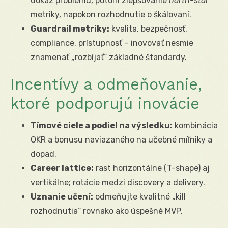
dôkaz problému, potom zlepšovanie
north-star
metriky, napokon rozhodnutie o škálovaní.
Guardrail metriky:
kvalita, bezpečnosť,
compliance, prístupnosť – inovovať nesmie
znamenať „rozbíjať“ základné štandardy.
Incentívy a odmeňovanie,
ktoré podporujú inovácie
Tímové ciele a podiel na výsledku:
kombinácia
OKR a bonusu naviazaného na učebné míľniky a
dopad.
Career lattice:
rast horizontálne (T-shape) aj
vertikálne; rotácie medzi discovery a delivery.
Uznanie učení:
odmeňujte kvalitné „kill
rozhodnutia“ rovnako ako úspešné MVP.