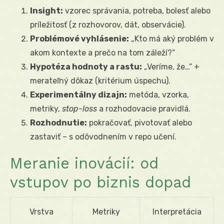
Insight:
vzorec správania, potreba, bolesť alebo
príležitosť (z rozhovorov, dát, observácie).
Problémové vyhlásenie:
„Kto má aký problém v
akom kontexte a prečo na tom záleží?“
Hypotéza hodnoty a rastu:
„Veríme, že…“ +
merateľný dôkaz (kritérium úspechu).
Experimentálny dizajn:
metóda, vzorka,
metriky,
stop-loss
a rozhodovacie pravidlá.
Rozhodnutie:
pokračovať, pivotovať alebo
zastaviť – s odôvodnením v repo učení.
Meranie inovácií: od
vstupov po biznis dopad
Vrstva
Metriky
Interpretácia