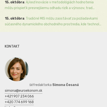
15. októbra
:
Aj keď inovácie v metodológiách hodnotenia
môžu prispieť k presnejšiemu odhadu rizík a výnosov, trad...
15. októbra
:
Tradičné MIS môžu zaostávať za požiadavkami
súčasného dynamického obchodného prostredia, kde technol...
KONTAKT
šéfredaktorka
Simona Česaná
simona@euroekonom.sk
+421 907 234 066
+420 774 699 168