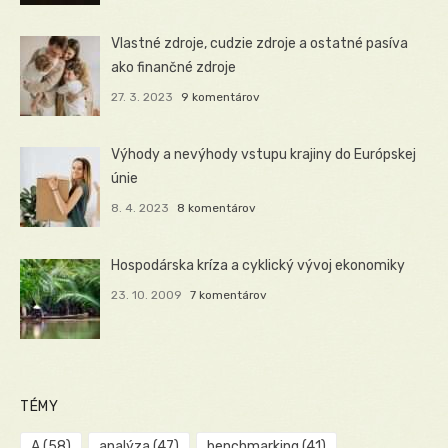
Vlastné zdroje, cudzie zdroje a ostatné pasíva
ako finančné zdroje
27. 3. 2023
9 komentárov
Výhody a nevýhody vstupu krajiny do Európskej
únie
8. 4. 2023
8 komentárov
Hospodárska kríza a cyklický vývoj ekonomiky
23. 10. 2009
7 komentárov
TÉMY
A
(58)
analýza
(47)
benchmarking
(41)