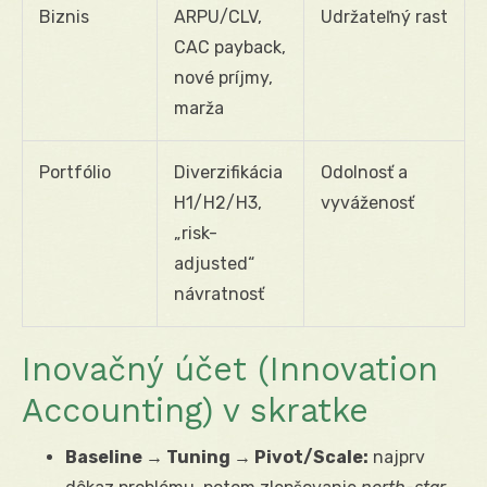
Biznis
ARPU/CLV,
Udržateľný rast
CAC payback,
nové príjmy,
marža
Portfólio
Diverzifikácia
Odolnosť a
H1/H2/H3,
vyváženosť
„risk-
adjusted“
návratnosť
Inovačný účet (Innovation
Accounting) v skratke
Baseline → Tuning → Pivot/Scale:
najprv