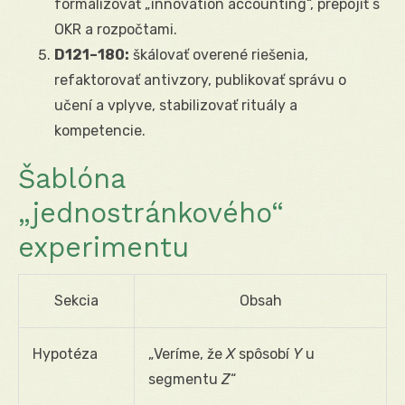
formalizovať „innovation accounting“, prepojiť s
OKR a rozpočtami.
D121–180:
škálovať overené riešenia,
refaktorovať antivzory, publikovať správu o
učení a vplyve, stabilizovať rituály a
kompetencie.
Šablóna
„jednostránkového“
experimentu
Sekcia
Obsah
Hypotéza
„Veríme, že
X
spôsobí
Y
u
segmentu
Z
“