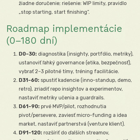
žiadne doručenie; riešenie: WIP limity, pravidlo
„stop starting, start finishing“.
Roadmap implementácie
(0–180 dní)
D0–30:
diagnostika (insighty, portfólio, metriky),
ustanoviť ľahký governance (etika, bezpečnosť),
vybrať 2–3 pilotné tímy, tréning facilitácie.
D31–60:
spustiť kadencie (inno-standup, demo,
retro), zriadiť repo insightov a experimentov,
nastaviť metriky učenia a guardrails.
D61–90:
prvé MVP/pilot, rozhodnutia
pivot/persevere, zaviesť micro-funding a idea
market, nastaviť partnerstvá (venture klient).
D91–120:
rozšíriť do ďalších streamov,