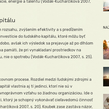
cie, energie a talentu (Vodák-Kucharčíková 2007,
pitálu
NA
m rozsahu, zvýšením efektivity a s predĺžením
nvestície do ľudského kapitálu, ktoré môžu byť
dobo, avšak ich výsledok sa prejavuje až po dlhšom
a pamäti, že pri vynakladaní prostriedkov na
iu, nie o spotrebu (Vodák-Kucharčíkova 2007, s. 25).
acovnom procese. Rozdiel medzi ľudskými zdrojmi a
itál vlastnia aj tí jedinci, ktorí nie sú v
ovnoprávnom vzťahu so žiadnou organizáciou. Ide o
i, ktorý je schopný vykonávať cieľavedomú činnosť
arčíková 2007, s. 20). Koubek zase zastáva názor,