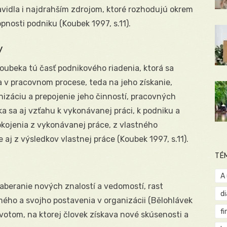
avidla i najdrahším zdrojom, ktoré rozhodujú okrem
pnosti podniku (Koubek 1997, s.11).
v
Koubeka tú časť podnikového riadenia, ktorá sa
a v pracovnom procese, teda na jeho získanie,
nizáciu a prepojenie jeho činností, pracovných
a sa aj vzťahu k vykonávanej práci, k podniku a
kojenia z vykonávanej práce, z vlastného
aj z výsledkov vlastnej práce (Koubek 1997, s.11).
TÉ
A
naberanie nových znalostí a vedomostí, rast
d
mého a svojho postavenia v organizácii (Bělohlávek
fi
životom, na ktorej človek získava nové skúsenosti a