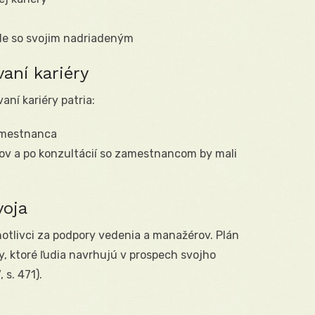
de so svojim nadriadeným
aní kariéry
ní kariéry patria:
zamestnanca
ľov a po konzultácií so zamestnancom by mali
voja
otlivci za podpory vedenia a manažérov. Plán
, ktoré ľudia navrhujú v prospech svojho
s. 471).