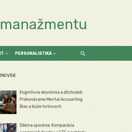
a manažmentu
NT
PERSONALISTIKA
JNOVŠIE
Kognitívna ekonómia a dôchodok:
Prekonávanie Mental Accounting
Bias a ilúzie hotovosti
Dilema sporenia: Komparácia