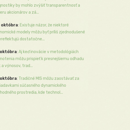
gnostiky by mohlo zvýšiť transparentnosť a
eru akcionárov a zá...
 októbra
:
Existuje názor, že niektoré
nomické modely môžu byť príliš zjednodušené
ereflektujú dostatočne...
 októbra
:
Aj keď inovácie v metodológiách
notenia môžu prispieť k presnejšiemu odhadu
k a výnosov, trad...
 októbra
:
Tradičné MIS môžu zaostávať za
iadavkami súčasného dynamického
hodného prostredia, kde technol...