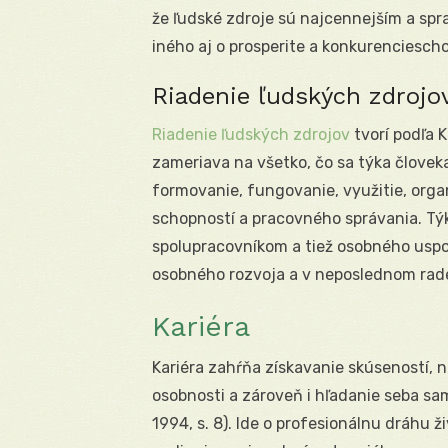
že ľudské zdroje sú najcennejším a spr
iného aj o prosperite a konkurenciescho
Riadenie ľudských zdrojo
Riadenie ľudských zdrojov
tvorí podľa 
zameriava na všetko, čo sa týka človek
formovanie, fungovanie, využitie, orga
schopností a pracovného správania. Týk
spolupracovníkom a tiež osobného uspo
osobného rozvoja a v neposlednom rade 
Kariéra
Kariéra zahŕňa získavanie skúseností, 
osobnosti a zároveň i hľadanie seba sa
1994, s. 8). Ide o profesionálnu dráhu 