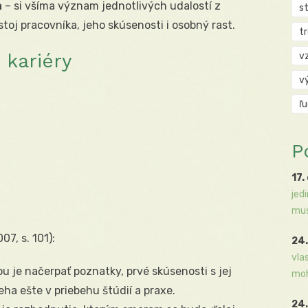
a
– si všíma význam jednotlivých udalostí z
s
stoj pracovníka, jeho skúsenosti i osobný rast.
t
 kariéry
v
v
ľ
P
17.
jed
mus
7, s. 101):
24.
vla
u je načerpať poznatky, prvé skúsenosti s jej
moh
ha ešte v priebehu štúdií a praxe.
24.