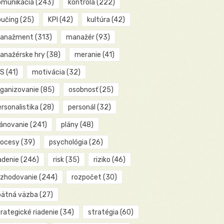
omunikácia
(243)
kontrola
(222)
oučing
(25)
KPI
(42)
kultúra
(42)
anažment
(313)
manažér
(93)
anažérske hry
(38)
meranie
(41)
IS
(41)
motivácia
(32)
rganizovanie
(85)
osobnosť
(25)
rsonalistika
(28)
personál
(32)
lánovanie
(241)
plány
(48)
rocesy
(39)
psychológia
(26)
adenie
(246)
risk
(35)
riziko
(46)
ozhodovanie
(244)
rozpočet
(30)
pätná väzba
(27)
rategické riadenie
(34)
stratégia
(60)