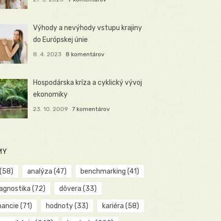
Výhody a nevýhody vstupu krajiny
do Európskej únie
8. 4. 2023
8 komentárov
Hospodárska kríza a cyklický vývoj
ekonomiky
23. 10. 2009
7 komentárov
MY
(58)
analýza
(47)
benchmarking
(41)
iagnostika
(72)
dôvera
(33)
nancie
(71)
hodnoty
(33)
kariéra
(58)