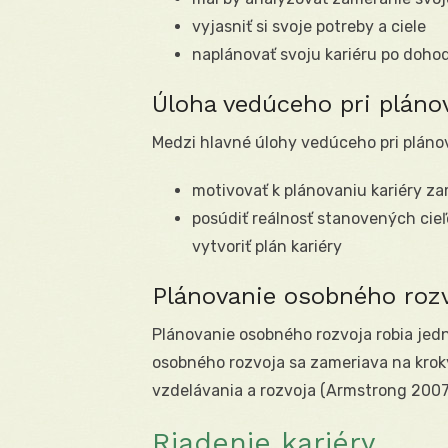
vyjasniť si svoje potreby a ciele
naplánovať svoju kariéru po doho
Úloha vedúceho pri plánov
Medzi hlavné úlohy vedúceho pri plánova
motivovať k plánovaniu kariéry 
posúdiť reálnosť stanovených cie
vytvoriť plán kariéry
Plánovanie osobného roz
Plánovanie osobného rozvoja robia jedn
osobného rozvoja sa zameriava na kroky
vzdelávania a rozvoja (Armstrong 2007, 
Riadenie kariéry