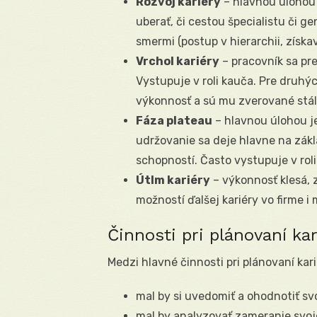
Rozvoj kariéry
– hlavnou úlohou 
uberať, či cestou špecialistu či g
smermi (postup v hierarchii, získa
Vrchol kariéry
– pracovník sa pre
Vystupuje v roli kauča. Pre druhý
výkonnosť a sú mu zverované stál
Fáza plateau
– hlavnou úlohou je
udržovanie sa deje hlavne na zák
schopností. Často vystupuje v roli
Útlm kariéry
– výkonnosť klesá, 
možností ďalšej kariéry vo firme i 
Činnosti pri plánovaní kar
Medzi hlavné činnosti pri plánovaní ka
mal by si uvedomiť a ohodnotiť sv
mal by analyzovať zameranie svoje