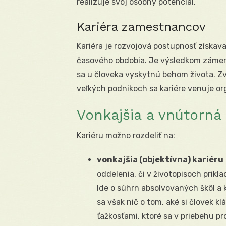
realizuje svoj osobný potenciál.
Kariéra zamestnancov
Kariéra je rozvojová postupnosť získa
časového obdobia. Je výsledkom zámernýc
sa u človeka vyskytnú behom života. Z
veľkých podnikoch sa kariére venuje or
Vonkajšia a vnútorná 
Kariéru možno rozdeliť na:
vonkajšia (objektívna) kariéru
oddelenia, či v životopisoch prik
Ide o súhrn absolvovaných škôl a
sa však nič o tom, aké si človek klá
ťažkosťami, ktoré sa v priebehu pr