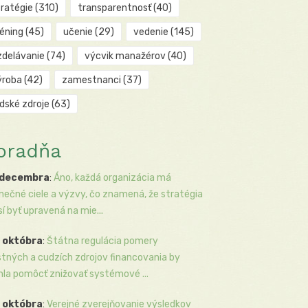
tratégie
(310)
transparentnosť
(40)
réning
(45)
učenie
(29)
vedenie
(145)
zdelávanie
(74)
výcvik manažérov
(40)
ýroba
(42)
zamestnanci
(37)
udské zdroje
(63)
oradňa
 decembra
:
Áno, každá organizácia má
inečné ciele a výzvy, čo znamená, že stratégia
í byť upravená na mie...
 októbra
:
Štátna regulácia pomery
stných a cudzích zdrojov financovania by
la pomôcť znižovať systémové ...
 októbra
:
Verejné zverejňovanie výsledkov