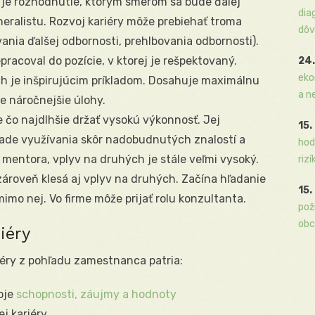
je rozhodnutie, ktorým smerom sa bude ďalej
dia
eneralistu. Rozvoj kariéry môže prebiehať troma
dôv
vania ďalšej odbornosti, prehlbovania odbornosti).
pracoval do pozície, v ktorej je rešpektovaný.
24.
eko
ch je inšpirujúcim príkladom. Dosahuje maximálnu
a n
e náročnejšie úlohy.
 čo najdlhšie držať vysokú výkonnosť. Jej
15.
lade využívania skôr nadobudnutých znalostí a
hod
 mentora, vplyv na druhých je stále veľmi vysoký.
rizí
zároveň klesá aj vplyv na druhých. Začína hľadanie
15.
mimo nej. Vo firme môže prijať rolu konzultanta.
pož
obc
iéry
riéry z pohľadu zamestnanca patria:
oje
schopnosti, záujmy a hodnoty
j kariéry