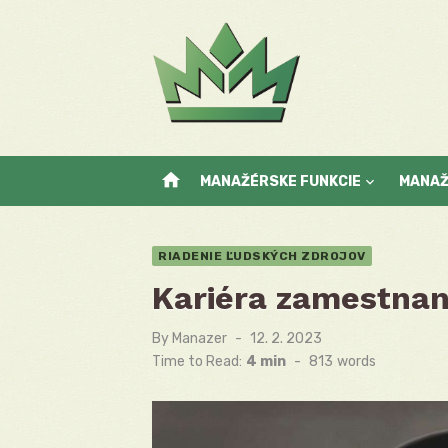
Skip
to
content
home
MANAŽÉRSKE FUNKCIE
MANA
RIADENIE ĽUDSKÝCH ZDROJOV
Kariéra zamestnanc
By
Manazer
Posted
12. 2. 2023
on
Time to Read:
4 min
-
813
words