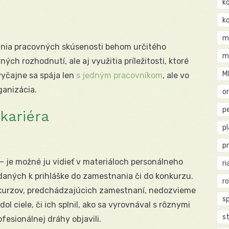
k
k
m
vania pracovných skúsenosti behom určitého
m
h rozhodnutí, ale aj využitia príležitosti, ktoré
M
vyčajne sa spája len
s jedným pracovníkom
, ale vo
ganizácia.
o
pe
kariéra
p
p
– je možné ju vidieť v materiáloch personálneho
ri
ladaných k prihláške do zamestnania či do konkurzu.
r
 kurzov, predchádzajúcich zamestnaní, nedozvieme
s
dol ciele, či ich splnil, ako sa vyrovnával s rôznymi
st
ofesionálnej dráhy objavili.