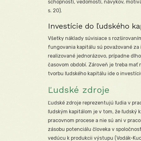
schopností, vedomostí, návykov, motivá
s. 20).
Investície do ľudského ka
Všetky náklady súvisiace s rozširovaní
fungovania kapitálu sú považované za i
realizované jednorázovo, prípadne dlho
časovom období. Zároveň je treba mať n
tvorbu ľudského kapitálu ide o investíc
Ľudské zdroje
Ľudské zdroje reprezentujú ľudia v pr
ľudským kapitálom je v tom, že ľudský kap
pracovnom procese a nie sú ani v prac
zásobu potenciálu človeka v spoločnost
vedúcu k produkcii výstupu (Vodák-Kuch