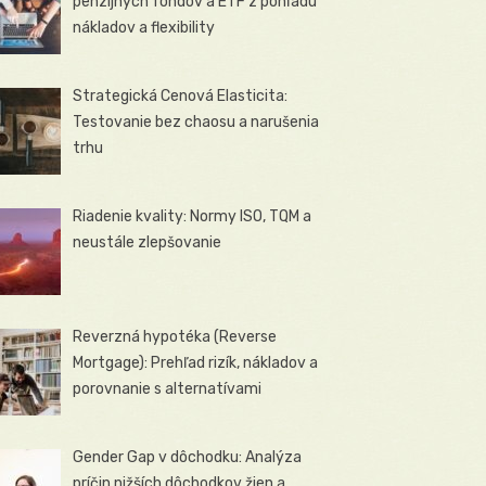
penzijných fondov a ETF z pohľadu
nákladov a flexibility
Strategická Cenová Elasticita:
Testovanie bez chaosu a narušenia
trhu
Riadenie kvality: Normy ISO, TQM a
neustále zlepšovanie
Reverzná hypotéka (Reverse
Mortgage): Prehľad rizík, nákladov a
porovnanie s alternatívami
Gender Gap v dôchodku: Analýza
príčin nižších dôchodkov žien a