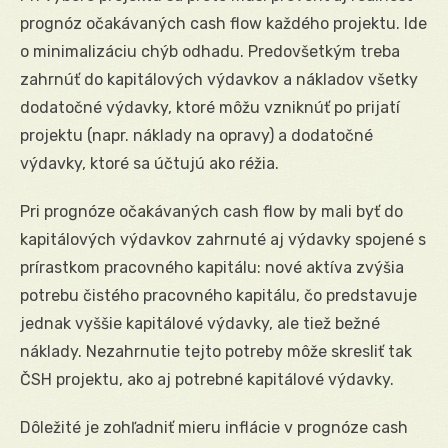
prognóz očakávaných cash flow každého projektu. Ide
o minimalizáciu chýb odhadu. Predovšetkým treba
zahrnúť do kapitálových výdavkov a nákladov všetky
dodatočné výdavky, ktoré môžu vzniknúť po prijatí
projektu (napr. náklady na opravy) a dodatočné
výdavky, ktoré sa účtujú ako réžia.
Pri prognóze očakávaných cash flow by mali byť do
kapitálových výdavkov zahrnuté aj výdavky spojené s
prírastkom pracovného kapitálu: nové aktíva zvýšia
potrebu čistého pracovného kapitálu, čo predstavuje
jednak vyššie kapitálové výdavky, ale tiež bežné
náklady. Nezahrnutie tejto potreby môže skresliť tak
ČSH projektu, ako aj potrebné kapitálové výdavky.
Dôležité je zohľadniť mieru inflácie v prognóze cash