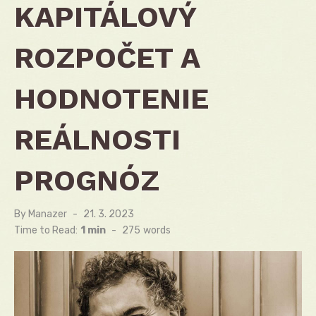
KAPITÁLOVÝ
ROZPOČET A
HODNOTENIE
REÁLNOSTI
PROGNÓZ
By
Manazer
Posted
21. 3. 2023
on
Time to Read:
1 min
-
275
words