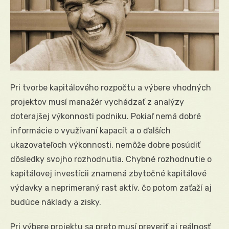
Pri tvorbe kapitálového rozpočtu a výbere vhodných
projektov musí manažér vychádzať z analýzy
doterajšej výkonnosti podniku. Pokiaľ nemá dobré
informácie o využívaní kapacít a o ďalších
ukazovateľoch výkonnosti, nemôže dobre posúdiť
dôsledky svojho rozhodnutia. Chybné rozhodnutie o
kapitálovej investícii znamená zbytočné kapitálové
výdavky a neprimeraný rast aktív, čo potom zaťaží aj
budúce náklady a zisky.
Pri výbere projektu sa preto musí preveriť aj reálnosť