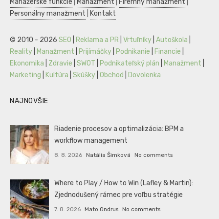
Manažérske funkcie
|
Manažment
|
Firemný manažment
|
Personálny manažment
|
Kontakt
© 2010 - 2026
SEO
|
Reklama a PR
|
Vrtuľníky
|
Autoškola
|
Reality
|
Manažment
|
Prijímáčky
|
Podnikanie
|
Financie
|
Ekonomika
|
Zdravie
|
SWOT
|
Podnikateľský plán
|
Manažment
|
Marketing
|
Kultúra
|
Skúšky
|
Obchod
|
Dovolenka
NAJNOVŠIE
Riadenie procesov a optimalizácia: BPM a
workflow management
8. 8. 2026
Natália Šimková
No comments
Where to Play / How to Win (Lafley & Martin):
Zjednodušený rámec pre voľbu stratégie
7. 8. 2026
Mato Ondrus
No comments