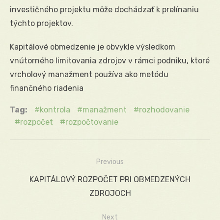
investičného projektu môže dochádzať k prelínaniu
týchto projektov.
Kapitálové obmedzenie je obvykle výsledkom
vnútorného limitovania zdrojov v rámci podniku, ktoré
vrcholový manažment používa ako metódu
finančného riadenia
Tag:
kontrola
manažment
rozhodovanie
rozpočet
rozpočtovanie
Previous
Navigácia
Previous
KAPITÁLOVÝ ROZPOČET PRI OBMEDZENÝCH
v
post:
ZDROJOCH
článku
Next