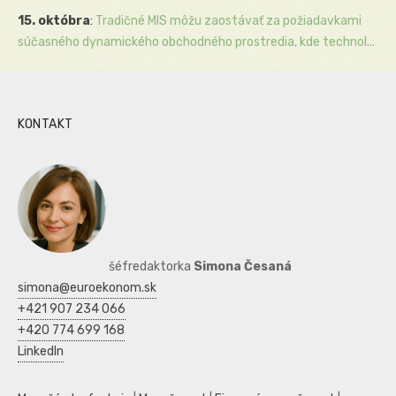
15. októbra
:
Tradičné MIS môžu zaostávať za požiadavkami
súčasného dynamického obchodného prostredia, kde technol...
KONTAKT
šéfredaktorka
Simona Česaná
simona@euroekonom.sk
+421 907 234 066
+420 774 699 168
LinkedIn