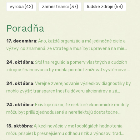
výroba
(42)
zamestnanci
(37)
ľudské zdroje
(63)
Poradňa
17. decembra
:
Áno, každá organizácia má jedinečné ciele a
výzvy, čo znamená, že stratégia musí byť upravená na mie...
24. októbra
:
Štátna regulácia pomery vlastných a cudzích
zdrojov financovania by mohla pomôcť znižovať systémové ...
24. októbra
:
Verejné zverejňovanie výsledkov diagnostiky by
mohlo zvýšiť transparentnosť a dôveru akcionárov a zá...
24. októbra
:
Existuje názor, že niektoré ekonomické modely
môžu byť príliš zjednodušené a nereflektujú dostatočne...
15. októbra
:
Aj keď inovácie v metodológiách hodnotenia
môžu prispieť k presnejšiemu odhadu rizík a výnosov, trad...