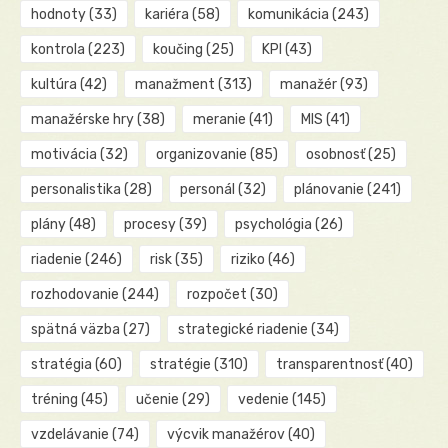
hodnoty
(33)
kariéra
(58)
komunikácia
(243)
kontrola
(223)
koučing
(25)
KPI
(43)
kultúra
(42)
manažment
(313)
manažér
(93)
manažérske hry
(38)
meranie
(41)
MIS
(41)
motivácia
(32)
organizovanie
(85)
osobnosť
(25)
personalistika
(28)
personál
(32)
plánovanie
(241)
plány
(48)
procesy
(39)
psychológia
(26)
riadenie
(246)
risk
(35)
riziko
(46)
rozhodovanie
(244)
rozpočet
(30)
spätná väzba
(27)
strategické riadenie
(34)
stratégia
(60)
stratégie
(310)
transparentnosť
(40)
tréning
(45)
učenie
(29)
vedenie
(145)
vzdelávanie
(74)
výcvik manažérov
(40)