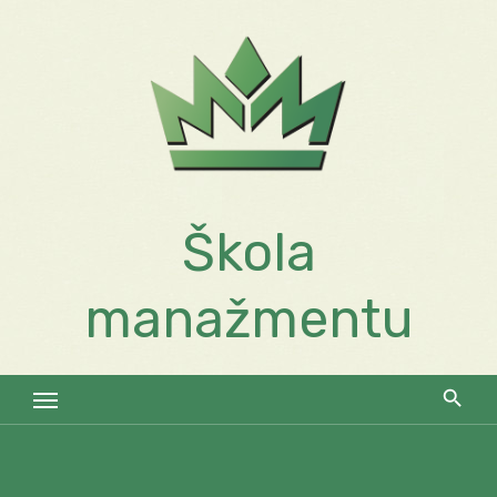
Skip
to
content
Škola
manažmentu