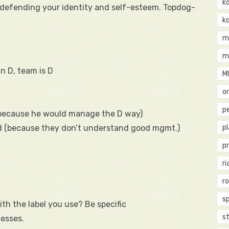
k
d defending your identity and self-esteem. Topdog-
k
m
m
 D, team is D
M
o
pe
 (because he would manage the D way)
ood (because they don’t understand good mgmt.)
p
p
ri
r
s
th the label you use? Be specific
st
nesses.