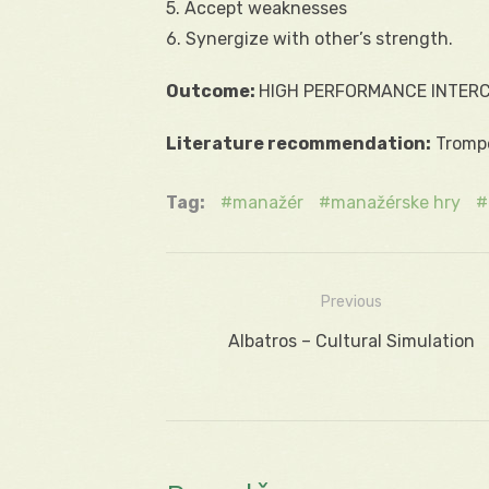
5. Accept weaknesses
6. Synergize with other’s strength.
Outcome:
HIGH PERFORMANCE INTER
Literature recommendation:
Trompe
Tag:
manažér
manažérske hry
Previous
Navigácia
Previous
Albatros – Cultural Simulation
v
post:
článku