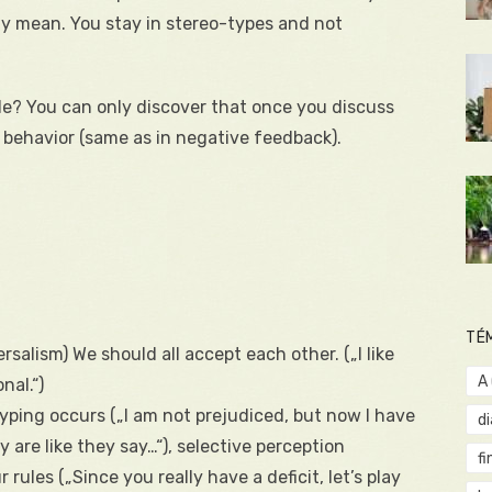
ly mean. You stay in stereo-types and not
ble? You can only discover that once you discuss
 behavior (same as in negative feedback).
TÉ
alism) We should all accept each other. („I like
A
nal.“)
yping occurs („I am not prejudiced, but now I have
d
 are like they say…“), selective perception
fi
rules („Since you really have a deficit, let’s play