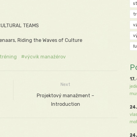
s
t
v
CULTURAL TEAMS
v
naars, Riding the Waves of Culture
ľ
tréning
výcvik manažérov
P
17.
Next
jed
mus
Next
Projektový manažment –
post:
Introduction
24.
vla
moh
24.