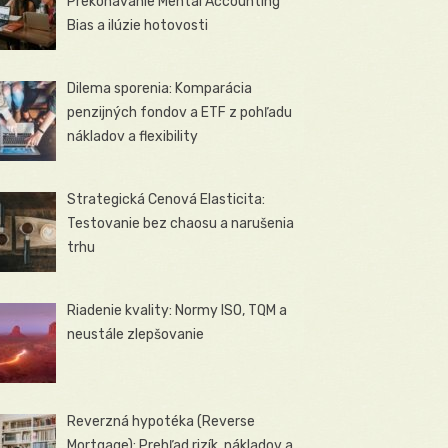
Prekonávanie Mental Accounting
Bias a ilúzie hotovosti
Dilema sporenia: Komparácia
penzijných fondov a ETF z pohľadu
nákladov a flexibility
Strategická Cenová Elasticita:
Testovanie bez chaosu a narušenia
trhu
Riadenie kvality: Normy ISO, TQM a
neustále zlepšovanie
Reverzná hypotéka (Reverse
Mortgage): Prehľad rizík, nákladov a