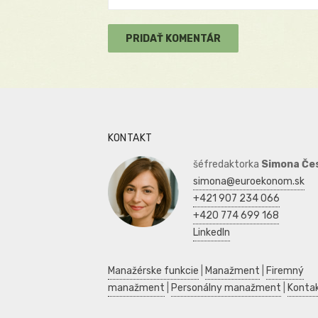
KONTAKT
šéfredaktorka
Simona Če
simona@euroekonom.sk
+421 907 234 066
+420 774 699 168
LinkedIn
Manažérske funkcie
|
Manažment
|
Firemný
manažment
|
Personálny manažment
|
Konta