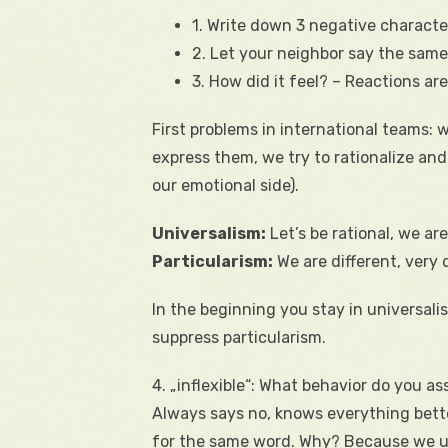
1. Write down 3 negative characte
2. Let your neighbor say the same
3. How did it feel? – Reactions ar
First problems in international teams: 
express them, we try to rationalize an
our emotional side).
Universalism:
Let’s be rational, we ar
Particularism:
We are different, very d
In the beginning you stay in universal
suppress particularism.
4. „inflexible“: What behavior do you as
Always says no, knows everything better
for the same word. Why? Because we use