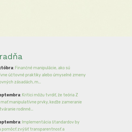
radňa
któbra
:
Finančné manipulácie, ako sú
ívne účtovné praktiky alebo úmyselné zmeny
ovných zásadách, m...
septembra
:
Kritici môžu tvrdiť, že teória Z
mať manipulatívne prvky, keďže zameranie
tváranie rodinné...
septembra
:
Implementácia štandardov by
 pomôcť zvýšiť transparentnosť a