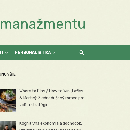
a manažmentu
NT
PERSONALISTIKA
JNOVŠIE
Where to Play / How to Win (Lafley
& Martin): Zjednodušený rámec pre
voľbu stratégie
Kognitívna ekonómia a dôchodok: