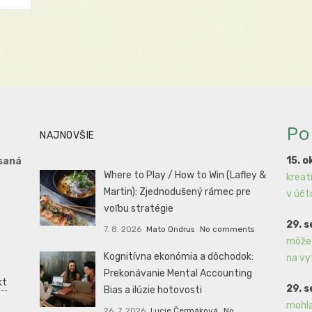
Po
NAJNOVŠIE
15. o
saná
Where to Play / How to Win (Lafley &
kreat
Martin): Zjednodušený rámec pre
v účt
voľbu stratégie
29. 
7. 8. 2026
Mato Ondrus
No comments
môže 
Kognitívna ekonómia a dôchodok:
na vy
Prekonávanie Mental Accounting
kt
29. 
Bias a ilúzie hotovosti
mohla
26. 7. 2026
Lucie Čermáková
No