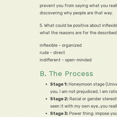
prevent you from saying what you real
discovering why people are that way.
5. What could be positive about inflexi
what the reasons are for the described
inflexible – organized
rude – direct
indifferent – open-minded
B. The Process
Stage 1:
Honeymoon stage (Univers
you, I am not prejudiced, I am ratio
Stage 2:
Racial or gender stereot
seen it with my own eye…you really
Stage 3:
Power thing: impose your 