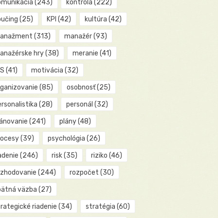
omunikácia
(243)
kontrola
(222)
oučing
(25)
KPI
(42)
kultúra
(42)
anažment
(313)
manažér
(93)
anažérske hry
(38)
meranie
(41)
IS
(41)
motivácia
(32)
rganizovanie
(85)
osobnosť
(25)
rsonalistika
(28)
personál
(32)
lánovanie
(241)
plány
(48)
rocesy
(39)
psychológia
(26)
adenie
(246)
risk
(35)
riziko
(46)
ozhodovanie
(244)
rozpočet
(30)
pätná väzba
(27)
rategické riadenie
(34)
stratégia
(60)