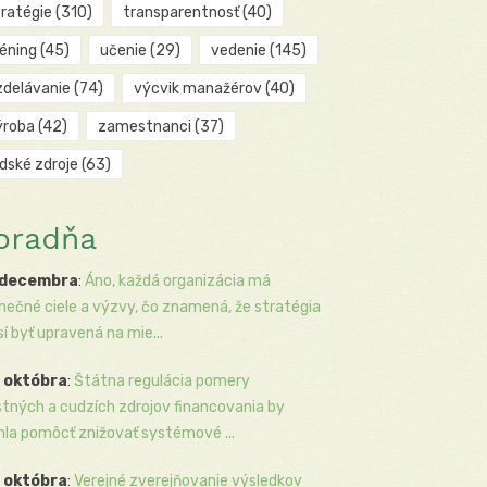
tratégie
(310)
transparentnosť
(40)
réning
(45)
učenie
(29)
vedenie
(145)
zdelávanie
(74)
výcvik manažérov
(40)
ýroba
(42)
zamestnanci
(37)
udské zdroje
(63)
oradňa
 decembra
:
Áno, každá organizácia má
inečné ciele a výzvy, čo znamená, že stratégia
í byť upravená na mie...
 októbra
:
Štátna regulácia pomery
stných a cudzích zdrojov financovania by
la pomôcť znižovať systémové ...
 októbra
:
Verejné zverejňovanie výsledkov