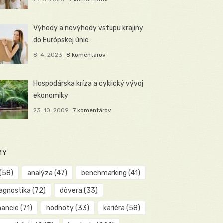
Výhody a nevýhody vstupu krajiny
do Európskej únie
8. 4. 2023
8 komentárov
Hospodárska kríza a cyklický vývoj
ekonomiky
23. 10. 2009
7 komentárov
MY
(58)
analýza
(47)
benchmarking
(41)
iagnostika
(72)
dôvera
(33)
nancie
(71)
hodnoty
(33)
kariéra
(58)