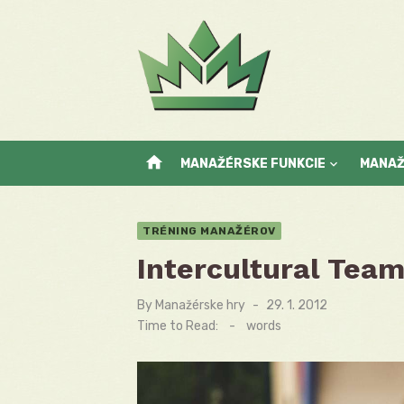
Skip
to
content
home
MANAŽÉRSKE FUNKCIE
MANA
TRÉNING MANAŽÉROV
Intercultural Te
By
Manažérske hry
Posted
29. 1. 2012
on
Time to Read:
-
words