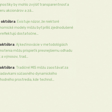
gnostiky by mohlo zvýšiť transparentnosť a
eru akcionárov a zá...
 októbra
:
Existuje názor, že niektoré
nomické modely môžu byť príliš zjednodušené
ereflektujú dostatočne...
 októbra
:
Aj keď inovácie v metodológiách
notenia môžu prispieť k presnejšiemu odhadu
k a výnosov, trad...
 októbra
:
Tradičné MIS môžu zaostávať za
iadavkami súčasného dynamického
hodného prostredia, kde technol...