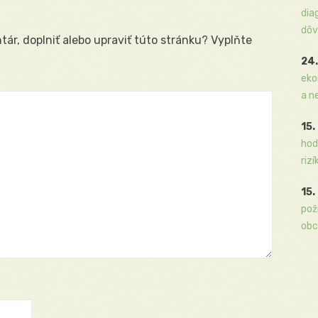
dia
dôv
ár, doplniť alebo upraviť túto stránku? Vyplňte
24.
eko
a n
15.
hod
rizí
15.
pož
obc