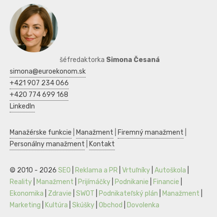
šéfredaktorka
Simona Česaná
simona@euroekonom.sk
+421 907 234 066
+420 774 699 168
LinkedIn
Manažérske funkcie
|
Manažment
|
Firemný manažment
|
Personálny manažment
|
Kontakt
© 2010 - 2026
SEO
|
Reklama a PR
|
Vrtuľníky
|
Autoškola
|
Reality
|
Manažment
|
Prijímáčky
|
Podnikanie
|
Financie
|
Ekonomika
|
Zdravie
|
SWOT
|
Podnikateľský plán
|
Manažment
|
Marketing
|
Kultúra
|
Skúšky
|
Obchod
|
Dovolenka