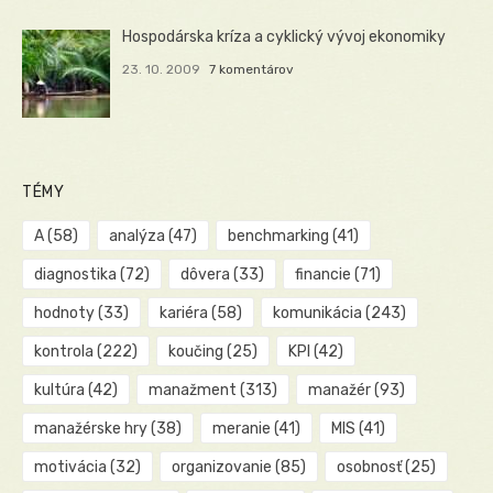
Hospodárska kríza a cyklický vývoj ekonomiky
23. 10. 2009
7 komentárov
TÉMY
A
(58)
analýza
(47)
benchmarking
(41)
diagnostika
(72)
dôvera
(33)
financie
(71)
hodnoty
(33)
kariéra
(58)
komunikácia
(243)
kontrola
(222)
koučing
(25)
KPI
(42)
kultúra
(42)
manažment
(313)
manažér
(93)
manažérske hry
(38)
meranie
(41)
MIS
(41)
motivácia
(32)
organizovanie
(85)
osobnosť
(25)