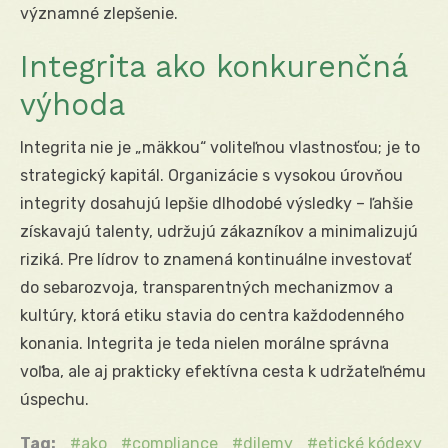
významné zlepšenie.
Integrita ako konkurenčná
výhoda
Integrita nie je „mäkkou“ voliteľnou vlastnosťou; je to
strategický kapitál. Organizácie s vysokou úrovňou
integrity dosahujú lepšie dlhodobé výsledky – ľahšie
získavajú talenty, udržujú zákazníkov a minimalizujú
riziká. Pre lídrov to znamená kontinuálne investovať
do sebarozvoja, transparentných mechanizmov a
kultúry, ktorá etiku stavia do centra každodenného
konania. Integrita je teda nielen morálne správna
voľba, ale aj prakticky efektívna cesta k udržateľnému
úspechu.
Tag:
ako
compliance
dilemy
etické kódexy