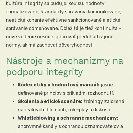
Kultúra integrity sa buduje, keď sú: hodnoty
formalizované, štandardy správania komunikované,
neetické konanie efektívne sankcionované a etické
správanie odmeňované. Dôležitá je tiež kontinuita –
nové vedenie nesmie ignorovať predchádzajúce
normy, ak má zachovať dôveryhodnosť.
Nástroje a mechanizmy na
podporu integrity
Kódex etiky a hodnotový manuál:
jasne
definované princípy s príkladmi rozhodnutí.
Školenia a etické scenáre:
tréningy založené
na reálnych dilemach, role-play a diskusie.
Whistleblowing a ochranné mechanizmy:
anonymné kanály s ochranou oznamovateľov a