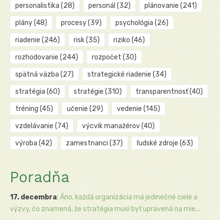
personalistika
(28)
personál
(32)
plánovanie
(241)
plány
(48)
procesy
(39)
psychológia
(26)
riadenie
(246)
risk
(35)
riziko
(46)
rozhodovanie
(244)
rozpočet
(30)
spätná väzba
(27)
strategické riadenie
(34)
stratégia
(60)
stratégie
(310)
transparentnosť
(40)
tréning
(45)
učenie
(29)
vedenie
(145)
vzdelávanie
(74)
výcvik manažérov
(40)
výroba
(42)
zamestnanci
(37)
ľudské zdroje
(63)
Poradňa
17. decembra
:
Áno, každá organizácia má jedinečné ciele a
výzvy, čo znamená, že stratégia musí byť upravená na mie...