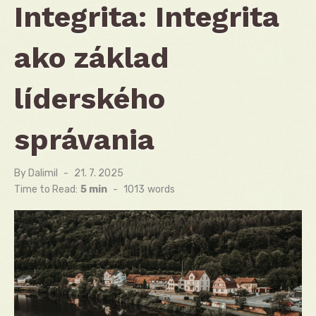
Integrita: Integrita
ako základ
líderského
správania
By
Dalimil
Posted
21. 7. 2025
on
Time to Read:
5 min
-
1013
words