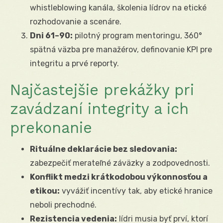
whistleblowing kanála, školenia lídrov na etické
rozhodovanie a scenáre.
Dni 61–90:
pilotný program mentoringu, 360°
spätná väzba pre manažérov, definovanie KPI pre
integritu a prvé reporty.
Najčastejšie prekážky pri
zavádzaní integrity a ich
prekonanie
Rituálne deklarácie bez sledovania:
zabezpečiť merateľné záväzky a zodpovednosti.
Konflikt medzi krátkodobou výkonnosťou a
etikou:
vyvážiť incentívy tak, aby etické hranice
neboli prechodné.
Rezistencia vedenia:
lídri musia byť prví, ktorí