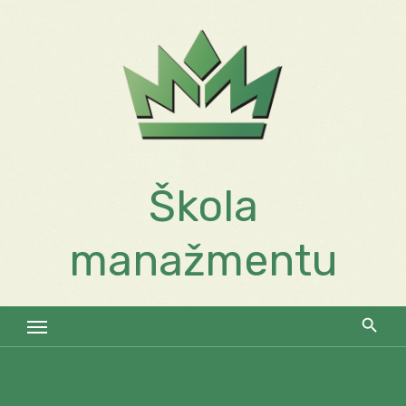
Skip
to
content
Škola
manažmentu