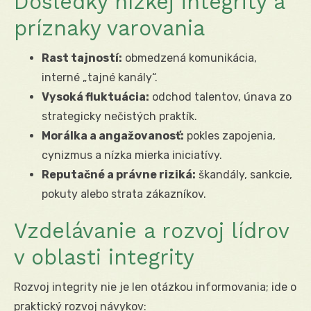
Dôsledky nízkej integrity a
príznaky varovania
Rast tajností:
obmedzená komunikácia,
interné „tajné kanály“.
Vysoká fluktuácia:
odchod talentov, únava zo
strategicky nečistých praktík.
Morálka a angažovanosť:
pokles zapojenia,
cynizmus a nízka mierka iniciatívy.
Reputačné a právne riziká:
škandály, sankcie,
pokuty alebo strata zákazníkov.
Vzdelávanie a rozvoj lídrov
v oblasti integrity
Rozvoj integrity nie je len otázkou informovania; ide o
praktický rozvoj návykov: