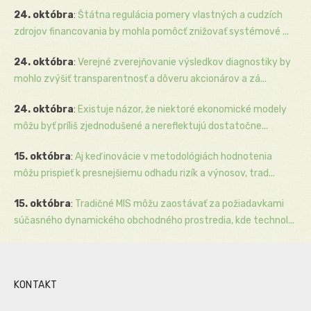
24. októbra
:
Štátna regulácia pomery vlastných a cudzích
zdrojov financovania by mohla pomôcť znižovať systémové ...
24. októbra
:
Verejné zverejňovanie výsledkov diagnostiky by
mohlo zvýšiť transparentnosť a dôveru akcionárov a zá...
24. októbra
:
Existuje názor, že niektoré ekonomické modely
môžu byť príliš zjednodušené a nereflektujú dostatočne...
15. októbra
:
Aj keď inovácie v metodológiách hodnotenia
môžu prispieť k presnejšiemu odhadu rizík a výnosov, trad...
15. októbra
:
Tradičné MIS môžu zaostávať za požiadavkami
súčasného dynamického obchodného prostredia, kde technol...
KONTAKT