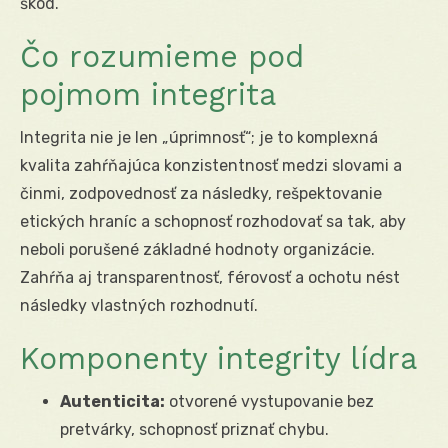
škôd.
Čo rozumieme pod
pojmom integrita
Integrita nie je len „úprimnosť“; je to komplexná
kvalita zahŕňajúca konzistentnosť medzi slovami a
činmi, zodpovednosť za následky, rešpektovanie
etických hraníc a schopnosť rozhodovať sa tak, aby
neboli porušené základné hodnoty organizácie.
Zahŕňa aj transparentnosť, férovosť a ochotu nést
následky vlastných rozhodnutí.
Komponenty integrity lídra
Autenticita:
otvorené vystupovanie bez
pretvárky, schopnosť priznať chybu.