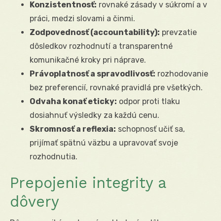
Konzistentnosť:
rovnaké zásady v súkromí a v
práci, medzi slovami a činmi.
Zodpovednosť (accountability):
prevzatie
dôsledkov rozhodnutí a transparentné
komunikačné kroky pri náprave.
Právoplatnosť a spravodlivosť:
rozhodovanie
bez preferencií, rovnaké pravidlá pre všetkých.
Odvaha konať eticky:
odpor proti tlaku
dosiahnuť výsledky za každú cenu.
Skromnosť a reflexia:
schopnosť učiť sa,
prijímať spätnú väzbu a upravovať svoje
rozhodnutia.
Prepojenie integrity a
dôvery