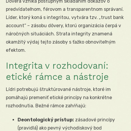
Dôvera vzniká postupným skladaním dôkazov o
predvídateľnom, férovom a transparentnom správaní.
Líder, ktorý koná s integritou, vytvára tzv. „trust bank
account“ – zásobu dôvery, ktorú organizácia čerpá v
náročných situáciách. Strata integrity znamená
okamžitý výdaj tejto zásoby s ťažko obnoviteľným
efektom.
Integrita v rozhodovaní:
etické rámce a nástroje
Lídri potrebujú štruktúrované nástroje, ktoré im
pomáhajú premeniť etické princípy na konkrétne
rozhodnutia. Bežné rámce zahŕňajú:
Deontologický prístup:
zásadové princípy
(pravidlá) ako pevný východiskový bod