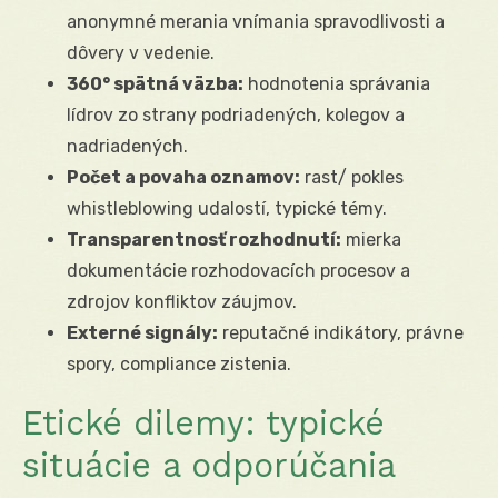
anonymné merania vnímania spravodlivosti a
dôvery v vedenie.
360° spätná väzba:
hodnotenia správania
lídrov zo strany podriadených, kolegov a
nadriadených.
Počet a povaha oznamov:
rast/ pokles
whistleblowing udalostí, typické témy.
Transparentnosť rozhodnutí:
mierka
dokumentácie rozhodovacích procesov a
zdrojov konfliktov záujmov.
Externé signály:
reputačné indikátory, právne
spory, compliance zistenia.
Etické dilemy: typické
situácie a odporúčania