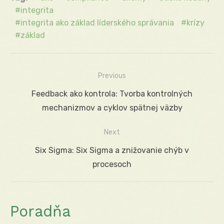
integrita
integrita ako základ líderského správania
krízy
základ
Previous
Navigácia
Previous
Feedback ako kontrola: Tvorba kontrolných
v
post:
mechanizmov a cyklov spätnej väzby
článku
Next
Next
Six Sigma: Six Sigma a znižovanie chýb v
post:
procesoch
Poradňa