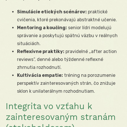
Simulácie etických scénárov:
praktické
cvičenia, ktoré prekonávajú abstraktné učenie.
Mentoring a koučing:
senior lídri modelujú
správanie a poskytujú spätnú väzbu v reálnych
situáciách.
Reflexívne praktiky:
pravidelné „after action
reviews“, denné alebo týždenné reflexné
zhrnutia rozhodnutí.
Kultivácia empatie:
tréning na porozumenie
perspektív zainteresovaných strán, čo znižuje
sklon k unilaterálnym rozhodnutiam.
Integrita vo vzťahu k
zainteresovaným stranám