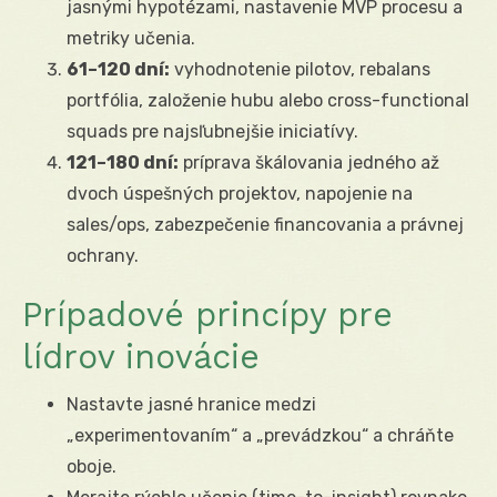
jasnými hypotézami, nastavenie MVP procesu a
metriky učenia.
61–120 dní:
vyhodnotenie pilotov, rebalans
portfólia, založenie hubu alebo cross-functional
squads pre najsľubnejšie iniciatívy.
121–180 dní:
príprava škálovania jedného až
dvoch úspešných projektov, napojenie na
sales/ops, zabezpečenie financovania a právnej
ochrany.
Prípadové princípy pre
lídrov inovácie
Nastavte jasné hranice medzi
„experimentovaním“ a „prevádzkou“ a chráňte
oboje.