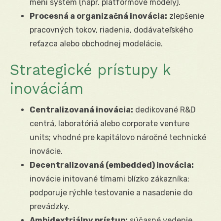
mení systém (napr. platformové modely).
Procesná a organizačná inovácia:
zlepšenie
pracovných tokov, riadenia, dodávateľského
reťazca alebo obchodnej modelácie.
Strategické prístupy k
inováciám
Centralizovaná inovácia:
dedikované R&D
centrá, laboratóriá alebo corporate venture
units; vhodné pre kapitálovo náročné technické
inovácie.
Decentralizovaná (embedded) inovácia:
inovácie initované tímami blízko zákazníka;
podporuje rýchle testovanie a nasadenie do
prevádzky.
Ambidextriálny prístup:
súčasné vedenie