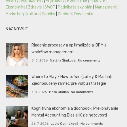
Reality
|
Manažment
|
Prijímáčky
|
Podnikanie
|
Financie
|
Ekonomika
|
Zdravie
|
SWOT
|
Podnikateľský plán
|
Manažment
|
Marketing
|
Kultúra
|
Skúšky
|
Obchod
|
Dovolenka
NAJNOVŠIE
Riadenie procesov a optimalizácia: BPM a
workflow management
8. 8. 2026
Natália Šimková
No comments
Where to Play / How to Win (Lafley & Martin):
Zjednodušený rámec pre voľbu stratégie
7. 8. 2026
Mato Ondrus
No comments
Kognitívna ekonómia a dôchodok: Prekonávanie
Mental Accounting Bias a ilúzie hotovosti
26. 7. 2026
Lucie Čermáková
No comments