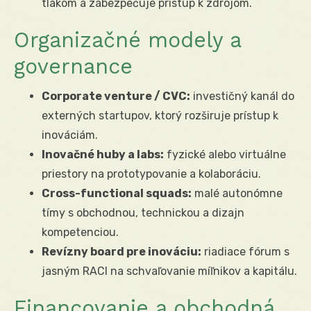
tlakom a zabezpečuje prístup k zdrojom.
Organizačné modely a
governance
Corporate venture / CVC:
investičný kanál do
externých startupov, ktorý rozširuje prístup k
inováciám.
Inovačné huby a labs:
fyzické alebo virtuálne
priestory na prototypovanie a kolaboráciu.
Cross-functional squads:
malé autonómne
tímy s obchodnou, technickou a dizajn
kompetenciou.
Revízny board pre inováciu:
riadiace fórum s
jasným RACI na schvaľovanie míľnikov a kapitálu.
Financovanie a obchodná