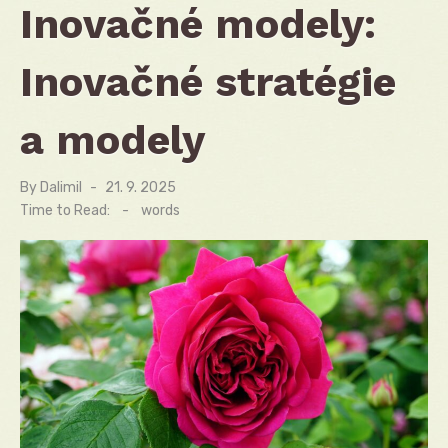
Inovačné modely:
Inovačné stratégie
a modely
By
Dalimil
Posted
21. 9. 2025
on
Time to Read:
-
words