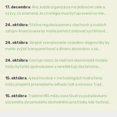
17. decembra
:
Áno, každá organizácia má jedinečné ciele a
výzvy, čo znamená, že stratégia musí byť upravená na mie...
24. októbra
:
Štátna regulácia pomery vlastných a cudzích
zdrojov financovania by mohla pomôcť znižovať systémové ...
24. októbra
:
Verejné zverejňovanie výsledkov diagnostiky by
mohlo zvýšiť transparentnosť a dôveru akcionárov a zá...
24. októbra
:
Existuje názor, že niektoré ekonomické modely
môžu byť príliš zjednodušené a nereflektujú dostatočne...
15. októbra
:
Aj keď inovácie v metodológiách hodnotenia
môžu prispieť k presnejšiemu odhadu rizík a výnosov, trad...
15. októbra
:
Tradičné MIS môžu zaostávať za požiadavkami
súčasného dynamického obchodného prostredia, kde technol...