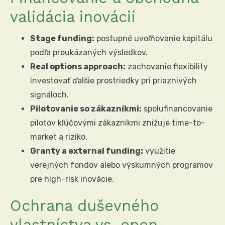
validácia inovácií
Stage funding:
postupné uvoľňovanie kapitálu
podľa preukázaných výsledkov.
Real options approach:
zachovanie flexibility
investovať ďalšie prostriedky pri priaznivých
signáloch.
Pilotovanie so zákazníkmi:
spolufinancovanie
pilotov kľúčovými zákazníkmi znižuje time-to-
market a riziko.
Granty a external funding:
využitie
verejných fondov alebo výskumných programov
pre high-risk inovácie.
Ochrana duševného
vlastníctva vs. open