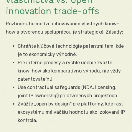
innovation trade-offs
Rozhodnutie medzi uchovávaním vlastných know-
how a otvorenou spoluprácou je strategické. Zásady:
Chráňte kľúčové technológie patentmi tam, kde
je to ekonomicky výhodné.
Pre interné procesy a rýchle učenie zvážte
know-how ako komparatívnu výhodu, nie vždy
patentovateľnú.
Use contractual safeguards (NDA, licensing,
joint IP ownership) pri otvorených projektoch.
Zvážte „open by design“ pre platformy, kde rast
ekosystému má väčšiu hodnotu ako izolovaná IP
kontrola.