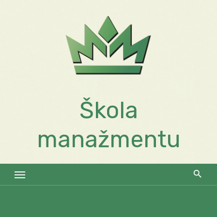
Skip
to
content
Škola
manažmentu