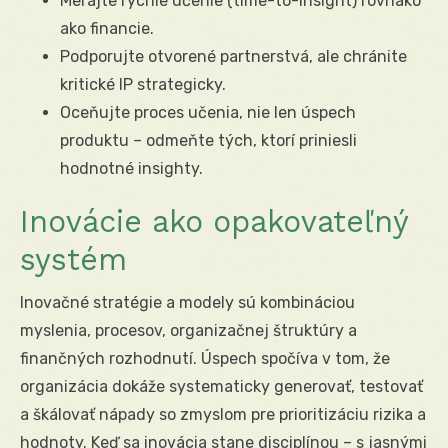
Merajte rýchle učenie (time-to-insight) rovnako
ako financie.
Podporujte otvorené partnerstvá, ale chránite
kritické IP strategicky.
Oceňujte proces učenia, nie len úspech
produktu – odmeňte tých, ktorí priniesli
hodnotné insighty.
Inovácie ako opakovateľný
systém
Inovačné stratégie a modely sú kombináciou
myslenia, procesov, organizačnej štruktúry a
finančných rozhodnutí. Úspech spočíva v tom, že
organizácia dokáže systematicky generovať, testovať
a škálovať nápady so zmyslom pre prioritizáciu rizika a
hodnoty. Keď sa inovácia stane disciplínou – s jasnými