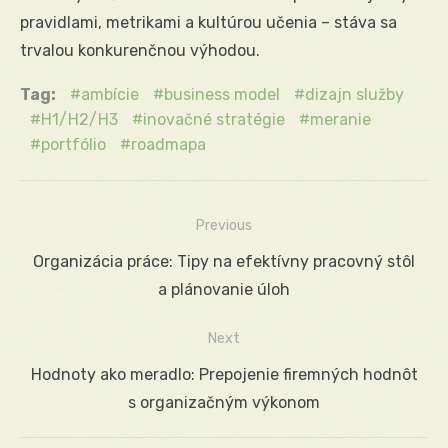
pravidlami, metrikami a kultúrou učenia – stáva sa
trvalou konkurenčnou výhodou.
Tag:
ambície
business model
dizajn služby
H1/H2/H3
inovačné stratégie
meranie
portfólio
roadmapa
Previous
Navigácia
Previous
Organizácia práce: Tipy na efektívny pracovný stôl
v
post:
a plánovanie úloh
článku
Next
Next
Hodnoty ako meradlo: Prepojenie firemných hodnôt
post:
s organizačným výkonom