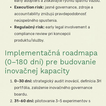
early adopters a získavajte rýchlu spätnú väzbu.
Execution risk:
jasné governance, zdroje a
accountability znižujú pravdepodobnosť
neúspešného spustenia.
Regulačný risk:
early legal involvement a
compliance review pri koncepcii
produktu/služby.
Implementačná roadmapa
(0–180 dní) pre budovanie
inovačnej kapacity
0–30 dní:
strategický audit inovácií, definícia 3H
portfólia, založenie inovačného governance
boardu.
31–60 dní:
pilotovanie 3–5 experimentov s