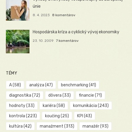
únie
8. 4. 2023
8 komentárov
Hospodárska kríza a cyklický vývoj ekonomiky
23. 10. 2009
7 komentárov
TÉMY
A
(58)
analýza
(47)
benchmarking
(41)
diagnostika
(72)
dôvera
(33)
financie
(71)
hodnoty
(33)
kariéra
(58)
komunikácia
(243)
kontrola
(223)
koučing
(25)
KPI
(43)
kultúra
(42)
manažment
(313)
manažér
(93)