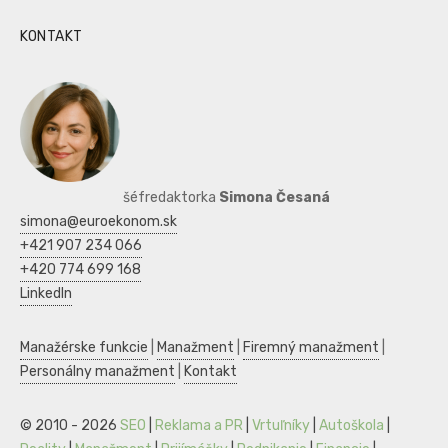
KONTAKT
šéfredaktorka
Simona Česaná
simona@euroekonom.sk
+421 907 234 066
+420 774 699 168
LinkedIn
Manažérske funkcie
|
Manažment
|
Firemný manažment
|
Personálny manažment
|
Kontakt
© 2010 - 2026
SEO
|
Reklama a PR
|
Vrtuľníky
|
Autoškola
|