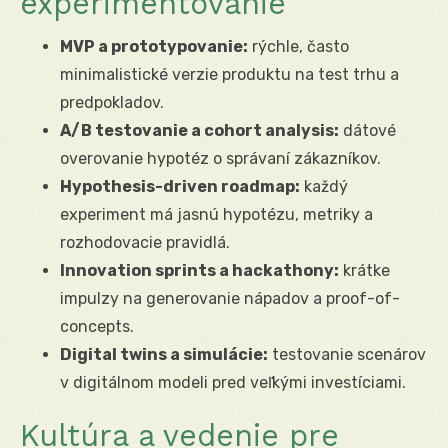
experimentovanie
MVP a prototypovanie:
rýchle, často
minimalistické verzie produktu na test trhu a
predpokladov.
A/B testovanie a cohort analysis:
dátové
overovanie hypotéz o správaní zákazníkov.
Hypothesis-driven roadmap:
každý
experiment má jasnú hypotézu, metriky a
rozhodovacie pravidlá.
Innovation sprints a hackathony:
krátke
impulzy na generovanie nápadov a proof-of-
concepts.
Digital twins a simulácie:
testovanie scenárov
v digitálnom modeli pred veľkými investíciami.
Kultúra a vedenie pre