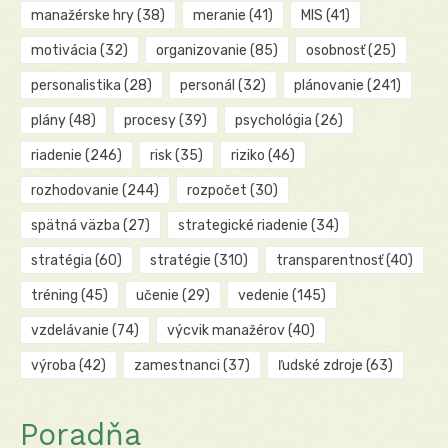
manažérske hry
(38)
meranie
(41)
MIS
(41)
motivácia
(32)
organizovanie
(85)
osobnosť
(25)
personalistika
(28)
personál
(32)
plánovanie
(241)
plány
(48)
procesy
(39)
psychológia
(26)
riadenie
(246)
risk
(35)
riziko
(46)
rozhodovanie
(244)
rozpočet
(30)
spätná väzba
(27)
strategické riadenie
(34)
stratégia
(60)
stratégie
(310)
transparentnosť
(40)
tréning
(45)
učenie
(29)
vedenie
(145)
vzdelávanie
(74)
výcvik manažérov
(40)
výroba
(42)
zamestnanci
(37)
ľudské zdroje
(63)
Poradňa