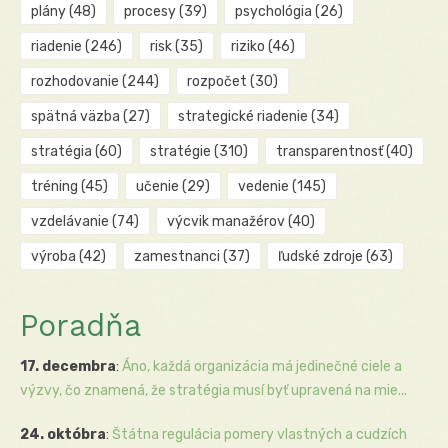
plány
(48)
procesy
(39)
psychológia
(26)
riadenie
(246)
risk
(35)
riziko
(46)
rozhodovanie
(244)
rozpočet
(30)
spätná väzba
(27)
strategické riadenie
(34)
stratégia
(60)
stratégie
(310)
transparentnosť
(40)
tréning
(45)
učenie
(29)
vedenie
(145)
vzdelávanie
(74)
výcvik manažérov
(40)
výroba
(42)
zamestnanci
(37)
ľudské zdroje
(63)
Poradňa
17. decembra
:
Áno, každá organizácia má jedinečné ciele a
výzvy, čo znamená, že stratégia musí byť upravená na mie...
24. októbra
:
Štátna regulácia pomery vlastných a cudzích