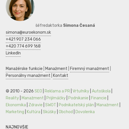
šéfredaktorka
Simona Česaná
simona@euroekonom.sk
+421 907 234 066
+420 774 699 168
LinkedIn
Manažérske funkcie
|
Manažment
|
Firemný manažment
|
Personálny manažment
|
Kontakt
© 2010 - 2026
SEO
|
Reklama a PR
|
Vrtuľníky
|
Autoškola
|
Reality
|
Manažment
|
Prijímáčky
|
Podnikanie
|
Financie
|
Ekonomika
|
Zdravie
|
SWOT
|
Podnikateľský plán
|
Manažment
|
Marketing
|
Kultúra
|
Skúšky
|
Obchod
|
Dovolenka
NAJNOVŠIE