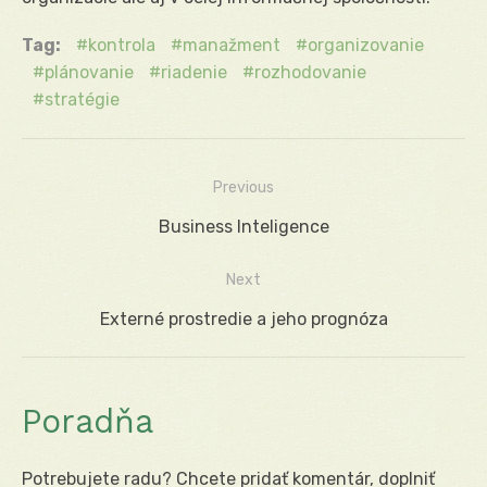
Tag:
kontrola
manažment
organizovanie
plánovanie
riadenie
rozhodovanie
stratégie
Previous
Navigácia
Previous
Business Inteligence
v
post:
Next
článku
Next
Externé prostredie a jeho prognóza
post:
Poradňa
Potrebujete radu? Chcete pridať komentár, doplniť