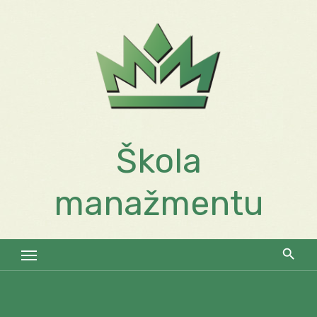
Skip
to
content
Škola
manažmentu