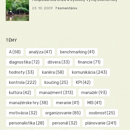
23. 10. 2009
7 komentárov
TÉMY
A
(58)
analýza
(47)
benchmarking
(41)
diagnostika
(72)
dôvera
(33)
financie
(71)
hodnoty
(33)
kariéra
(58)
komunikácia
(243)
kontrola
(222)
koučing
(25)
KPI
(42)
kultúra
(42)
manažment
(313)
manažér
(93)
manažérske hry
(38)
meranie
(41)
MIS
(41)
motivácia
(32)
organizovanie
(85)
osobnosť
(25)
personalistika
(28)
personál
(32)
plánovanie
(241)