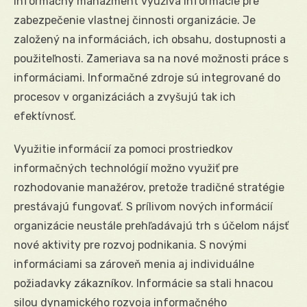
Informačný manažment využíva informácie pre
zabezpečenie vlastnej činnosti organizácie. Je
založený na informáciách, ich obsahu, dostupnosti a
použiteľnosti. Zameriava sa na nové možnosti práce s
informáciami. Informačné zdroje sú integrované do
procesov v organizáciách a zvyšujú tak ich
efektívnosť.
Využitie informácií za pomoci prostriedkov
informačných technológií možno využiť pre
rozhodovanie manažérov, pretože tradičné stratégie
prestávajú fungovať. S prílivom nových informácií
organizácie neustále prehľadávajú trh s účelom nájsť
nové aktivity pre rozvoj podnikania. S novými
informáciami sa zároveň menia aj individuálne
požiadavky zákazníkov. Informácie sa stali hnacou
silou dynamického rozvoja informačného