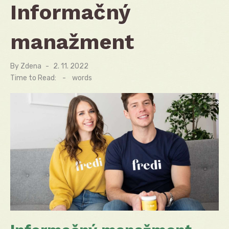
Informačný
manažment
By
Zdena
Posted
2. 11. 2022
on
Time to Read:
-
words