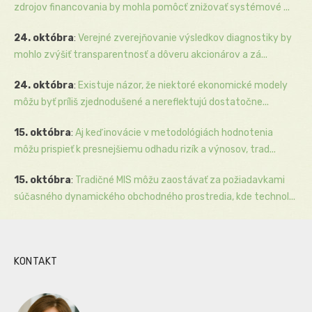
zdrojov financovania by mohla pomôcť znižovať systémové ...
24. októbra
:
Verejné zverejňovanie výsledkov diagnostiky by
mohlo zvýšiť transparentnosť a dôveru akcionárov a zá...
24. októbra
:
Existuje názor, že niektoré ekonomické modely
môžu byť príliš zjednodušené a nereflektujú dostatočne...
15. októbra
:
Aj keď inovácie v metodológiách hodnotenia
môžu prispieť k presnejšiemu odhadu rizík a výnosov, trad...
15. októbra
:
Tradičné MIS môžu zaostávať za požiadavkami
súčasného dynamického obchodného prostredia, kde technol...
KONTAKT