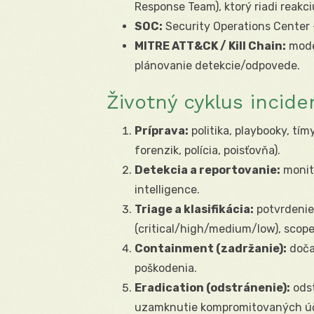
Response Team), ktorý riadi reakci
SOC:
Security Operations Center 
MITRE ATT&CK / Kill Chain:
model
plánovanie detekcie/odpovede.
Životný cyklus incide
Príprava:
politika, playbooky, tímy
forenzik, polícia, poisťovňa).
Detekcia a reportovanie:
monito
intelligence.
Triage a klasifikácia:
potvrdenie
(critical/high/medium/low), scope 
Containment (zadržanie):
doča
poškodenia.
Eradication (odstránenie):
odst
uzamknutie kompromitovaných úč