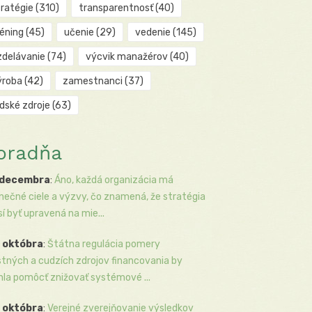
tratégie
(310)
transparentnosť
(40)
réning
(45)
učenie
(29)
vedenie
(145)
zdelávanie
(74)
výcvik manažérov
(40)
ýroba
(42)
zamestnanci
(37)
udské zdroje
(63)
oradňa
 decembra
:
Áno, každá organizácia má
inečné ciele a výzvy, čo znamená, že stratégia
í byť upravená na mie...
 októbra
:
Štátna regulácia pomery
stných a cudzích zdrojov financovania by
la pomôcť znižovať systémové ...
 októbra
:
Verejné zverejňovanie výsledkov