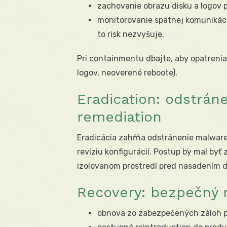
zachovanie obrazu disku a logov 
monitorovanie spätnej komunikáci
to risk nezvyšuje.
Pri containmentu dbajte, aby opatrenia 
logov, neoverené reboote).
Eradication: odstrán
remediation
Eradicácia zahŕňa odstránenie malware,
revíziu konfigurácií. Postup by mal by
izolovanom prostredí pred nasadením d
Recovery: bezpečný 
obnova zo zabezpečených záloh po