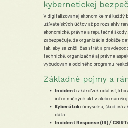
kybernetickej bezpeč
V digitalizovanej ekonomike má každý 
užívateľských účtov až po rozsiahly ra
ekonomické, právne a reputačné škody
zabezpečuje, že organizácia dokáže det
tak, aby sa znížil čas strát a pravdepo
technické, organizačné aj právne aspek
vybudovanie odolného programu reakci
Základné pojmy a r
Incident:
akákoľvek udalosť, ktor
informačných aktív alebo narušuj
Kyberútok:
úmyselná, škodlivá ak
dáta.
Incident Response (IR) / CSIRT