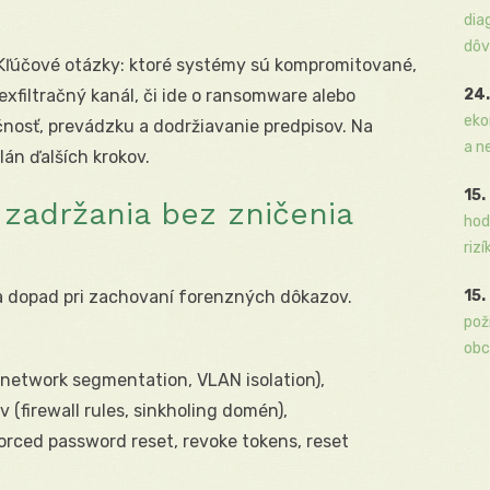
dia
dôv
 Kľúčové otázky: ktoré systémy sú kompromitované,
exfiltračný kanál, či ide o ransomware alebo
24.
eko
čnosť, prevádzku a dodržiavanie predpisov. Na
a n
lán ďalších krokov.
15.
 zadržania bez zničenia
hod
rizí
 a dopad pri zachovaní forenzných dôkazov.
15.
pož
obc
network segmentation, VLAN isolation),
(firewall rules, sinkholing domén),
orced password reset, revoke tokens, reset