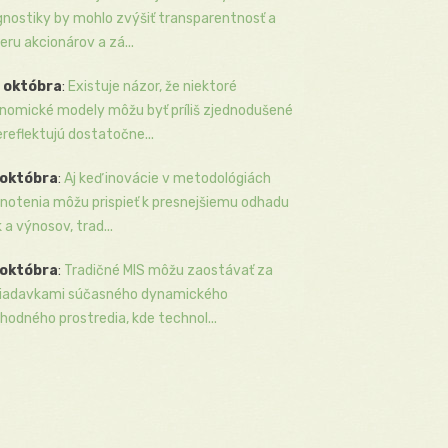
gnostiky by mohlo zvýšiť transparentnosť a
eru akcionárov a zá...
 októbra
:
Existuje názor, že niektoré
nomické modely môžu byť príliš zjednodušené
ereflektujú dostatočne...
 októbra
:
Aj keď inovácie v metodológiách
notenia môžu prispieť k presnejšiemu odhadu
k a výnosov, trad...
 októbra
:
Tradičné MIS môžu zaostávať za
iadavkami súčasného dynamického
hodného prostredia, kde technol...