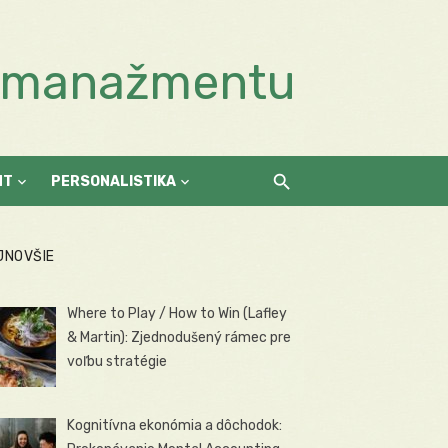
a manažmentu
NT
PERSONALISTIKA
JNOVŠIE
Where to Play / How to Win (Lafley
& Martin): Zjednodušený rámec pre
voľbu stratégie
Kognitívna ekonómia a dôchodok: