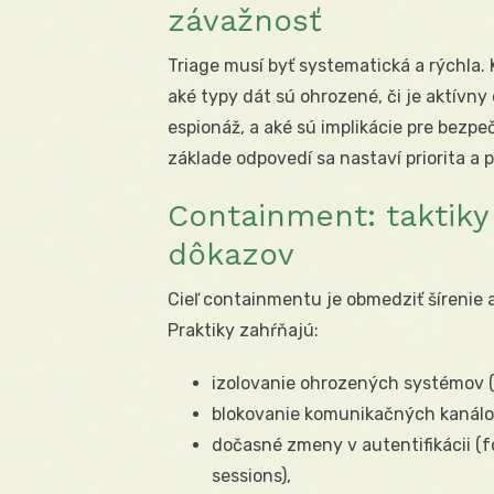
závažnosť
Triage musí byť systematická a rýchla.
aké typy dát sú ohrozené, či je aktívny 
espionáž, a aké sú implikácie pre bezpe
základe odpovedí sa nastaví priorita a p
Containment: taktiky
dôkazov
Cieľ containmentu je obmedziť šírenie
Praktiky zahŕňajú:
izolovanie ohrozených systémov (
blokovanie komunikačných kanálov 
dočasné zmeny v autentifikácii (f
sessions),