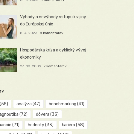
Výhody a nevýhody vstupu krajiny
do Európskej únie
8. 4. 2023
8 komentárov
Hospodárska kríza a cyklický vývoj
ekonomiky
23. 10. 2009
7 komentárov
MY
(58)
analýza
(47)
benchmarking
(41)
iagnostika
(72)
dôvera
(33)
nancie
(71)
hodnoty
(33)
kariéra
(58)