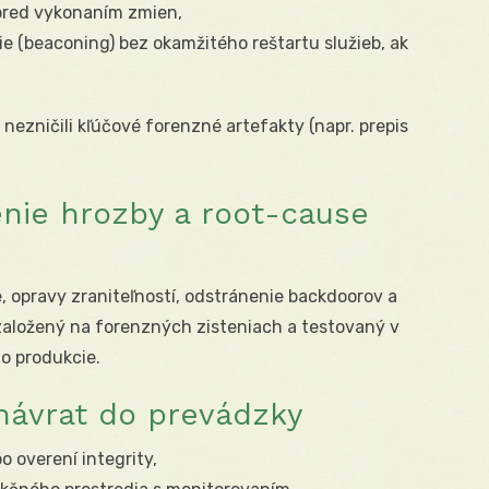
pred vykonaním zmien,
e (beaconing) bez okamžitého reštartu služieb, ak
nezničili kľúčové forenzné artefakty (napr. prepis
enie hrozby a root-cause
 opravy zraniteľností, odstránenie backdoorov a
ť založený na forenzných zisteniach a testovaný v
o produkcie.
návrat do prevádzky
 overení integrity,