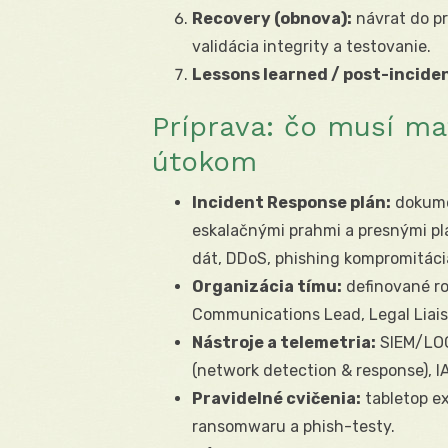
Recovery (obnova):
návrat do p
validácia integrity a testovanie.
Lessons learned / post-incide
Príprava: čo musí ma
útokom
Incident Response plán:
dokume
eskalačnými prahmi a presnými pl
dát, DDoS, phishing kompromitáci
Organizácia tímu:
definované ro
Communications Lead, Legal Liais
Nástroje a telemetria:
SIEM/LOG
(network detection & response), 
Pravidelné cvičenia:
tabletop ex
ransomwaru a phish-testy.