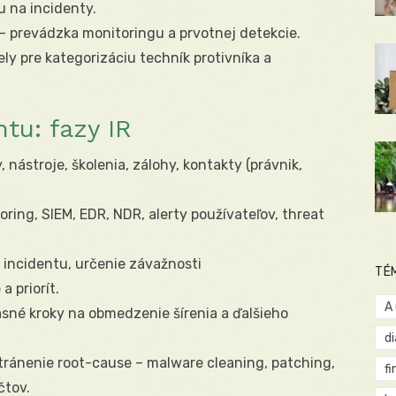
u na incidenty.
– prevádzka monitoringu a prvotnej detekcie.
y pre kategorizáciu techník protivníka a
ntu: fazy IR
, nástroje, školenia, zálohy, kontakty (právnik,
ring, SIEM, EDR, NDR, alerty používateľov, threat
 incidentu, určenie závažnosti
TÉ
a priorít.
A
sné kroky na obmedzenie šírenia a ďalšieho
d
ránenie root-cause – malware cleaning, patching,
fi
tov.