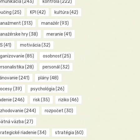
omunikácia
(243)
kontrola
(222)
oučing
(25)
KPI
(42)
kultúra
(42)
anažment
(313)
manažér
(93)
anažérske hry
(38)
meranie
(41)
IS
(41)
motivácia
(32)
rganizovanie
(85)
osobnosť
(25)
rsonalistika
(28)
personál
(32)
lánovanie
(241)
plány
(48)
rocesy
(39)
psychológia
(26)
adenie
(246)
risk
(35)
riziko
(46)
ozhodovanie
(244)
rozpočet
(30)
pätná väzba
(27)
rategické riadenie
(34)
stratégia
(60)