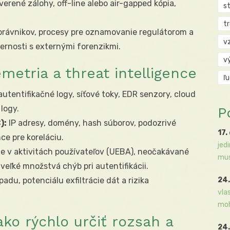
verené zálohy, off-line alebo air-gapped kópia,
s
t
právnikov, procesy pre oznamovanie regulátorom a
v
rnosti s externými forenzikmi.
v
emetria a threat intelligence
ľ
utentifikačné logy, síťové toky, EDR senzory, cloud
 logy.
P
):
IP adresy, domény, hash súborov, podozrivé
17.
nce pre koreláciu.
jed
e v aktivitách používateľov (UEBA), neočakávané
mus
veľké množstvá chýb pri autentifikácii.
padu, potenciálu exfiltrácie dát a rizika
24.
vla
moh
 ako rýchlo určiť rozsah a
24.