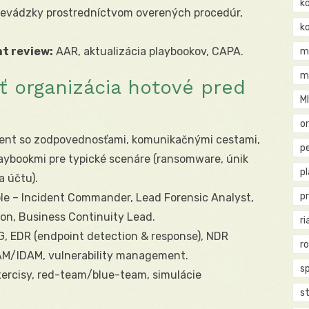
k
revádzky prostredníctvom overených procedúr,
k
nt review:
AAR, aktualizácia playbookov, CAPA.
m
m
ť organizácia hotové pred
M
o
nt so zodpovednosťami, komunikačnými cestami,
pe
aybookmi pre typické scenáre (ransomware, únik
p
a účtu).
p
le – Incident Commander, Lead Forensic Analyst,
on, Business Continuity Lead.
ri
, EDR (endpoint detection & response), NDR
r
IAM/IDAM, vulnerability management.
s
ercisy, red-team/blue-team, simulácie
st