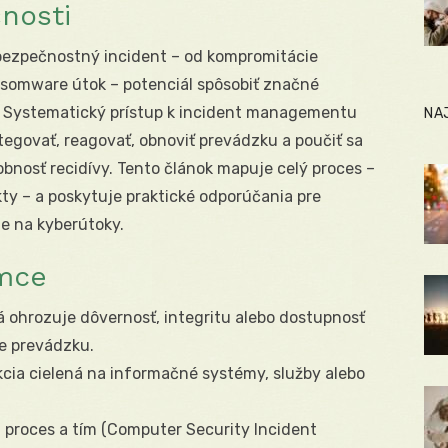
nosti
bezpečnostný incident – od kompromitácie
nsomware útok – potenciál spôsobiť značné
. Systematický prístup k incident managementu
NA
egovať, reagovať, obnoviť prevádzku a poučiť sa
dobnosť recidívy. Tento článok mapuje celý proces –
ty – a poskytuje praktické odporúčania pre
e na kyberútoky.
ámce
á ohrozuje dôvernosť, integritu alebo dostupnosť
e prevádzku.
cia cielená na informačné systémy, služby alebo
:
proces a tím (Computer Security Incident