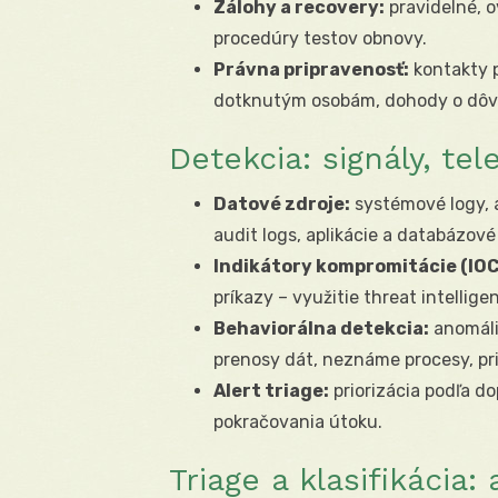
Zálohy a recovery:
pravidelné, o
procedúry testov obnovy.
Právna pripravenosť:
kontakty 
dotknutým osobám, dohody o dôve
Detekcia: signály, tel
Datové zdroje:
systémové logy, a
audit logs, aplikácie a databázové
Indikátory kompromitácie (IOC
príkazy – využitie threat intellige
Behaviorálna detekcia:
anomáli
prenosy dát, neznáme procesy, pri
Alert triage:
priorizácia podľa do
pokračovania útoku.
Triage a klasifikácia: