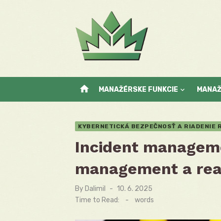
Skip
to
content
home
MANAŽÉRSKE FUNKCIE
MANA
KYBERNETICKÁ BEZPEČNOSŤ A RIADENIE R
Incident manageme
management a rea
By
Dalimil
Posted
10. 6. 2025
on
Time to Read:
-
words