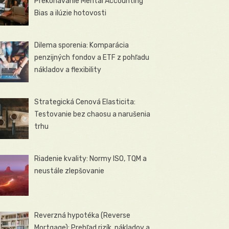
Prekonávanie Mental Accounting
Bias a ilúzie hotovosti
Dilema sporenia: Komparácia
penzijných fondov a ETF z pohľadu
nákladov a flexibility
Strategická Cenová Elasticita:
Testovanie bez chaosu a narušenia
trhu
Riadenie kvality: Normy ISO, TQM a
neustále zlepšovanie
Reverzná hypotéka (Reverse
Mortgage): Prehľad rizík, nákladov a