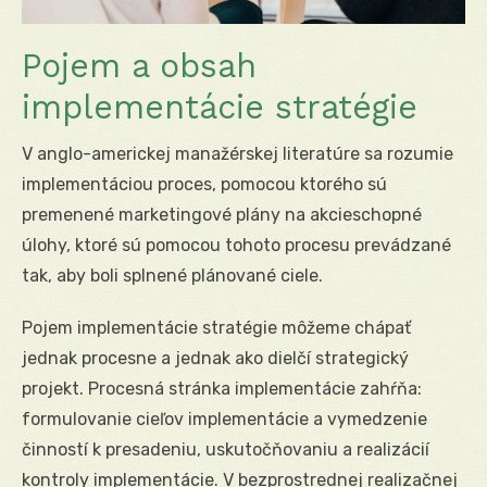
Pojem a obsah
implementácie stratégie
V anglo-americkej manažérskej literatúre sa rozumie
implementáciou proces, pomocou ktorého sú
premenené marketingové plány na akcieschopné
úlohy, ktoré sú pomocou tohoto procesu prevádzané
tak, aby boli splnené plánované ciele.
Pojem implementácie stratégie môžeme chápať
jednak procesne a jednak ako dielčí strategický
projekt. Procesná stránka implementácie zahŕňa:
formulovanie cieľov implementácie a vymedzenie
činností k presadeniu, uskutočňovaniu a realizácií
kontroly implementácie. V bezprostrednej realizačnej