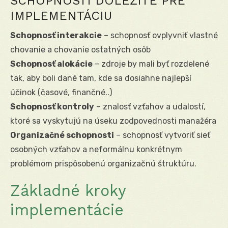
SCHOPNOSTI DÔLEŽITÉ PRE
IMPLEMENTÁCIU
Schopnosť interakcie
– schopnosť ovplyvniť vlastné
chovanie a chovanie ostatných osôb
Schopnosť alokácie
– zdroje by mali byť rozdelené
tak, aby boli dané tam, kde sa dosiahne najlepší
účinok (časové, finančné..)
Schopnosť kontroly
– znalosť vzťahov a udalostí,
ktoré sa vyskytujú na úseku zodpovednosti manažéra
Organizačné schopnosti
– schopnosť vytvoriť sieť
osobných vzťahov a neformálnu konkrétnym
problémom prispôsobenú organizačnú štruktúru.
Základné kroky
implementácie