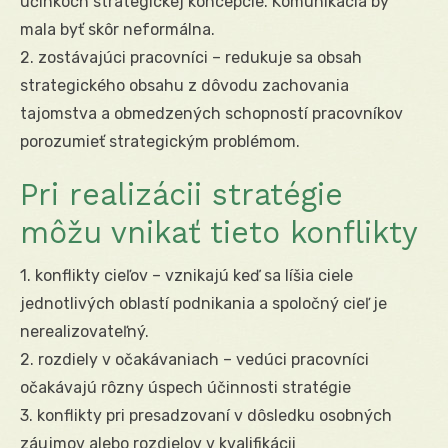
účinkoch strategickej koncepcie. Komunikácia by
mala byť skôr neformálna.
2. zostávajúci pracovníci – redukuje sa obsah
strategického obsahu z dôvodu zachovania
tajomstva a obmedzených schopností pracovníkov
porozumieť strategickým problémom.
Pri realizácii stratégie
môžu vnikať tieto konflikty
1. konflikty cieľov – vznikajú keď sa líšia ciele
jednotlivých oblastí podnikania a spoločný cieľ je
nerealizovateľný.
2. rozdiely v očakávaniach – vedúci pracovníci
očakávajú rôzny úspech účinnosti stratégie
3. konflikty pri presadzovaní v dôsledku osobných
záujmov alebo rozdielov v kvalifikácii