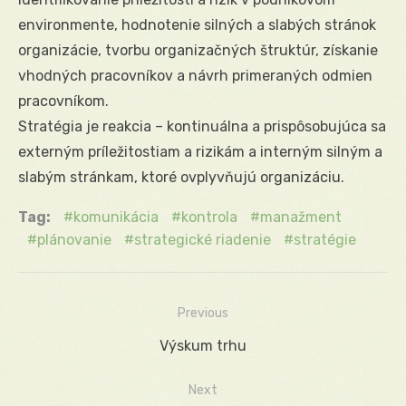
environmente, hodnotenie silných a slabých stránok
organizácie, tvorbu organizačných štruktúr, získanie
vhodných pracovníkov a návrh primeraných odmien
pracovníkom.
Stratégia je reakcia – kontinuálna a prispôsobujúca sa
externým príležitostiam a rizikám a interným silným a
slabým stránkam, ktoré ovplyvňujú organizáciu.
Tag:
komunikácia
kontrola
manažment
plánovanie
strategické riadenie
stratégie
Previous
Navigácia
Previous
Výskum trhu
v
post:
Next
článku