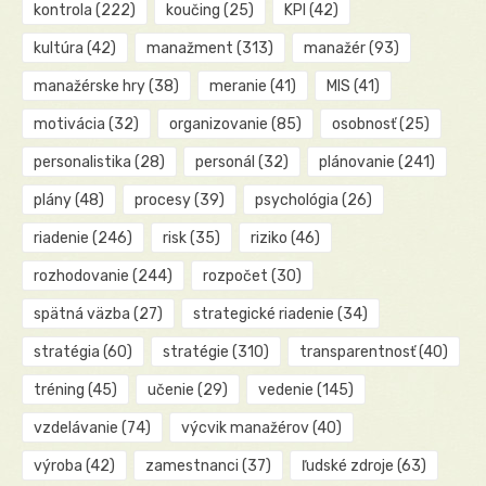
kontrola
(222)
koučing
(25)
KPI
(42)
kultúra
(42)
manažment
(313)
manažér
(93)
manažérske hry
(38)
meranie
(41)
MIS
(41)
motivácia
(32)
organizovanie
(85)
osobnosť
(25)
personalistika
(28)
personál
(32)
plánovanie
(241)
plány
(48)
procesy
(39)
psychológia
(26)
riadenie
(246)
risk
(35)
riziko
(46)
rozhodovanie
(244)
rozpočet
(30)
spätná väzba
(27)
strategické riadenie
(34)
stratégia
(60)
stratégie
(310)
transparentnosť
(40)
tréning
(45)
učenie
(29)
vedenie
(145)
vzdelávanie
(74)
výcvik manažérov
(40)
výroba
(42)
zamestnanci
(37)
ľudské zdroje
(63)