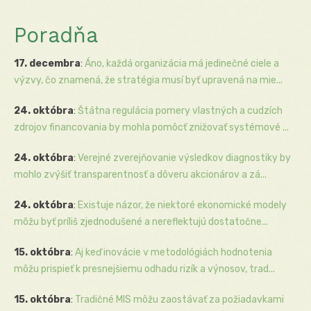
Poradňa
17. decembra
:
Áno, každá organizácia má jedinečné ciele a
výzvy, čo znamená, že stratégia musí byť upravená na mie...
24. októbra
:
Štátna regulácia pomery vlastných a cudzích
zdrojov financovania by mohla pomôcť znižovať systémové ...
24. októbra
:
Verejné zverejňovanie výsledkov diagnostiky by
mohlo zvýšiť transparentnosť a dôveru akcionárov a zá...
24. októbra
:
Existuje názor, že niektoré ekonomické modely
môžu byť príliš zjednodušené a nereflektujú dostatočne...
15. októbra
:
Aj keď inovácie v metodológiách hodnotenia
môžu prispieť k presnejšiemu odhadu rizík a výnosov, trad...
15. októbra
:
Tradičné MIS môžu zaostávať za požiadavkami