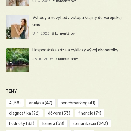
27. 3. 2023
9 komentárov
Výhody a nevýhody vstupu krajiny do Európskej
únie
8. 4. 2023
8 komentárov
Hospodárska kríza a cyklický vývoj ekonomiky
23. 10. 2009
7 komentárov
TÉMY
A
(58)
analýza
(47)
benchmarking
(41)
diagnostika
(72)
dôvera
(33)
financie
(71)
hodnoty
(33)
kariéra
(58)
komunikácia
(243)