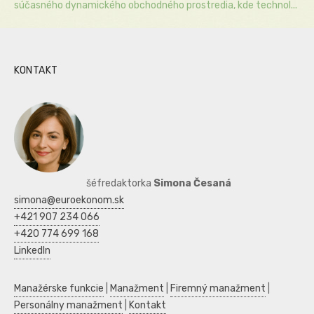
súčasného dynamického obchodného prostredia, kde technol...
KONTAKT
šéfredaktorka
Simona Česaná
simona@euroekonom.sk
+421 907 234 066
+420 774 699 168
LinkedIn
Manažérske funkcie
|
Manažment
|
Firemný manažment
|
Personálny manažment
|
Kontakt