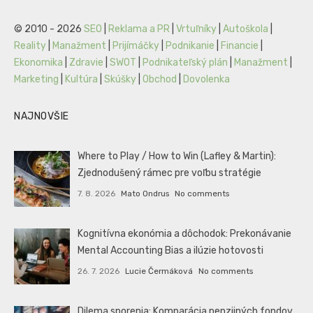
© 2010 - 2026
SEO
|
Reklama a PR
|
Vrtuľníky
|
Autoškola
|
Reality
|
Manažment
|
Prijímáčky
|
Podnikanie
|
Financie
|
Ekonomika
|
Zdravie
|
SWOT
|
Podnikateľský plán
|
Manažment
|
Marketing
|
Kultúra
|
Skúšky
|
Obchod
|
Dovolenka
NAJNOVŠIE
Where to Play / How to Win (Lafley & Martin):
Zjednodušený rámec pre voľbu stratégie
7. 8. 2026
Mato Ondrus
No comments
Kognitívna ekonómia a dôchodok: Prekonávanie
Mental Accounting Bias a ilúzie hotovosti
26. 7. 2026
Lucie Čermáková
No comments
Dilema sporenia: Komparácia penzijných fondov