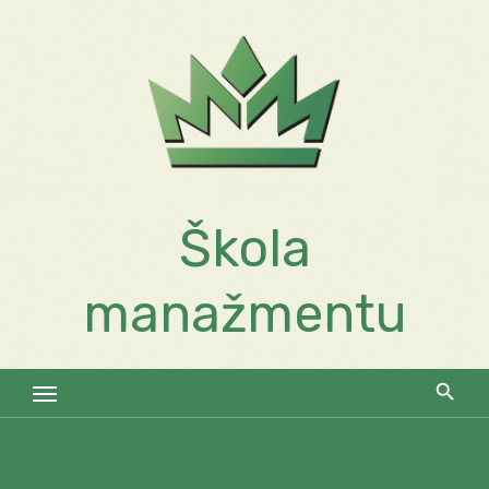
Skip
to
content
Škola
manažmentu