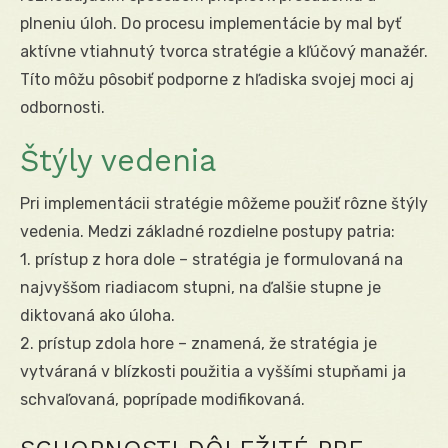
plneniu úloh. Do procesu implementácie by mal byť
aktívne vtiahnutý tvorca stratégie a kľúčový manažér.
Títo môžu pôsobiť podporne z hľadiska svojej moci aj
odbornosti.
Štýly vedenia
Pri implementácii stratégie môžeme použiť rôzne štýly
vedenia. Medzi základné rozdielne postupy patria:
1. prístup z hora dole – stratégia je formulovaná na
najvyššom riadiacom stupni, na ďalšie stupne je
diktovaná ako úloha.
2. prístup zdola hore – znamená, že stratégia je
vytváraná v blízkosti použitia a vyššími stupňami ja
schvaľovaná, poprípade modifikovaná.