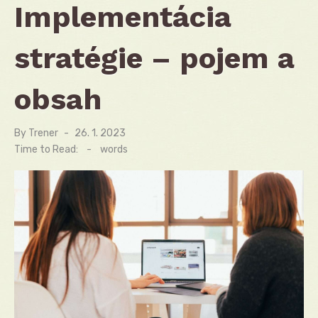
Implementácia
stratégie – pojem a
obsah
By
Trener
Posted
26. 1. 2023
on
Time to Read:
-
words