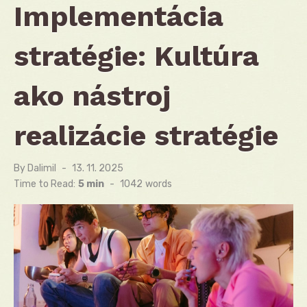
Implementácia
stratégie: Kultúra
ako nástroj
realizácie stratégie
By
Dalimil
Posted
13. 11. 2025
on
Time to Read:
5 min
-
1042
words