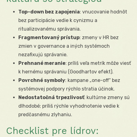
Top–down bez zapojenia
: vnucovanie hodnôt
bez participácie vedie k cynizmu a
ritualizovanému správania.
Fragmentovaný prístup
: zmeny v HR bez
zmien v governance a iných systémoch
nezafixujú správanie.
Prehnané meranie
: príliš veľa metrík môže viesť
k hernému správaniu (Goodhartov efekt).
Povrchné symboly
: kampane „one-off“ bez
systémovej podpory rýchlo stratia účinok.
Nedostatočná trpezlivosť
: kultúrne zmeny sú
dlhodobé; príliš rýchle vyhodnotenie vedie k
predčasnému zlyhaniu.
Checklist pre lídrov: