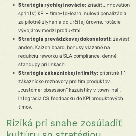
Stratégia rýchlej inovácie:
zriadiť „innovation
sprints“, KPI – time-to-learn, nulová penalizácia
za pilotné zlyhania do určitej úrovne, rotácie
vývojárov medzi produktmi.
Stratégia prevádzkovej dokonalosti:
zaviesť
andon, Kaizen board, bonusy viazané na
redukciu reworku a SLA compliance, denné
standupy pri linkách.
Stratégia zákazníckej intimity:
prioritné 1:1
zákaznícke rozhovory pre tím produktov,
„customer obsession“ kazuistiky v town-hall,
integrácia CS feedbacku do KPI produktových
tímov.
Riziká pri snahe zosúladiť
kultúru so stratégiou