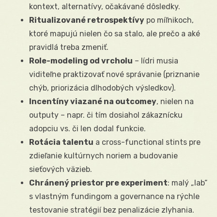
kontext, alternatívy, očakávané dôsledky.
Ritualizované retrospektívy
po míľnikoch,
ktoré mapujú nielen čo sa stalo, ale prečo a aké
pravidlá treba zmeniť.
Role-modeling od vrcholu
– lídri musia
viditeľne praktizovať nové správanie (priznanie
chýb, priorizácia dlhodobých výsledkov).
Incentíny viazané na outcomey
, nielen na
outputy – napr. či tím dosiahol zákaznícku
adopciu vs. či len dodal funkcie.
Rotácia talentu
a cross-functional stints pre
zdieľanie kultúrnych noriem a budovanie
sieťových väzieb.
Chránený priestor pre experiment
: malý „lab“
s vlastným fundingom a governance na rýchle
testovanie stratégií bez penalizácie zlyhania.