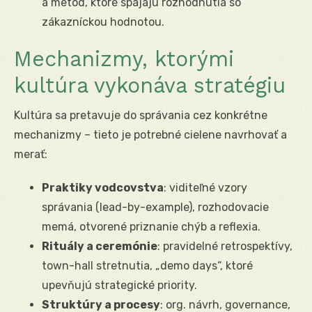
a metód, ktoré spájajú rozhodnutia so
zákazníckou hodnotou.
Mechanizmy, ktorými
kultúra vykonáva stratégiu
Kultúra sa pretavuje do správania cez konkrétne
mechanizmy – tieto je potrebné cielene navrhovať a
merať:
Praktiky vodcovstva
: viditeľné vzory
správania (lead-by-example), rozhodovacie
memá, otvorené priznanie chýb a reflexia.
Rituály a ceremónie
: pravidelné retrospektívy,
town-hall stretnutia, „demo days“, ktoré
upevňujú strategické priority.
Struktúry a procesy
: org. návrh, governance,