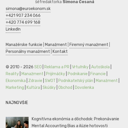
šéfredaktorka
Simona Česaná
simona@euroekonom.sk
+421 907 234 066
+420 774 699 168
LinkedIn
Manažérske funkcie
|
Manažment
|
Firemný manažment
|
Personálny manažment
|
Kontakt
© 2010 - 2026
SEO
|
Reklama a PR
|
Vrtuľníky
|
Autoškola
|
Reality
|
Manažment
|
Prijímáčky
|
Podnikanie
|
Financie
|
Ekonomika
|
Zdravie
|
SWOT
|
Podnikateľský plán
|
Manažment
|
Marketing
|
Kultúra
|
Skúšky
|
Obchod
|
Dovolenka
NAJNOVŠIE
Kognitívna ekonómia a dôchodok: Prekonávanie
Mental Accounting Bias a ilúzie hotovosti