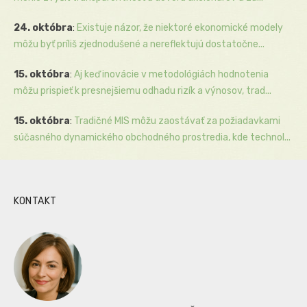
24. októbra
:
Existuje názor, že niektoré ekonomické modely
môžu byť príliš zjednodušené a nereflektujú dostatočne...
15. októbra
:
Aj keď inovácie v metodológiách hodnotenia
môžu prispieť k presnejšiemu odhadu rizík a výnosov, trad...
15. októbra
:
Tradičné MIS môžu zaostávať za požiadavkami
súčasného dynamického obchodného prostredia, kde technol...
KONTAKT