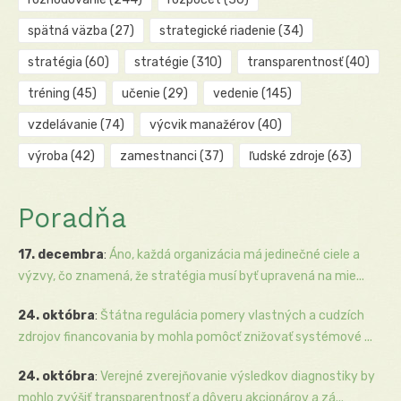
spätná väzba
(27)
strategické riadenie
(34)
stratégia
(60)
stratégie
(310)
transparentnosť
(40)
tréning
(45)
učenie
(29)
vedenie
(145)
vzdelávanie
(74)
výcvik manažérov
(40)
výroba
(42)
zamestnanci
(37)
ľudské zdroje
(63)
Poradňa
17. decembra
:
Áno, každá organizácia má jedinečné ciele a
výzvy, čo znamená, že stratégia musí byť upravená na mie...
24. októbra
:
Štátna regulácia pomery vlastných a cudzích
zdrojov financovania by mohla pomôcť znižovať systémové ...
24. októbra
:
Verejné zverejňovanie výsledkov diagnostiky by
mohlo zvýšiť transparentnosť a dôveru akcionárov a zá...