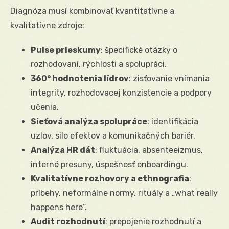
Diagnóza musí kombinovať kvantitatívne a
kvalitatívne zdroje:
Pulse prieskumy
: špecifické otázky o
rozhodovaní, rýchlosti a spolupráci.
360° hodnotenia lídrov
: zisťovanie vnímania
integrity, rozhodovacej konzistencie a podpory
učenia.
Sieťová analýza spolupráce
: identifikácia
uzlov, silo efektov a komunikačných bariér.
Analýza HR dát
: fluktuácia, absenteeizmus,
interné presuny, úspešnosť onboardingu.
Kvalitatívne rozhovory a ethnografia
:
príbehy, neformálne normy, rituály a „what really
happens here“.
Audit rozhodnutí
: prepojenie rozhodnutí a