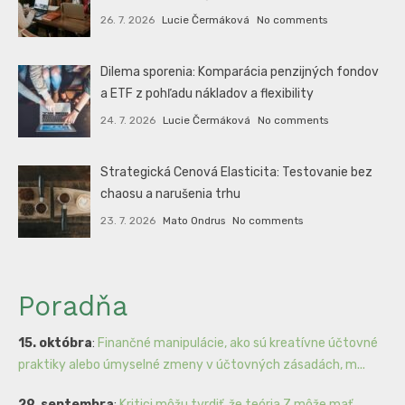
26. 7. 2026
Lucie Čermáková
No comments
Dilema sporenia: Komparácia penzijných fondov
a ETF z pohľadu nákladov a flexibility
24. 7. 2026
Lucie Čermáková
No comments
Strategická Cenová Elasticita: Testovanie bez
chaosu a narušenia trhu
23. 7. 2026
Mato Ondrus
No comments
Poradňa
15. októbra
:
Finančné manipulácie, ako sú kreatívne účtovné
praktiky alebo úmyselné zmeny v účtovných zásadách, m...
29. septembra
:
Kritici môžu tvrdiť, že teória Z môže mať