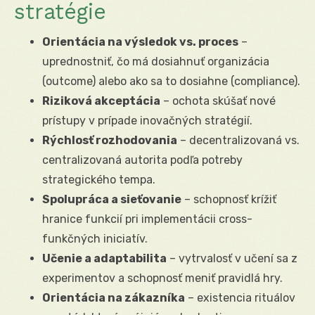
stratégie
Orientácia na výsledok vs. proces
–
uprednostniť, čo má dosiahnuť organizácia
(outcome) alebo ako sa to dosiahne (compliance).
Riziková akceptácia
– ochota skúšať nové
prístupy v prípade inovačných stratégií.
Rýchlosť rozhodovania
– decentralizovaná vs.
centralizovaná autorita podľa potreby
strategického tempa.
Spolupráca a sieťovanie
– schopnosť krížiť
hranice funkcií pri implementácii cross-
funkčných iniciatív.
Učenie a adaptabilita
– vytrvalosť v učení sa z
experimentov a schopnosť meniť pravidlá hry.
Orientácia na zákazníka
– existencia rituálov