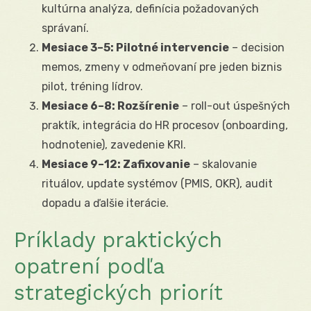
kultúrna analýza, definícia požadovaných
správaní.
Mesiace 3–5: Pilotné intervencie
– decision
memos, zmeny v odmeňovaní pre jeden biznis
pilot, tréning lídrov.
Mesiace 6–8: Rozšírenie
– roll-out úspešných
praktík, integrácia do HR procesov (onboarding,
hodnotenie), zavedenie KRI.
Mesiace 9–12: Zafixovanie
– skalovanie
rituálov, update systémov (PMIS, OKR), audit
dopadu a ďalšie iterácie.
Príklady praktických
opatrení podľa
strategických priorít