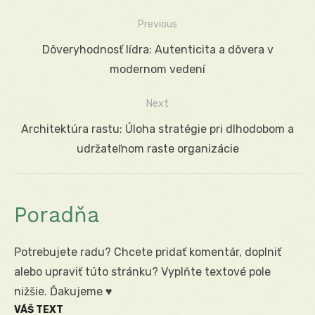
Previous
Navigácia
Previous
Dôveryhodnosť lídra: Autenticita a dôvera v
v
post:
modernom vedení
článku
Next
Next
Architektúra rastu: Úloha stratégie pri dlhodobom a
post:
udržateľnom raste organizácie
Poradňa
Potrebujete radu? Chcete pridať komentár, doplniť
alebo upraviť túto stránku? Vyplňte textové pole
nižšie. Ďakujeme ♥
VÁŠ TEXT