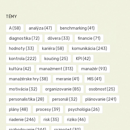
TÉMY
A
(58)
analýza
(47)
benchmarking
(41)
diagnostika
(72)
dôvera
(33)
financie
(71)
hodnoty
(33)
kariéra
(58)
komunikácia
(243)
kontrola
(222)
koučing
(25)
KPI
(42)
kultúra
(42)
manažment
(313)
manažér
(93)
manažérske hry
(38)
meranie
(41)
MIS
(41)
motivácia
(32)
organizovanie
(85)
osobnosť
(25)
personalistika
(28)
personál
(32)
plánovanie
(241)
plány
(48)
procesy
(39)
psychológia
(26)
riadenie
(246)
risk
(35)
riziko
(46)
rozhodovanie
(244)
rozpočet
(30)