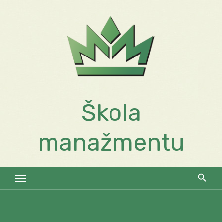
Skip
to
content
Škola
manažmentu