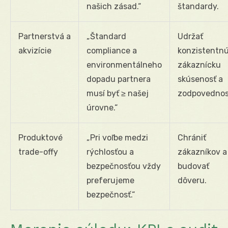
našich zásad.“
štandardy.
Partnerstvá a
„Štandard
Udržať
akvizície
compliance a
konzistentn
environmentálneho
zákaznícku
dopadu partnera
skúsenosť a
musí byť ≥ našej
zodpovednos
úrovne.“
Produktové
„Pri voľbe medzi
Chrániť
trade-offy
rýchlosťou a
zákazníkov a
bezpečnosťou vždy
budovať
preferujeme
dôveru.
bezpečnosť.“