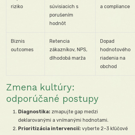
riziko
súvisiacich s
a compliance
porušením
hodnôt
Biznis
Retencia
Dopad
outcomes
zákazníkov, NPS,
hodnotového
dlhodobá marža
riadenia na
obchod
Zmena kultúry:
odporúčané postupy
Diagnostika:
zmapujte gap medzi
deklarovanými a vnímanými hodnotami.
Prioritizácia intervencií:
vyberte 2–3 kľúčové