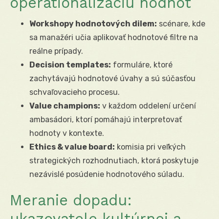
operationalizáciu hodnôt
Workshopy hodnotových dilem:
scénare, kde
sa manažéri učia aplikovať hodnotové filtre na
reálne prípady.
Decision templates:
formuláre, ktoré
zachytávajú hodnotové úvahy a sú súčasťou
schvaľovacieho procesu.
Value champions:
v každom oddelení určení
ambasádori, ktorí pomáhajú interpretovať
hodnoty v kontexte.
Ethics & value board:
komisia pri veľkých
strategických rozhodnutiach, ktorá poskytuje
nezávislé posúdenie hodnotového súladu.
Meranie dopadu:
ukazovatele kultúrnej a