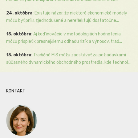
24. októbra
:
Existuje názor, že niektoré ekonomické modely
môžu byť príliš zjednodušené a nereflektujú dostatočne...
15. októbra
:
Aj keď inovácie v metodológiách hodnotenia
môžu prispieť k presnejšiemu odhadu rizík a výnosov, trad...
15. októbra
:
Tradičné MIS môžu zaostávať za požiadavkami
súčasného dynamického obchodného prostredia, kde technol...
KONTAKT