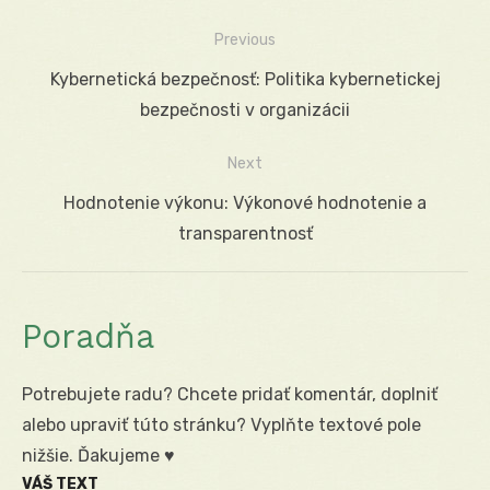
Previous
Navigácia
Previous
Kybernetická bezpečnosť: Politika kybernetickej
v
post:
bezpečnosti v organizácii
článku
Next
Next
Hodnotenie výkonu: Výkonové hodnotenie a
post:
transparentnosť
Poradňa
Potrebujete radu? Chcete pridať komentár, doplniť
alebo upraviť túto stránku? Vyplňte textové pole
nižšie. Ďakujeme ♥
VÁŠ TEXT