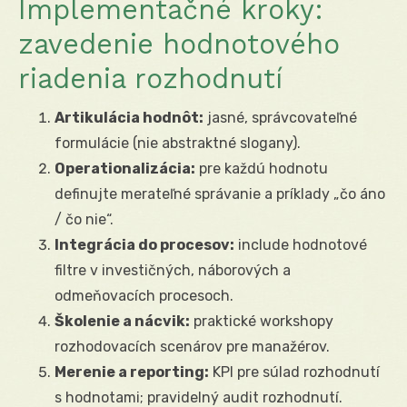
Implementačné kroky:
zavedenie hodnotového
riadenia rozhodnutí
Artikulácia hodnôt:
jasné, správcovateľné
formulácie (nie abstraktné slogany).
Operationalizácia:
pre každú hodnotu
definujte merateľné správanie a príklady „čo áno
/ čo nie“.
Integrácia do procesov:
include hodnotové
filtre v investičných, náborových a
odmeňovacích procesoch.
Školenie a nácvik:
praktické workshopy
rozhodovacích scenárov pre manažérov.
Merenie a reporting:
KPI pre súlad rozhodnutí
s hodnotami; pravidelný audit rozhodnutí.