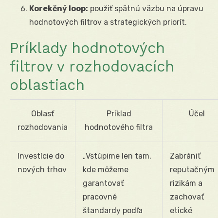
Korekčný loop:
použiť spätnú väzbu na úpravu
hodnotových filtrov a strategických priorít.
Príklady hodnotových
filtrov v rozhodovacích
oblastiach
Oblasť
Príklad
Účel
rozhodovania
hodnotového filtra
Investície do
„Vstúpime len tam,
Zabrániť
nových trhov
kde môžeme
reputačným
garantovať
rizikám a
pracovné
zachovať
štandardy podľa
etické