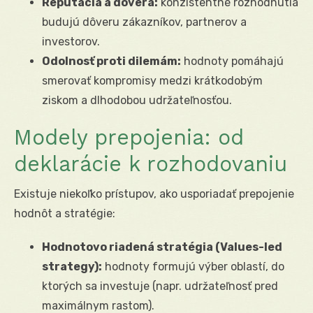
Reputácia a dôvera:
konzistentné rozhodnutia
budujú dôveru zákazníkov, partnerov a
investorov.
Odolnosť proti dilemám:
hodnoty pomáhajú
smerovať kompromisy medzi krátkodobým
ziskom a dlhodobou udržateľnosťou.
Modely prepojenia: od
deklarácie k rozhodovaniu
Existuje niekoľko prístupov, ako usporiadať prepojenie
hodnôt a stratégie:
Hodnotovo riadená stratégia (Values-led
strategy):
hodnoty formujú výber oblastí, do
ktorých sa investuje (napr. udržateľnosť pred
maximálnym rastom).