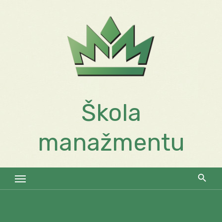
Skip
to
content
Škola
manažmentu