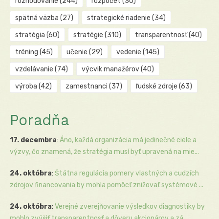
rozhodovanie
(244)
rozpočet
(30)
spätná väzba
(27)
strategické riadenie
(34)
stratégia
(60)
stratégie
(310)
transparentnosť
(40)
tréning
(45)
učenie
(29)
vedenie
(145)
vzdelávanie
(74)
výcvik manažérov
(40)
výroba
(42)
zamestnanci
(37)
ľudské zdroje
(63)
Poradňa
17. decembra
:
Áno, každá organizácia má jedinečné ciele a
výzvy, čo znamená, že stratégia musí byť upravená na mie...
24. októbra
:
Štátna regulácia pomery vlastných a cudzích
zdrojov financovania by mohla pomôcť znižovať systémové ...
24. októbra
:
Verejné zverejňovanie výsledkov diagnostiky by
mohlo zvýšiť transparentnosť a dôveru akcionárov a zá...