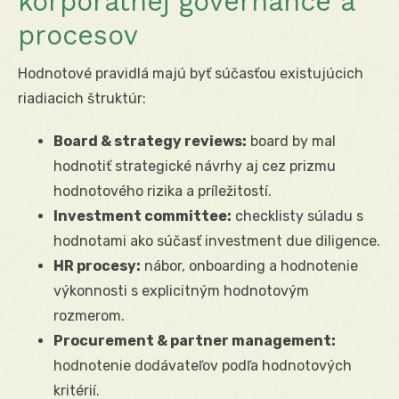
korporátnej governance a
procesov
Hodnotové pravidlá majú byť súčasťou existujúcich
riadiacich štruktúr:
Board & strategy reviews:
board by mal
hodnotiť strategické návrhy aj cez prizmu
hodnotového rizika a príležitostí.
Investment committee:
checklisty súladu s
hodnotami ako súčasť investment due diligence.
HR procesy:
nábor, onboarding a hodnotenie
výkonnosti s explicitným hodnotovým
rozmerom.
Procurement & partner management:
hodnotenie dodávateľov podľa hodnotových
kritérií.