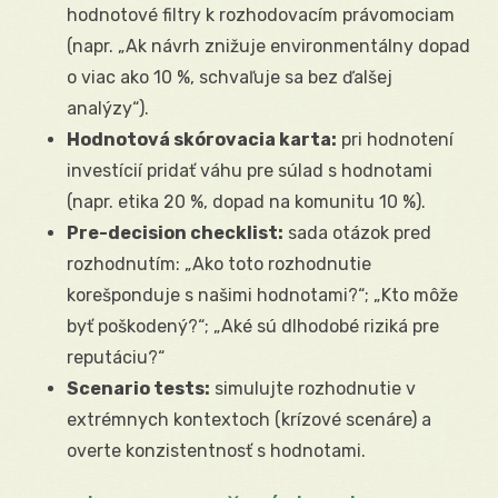
hodnotové filtry k rozhodovacím právomociam
(napr. „Ak návrh znižuje environmentálny dopad
o viac ako 10 %, schvaľuje sa bez ďalšej
analýzy“).
Hodnotová skórovacia karta:
pri hodnotení
investícií pridať váhu pre súlad s hodnotami
(napr. etika 20 %, dopad na komunitu 10 %).
Pre-decision checklist:
sada otázok pred
rozhodnutím: „Ako toto rozhodnutie
korešponduje s našimi hodnotami?“; „Kto môže
byť poškodený?“; „Aké sú dlhodobé riziká pre
reputáciu?“
Scenario tests:
simulujte rozhodnutie v
extrémnych kontextoch (krízové scenáre) a
overte konzistentnosť s hodnotami.