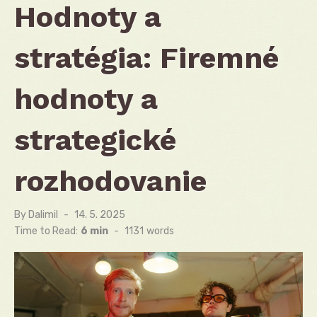
Hodnoty a
stratégia: Firemné
hodnoty a
strategické
rozhodovanie
By
Dalimil
Posted
14. 5. 2025
on
Time to Read:
6 min
-
1131
words