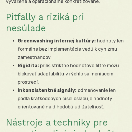
vyvážené a operacionálne konkretizované.
Pitfally a riziká pri
nesúlade
Greenwashing internej kultúry:
hodnoty len
formálne bez implementácie vedú k cynizmu
zamestnancov.
Rigidita:
príliš striktné hodnotové filtre môžu
blokovať adaptabilitu v rýchlo sa meniacom
prostredí.
Inkonzistentné signály:
odmeňovanie len
podľa krátkodobých čísel oslabuje hodnoty
orientované na dlhodobú udržateľnosť.
Nástroje a techniky pre