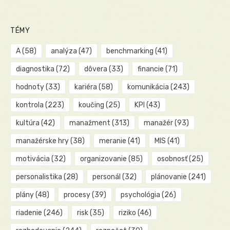
TÉMY
A
(58)
analýza
(47)
benchmarking
(41)
diagnostika
(72)
dôvera
(33)
financie
(71)
hodnoty
(33)
kariéra
(58)
komunikácia
(243)
kontrola
(223)
koučing
(25)
KPI
(43)
kultúra
(42)
manažment
(313)
manažér
(93)
manažérske hry
(38)
meranie
(41)
MIS
(41)
motivácia
(32)
organizovanie
(85)
osobnosť
(25)
personalistika
(28)
personál
(32)
plánovanie
(241)
plány
(48)
procesy
(39)
psychológia
(26)
riadenie
(246)
risk
(35)
riziko
(46)