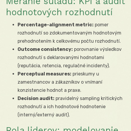
Meranie súladu: KPI a audit
hodnotových rozhodnutí
Percentage-alignment metric:
pomer
rozhodnutí so zdokumentovaným hodnotovým
prehodnotením k celkovému počtu rozhodnutí.
Outcome consistency:
porovnanie výsledkov
rozhodnutí s deklarovanými hodnotami
(reputácia, retencia, regulačné incidenty).
Perceptual measures:
prieskumy u
zamestnancov a zákazníkov o vnímaní
konzistencie hodnot a praxe.
Decision audit:
pravidelný sampling kritických
rozhodnutí a ich hodnotové hodnotenie
(interný/externý audit).
Rola liderov: modelovanie