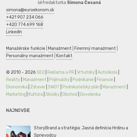
šéfredaktorka
Simona Česaná
simona@euroekonom.sk
+421 907 234 066
+420 774 699 168
LinkedIn
Manažérske funkcie
|
Manažment
|
Firemný manažment
|
Personálny manažment
|
Kontakt
© 2010 - 2026
SEO
|
Reklama a PR
|
Vrtuľníky
|
Autoškola
|
Reality
|
Manažment
|
Prijímáčky
|
Podnikanie
|
Financie
|
Ekonomika
|
Zdravie
|
SWOT
|
Podnikateľský plán
|
Manažment
|
Marketing
|
Kultúra
|
Skúšky
|
Obchod
|
Dovolenka
NAJNOVŠIE
StoryBrand a stratégia: Jasná definícia Hrdinu a
Sprievodcu