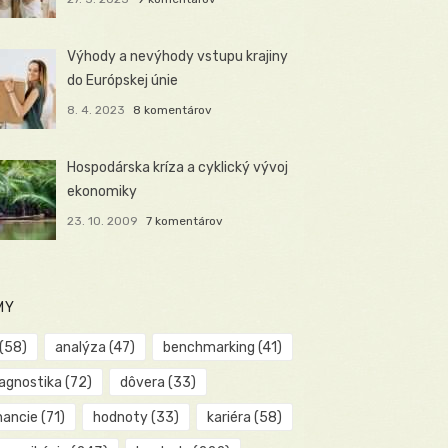
Výhody a nevýhody vstupu krajiny
do Európskej únie
8. 4. 2023
8 komentárov
Hospodárska kríza a cyklický vývoj
ekonomiky
23. 10. 2009
7 komentárov
MY
(58)
analýza
(47)
benchmarking
(41)
iagnostika
(72)
dôvera
(33)
nancie
(71)
hodnoty
(33)
kariéra
(58)