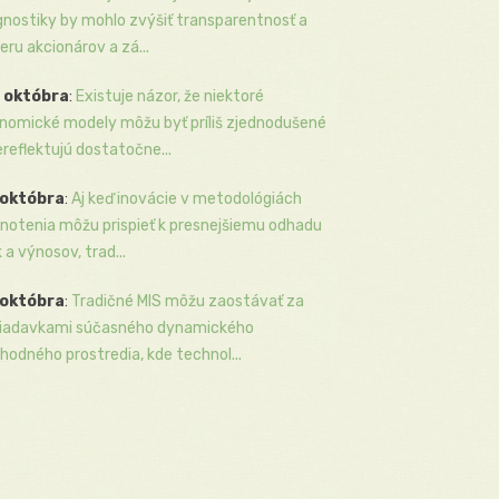
gnostiky by mohlo zvýšiť transparentnosť a
eru akcionárov a zá...
 októbra
:
Existuje názor, že niektoré
nomické modely môžu byť príliš zjednodušené
ereflektujú dostatočne...
 októbra
:
Aj keď inovácie v metodológiách
notenia môžu prispieť k presnejšiemu odhadu
k a výnosov, trad...
 októbra
:
Tradičné MIS môžu zaostávať za
iadavkami súčasného dynamického
hodného prostredia, kde technol...