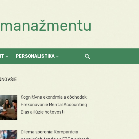
a manažmentu
NT
PERSONALISTIKA
JNOVŠIE
Kognitívna ekonómia a dôchodok:
Prekonávanie Mental Accounting
Bias a ilúzie hotovosti
Dilema sporenia: Komparácia