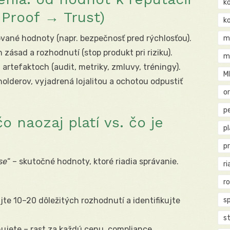
k
Proof → Trust)
k
ované hodnoty (napr. bezpečnosť pred rýchlosťou).
m
zásad a rozhodnutí (stop produkt pri riziku).
m
 artefaktoch (audit, metriky, zmluvy, tréningy).
M
lderov, vyjadrená lojalitou a ochotou odpustiť
o
pe
o naozaj platí vs. čo je
p
p
se
“ – skutočné hodnoty, ktoré riadia správanie.
ri
r
te 10–20 dôležitých rozhodnutí a identifikujte
s
st
ujete – rast za každú cenu, compliance,