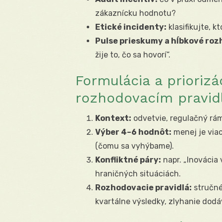
zákaznícku hodnotu?
Etické incidenty:
klasifikujte, k
Pulse prieskumy a hĺbkové roz
žije to, čo sa hovorí“.
Formulácia a priorizá
rozhodovacím pravi
Kontext:
odvetvie, regulačný ráme
Výber 4–6 hodnôt:
menej je via
(čomu sa vyhýbame).
Konfliktné páry:
napr. „Inovácia
hraničných situáciách.
Rozhodovacie pravidlá:
stručné 
kvartálne výsledky, zlyhanie dodá