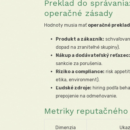
Preklad do správania
operačné zásady
Hodnoty musia mať
operačné prekla
Produkt a zákazník:
schvaľovani
dopad na zraniteľné skupiny).
Nákup a dodávateľský reťazec
sankcie za porušenia.
Riziko a compliance:
risk appetit
etika, environment).
Ľudské zdroje:
hiring podľa beha
prepojenie na odmeňovanie.
Metriky reputačného 
Dimenzia
Ukaz