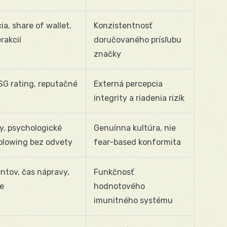
a, share of wallet,
Konzistentnosť
rakcií
doručovaného prísľubu
značky
ESG rating, reputačné
Externá percepcia
integrity a riadenia rizík
, psychologické
Genuínna kultúra, nie
eblowing bez odvety
fear-based konformita
entov, čas nápravy,
Funkčnosť
te
hodnotového
imunitného systému