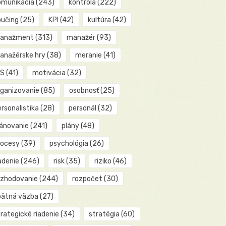
omunikácia
(243)
kontrola
(222)
oučing
(25)
KPI
(42)
kultúra
(42)
anažment
(313)
manažér
(93)
anažérske hry
(38)
meranie
(41)
IS
(41)
motivácia
(32)
rganizovanie
(85)
osobnosť
(25)
rsonalistika
(28)
personál
(32)
lánovanie
(241)
plány
(48)
rocesy
(39)
psychológia
(26)
adenie
(246)
risk
(35)
riziko
(46)
ozhodovanie
(244)
rozpočet
(30)
pätná väzba
(27)
rategické riadenie
(34)
stratégia
(60)