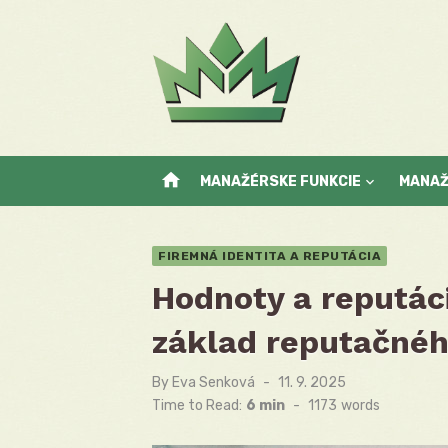
Skip
to
content
home
MANAŽÉRSKE FUNKCIE
MANA
FIREMNÁ IDENTITA A REPUTÁCIA
Hodnoty a reputác
základ reputačnéh
By
Eva Senková
Posted
11. 9. 2025
on
Time to Read:
6 min
-
1173
words