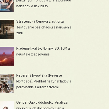
penzijných fondov a ETF z pohľadu
nákladov a flexibility
Strategická Cenová Elasticita:
Testovanie bez chaosu a narušenia
trhu
Riadenie kvality: Normy ISO, TQM a
neustále zlepšovanie
Reverzná hypotéka (Reverse
Mortgage): Prehľad rizík, nákladov a
porovnanie s alternatívami
Gender Gap v dôchodku: Analýza
príčin nižších dôchodkov žien a