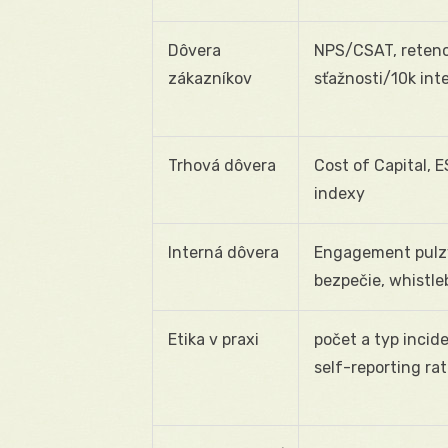
Dôvera
NPS/CSAT, retenci
zákazníkov
sťažnosti/10k inte
Trhová dôvera
Cost of Capital, 
indexy
Interná dôvera
Engagement pulzy
bezpečie, whistl
Etika v praxi
počet a typ incid
self-reporting ra