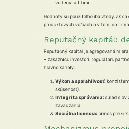
vedenia a trhmi.
Hodnoty sú použiteľné iba vtedy, ak sa
produktových voľbách a v tom, čo firm
Reputačný kapitál: de
Reputačný kapitál je agregovaná miera 
– zákazníci, investori, regulátori, part
hlavné kanály:
Výkon a spoľahlivosť:
konzistent
skúsenosť).
Integrita správania:
súlad slov 
zavádzania.
Sociálna licencia:
prínos pre širš
Mechanizmus prepoje