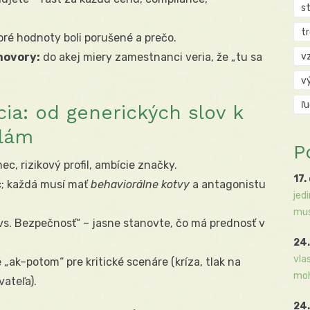
s
t
toré hodnoty boli porušené a prečo.
hovory:
do akej miery zamestnanci veria, že „tu sa
v
v
ľ
cia: od generických slov k
dlám
P
c, rizikový profil, ambície značky.
17.
c; každá musí mať
behaviorálne kotvy
a antagonistu
jed
mus
vs.
Bezpečnosť“ – jasne stanovte, čo má prednosť v
24.
vla
„ak–potom“ pre kritické scenáre (kríza, tlak na
moh
vateľa).
24.