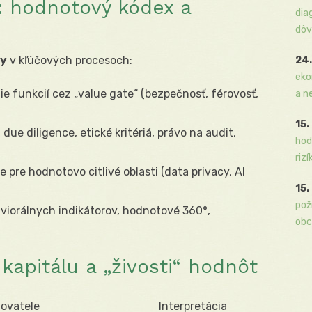
: hodnotový kódex a
dia
dôv
dy
v kľúčových procesoch:
24.
eko
e funkcií cez „value gate“ (bezpečnosť, férovosť,
a n
15.
:
due diligence, etické kritériá, právo na audit,
hod
rizí
e pre hodnotovo citlivé oblasti (data privacy, AI
15.
pož
viorálnych indikátorov, hodnotové 360°,
obc
kapitálu a „živosti“ hodnôt
ovatele
Interpretácia