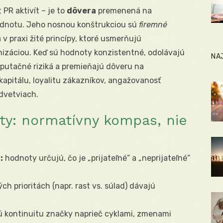
PR aktivít – je to
dôvera
premenená na
odnotu. Jeho nosnou konštrukciou sú
firemné
v praxi žité princípy, ktoré usmerňujú
nizáciou. Keď sú hodnoty konzistentné, odolávajú
NA
eputačné riziká a premieňajú dôveru na
kapitálu, loyalitu zákazníkov, angažovanosť
odvetviach.
ty: normatívny kompas, nie
:
hodnoty určujú, čo je „prijateľné“ a „neprijateľné“
ých prioritách (napr. rast vs. súlad) dávajú
 kontinuitu značky naprieč cyklami, zmenami