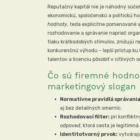
Reputačný kapitál nie je náhodný súčet 
ekonomickú, spoločenskú a politickú h
hodnoty
, teda explicitne pomenované a 
rozhodovanie a správanie naprieč orga
tlaku krátkodobých stimulov, znižujú r
konkurenčnú výhodu – lepší prístup ku 
talentov a licenciu pôsobiť v citlivých 
Čo sú firemné hodno
marketingový slogan
Normatívne pravidlá správania
aj bez detailných smerníc.
Rozhodovací filter:
pri konfliktn
odpoveď, ktorá cesta je legitimná.
Identitotvorný prvok:
vytvárajú