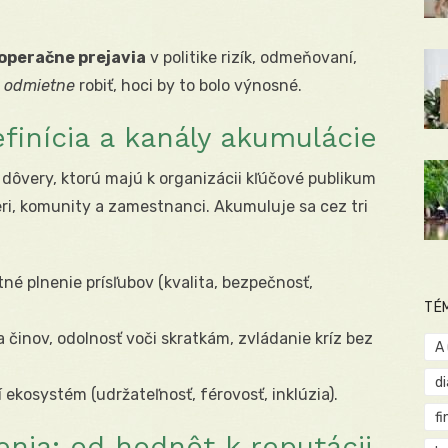
operačne prejavia
v politike rizík, odmeňovaní,
a
odmietne
robiť, hoci by to bolo výnosné.
finícia a kanály akumulácie
dôvery, ktorú majú k organizácii kľúčové publikum
neri, komunity a zamestnanci. Akumuluje sa cez tri
né plnenie prísľubov (kvalita, bezpečnosť,
TÉ
a činov, odolnosť voči skratkám, zvládanie kríz bez
A
d
í ekosystém (udržateľnosť, férovosť, inklúzia).
fi
nia: od hodnôt k reputácii