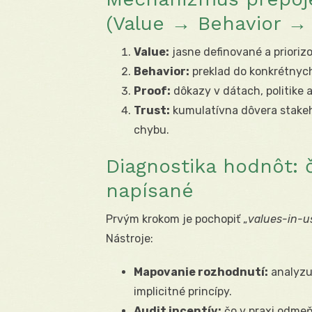
(Value → Behavior → 
Value:
jasne definované a prioriz
Behavior:
preklad do konkrétnych 
Proof:
dôkazy v dátach, politike a
Trust:
kumulatívna dôvera stakeho
chybu.
Diagnostika hodnôt: č
napísané
Prvým krokom je pochopiť „
values-in-u
Nástroje:
Mapovanie rozhodnutí:
analyzuj
implicitné princípy.
Audit incentív:
čo v praxi odmeň