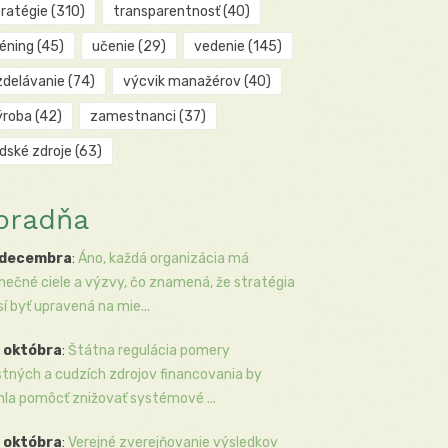
tratégie
(310)
transparentnosť
(40)
réning
(45)
učenie
(29)
vedenie
(145)
zdelávanie
(74)
výcvik manažérov
(40)
ýroba
(42)
zamestnanci
(37)
udské zdroje
(63)
oradňa
 decembra
:
Áno, každá organizácia má
inečné ciele a výzvy, čo znamená, že stratégia
í byť upravená na mie...
 októbra
:
Štátna regulácia pomery
stných a cudzích zdrojov financovania by
la pomôcť znižovať systémové ...
 októbra
:
Verejné zverejňovanie výsledkov