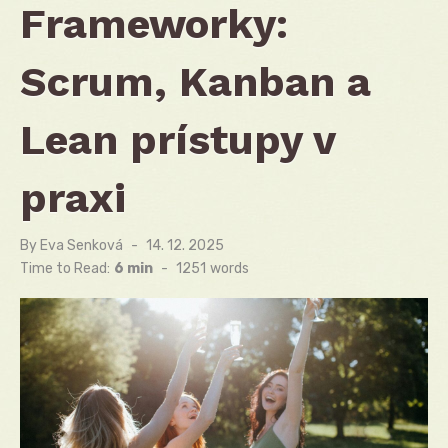
Frameworky:
Scrum, Kanban a
Lean prístupy v
praxi
By
Eva Senková
Posted
14. 12. 2025
on
Time to Read:
6 min
-
1251
words