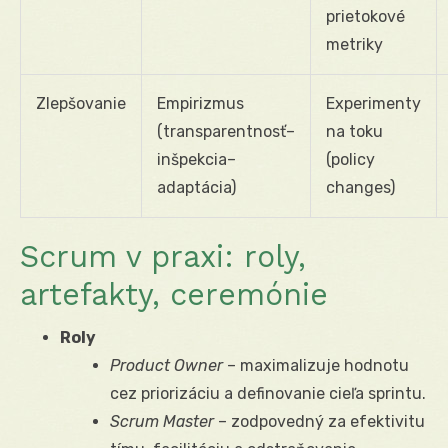
prietokové
metriky
Zlepšovanie
Empirizmus
Experimenty
(transparentnosť–
na toku
inšpekcia–
(policy
adaptácia)
changes)
Scrum v praxi: roly,
artefakty, ceremónie
Roly
Product Owner
– maximalizuje hodnotu
cez priorizáciu a definovanie cieľa sprintu.
Scrum Master
– zodpovedný za efektivitu