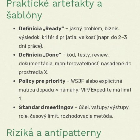
Praktické artefakty a
šablóny
Definícia „Ready“
– jasný problém, biznis
výsledok, kritériá prijatia, veľkosť (napr. do 2–3
dní práce).
Definícia „Done“
– kód, testy, review,
dokumentácia, monitorovateľnosť, nasadené do
prostredia X.
Policy pre priority
– WSJF alebo explicitná
matica dopadu × námahy; VIP/Expedite má limit
1.
Štandard meetingov
– účel, vstupy/výstupy,
role, časový limit, rozhodovacia metóda.
Riziká a antipatterny