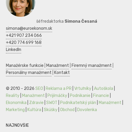
šéfredaktorka
Simona Česaná
simona@euroekonom.sk
+421 907 234 066
+420 774 699 168
LinkedIn
Manažérske funkcie
|
Manažment
|
Firemný manažment
|
Personálny manažment
|
Kontakt
© 2010 - 2026
SEO
|
Reklama a PR
|
Vrtuľníky
|
Autoškola
|
Reality
|
Manažment
|
Prijímáčky
|
Podnikanie
|
Financie
|
Ekonomika
|
Zdravie
|
SWOT
|
Podnikateľský plán
|
Manažment
|
Marketing
|
Kultúra
|
Skúšky
|
Obchod
|
Dovolenka
NAJNOVŠIE