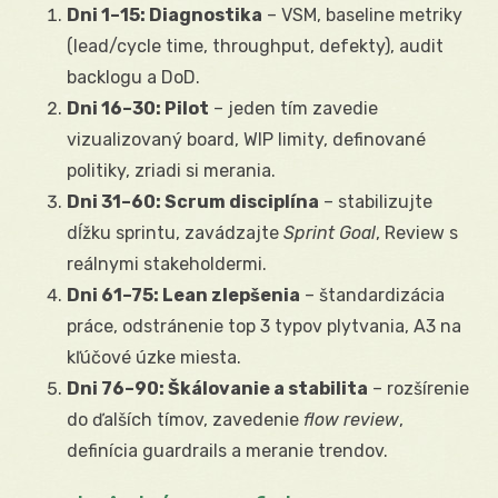
Dni 1–15: Diagnostika
– VSM, baseline metriky
(lead/cycle time, throughput, defekty), audit
backlogu a DoD.
Dni 16–30: Pilot
– jeden tím zavedie
vizualizovaný board, WIP limity, definované
politiky, zriadi si merania.
Dni 31–60: Scrum disciplína
– stabilizujte
dĺžku sprintu, zavádzajte
Sprint Goal
, Review s
reálnymi stakeholdermi.
Dni 61–75: Lean zlepšenia
– štandardizácia
práce, odstránenie top 3 typov plytvania, A3 na
kľúčové úzke miesta.
Dni 76–90: Škálovanie a stabilita
– rozšírenie
do ďalších tímov, zavedenie
flow review
,
definícia guardrails a meranie trendov.