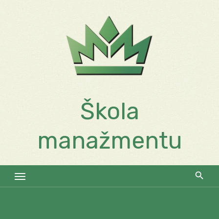
Skip
to
content
Škola
manažmentu