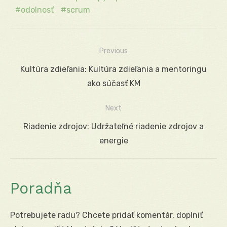
odolnosť
scrum
Previous
Navigácia
Previous
Kultúra zdieľania: Kultúra zdieľania a mentoringu
v
post:
ako súčasť KM
článku
Next
Next
Riadenie zdrojov: Udržateľné riadenie zdrojov a
post:
energie
Poradňa
Potrebujete radu? Chcete pridať komentár, doplniť