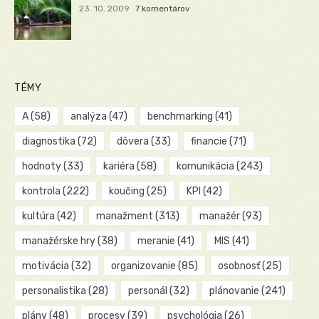
23. 10. 2009
7 komentárov
TÉMY
A
(58)
analýza
(47)
benchmarking
(41)
diagnostika
(72)
dôvera
(33)
financie
(71)
hodnoty
(33)
kariéra
(58)
komunikácia
(243)
kontrola
(222)
koučing
(25)
KPI
(42)
kultúra
(42)
manažment
(313)
manažér
(93)
manažérske hry
(38)
meranie
(41)
MIS
(41)
motivácia
(32)
organizovanie
(85)
osobnosť
(25)
personalistika
(28)
personál
(32)
plánovanie
(241)
plány
(48)
procesy
(39)
psychológia
(26)