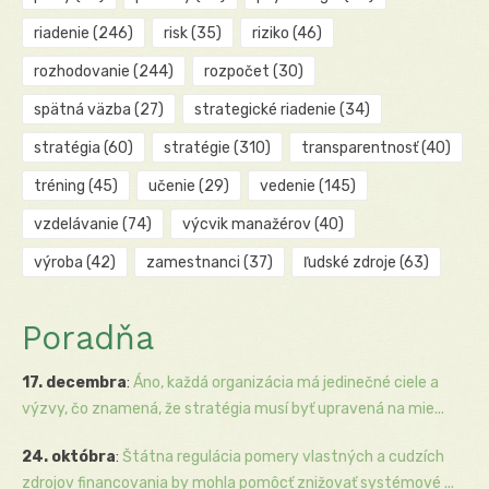
riadenie
(246)
risk
(35)
riziko
(46)
rozhodovanie
(244)
rozpočet
(30)
spätná väzba
(27)
strategické riadenie
(34)
stratégia
(60)
stratégie
(310)
transparentnosť
(40)
tréning
(45)
učenie
(29)
vedenie
(145)
vzdelávanie
(74)
výcvik manažérov
(40)
výroba
(42)
zamestnanci
(37)
ľudské zdroje
(63)
Poradňa
17. decembra
:
Áno, každá organizácia má jedinečné ciele a
výzvy, čo znamená, že stratégia musí byť upravená na mie...
24. októbra
:
Štátna regulácia pomery vlastných a cudzích
zdrojov financovania by mohla pomôcť znižovať systémové ...