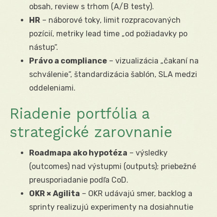
obsah, review s trhom (A/B testy).
HR
– náborové toky, limit rozpracovaných
pozícií, metriky lead time „od požiadavky po
nástup“.
Právo a compliance
– vizualizácia „čakaní na
schválenie“, štandardizácia šablón, SLA medzi
oddeleniami.
Riadenie portfólia a
strategické zarovnanie
Roadmapa ako hypotéza
– výsledky
(outcomes) nad výstupmi (outputs); priebežné
preusporiadanie podľa CoD.
OKR × Agilita
– OKR udávajú smer, backlog a
sprinty realizujú experimenty na dosiahnutie