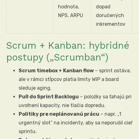
hodnota,
dopad
NPS, ARPU
doručených
inkrementov
Scrum + Kanban: hybridné
postupy („Scrumban“)
Scrum timebox + Kanban flow
– sprint ostáva,
ale v rámci stĺpcov platia limity WIP a board
sleduje aging.
Pull do Sprint Backlogu
– položky sa ťahajú pri
uvoľnení kapacity, nie tlačia dopredu.
Politiky pre neplánovanú prácu
– napr. „1
urgentný slot“ na incidenty, aby sa neporušil cieľ
sprintu.