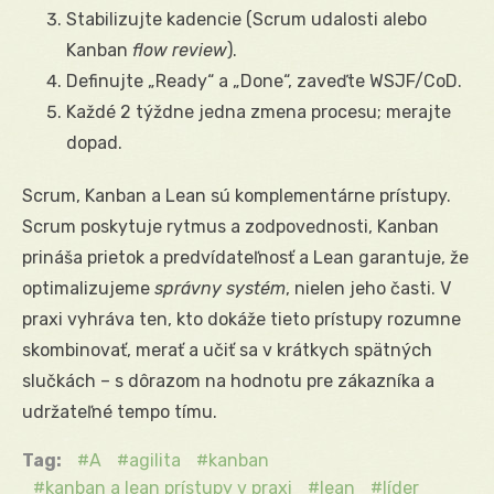
Stabilizujte kadencie (Scrum udalosti alebo
Kanban
flow review
).
Definujte „Ready“ a „Done“, zaveďte WSJF/CoD.
Každé 2 týždne jedna zmena procesu; merajte
dopad.
Scrum, Kanban a Lean sú komplementárne prístupy.
Scrum poskytuje rytmus a zodpovednosti, Kanban
prináša prietok a predvídateľnosť a Lean garantuje, že
optimalizujeme
správny systém
, nielen jeho časti. V
praxi vyhráva ten, kto dokáže tieto prístupy rozumne
skombinovať, merať a učiť sa v krátkych spätných
slučkách – s dôrazom na hodnotu pre zákazníka a
udržateľné tempo tímu.
Tag:
A
agilita
kanban
kanban a lean prístupy v praxi
lean
líder