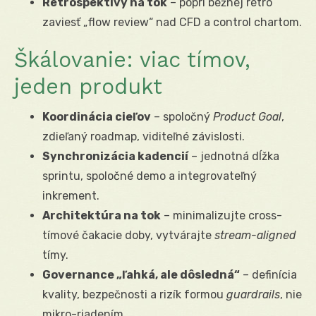
Retrospektívy na tok
– popri bežnej retro
zaviesť „flow review“ nad CFD a control chartom.
Škálovanie: viac tímov,
jeden produkt
Koordinácia cieľov
– spoločný
Product Goal
,
zdieľaný roadmap, viditeľné závislosti.
Synchronizácia kadencií
– jednotná dĺžka
sprintu, spoločné demo a integrovateľný
inkrement.
Architektúra na tok
– minimalizujte cross-
tímové čakacie doby, vytvárajte
stream-aligned
tímy.
Governance „ľahká, ale dôsledná“
– definícia
kvality, bezpečnosti a rizík formou
guardrails
, nie
mikro-riadením.