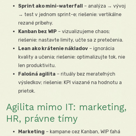
Sprint ako mini-waterfall
– analýza → vývoj
→ test v jednom sprint-e; riešenie: vertikálne
rezané príbehy.
Kanban bez WIP
– vizualizujeme chaos;
riešenie: nastavte limity, učte sa z pretečenia.
Lean ako krátenie nákladov
– ignorácia
kvality a učenia; riešenie: optimalizujte tok, nie
len produktivitu.
Falošná agilita
– rituály bez merateľných
výsledkov; riešenie: KPI viazané na hodnotu a
prietok.
Agilita mimo IT: marketing,
HR, právne tímy
Marketing
– kampane cez Kanban, WIP ťahá