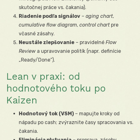
skutočnej práce vs. čakania).
Riadenie podľa signálov
–
aging chart
,
cumulative flow diagram
,
control chart
pre
včasné zásahy.
Neustále zlepšovanie
– pravidelné
Flow
Review
a upravovanie politík (napr. definície
„Ready/Done“).
Lean v praxi: od
hodnotového toku po
Kaizen
Hodnotový tok (VSM)
– mapujte kroky od
nápadu po cash; zvýraznite časy spracovania vs.
čakania.
Eliminácia plytvania
– preprava, zásoby,