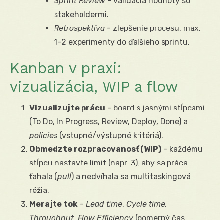
Sprint Review
– validácia hodnoty so
stakeholdermi.
Retrospektíva
– zlepšenie procesu, max.
1–2 experimenty do ďalšieho sprintu.
Kanban v praxi:
vizualizácia, WIP a flow
Vizualizujte prácu
– board s jasnými stĺpcami
(To Do, In Progress, Review, Deploy, Done) a
policies
(vstupné/výstupné kritériá).
Obmedzte rozpracovanosť (WIP)
– každému
stĺpcu nastavte limit (napr. 3), aby sa práca
ťahala (
pull
) a nedvíhala sa multitaskingová
réžia.
Merajte tok
–
Lead time
,
Cycle time
,
Throughput
,
Flow Efficiency
(pomerný čas