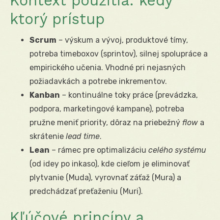
Kontext použitia: kedy
ktorý prístup
Scrum
– výskum a vývoj, produktové tímy,
potreba timeboxov (sprintov), silnej spolupráce a
empirického učenia. Vhodné pri nejasných
požiadavkách a potrebe inkrementov.
Kanban
– kontinuálne toky práce (prevádzka,
podpora, marketingové kampane), potreba
pružne meniť priority, dôraz na priebežný
flow
a
skrátenie
lead time
.
Lean
– rámec pre optimalizáciu
celého systému
(od idey po inkaso), kde cieľom je eliminovať
plytvanie (Muda), vyrovnať záťaž (Mura) a
predchádzať preťaženiu (Muri).
Kľúčové princípy a