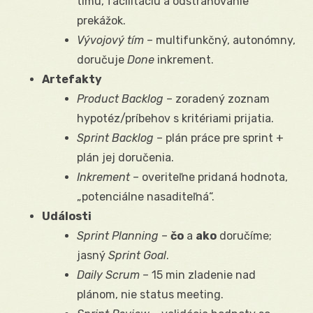
tímu, facilitáciu a odstraňovanie
prekážok.
Vývojový tím
– multifunkčný, autonómny,
doručuje
Done
inkrement.
Artefakty
Product Backlog
– zoradený zoznam
hypotéz/príbehov s kritériami prijatia.
Sprint Backlog
– plán práce pre sprint +
plán jej doručenia.
Inkrement
– overiteľne pridaná hodnota,
„potenciálne nasaditeľná“.
Události
Sprint Planning
–
čo
a
ako
doručíme;
jasný
Sprint Goal
.
Daily Scrum
– 15 min zladenie nad
plánom, nie status meeting.