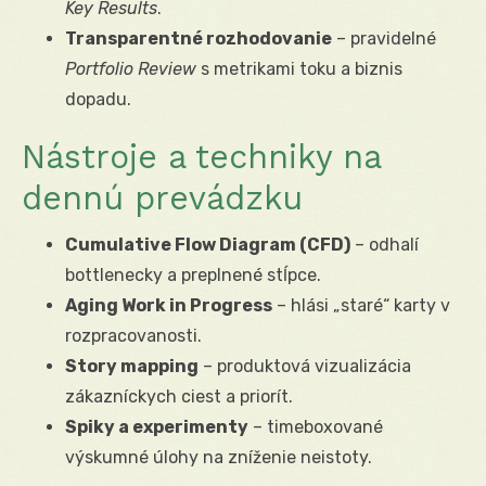
Key Results
.
Transparentné rozhodovanie
– pravidelné
Portfolio Review
s metrikami toku a biznis
dopadu.
Nástroje a techniky na
dennú prevádzku
Cumulative Flow Diagram (CFD)
– odhalí
bottlenecky a preplnené stĺpce.
Aging Work in Progress
– hlási „staré“ karty v
rozpracovanosti.
Story mapping
– produktová vizualizácia
zákazníckych ciest a priorít.
Spiky a experimenty
– timeboxované
výskumné úlohy na zníženie neistoty.