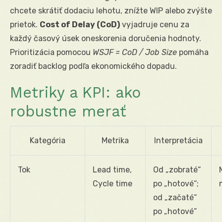
chcete skrátiť dodaciu lehotu, znížte WIP alebo zvýšte
prietok.
Cost of Delay (CoD)
vyjadruje cenu za
každý časový úsek oneskorenia doručenia hodnoty.
Prioritizácia pomocou
WSJF = CoD / Job Size
pomáha
zoradiť backlog podľa ekonomického dopadu.
Metriky a KPI: ako
robustne merať
Kategória
Metrika
Interpretácia
Tok
Lead time,
Od „zobraté“
Cycle time
po „hotové“;
od „začaté“
po „hotové“