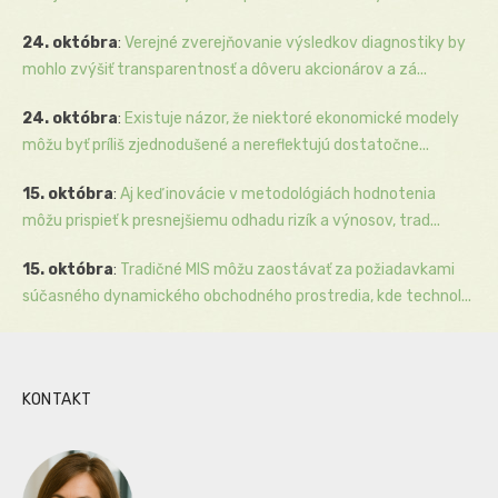
24. októbra
:
Verejné zverejňovanie výsledkov diagnostiky by
mohlo zvýšiť transparentnosť a dôveru akcionárov a zá...
24. októbra
:
Existuje názor, že niektoré ekonomické modely
môžu byť príliš zjednodušené a nereflektujú dostatočne...
15. októbra
:
Aj keď inovácie v metodológiách hodnotenia
môžu prispieť k presnejšiemu odhadu rizík a výnosov, trad...
15. októbra
:
Tradičné MIS môžu zaostávať za požiadavkami
súčasného dynamického obchodného prostredia, kde technol...
KONTAKT