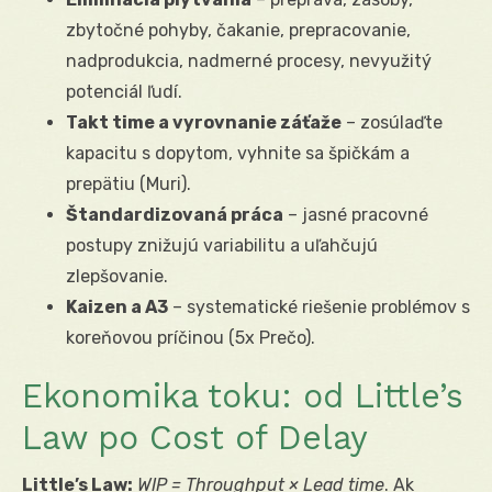
zbytočné pohyby, čakanie, prepracovanie,
nadprodukcia, nadmerné procesy, nevyužitý
potenciál ľudí.
Takt time a vyrovnanie záťaže
– zosúlaďte
kapacitu s dopytom, vyhnite sa špičkám a
prepätiu (Muri).
Štandardizovaná práca
– jasné pracovné
postupy znižujú variabilitu a uľahčujú
zlepšovanie.
Kaizen a A3
– systematické riešenie problémov s
koreňovou príčinou (5x Prečo).
Ekonomika toku: od Little’s
Law po Cost of Delay
Little’s Law:
WIP = Throughput × Lead time
. Ak