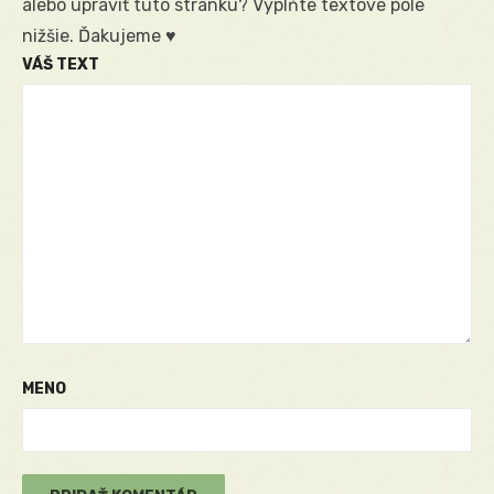
alebo upraviť túto stránku? Vyplňte textové pole
nižšie. Ďakujeme ♥
VÁŠ TEXT
MENO