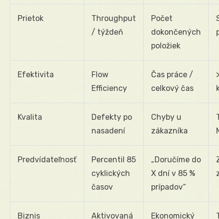
Prietok
Throughput
Počet
/ týždeň
dokončených
položiek
Efektivita
Flow
Čas práce /
Efficiency
celkový čas
Kvalita
Defekty po
Chyby u
nasadení
zákazníka
Predvídateľnosť
Percentil 85
„Doručíme do
cyklických
X dní v 85 %
časov
prípadov“
Biznis
Aktivovaná
Ekonomický