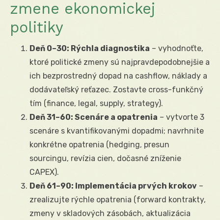
zmene ekonomickej
politiky
Deň 0–30: Rýchla diagnostika
– vyhodnoťte,
ktoré politické zmeny sú najpravdepodobnejšie a
ich bezprostredný dopad na cashflow, náklady a
dodávateľský reťazec. Zostavte cross-funkčný
tím (finance, legal, supply, strategy).
Deň 31–60: Scenáre a opatrenia
– vytvorte 3
scenáre s kvantifikovanými dopadmi; navrhnite
konkrétne opatrenia (hedging, presun
sourcingu, revízia cien, dočasné zníženie
CAPEX).
Deň 61–90: Implementácia prvých krokov
–
zrealizujte rýchle opatrenia (forward kontrakty,
zmeny v skladových zásobách, aktualizácia