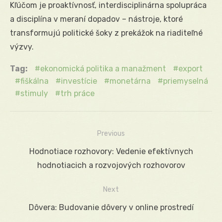
Kľúčom je proaktívnosť, interdisciplinárna spolupráca
a disciplína v meraní dopadov – nástroje, ktoré
transformujú politické šoky z prekážok na riaditeľné
výzvy.
Tag:
ekonomická politika a manažment
export
fiškálna
investície
monetárna
priemyselná
stimuly
trh práce
Previous
Navigácia
Previous
Hodnotiace rozhovory: Vedenie efektívnych
v
post:
hodnotiacich a rozvojových rozhovorov
článku
Next
Next
Dôvera: Budovanie dôvery v online prostredí
post: