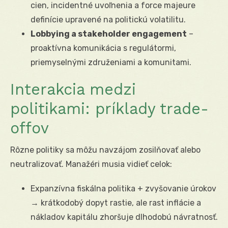
cien, incidentné uvoľnenia a force majeure
definície upravené na politickú volatilitu.
Lobbying a stakeholder engagement
–
proaktívna komunikácia s regulátormi,
priemyselnými združeniami a komunitami.
Interakcia medzi
politikami: príklady trade-
offov
Rôzne politiky sa môžu navzájom zosilňovať alebo
neutralizovať. Manažéri musia vidieť celok:
Expanzívna fiskálna politika + zvyšovanie úrokov
→ krátkodobý dopyt rastie, ale rast inflácie a
nákladov kapitálu zhoršuje dlhodobú návratnosť.