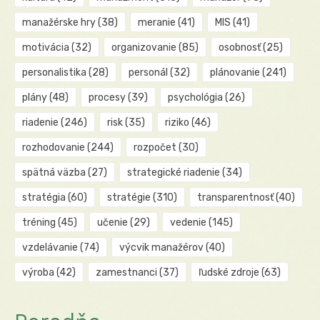
manažérske hry
(38)
meranie
(41)
MIS
(41)
motivácia
(32)
organizovanie
(85)
osobnosť
(25)
personalistika
(28)
personál
(32)
plánovanie
(241)
plány
(48)
procesy
(39)
psychológia
(26)
riadenie
(246)
risk
(35)
riziko
(46)
rozhodovanie
(244)
rozpočet
(30)
spätná väzba
(27)
strategické riadenie
(34)
stratégia
(60)
stratégie
(310)
transparentnosť
(40)
tréning
(45)
učenie
(29)
vedenie
(145)
vzdelávanie
(74)
výcvik manažérov
(40)
výroba
(42)
zamestnanci
(37)
ľudské zdroje
(63)