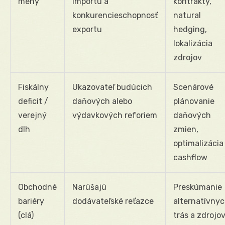
meny
importu a
kontrakty,
konkurencieschopnosť
natural
exportu
hedging,
lokalizácia
zdrojov
Fiskálny
Ukazovateľ budúcich
Scenárové
deficit /
daňových alebo
plánovanie
verejný
výdavkových reforiem
daňových
dlh
zmien,
optimalizácia
cashflow
Obchodné
Narúšajú
Preskúmanie
bariéry
dodávateľské reťazce
alternatívny
(clá)
trás a zdrojov