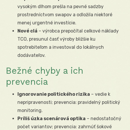
vysokým dlhom prešla na pevné sadzby
prostredníctvom swapov a odložila niektoré
menej urgentné investície.
Nové clá
– výrobca prepočítal celkové náklady
TCO, presunul časť výroby bližšie ku
spotrebiteľom a investoval do lokálnych
dodávateľov.
Bežné chyby a ich
prevencia
Ignorovanie politického rizika
– vedie k
nepripravenosti; prevencia: pravidelný politický
monitoring.
Príliš úzka scenárová optika
– nedostatočný
počet variantov; prevencia: zahrnúť šokové