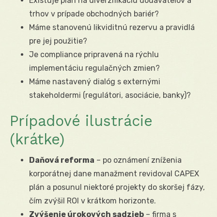
Existuje plán na diverzifikáciu dodávateľov a
trhov v prípade obchodných bariér?
Máme stanovenú likviditnú rezervu a pravidlá
pre jej použitie?
Je compliance pripravená na rýchlu
implementáciu regulačných zmien?
Máme nastavený dialóg s externými
stakeholdermi (regulátori, asociácie, banky)?
Prípadové ilustrácie
(krátke)
Daňová reforma
– po oznámení zníženia
korporátnej dane manažment revidoval CAPEX
plán a posunul niektoré projekty do skoršej fázy,
čím zvýšil ROI v krátkom horizonte.
Zvýšenie úrokových sadzieb
– firma s