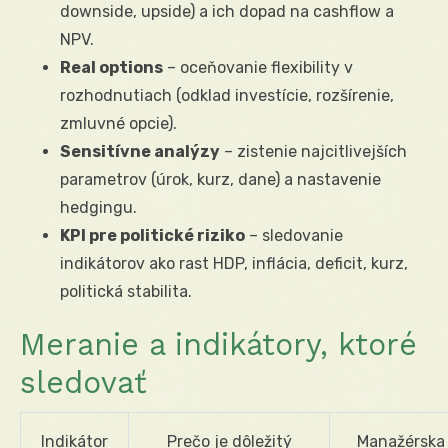
downside, upside) a ich dopad na cashflow a
NPV.
Real options
– oceňovanie flexibility v
rozhodnutiach (odklad investície, rozšírenie,
zmluvné opcie).
Sensitívne analýzy
– zistenie najcitlivejších
parametrov (úrok, kurz, dane) a nastavenie
hedgingu.
KPI pre politické riziko
– sledovanie
indikátorov ako rast HDP, inflácia, deficit, kurz,
politická stabilita.
Meranie a indikátory, ktoré
sledovať
Indikátor
Prečo je dôležitý
Manažérska