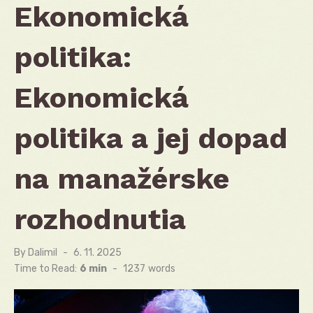
Ekonomická
politika:
Ekonomická
politika a jej dopad
na manažérske
rozhodnutia
By
Dalimil
Posted
6. 11. 2025
on
Time to Read:
6 min
-
1237
words