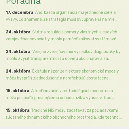
Poradňa
17. decembra
:
Áno, každá organizácia má jedinečné ciele a
výzvy, čo znamená, že stratégia musí byť upravená na mie...
24. októbra
:
Štátna regulácia pomery vlastných a cudzích
zdrojov financovania by mohla pomôcť znižovať systémové ...
24. októbra
:
Verejné zverejňovanie výsledkov diagnostiky by
mohlo zvýšiť transparentnosť a dôveru akcionárov a zá...
24. októbra
:
Existuje názor, že niektoré ekonomické modely
môžu byť príliš zjednodušené a nereflektujú dostatočne...
15. októbra
:
Aj keď inovácie v metodológiách hodnotenia
môžu prispieť k presnejšiemu odhadu rizík a výnosov, trad...
15. októbra
:
Tradičné MIS môžu zaostávať za požiadavkami
súčasného dynamického obchodného prostredia, kde technol...