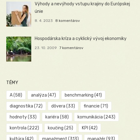
Výhody a nevýhody vstupu krajiny do Európskej
únie
8. 4. 2023
8 komentárov
Hospodárska kríza a cyklický vývoj ekonomiky
23. 10. 2009
7 komentárov
TÉMY
A
(58)
analýza
(47)
benchmarking
(41)
diagnostika
(72)
dôvera
(33)
financie
(71)
hodnoty
(33)
kariéra
(58)
komunikácia
(243)
kontrola
(222)
koučing
(25)
KPI
(42)
kultúra
(42)
manažment
(313)
manažér
(93)