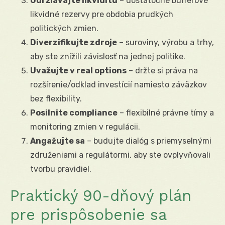
Udržiavajte likviditu
– dostatočné bufferové
likvidné rezervy pre obdobia prudkých
politických zmien.
Diverzifikujte zdroje
– suroviny, výrobu a trhy,
aby ste znížili závislosť na jednej politike.
Uvažujte v real options
– držte si práva na
rozšírenie/odklad investícií namiesto záväzkov
bez flexibility.
Posilnite compliance
– flexibilné právne tímy a
monitoring zmien v regulácii.
Angažujte sa
– budujte dialóg s priemyselnými
združeniami a regulátormi, aby ste ovplyvňovali
tvorbu pravidiel.
Praktický 90-dňový plán
pre prispôsobenie sa