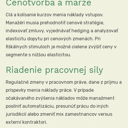
Cenotvorba a marže
Clá a kolísanie kurzov menia náklady vstupov.
Manažéri musia prehodnotiť cenové stratégie,
indexovať zmluvy, vyjednávať hedging a analyzovať
elasticitu dopytu pri cenových zmenách. Pri
fiškálnych stimuloch je možné cielene zvýšiť ceny v
segmente s nižšou elasticitou.
Riadenie pracovnej sily
Regulačné zmeny v pracovnom práve, dane z príjmu a
príspevky menia náklady práce. V prípade
očakávaného zvýšenia nákladov môže manažment
posilniť automatizáciu, presunúť prácu do iných
jurisdikcií alebo zmeniť mix zamestnancov versus
externí kontraktori.