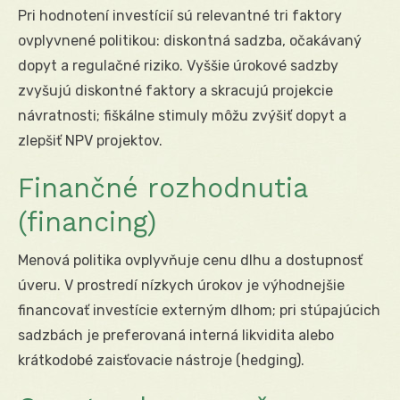
Pri hodnotení investícií sú relevantné tri faktory
ovplyvnené politikou: diskontná sadzba, očakávaný
dopyt a regulačné riziko. Vyššie úrokové sadzby
zvyšujú diskontné faktory a skracujú projekcie
návratnosti; fiškálne stimuly môžu zvýšiť dopyt a
zlepšiť NPV projektov.
Finančné rozhodnutia
(financing)
Menová politika ovplyvňuje cenu dlhu a dostupnosť
úveru. V prostredí nízkych úrokov je výhodnejšie
financovať investície externým dlhom; pri stúpajúcich
sadzbách je preferovaná interná likvidita alebo
krátkodobé zaisťovacie nástroje (hedging).