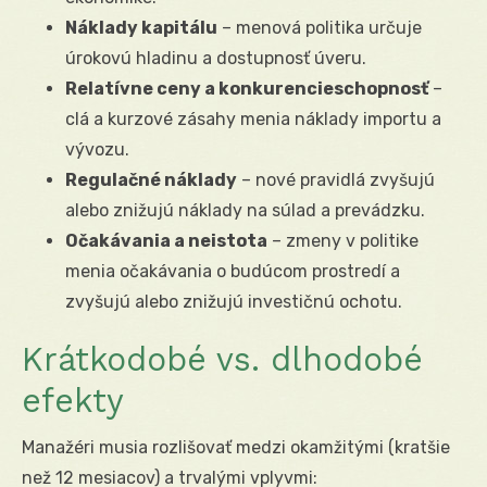
Náklady kapitálu
– menová politika určuje
úrokovú hladinu a dostupnosť úveru.
Relatívne ceny a konkurencieschopnosť
–
clá a kurzové zásahy menia náklady importu a
vývozu.
Regulačné náklady
– nové pravidlá zvyšujú
alebo znižujú náklady na súlad a prevádzku.
Očakávania a neistota
– zmeny v politike
menia očakávania o budúcom prostredí a
zvyšujú alebo znižujú investičnú ochotu.
Krátkodobé vs. dlhodobé
efekty
Manažéri musia rozlišovať medzi okamžitými (kratšie
než 12 mesiacov) a trvalými vplyvmi: