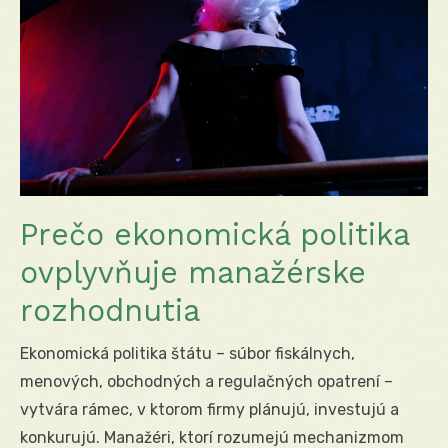
Prečo ekonomická politika
ovplyvňuje manažérske
rozhodnutia
Ekonomická politika štátu – súbor fiskálnych,
menových, obchodných a regulačných opatrení –
vytvára rámec, v ktorom firmy plánujú, investujú a
konkurujú. Manažéri, ktorí rozumejú mechanizmom