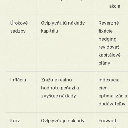
akcia
Úrokové
Ovlplyvňujú náklady
Reverzné
sadzby
kapitálu
fixácie,
hedging,
revidovať
kapitálové
plány
Inflácia
Znižuje reálnu
Indexácia
hodnotu peňazí a
cien,
zvyšuje náklady
optimalizácia
dodávateľov
Kurz
Ovlplyvňuje náklady
Forward