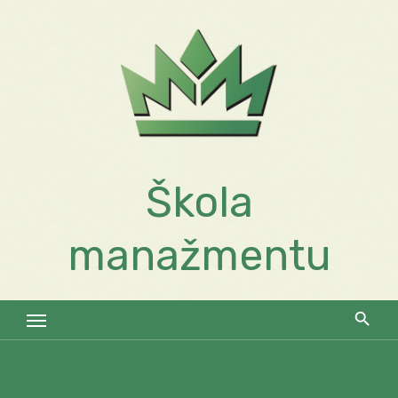
Skip
to
content
Škola
manažmentu