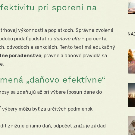
fektivitu pri sporení na
i trhovej výkonnosti a poplatkoch. Správne zvolená
NA
hodobo pridať podstatnú
daňovú alfu
– percentá,
ch, odvodoch a sankciách. Tento text má edukačný
álne poradenstvo
; právne a daňové pravidlá sa
e.
mená „daňovo efektívne“
nosy sa zdaňujú až pri výbere (posun dane do
/ výbery môžu byť za určitých podmienok
dit znižuje priamo daň, odpočet znižuje základ