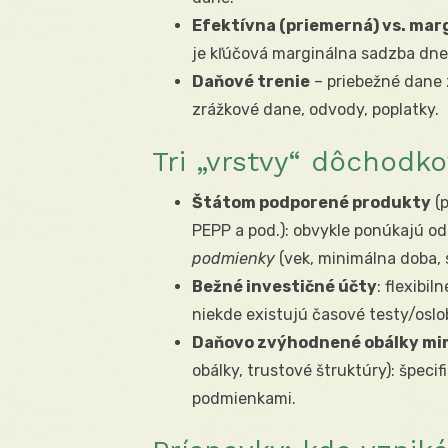
Efektívna (priemerná) vs. mar
je kľúčová marginálna sadzba dne
Daňové trenie
– priebežné dane 
zrážkové dane, odvody, poplatky.
Tri „vrstvy“ dôchodk
Štátom podporené produkty
(p
PEPP a pod.): obvykle ponúkajú o
podmienky
(vek, minimálna doba, 
Bežné investičné účty
: flexibi
niekde existujú časové testy/oslo
Daňovo zvýhodnené obálky m
obálky, trustové štruktúry): špeci
podmienkami.