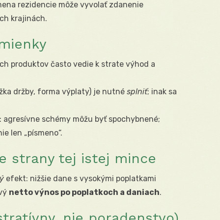
mena rezidencie môže vyvolať zdanenie
ch krajinách.
dmienky
h produktov často vedie k strate výhod a
ĺžka držby, forma výplaty) je nutné
splniť
; inak sa
: agresívne schémy môžu byť spochybnené;
ie len „písmeno“.
e strany tej istej mince
tý
efekt: nižšie dane s vysokými poplatkami
ový
netto výnos po poplatkoch a daniach
.
stratívny, nie poradenstvo)