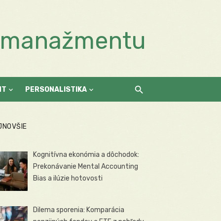
a manažmentu
NT
PERSONALISTIKA
JNOVŠIE
Kognitívna ekonómia a dôchodok:
Prekonávanie Mental Accounting
Bias a ilúzie hotovosti
Dilema sporenia: Komparácia