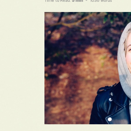
Time to Read:
5 min
-
1036
words