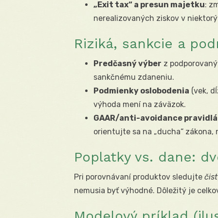
„Exit tax“ a presun majetku
: z
nerealizovaných ziskov v niektorý
Riziká, sankcie a po
Predčasný výber
z podporovanýc
sankčnému zdaneniu.
Podmienky oslobodenia
(vek, d
výhoda mení na záväzok.
GAAR/anti-avoidance pravidlá
orientujte sa na „ducha“ zákona, n
Poplatky vs. dane: dv
Pri porovnávaní produktov sledujte
čis
nemusia byť výhodné. Dôležitý je celk
Modelový príklad (ilu