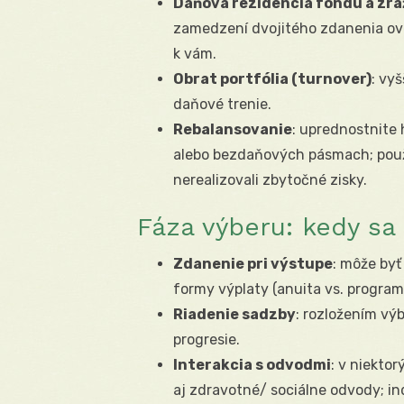
Daňová rezidencia fondu a zr
zamedzení dvojitého zdanenia ovp
k vám.
Obrat portfólia (turnover)
: vyš
daňové trenie.
Rebalansovanie
: uprednostnite
alebo bezdaňových pásmach; pou
nerealizovali zbytočné zisky.
Fáza výberu: kedy sa 
Zdanenie pri výstupe
: môže byť
formy výplaty (anuita vs. program
Riadenie sadzby
: rozložením vý
progresie.
Interakcia s odvodmi
: v niektor
aj zdravotné/ sociálne odvody; in