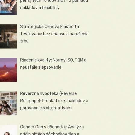
penzijných fondov a ETF z pohľadu
nákladov a flexibility
Strategická Cenová Elasticita:
Testovanie bez chaosu a narušenia
trhu
Riadenie kvality: Normy ISO, TQM a
neustále zlepšovanie
Reverzná hypotéka (Reverse
Mortgage): Prehľad rizík, nákladov a
porovnanie s alternatívami
Gender Gap v dôchodku: Analýza
príčin nižších dôchodkov žien a