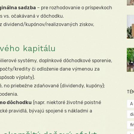
ginálna sadzba
– pre rozhodovanie o príspevkoch
s vs. očakávaná v dôchodku.
z dividend/kupónov/realizovaných ziskov,
ového kapitálu
ilierové systémy, doplnkové dôchodkové sporenie,
dpočty/kredity či odloženie dane výmenou za
spôsob výplaty).
lné, no priebežne zdaňované (dividendy, kupóny);
TÉ
bodenia.
imo dôchodku
(napr. niektoré životné poistné
A
fické pravidlá, bývajú spojené s nákladmi a
d
fi