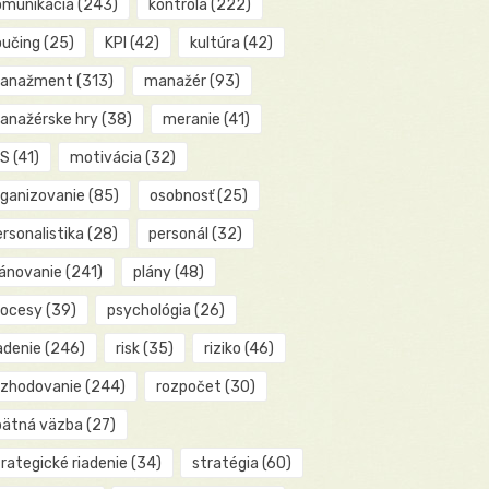
omunikácia
(243)
kontrola
(222)
oučing
(25)
KPI
(42)
kultúra
(42)
anažment
(313)
manažér
(93)
anažérske hry
(38)
meranie
(41)
IS
(41)
motivácia
(32)
rganizovanie
(85)
osobnosť
(25)
rsonalistika
(28)
personál
(32)
lánovanie
(241)
plány
(48)
rocesy
(39)
psychológia
(26)
adenie
(246)
risk
(35)
riziko
(46)
ozhodovanie
(244)
rozpočet
(30)
pätná väzba
(27)
rategické riadenie
(34)
stratégia
(60)