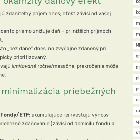
á okamžitý daňový efekt
k
k
ujú zdaniteľný príjem dnes; efekt závisí od vašej
m
cento priamo znižuje daň – pri nižších príjmoch
m
t.
M
sto „bez dane“ dnes, no zvyčajne zdanený pri
o
picky prioritizovaný.
ývajú
limitované
ročne/mesačne; prekročenie môže
pe
ie.
p
 minimalizácia priebežných
p
ri
r
e fondy/ETF
: akumulujúce reinvestujú výnosy
s
priebežné zdaňovanie (závisí od domicílu fondu a
st