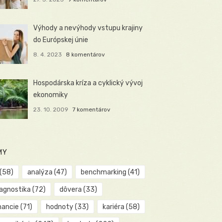
Výhody a nevýhody vstupu krajiny
do Európskej únie
8. 4. 2023
8 komentárov
Hospodárska kríza a cyklický vývoj
ekonomiky
23. 10. 2009
7 komentárov
MY
(58)
analýza
(47)
benchmarking
(41)
iagnostika
(72)
dôvera
(33)
nancie
(71)
hodnoty
(33)
kariéra
(58)