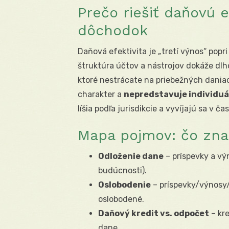
Prečo riešiť daňovú e
dôchodok
Daňová efektivita je „tretí výnos“ popr
štruktúra účtov a nástrojov dokáže dl
ktoré nestrácate na priebežných dania
charakter a
nepredstavuje individu
líšia podľa jurisdikcie a vyvíjajú sa v čas
Mapa pojmov: čo zna
Odloženie dane
– príspevky a vý
budúcnosti).
Oslobodenie
– príspevky/výnosy
oslobodené.
Daňový kredit vs. odpočet
– kre
dane.