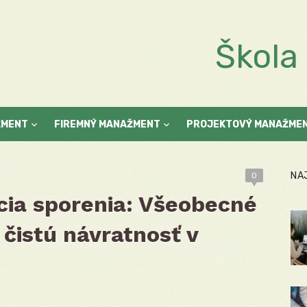
Škol
ŽMENT
FIREMNÝ MANAŽMENT
PROJEKTOVÝ MANAŽME
NA
0
cia sporenia: Všeobecné
 čistú návratnosť v