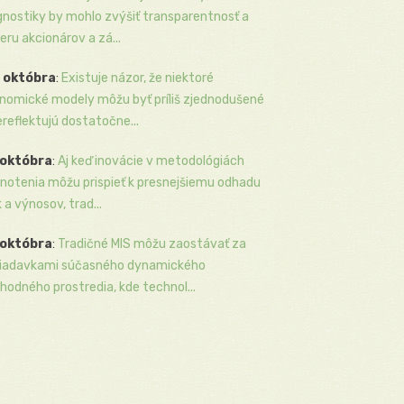
gnostiky by mohlo zvýšiť transparentnosť a
eru akcionárov a zá...
 októbra
:
Existuje názor, že niektoré
nomické modely môžu byť príliš zjednodušené
ereflektujú dostatočne...
 októbra
:
Aj keď inovácie v metodológiách
notenia môžu prispieť k presnejšiemu odhadu
k a výnosov, trad...
 októbra
:
Tradičné MIS môžu zaostávať za
iadavkami súčasného dynamického
hodného prostredia, kde technol...