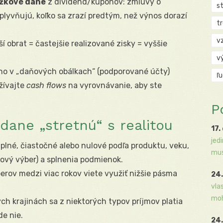
ážkové dane
z dividend/kupónov: zmluvy o
s
lyvňujú, koľko sa zrazí predtým, než výnos dorazí
t
v
ší obrat = častejšie realizované zisky = vyššie
v
 ho v „daňových obálkach“ (podporované účty)
ľ
žívajte
cash flows
na vyrovnávanie, aby ste
P
dane „stretnú“ s realitou
17.
jed
 plné, čiastočné alebo nulové podľa produktu, veku,
mus
ový výber) a splnenia podmienok.
berov medzi viac rokov viete využiť nižšie pásma
24.
vla
moh
ých krajinách sa z niektorých typov príjmov platia
de nie.
24.