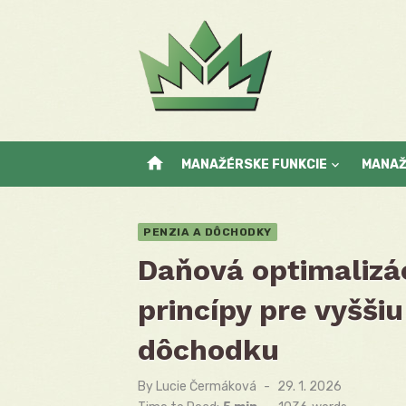
Skip
to
content
home
MANAŽÉRSKE FUNKCIE
MANA
PENZIA A DÔCHODKY
Daňová optimalizá
princípy pre vyššiu
dôchodku
By
Lucie Čermáková
Posted
29. 1. 2026
on