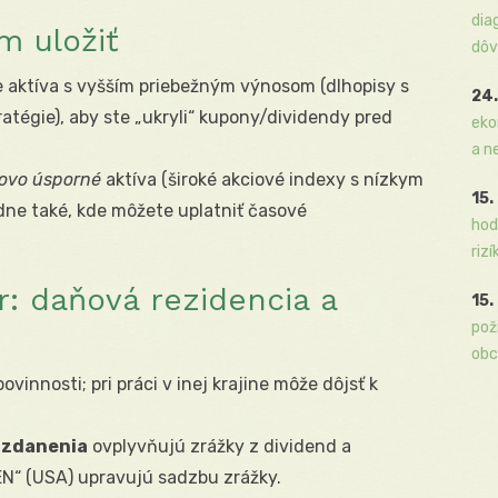
dia
m uložiť
dôv
te aktíva s vyšším priebežným výnosom (dlhopisy s
24.
atégie), aby ste „ukryli“ kupony/dividendy pred
eko
a n
ovo úsporné
aktíva (široké akciové indexy s nízkym
15.
dne také, kde môžete uplatniť časové
hod
rizí
: daňová rezidencia a
15.
pož
obc
ovinnosti; pri práci v inej krajine môže dôjsť k
 zdanenia
ovplyvňujú zrážky z dividend a
“ (USA) upravujú sadzbu zrážky.