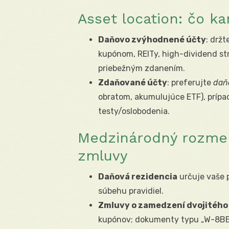
Asset location: čo ka
Daňovo zvýhodnené účty
: drž
kupónom, REITy, high-dividend str
priebežným zdanením.
Zdaňované účty
: preferujte
daň
obratom, akumulujúce ETF), prípa
testy/oslobodenia.
Medzinárodný rozmer
zmluvy
Daňová rezidencia
určuje vaše p
súbehu pravidiel.
Zmluvy o zamedzení dvojitého
kupónov; dokumenty typu „W-8BEN