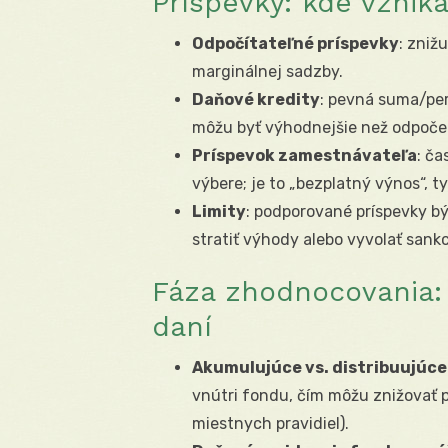
Príspevky: kde vznik
Odpočítateľné príspevky
: zniž
marginálnej sadzby.
Daňové kredity
: pevná suma/per
môžu byť výhodnejšie než odpoče
Príspevok zamestnávateľa
: ča
výbere; je to „bezplatný výnos“, ty
Limity
: podporované príspevky b
stratiť výhody alebo vyvolať sankc
Fáza zhodnocovania:
daní
Akumulujúce vs. distribuujúc
vnútri fondu, čím môžu znižovať 
miestnych pravidiel).