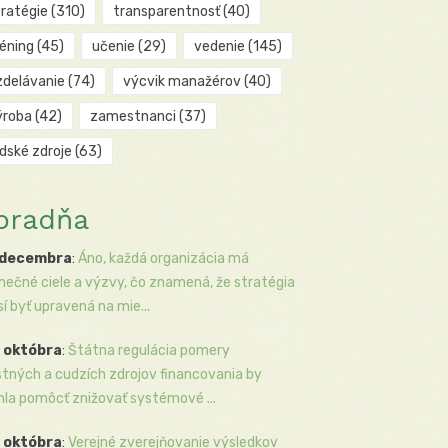
tratégie
(310)
transparentnosť
(40)
réning
(45)
učenie
(29)
vedenie
(145)
zdelávanie
(74)
výcvik manažérov
(40)
ýroba
(42)
zamestnanci
(37)
udské zdroje
(63)
oradňa
 decembra
:
Áno, každá organizácia má
inečné ciele a výzvy, čo znamená, že stratégia
í byť upravená na mie...
 októbra
:
Štátna regulácia pomery
stných a cudzích zdrojov financovania by
la pomôcť znižovať systémové ...
 októbra
:
Verejné zverejňovanie výsledkov