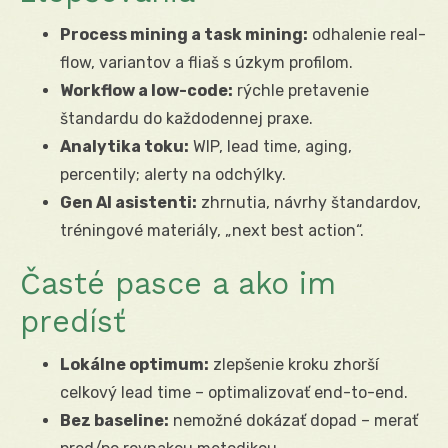
Process mining a task mining:
odhalenie real-
flow, variantov a fliaš s úzkym profilom.
Workflow a low-code:
rýchle pretavenie
štandardu do každodennej praxe.
Analytika toku:
WIP, lead time, aging,
percentily; alerty na odchýlky.
Gen AI asistenti:
zhrnutia, návrhy štandardov,
tréningové materiály, „next best action“.
Časté pasce a ako im
predísť
Lokálne optimum:
zlepšenie kroku zhorší
celkový lead time – optimalizovať end-to-end.
Bez baseline:
nemožné dokázať dopad – merať