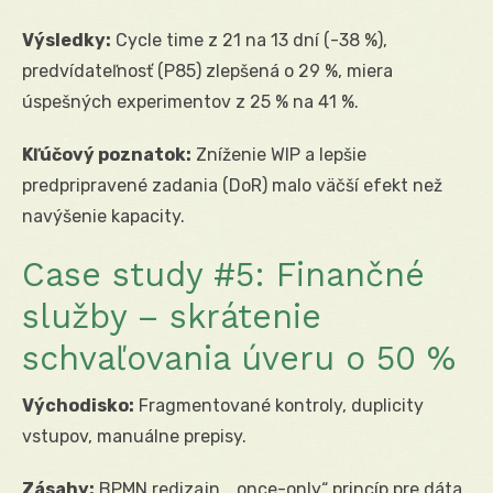
Výsledky:
Cycle time z 21 na 13 dní (-38 %),
predvídateľnosť (P85) zlepšená o 29 %, miera
úspešných experimentov z 25 % na 41 %.
Kľúčový poznatok:
Zníženie WIP a lepšie
predpripravené zadania (DoR) malo väčší efekt než
navýšenie kapacity.
Case study #5: Finančné
služby – skrátenie
schvaľovania úveru o 50 %
Východisko:
Fragmentované kontroly, duplicity
vstupov, manuálne prepisy.
Zásahy:
BPMN redizajn, „once-only“ princíp pre dáta