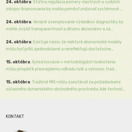
24. októbra
:
Štátna regulácia pomery vlastných a cudzích
zdrojov financovania by mohla pomôcť znižovať systémové ...
24. októbra
:
Verejné zverejňovanie výsledkov diagnostiky by
mohlo zvýšiť transparentnosť a dôveru akcionárov a zá...
24. októbra
:
Existuje názor, že niektoré ekonomické modely
môžu byť príliš zjednodušené a nereflektujú dostatočne...
15. októbra
:
Aj keď inovácie v metodológiách hodnotenia
môžu prispieť k presnejšiemu odhadu rizík a výnosov, trad...
15. októbra
:
Tradičné MIS môžu zaostávať za požiadavkami
súčasného dynamického obchodného prostredia, kde technol...
KONTAKT