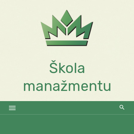
Skip
to
content
Škola
manažmentu