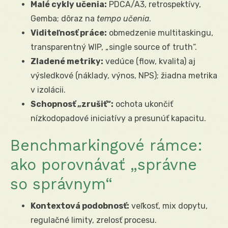
Malé cykly učenia:
PDCA/A3, retrospektívy,
Gemba; dôraz na
tempo učenia
.
Viditeľnosť práce:
obmedzenie multitaskingu,
transparentný WIP, „single source of truth“.
Zladené metriky:
vedúce (flow, kvalita) aj
výsledkové (náklady, výnos, NPS); žiadna metrika
v izolácii.
Schopnosť „zrušiť“:
ochota ukončiť
nízkodopadové iniciatívy a presunúť kapacitu.
Benchmarkingové rámce:
ako porovnávať „správne
so správnym“
Kontextová podobnosť:
veľkosť, mix dopytu,
regulačné limity, zrelosť procesu.