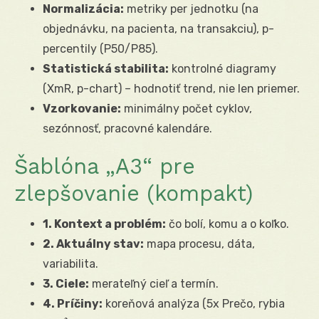
Normalizácia:
metriky per jednotku (na
objednávku, na pacienta, na transakciu), p-
percentily (P50/P85).
Statistická stabilita:
kontrolné diagramy
(XmR, p-chart) – hodnotiť trend, nie len priemer.
Vzorkovanie:
minimálny počet cyklov,
sezónnosť, pracovné kalendáre.
Šablóna „A3“ pre
zlepšovanie (kompakt)
1. Kontext a problém:
čo bolí, komu a o koľko.
2. Aktuálny stav:
mapa procesu, dáta,
variabilita.
3. Ciele:
merateľný cieľ a termín.
4. Príčiny:
koreňová analýza (5x Prečo, rybia