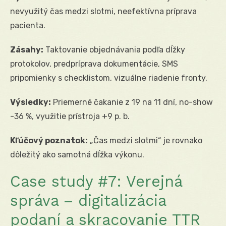
nevyužitý čas medzi slotmi, neefektívna príprava
pacienta.
Zásahy:
Taktovanie objednávania podľa dĺžky
protokolov, predpríprava dokumentácie, SMS
pripomienky s checklistom, vizuálne riadenie fronty.
Výsledky:
Priemerné čakanie z 19 na 11 dní, no-show
-36 %, využitie prístroja +9 p. b.
Kľúčový poznatok:
„Čas medzi slotmi“ je rovnako
dôležitý ako samotná dĺžka výkonu.
Case study #7: Verejná
správa – digitalizácia
podaní a skracovanie TTR