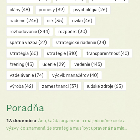
plány
(48)
procesy
(39)
psychológia
(26)
riadenie
(246)
risk
(35)
riziko
(46)
rozhodovanie
(244)
rozpočet
(30)
spätná väzba
(27)
strategické riadenie
(34)
stratégia
(60)
stratégie
(310)
transparentnosť
(40)
tréning
(45)
učenie
(29)
vedenie
(145)
vzdelávanie
(74)
výcvik manažérov
(40)
výroba
(42)
zamestnanci
(37)
ľudské zdroje
(63)
Poradňa
17. decembra
:
Áno, každá organizácia má jedinečné ciele a
výzvy, čo znamená, že stratégia musí byť upravená na mie...