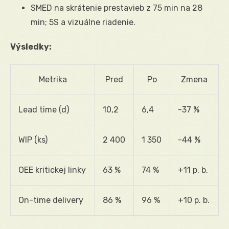
SMED na skrátenie prestavieb z 75 min na 28
min; 5S a vizuálne riadenie.
Výsledky:
Metrika
Pred
Po
Zmena
Lead time (d)
10,2
6,4
-37 %
WIP (ks)
2 400
1 350
-44 %
OEE kritickej linky
63 %
74 %
+11 p. b.
On-time delivery
86 %
96 %
+10 p. b.