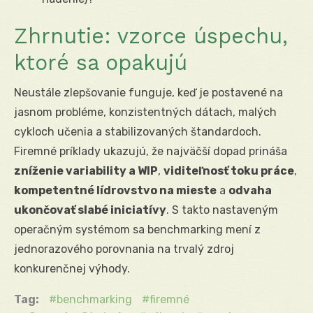
Zhrnutie: vzorce úspechu,
ktoré sa opakujú
Neustále zlepšovanie funguje, keď je postavené na
jasnom probléme, konzistentných dátach, malých
cykloch učenia a stabilizovaných štandardoch.
Firemné príklady ukazujú, že najväčší dopad prináša
zníženie variability a WIP
,
viditeľnosť toku práce
,
kompetentné lídrovstvo na mieste
a
odvaha
ukončovať slabé iniciatívy
. S takto nastaveným
operačným systémom sa benchmarking mení z
jednorazového porovnania na trvalý zdroj
konkurenčnej výhody.
Tag:
benchmarking
firemné