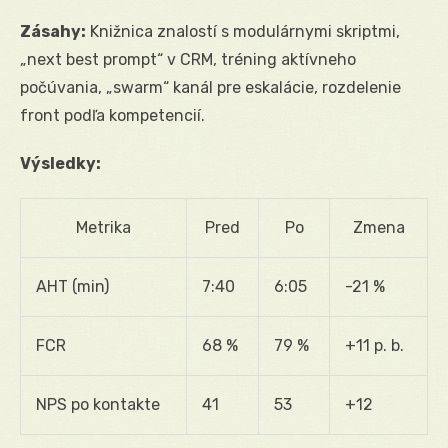
Zásahy:
Knižnica znalostí s modulárnymi skriptmi,
„next best prompt“ v CRM, tréning aktívneho
počúvania, „swarm“ kanál pre eskalácie, rozdelenie
front podľa kompetencií.
Výsledky:
Metrika
Pred
Po
Zmena
AHT (min)
7:40
6:05
-21 %
FCR
68 %
79 %
+11 p. b.
NPS po kontakte
41
53
+12