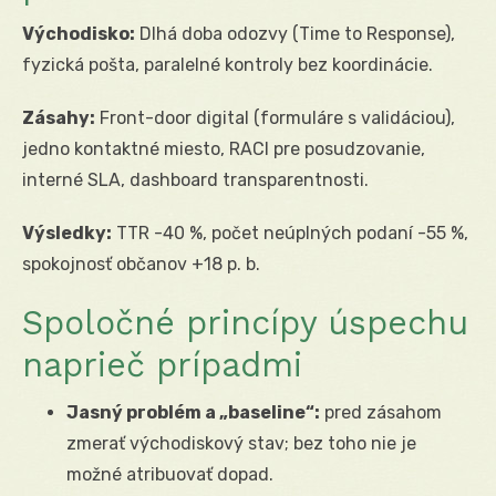
Východisko:
Dlhá doba odozvy (Time to Response),
fyzická pošta, paralelné kontroly bez koordinácie.
Zásahy:
Front-door digital (formuláre s validáciou),
jedno kontaktné miesto, RACI pre posudzovanie,
interné SLA, dashboard transparentnosti.
Výsledky:
TTR -40 %, počet neúplných podaní -55 %,
spokojnosť občanov +18 p. b.
Spoločné princípy úspechu
naprieč prípadmi
Jasný problém a „baseline“:
pred zásahom
zmerať východiskový stav; bez toho nie je
možné atribuovať dopad.