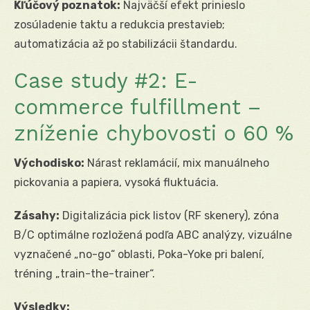
Kľúčový poznatok:
Najväčší efekt prinieslo
zosúladenie taktu a redukcia prestavieb;
automatizácia až po stabilizácii štandardu.
Case study #2: E-
commerce fulfillment –
zníženie chybovosti o 60 %
Východisko:
Nárast reklamácií, mix manuálneho
pickovania a papiera, vysoká fluktuácia.
Zásahy:
Digitalizácia pick listov (RF skenery), zóna
B/C optimálne rozložená podľa ABC analýzy, vizuálne
vyznačené „no-go“ oblasti, Poka-Yoke pri balení,
tréning „train-the-trainer“.
Výsledky: