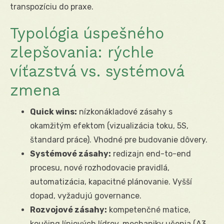
transpozíciu do praxe.
Typológia úspešného
zlepšovania: rýchle
víťazstvá vs. systémová
zmena
Quick wins:
nízkonákladové zásahy s
okamžitým efektom (vizualizácia toku, 5S,
štandard práce). Vhodné pre budovanie dôvery.
Systémové zásahy:
redizajn end-to-end
procesu, nové rozhodovacie pravidlá,
automatizácia, kapacitné plánovanie. Vyšší
dopad, vyžadujú governance.
Rozvojové zásahy:
kompetenčné matice,
koučing líniových lídrov, mechaniky učenia (A3,