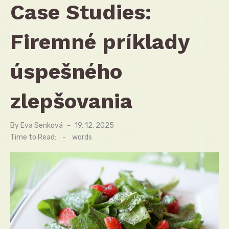
Case Studies:
Firemné príklady
úspešného
zlepšovania
By
Eva Senková
Posted
19. 12. 2025
on
Time to Read:
-
words