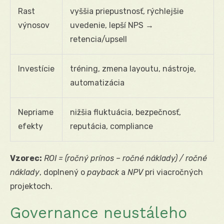
Rast
vyššia priepustnosť, rýchlejšie
výnosov
uvedenie, lepší NPS →
retencia/upsell
Investície
tréning, zmena layoutu, nástroje,
automatizácia
Nepriame
nižšia fluktuácia, bezpečnosť,
efekty
reputácia, compliance
Vzorec:
ROI = (ročný prínos – ročné náklady) / ročné
náklady
, doplnený o
payback
a
NPV
pri viacročných
projektoch.
Governance neustáleho