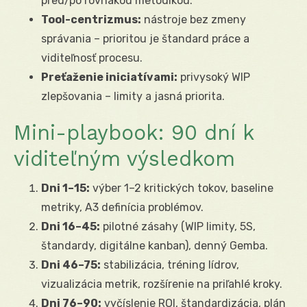
pred/po rovnakou metodikou.
Tool-centrizmus:
nástroje bez zmeny
správania – prioritou je štandard práce a
viditeľnosť procesu.
Preťaženie iniciatívami:
privysoký WIP
zlepšovania – limity a jasná priorita.
Mini-playbook: 90 dní k
viditeľným výsledkom
Dni 1–15:
výber 1–2 kritických tokov, baseline
metriky, A3 definícia problémov.
Dni 16–45:
pilotné zásahy (WIP limity, 5S,
štandardy, digitálne kanban), denný Gemba.
Dni 46–75:
stabilizácia, tréning lídrov,
vizualizácia metrik, rozšírenie na priľahlé kroky.
Dni 76–90:
vyčíslenie ROI, štandardizácia, plán