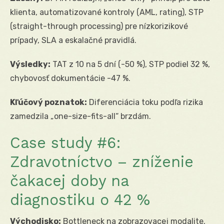
klienta, automatizované kontroly (AML, rating), STP
(straight-through processing) pre nízkorizikové
prípady, SLA a eskalačné pravidlá.
Výsledky:
TAT z 10 na 5 dní (-50 %), STP podiel 32 %,
chybovosť dokumentácie -47 %.
Kľúčový poznatok:
Diferenciácia toku podľa rizika
zamedzila „one-size-fits-all“ brzdám.
Case study #6:
Zdravotníctvo – zníženie
čakacej doby na
diagnostiku o 42 %
Východisko:
Bottleneck na zobrazovacej modalite,