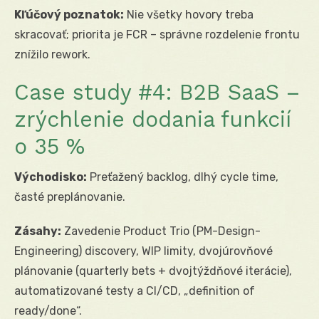
Kľúčový poznatok:
Nie všetky hovory treba
skracovať; priorita je FCR – správne rozdelenie frontu
znížilo rework.
Case study #4: B2B SaaS –
zrýchlenie dodania funkcií
o 35 %
Východisko:
Preťažený backlog, dlhý cycle time,
časté preplánovanie.
Zásahy:
Zavedenie Product Trio (PM-Design-
Engineering) discovery, WIP limity, dvojúrovňové
plánovanie (quarterly bets + dvojtýždňové iterácie),
automatizované testy a CI/CD, „definition of
ready/done“.