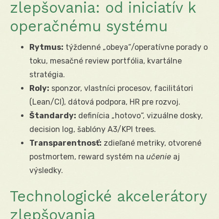
zlepšovania: od iniciatív k
operačnému systému
Rytmus:
týždenné „obeya“/operatívne porady o
toku, mesačné review portfólia, kvartálne
stratégia.
Roly:
sponzor, vlastníci procesov, facilitátori
(Lean/CI), dátová podpora, HR pre rozvoj.
Štandardy:
definícia „hotovo“, vizuálne dosky,
decision log, šablóny A3/KPI trees.
Transparentnosť:
zdieľané metriky, otvorené
postmortem, reward systém na
učenie
aj
výsledky.
Technologické akcelerátory
zlepšovania