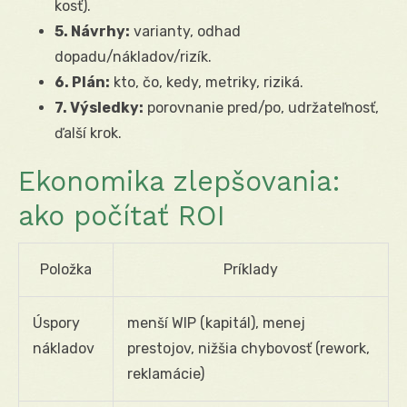
kosť).
5. Návrhy:
varianty, odhad
dopadu/nákladov/rizík.
6. Plán:
kto, čo, kedy, metriky, riziká.
7. Výsledky:
porovnanie pred/po, udržateľnosť,
ďalší krok.
Ekonomika zlepšovania:
ako počítať ROI
Položka
Príklady
Úspory
menší WIP (kapitál), menej
nákladov
prestojov, nižšia chybovosť (rework,
reklamácie)