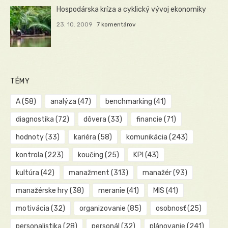
Hospodárska kríza a cyklický vývoj ekonomiky
23. 10. 2009
7 komentárov
TÉMY
A
(58)
analýza
(47)
benchmarking
(41)
diagnostika
(72)
dôvera
(33)
financie
(71)
hodnoty
(33)
kariéra
(58)
komunikácia
(243)
kontrola
(223)
koučing
(25)
KPI
(43)
kultúra
(42)
manažment
(313)
manažér
(93)
manažérske hry
(38)
meranie
(41)
MIS
(41)
motivácia
(32)
organizovanie
(85)
osobnosť
(25)
personalistika
(28)
personál
(32)
plánovanie
(241)