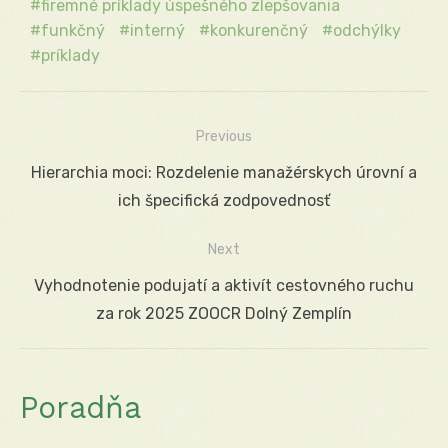
firemné príklady úspešného zlepšovania
funkčný
interný
konkurenčný
odchýlky
príklady
Previous
Navigácia
Previous
Hierarchia moci: Rozdelenie manažérskych úrovní a
v
post:
ich špecifická zodpovednosť
článku
Next
Next
Vyhodnotenie podujatí a aktivít cestovného ruchu
post:
za rok 2025 ZOOCR Dolný Zemplín
Poradňa