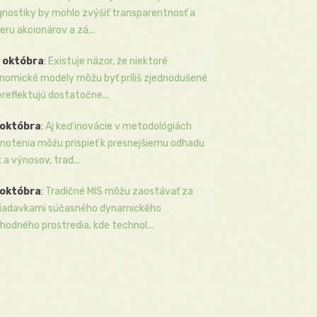
gnostiky by mohlo zvýšiť transparentnosť a
eru akcionárov a zá...
 októbra
:
Existuje názor, že niektoré
nomické modely môžu byť príliš zjednodušené
ereflektujú dostatočne...
 októbra
:
Aj keď inovácie v metodológiách
notenia môžu prispieť k presnejšiemu odhadu
k a výnosov, trad...
 októbra
:
Tradičné MIS môžu zaostávať za
iadavkami súčasného dynamického
hodného prostredia, kde technol...