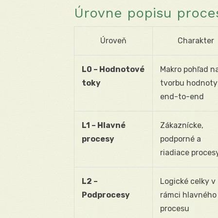
Úrovne popisu proces
Úroveň
Charakter
L0 – Hodnotové
Makro pohľad n
toky
tvorbu hodnoty
end-to-end
L1 – Hlavné
Zákaznícke,
procesy
podporné a
riadiace proces
L2 –
Logické celky v
Podprocesy
rámci hlavného
procesu