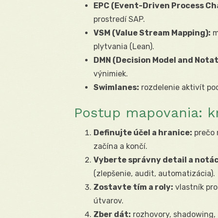
EPC (Event-Driven Process Cha
prostredí SAP.
VSM (Value Stream Mapping):
m
plytvania (Lean).
DMN (Decision Model and Notat
výnimiek.
Swimlanes:
rozdelenie aktivít pod
Postup mapovania: k
Definujte účel a hranice:
prečo 
začína a končí.
Vyberte správny detail a notác
(zlepšenie, audit, automatizácia).
Zostavte tím a roly:
vlastník pro
útvarov.
Zber dát:
rozhovory, shadowing, 