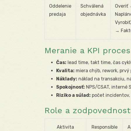
Oddelenie
Schválená
Overiť
predaja
objednávka
Naplán
Vyrobi
→ Fakt
Meranie a KPI proce
Čas:
lead time, takt time, čas cyk
Kvalita:
miera chýb, rework, prvý
Náklady:
náklad na transakciu, ná
Spokojnosť:
NPS/CSAT, interné S
Riziko a súlad:
počet incidentov,
Role a zodpovednosti
Aktivita
Responsible
A