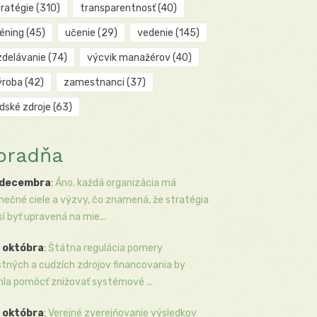
tratégie
(310)
transparentnosť
(40)
réning
(45)
učenie
(29)
vedenie
(145)
zdelávanie
(74)
výcvik manažérov
(40)
ýroba
(42)
zamestnanci
(37)
udské zdroje
(63)
oradňa
 decembra
:
Áno, každá organizácia má
inečné ciele a výzvy, čo znamená, že stratégia
í byť upravená na mie...
 októbra
:
Štátna regulácia pomery
stných a cudzích zdrojov financovania by
la pomôcť znižovať systémové ...
 októbra
:
Verejné zverejňovanie výsledkov