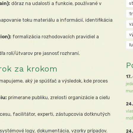
in):
dôraz na udalosti a funkcie, používané v
s
t
apovanie toku materiálu a informácií, identifikácia
v
v
ion):
formalizácia rozhodovacích pravidiel a
ľ
ľa rolí/útvarov pre jasnosť rozhraní.
P
rok za krokom
17.
mapujeme, aký je spúšťač a výsledok, kde proces
jed
mus
iu:
primerane publiku, zrelosti organizácie a cieľu
24.
vla
cesu, facilitátor, experti, zástupcovia dotknutých
moh
systémové logy, dokumentácia, vzorky prípadov.
24.