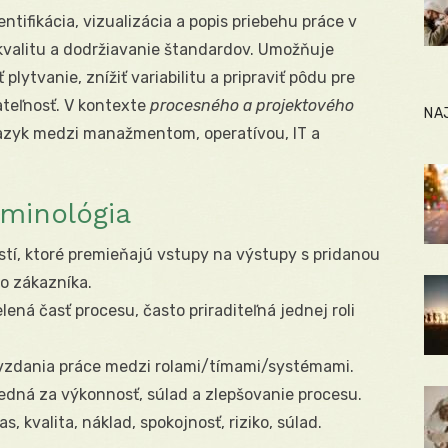
tifikácia, vizualizácia a popis priebehu práce v
, kvalitu a dodržiavanie štandardov. Umožňuje
 plytvanie, znížiť variabilitu a pripraviť pôdu pre
ateľnosť. V kontexte
procesného a projektového
NA
jazyk medzi manažmentom, operatívou, IT a
minológia
tí, ktoré premieňajú vstupy na výstupy s pridanou
o zákazníka.
lená časť procesu, často priraditeľná jednej roli
zdania práce medzi rolami/tímami/systémami.
dná za výkonnosť, súlad a zlepšovanie procesu.
s, kvalita, náklad, spokojnosť, riziko, súlad.