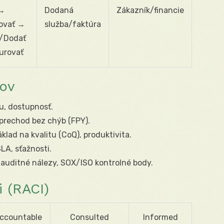
 →
Dodaná
Zákazník/financie
ovať →
služba/faktúra
ť/Dodať
urovať
sov
lu, dostupnosť.
 prechod bez chýb (FPY).
klad na kvalitu (CoQ), produktivita.
LA, sťažnosti.
 auditné nálezy, SOX/ISO kontrolné body.
 (RACI)
ccountable
Consulted
Informed