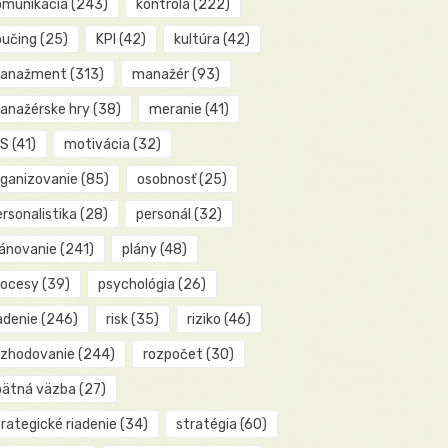
omunikácia
(243)
kontrola
(222)
oučing
(25)
KPI
(42)
kultúra
(42)
anažment
(313)
manažér
(93)
anažérske hry
(38)
meranie
(41)
IS
(41)
motivácia
(32)
rganizovanie
(85)
osobnosť
(25)
rsonalistika
(28)
personál
(32)
lánovanie
(241)
plány
(48)
rocesy
(39)
psychológia
(26)
adenie
(246)
risk
(35)
riziko
(46)
ozhodovanie
(244)
rozpočet
(30)
pätná väzba
(27)
rategické riadenie
(34)
stratégia
(60)