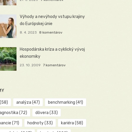
Výhody a nevýhody vstupu krajiny
do Európskej únie
8. 4. 2023
8 komentárov
Hospodárska kríza a cyklický vývoj
ekonomiky
23. 10. 2009
7 komentárov
MY
(58)
analýza
(47)
benchmarking
(41)
iagnostika
(72)
dôvera
(33)
nancie
(71)
hodnoty
(33)
kariéra
(58)