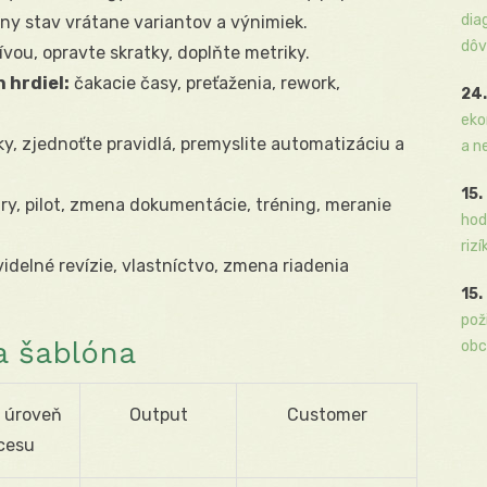
dia
lny stav vrátane variantov a výnimiek.
dôv
vou, opravte skratky, doplňte metriky.
 hrdiel:
čakacie časy, preťaženia, rework,
24.
eko
ky, zjednoťte pravidlá, premyslite automatizáciu a
a n
15.
ry, pilot, zmena dokumentácie, tréning, meranie
hod
rizí
idelné revízie, vlastníctvo, zmena riadenia
15.
pož
a šablóna
obc
 úroveň
Output
Customer
cesu