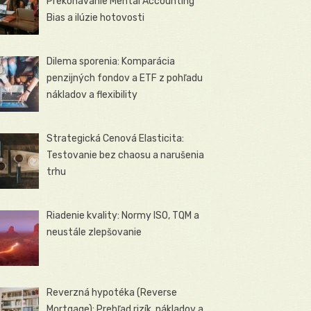
Prekonávanie Mental Accounting
Bias a ilúzie hotovosti
Dilema sporenia: Komparácia
penzijných fondov a ETF z pohľadu
nákladov a flexibility
Strategická Cenová Elasticita:
Testovanie bez chaosu a narušenia
trhu
Riadenie kvality: Normy ISO, TQM a
neustále zlepšovanie
Reverzná hypotéka (Reverse
Mortgage): Prehľad rizík, nákladov a