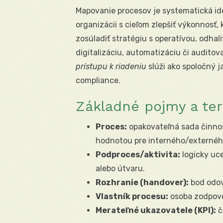
Mapovanie procesov je systematická iden
organizácii s cieľom zlepšiť výkonnosť
zosúladiť stratégiu s operatívou, odhaliť
digitalizáciu, automatizáciu či auditov
prístupu k riadeniu
slúži ako spoločný 
compliance.
Základné pojmy a ter
Proces:
opakovateľná sada činnos
hodnotou pre interného/externéh
Podproces/aktivita:
logicky uce
alebo útvaru.
Rozhranie (handover):
bod odov
Vlastník procesu:
osoba zodpove
Merateľné ukazovatele (KPI):
ča