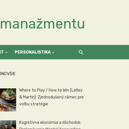
a manažmentu
NT
PERSONALISTIKA
JNOVŠIE
Where to Play / How to Win (Lafley
& Martin): Zjednodušený rámec pre
voľbu stratégie
Kognitívna ekonómia a dôchodok: