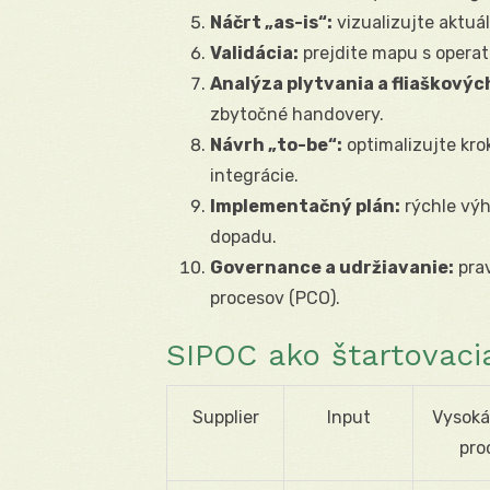
Náčrt „as-is“:
vizualizujte aktuá
Validácia:
prejdite mapu s operatí
Analýza plytvania a fliaškových
zbytočné handovery.
Návrh „to-be“:
optimalizujte kro
integrácie.
Implementačný plán:
rýchle výh
dopadu.
Governance a udržiavanie:
prav
procesov (PCO).
SIPOC ako štartovaci
Supplier
Input
Vysoká
pro