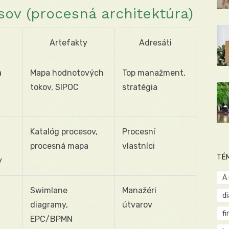
ov (procesná architektúra)
Artefakty
Adresáti
a
Mapa hodnotových
Top manažment,
tokov, SIPOC
stratégia
Katalóg procesov,
Procesní
procesná mapa
vlastníci
TÉ
y
A
Swimlane
Manažéri
d
diagramy,
útvarov
fi
EPC/BPMN