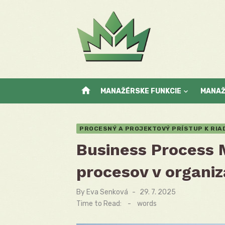
Skip
to
content
home
MANAŽÉRSKE FUNKCIE
MANA
PROCESNÝ A PROJEKTOVÝ PRÍSTUP K RIA
Business Process 
procesov v organiz
By
Eva Senková
Posted
29. 7. 2025
on
Time to Read:
-
words