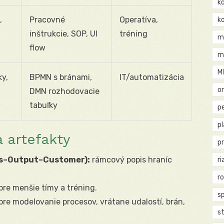
k
,
Pracovné
Operatíva,
k
inštrukcie, SOP, UI
tréning
m
flow
m
M
ky,
BPMN s bránami,
IT/automatizácia
o
DMN rozhodovacie
tabuľky
pe
p
 artefakty
p
ss–Output–Customer):
rámcový popis hraníc
ri
r
e menšie tímy a tréning.
s
re modelovanie procesov, vrátane udalostí, brán,
st