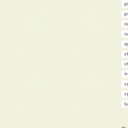
p
p
ri
r
s
st
s
t
v
v
ľ