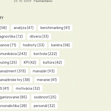
23. 10. 2009
7 komentárov
MY
(58)
analýza
(47)
benchmarking
(41)
iagnostika
(72)
dôvera
(33)
nancie
(71)
hodnoty
(33)
kariéra
(58)
omunikácia
(243)
kontrola
(222)
oučing
(25)
KPI
(42)
kultúra
(42)
anažment
(313)
manažér
(93)
anažérske hry
(38)
meranie
(41)
IS
(41)
motivácia
(32)
rganizovanie
(85)
osobnosť
(25)
rsonalistika
(28)
personál
(32)