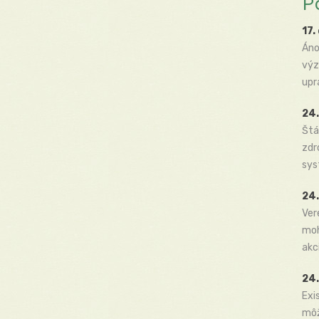
P
17.
Áno
výz
upr
24.
Štá
zdr
sys
24.
Ver
moh
akc
24.
Exi
môž