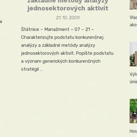
základné metódy analýzy
jednosektorových aktivít
Vla
Posted
21. 10. 2009
ia
on
ako
Štátnice – Manažment – 07 – 21 –
Charakterizujte podstatu konkurenčnej
analýzy a základné metódy analýzy
jednosektorových aktivít. Popíšte podstatu
a význam generických konkurenčných
stratégií …
Výh
úni
Hos