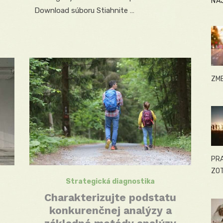
NA
Download súboru Stiahnite …
ZME
PRA
ZOT
Strategická diagnostika
Charakterizujte podstatu
konkurenčnej analýzy a