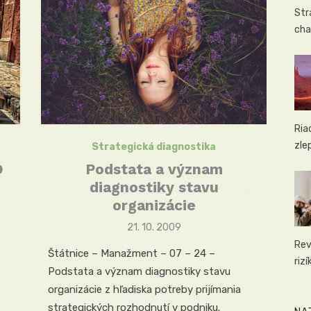
Str
cha
Ria
zle
Strategická diagnostika
O
Podstata a význam
diagnostiky stavu
organizácie
Posted
21. 10. 2009
on
Rev
Štátnice – Manažment – 07 – 24 –
riz
Podstata a význam diagnostiky stavu
organizácie z hľadiska potreby prijímania
strategických rozhodnutí v podniku.