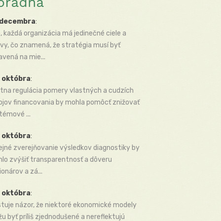
oradňa
 decembra
:
, každá organizácia má jedinečné ciele a
vy, čo znamená, že stratégia musí byť
avená na mie...
 októbra
:
tna regulácia pomery vlastných a cudzích
ojov financovania by mohla pomôcť znižovať
témové ...
 októbra
:
ejné zverejňovanie výsledkov diagnostiky by
lo zvýšiť transparentnosť a dôveru
ionárov a zá...
 októbra
:
stuje názor, že niektoré ekonomické modely
u byť príliš zjednodušené a nereflektujú