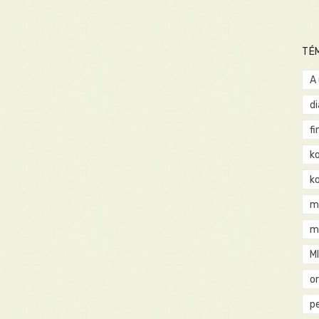
TÉ
A
d
fi
k
k
m
m
M
o
pe