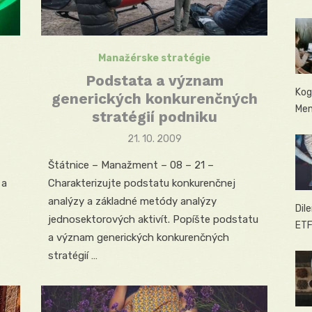
Manažérske stratégie
Podstata a význam
Kog
generických konkurenčných
Men
stratégií podniku
Posted
21. 10. 2009
on
Štátnice – Manažment – 08 – 21 –
 a
Charakterizujte podstatu konkurenčnej
analýzy a základné metódy analýzy
Dil
jednosektorových aktivít. Popíšte podstatu
ETF
a význam generických konkurenčných
stratégií …