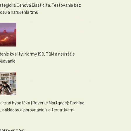
ategická Cenová Elasticita: Testovanie bez
osu a narušenia trhu
denie kvality: Normy ISO, TQM a neustále
pšovanie
erzná hypotéka (Reverse Mortgage): Prehľad
ík, nákladov a porovnanie s alternatívami