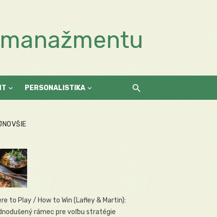
a manažmentu
NT
PERSONALISTIKA
JNOVŠIE
re to Play / How to Win (Lafley & Martin):
dnodušený rámec pre voľbu stratégie