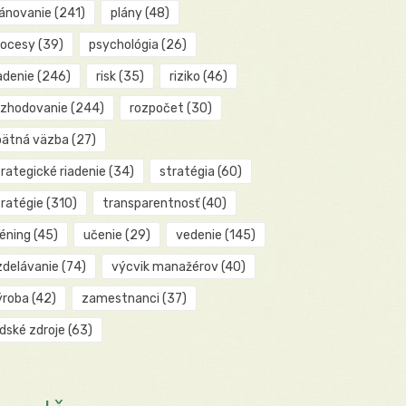
lánovanie
(241)
plány
(48)
rocesy
(39)
psychológia
(26)
adenie
(246)
risk
(35)
riziko
(46)
ozhodovanie
(244)
rozpočet
(30)
pätná väzba
(27)
rategické riadenie
(34)
stratégia
(60)
tratégie
(310)
transparentnosť
(40)
réning
(45)
učenie
(29)
vedenie
(145)
zdelávanie
(74)
výcvik manažérov
(40)
ýroba
(42)
zamestnanci
(37)
udské zdroje
(63)