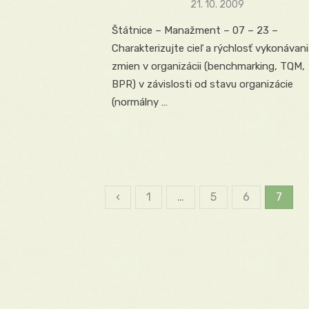
Posted
21. 10. 2009
on
Štátnice – Manažment – 07 – 23 –
Charakterizujte cieľ a rýchlosť vykonávan
zmien v organizácii (benchmarking, TQM,
BPR) v závislosti od stavu organizácie
(normálny …
‹
1
…
5
6
7
Stránkovanie
príspevkov